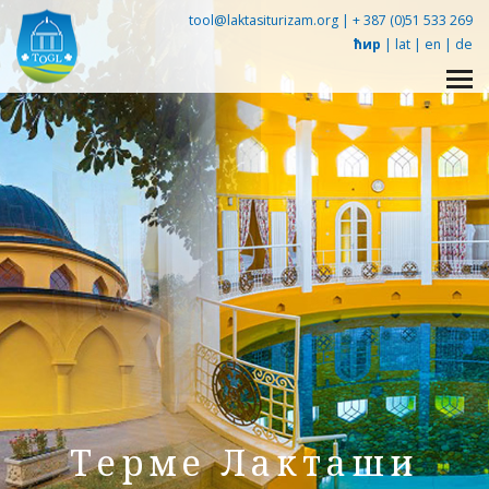
tool@laktasiturizam.org |
+ 387 (0)51 533 269
ћир
|
lat
|
en
|
de
Упознај Лакташе -
360° tour