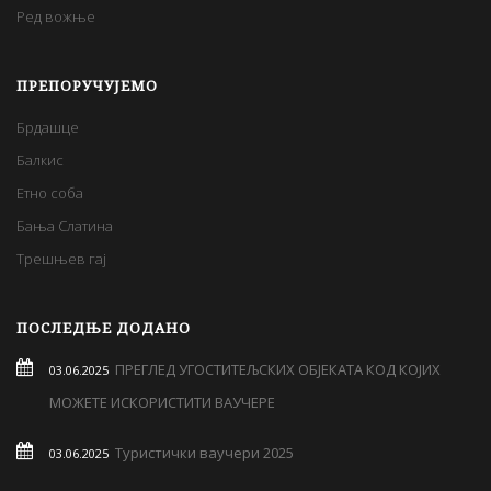
Ред вожње
ПРЕПОРУЧУЈЕМО
Брдашце
Балкис
Етно соба
Бања Слатина
Трешњев гај
ПОСЛЕДЊЕ ДОДАНО
ПРЕГЛЕД УГОСТИТЕЉСКИХ ОБЈЕКАТА КОД КОЈИХ
03.06.2025
МОЖЕТЕ ИСКОРИСТИТИ ВАУЧЕРЕ
Туристички ваучери 2025
03.06.2025