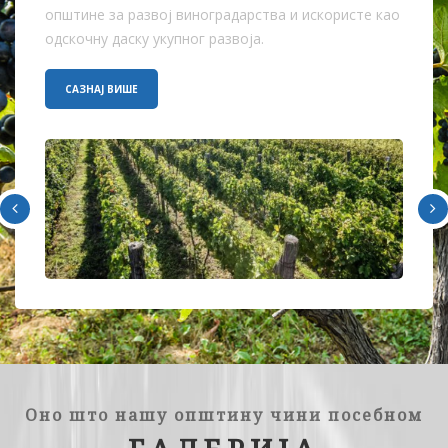
општине за развој виноградарства и искористе као
одскочну даску укупног развоја.
САЗНАЈ ВИШЕ
Оно што нашу општину чини посебном