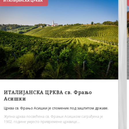
РИМСКЕ ТЕРМЕ
РИМСКЕ ТЕРМЕ - локалитет „Зидине“,
Архитектонски остаци потичу из периода од I до IV вијека.
Архитектонски остаци грађевине на археолошком локалитету
„Зидине“, су темељи римског јавног купатила...