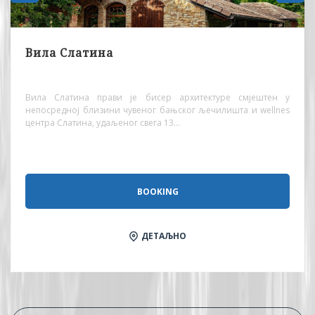
Вила Слатина
Вила Слатина прави је бисер архитектуре смјештен у
непосредној близини чувеног бањског љечилишта и wellnes
центра Слатина, удаљеног свега 13...
BOOKING
ДЕТАЉНО