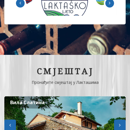
СМЈЕШТАЈ
Пронађите смјештај у Лакташима
Вила Слатина