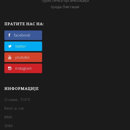
Туристичка организација
града Лакташи
ПРАТИТЕ НАС НА:
facebook
twitter
youtube
instagram
ИНФОРМАЦИЈЕ
О нама - ТОГЛ
Rent -a- car
BMA
SHM