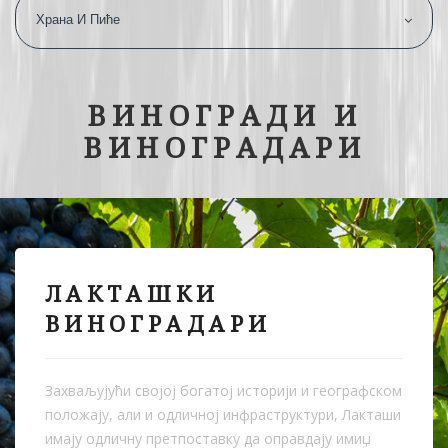
Храна И Пиће
ВИНОГРАДИ И
ВИНОГРАДАРИ
ЛАКТАШКИ
ВИНОГРАДАРИ
Захваљујући својој богатој историји и географском
положају, али и одличној инфраструктури, Лакташи
имају одличну претпоставку да оправдају имиџ