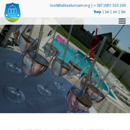
tool@laktasiturizam.org |
+ 387 (0)51 533 269
ћир
|
lat
|
en
|
de