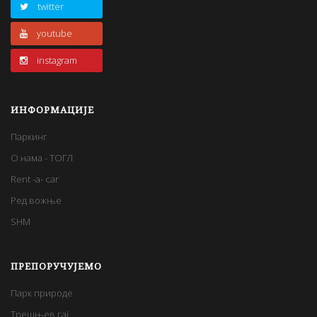
twitter
youtube
instagram
ИНФОРМАЦИЈЕ
Паркинг
О нама - ТОГЛ
Rent -a- car
Ред вожње
SHM
ПРЕПОРУЧУЈЕМО
Парк природе
Трешњев гај