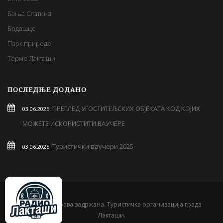
Бања Слатина
Брдашце
Парк природе
Терме Лакташи
ПОСЛЕДЊЕ ДОДАНО
ПРЕГЛЕД УГОСТИТЕЉСКИХ ОБЈЕКАТА КОД КОЈИХ
03.06.2025
МОЖЕТЕ ИСКОРИСТИТИ ВАУЧЕРЕ
Туристички ваучери 2025
03.06.2025
© 2019 Сва права задржана. Туристичка организација града
Лакташи.