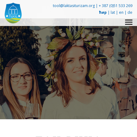
tool@laktasiturizam.org |
+ 387 (0)51 533 269
ћир
|
lat
|
en
|
de