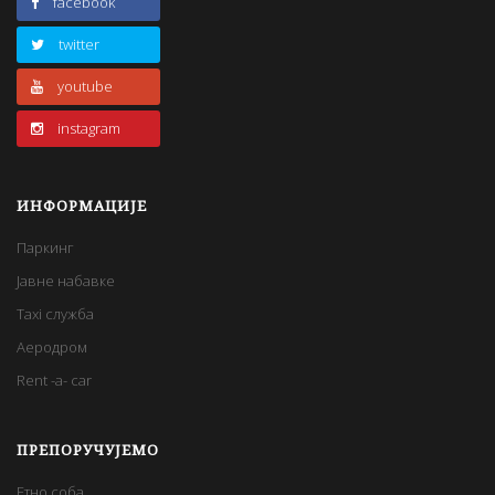
facebook
twitter
youtube
instagram
ИНФОРМАЦИЈЕ
Паркинг
Јавне набавке
Taxi служба
Аеродром
Rent -a- car
ПРЕПОРУЧУЈЕМО
Етно соба