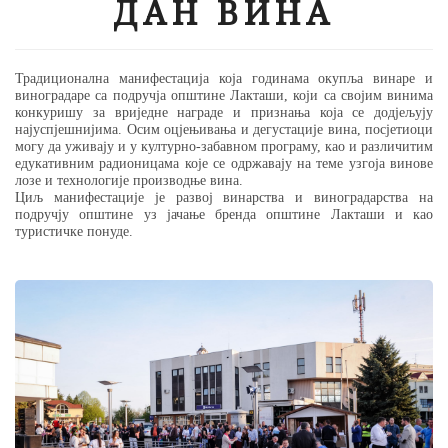
ДАН ВИНА
Традиционална манифестација која годинама окупља винаре и
виноградаре са подручја општине Лакташи, који са својим винима
конкуришу за вриједне награде и признања која се додјељују
најуспјешнијима. Осим оцјењивања и дегустације вина, посјетиоци
могу да уживају и у културно-забавном програму, као и различитим
едукативним радионицама које се одржавају на теме узгоја винове
лозе и технологије производње вина.
Циљ манифестације је развој винарства и виноградарства на
подручју општине уз јачање бренда општине Лакташи и као
туристичке понуде.