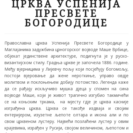
ЦРКВА УСПЕНИЈА
ПРЕСВЕТЕ
БОГОРОДИЦЕ
Православна црква Успенија Пресвете Богородице у
Маглајанима задужбина црногорског војводе Маше Врбице,
објекат јединствене архитектуре, подигнута је у руско-
византијском стилу. Градња цркве је започела 1886. године.
Међу вјерницима у Лијевчу пољу који посјећују богомољу,
постоји вјеровање да жене нероткиње, управо овдје
молитвом и поклоњењем добију потомство. Легенда каже
да се рађају искључиво мушка дјеца у спомен на сина
војводе Маше, који је живот трагично изгубио такмичећи
се на коњским тркама, на мјесту гдје је црква касније
изграђена црква. Црква се такође издваја и својим
ентеријером, изузетне љепоте олтара и икона али и по
свом црквеном лустеру. Највећи позлаћени лустер у овим
крајевима, израђен у Русији, својом величином, љепотом и