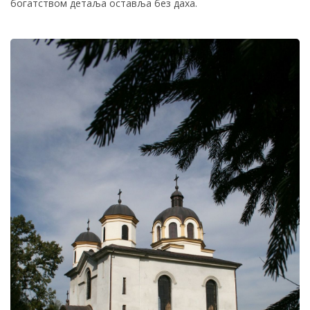
богатством детаља оставља без даха.