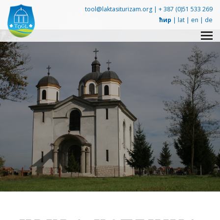
tool@laktasiturizam.org |
+ 387 (0)51 533 269
ћир
|
lat
|
en
|
de