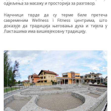
одјељења за масажу и просторија за разговор.
Научници тврде да су терме биле претеча
савременим Wellness i Fitness центрима, што
доказује да традиција његовања духа и тијела у
Лакташима има вишевјековну традицију.