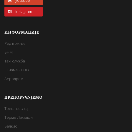
youtube
instagram
ИНФОРМАЦИЈЕ
Ред вожње
SHM
Taxi служба
О нама - ТОГЛ
Аеродром
ПРЕПОРУЧУЈЕМО
Трешњев гај
Терме Лакташи
Балкис