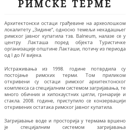
РИМСКЕ ТЕРМЕ
Архитектонски остаци грађевине на археолошком
локалитету „Зидине“, односно темељи некадашњег
римског јавног купатила тзв. Balneum, налазе се у
центру Лакташа поред објекта Туристичке
организације општине Лакташи, потичу из периода
од I до IV вијека.
Истраживања из 1998. године потврдила су
постојање римских терми. Том приликом
откривени су остаци римског архитектонског
комплекса са специјалним системом загријавања, те
много обичних и хипокаустних цигли, грнчарије и
стакла. 2008. године, приступило се конзервацији
откривених остатака римског јавног купатила.
Загријавање воде и просторија у термама вршено
је специјалним системом загријавања