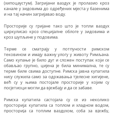
(хипоцаустум). Загријани ваздух је пролазио кроз
канале у зидовима до одређених мјеста у базенима
и на тај начин загријавао воду.
Просторије су гријане тако што је топли ваздух
циркулисао кроз специјалне облоге у зидовима и
кроз шупљине у подовима.
Терме се сматрају у потпуности римском
тековином и имају важну улогу у животу Римљана.
Само купање је било дуг и сложен поступак који се
обављао групно, цијена је била минимална, те су
терме биле свима доступне. Римска јавна купатила
нису служила само за одржавања тјелесне хигијене,
већ су у њима постојале просторије у којим су
посјетиоци могли да вјежбају и да се забаве.
Римска купатила састојaла су се из неколико
просторија: купатила са топлом и хладном водом,
просторија са топлим ваздухом, соба за вјежбу,