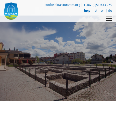
tool@laktasiturizam.org |
+ 387 (0)51 533 269
ћир
|
lat
|
en
|
de