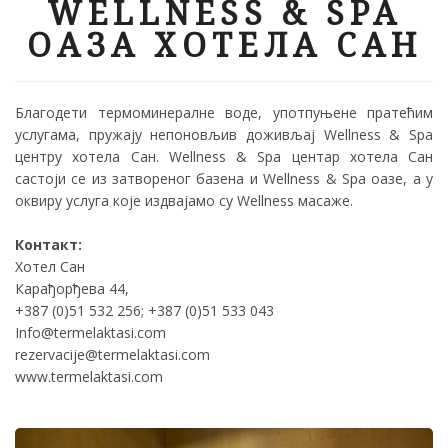
WELLNESS & SPA
OАЗА ХОТЕЛА САН
Благодети термоминералне воде, употпуњене пратећим
услугама, пружају непоновљив доживљај Wellness & Spa
центру хотела Сан. Wellness & Spa центар хотела Сан
састоји се из затвореног базена и Wellness & Spa oазе, а у
оквиру услуга које издвајамо су Wellness масаже.
Контакт:
Хотел Сан
Карађорђева 44,
+387 (0)51 532 256; +387 (0)51 533 043
Info@termelaktasi.com
rezervacije@termelaktasi.com
www.termelaktasi.com