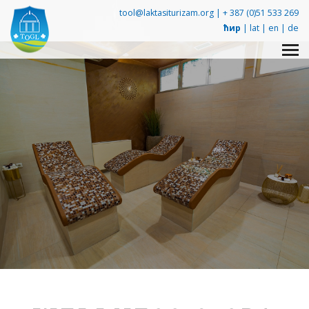
tool@laktasiturizam.org |
+ 387 (0)51 533 269
ћир
|
lat
|
en
|
de