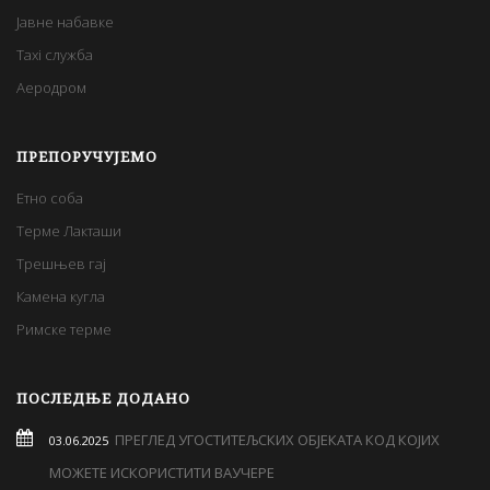
Јавне набавке
Taxi служба
Аеродром
ПРЕПОРУЧУЈЕМО
Етно соба
Терме Лакташи
Трешњев гај
Камена кугла
Римске терме
ПОСЛЕДЊЕ ДОДАНО
ПРЕГЛЕД УГОСТИТЕЉСКИХ ОБЈЕКАТА КОД КОЈИХ
03.06.2025
МОЖЕТЕ ИСКОРИСТИТИ ВАУЧЕРЕ