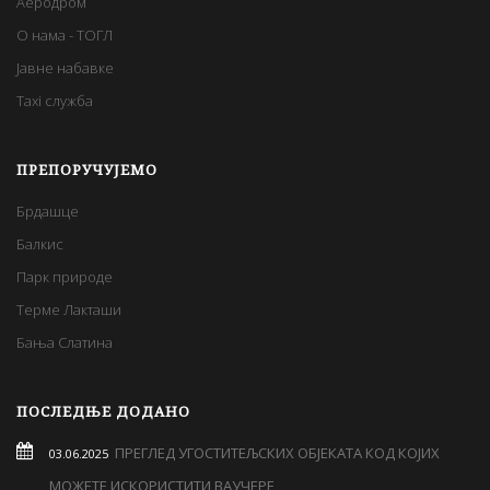
Аеродром
О нама - ТОГЛ
Јавне набавке
Taxi служба
ПРЕПОРУЧУЈЕМО
Брдашце
Балкис
Парк природе
Терме Лакташи
Бања Слатина
ПОСЛЕДЊЕ ДОДАНО
ПРЕГЛЕД УГОСТИТЕЉСКИХ ОБЈЕКАТА КОД КОЈИХ
03.06.2025
МОЖЕТЕ ИСКОРИСТИТИ ВАУЧЕРЕ