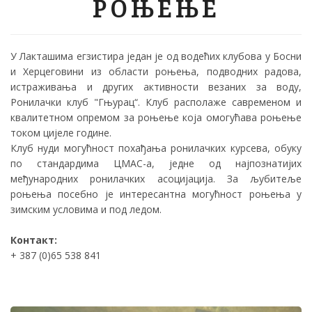
РОЊЕЊЕ
У Лакташима егзистира један је од водећих клубова у Босни
и Херцеговини из области роњења, подводних радова,
истраживања и других активности везаних за воду,
Ронилачки клуб "Гњурац“. Клуб располаже савременом и
квалитетном опремом за роњење која омогућава роњење
током цијеле године.
Клуб нуди могућност похађања ронилачких курсева, обуку
по стандардима ЦМАС-а, једне од најпознатијих
међународних ронилачких асоцијација. За љубитеље
роњења посебно је интересантна могућност роњења у
зимским условима и под ледом.
Контакт:
+ 387 (0)65 538 841