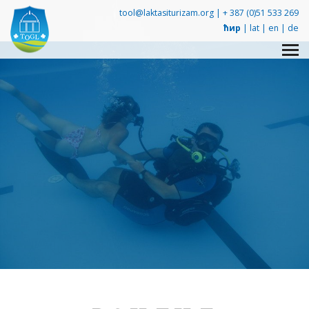
tool@laktasiturizam.org |
+ 387 (0)51 533 269
ћир
|
lat
|
en
|
de