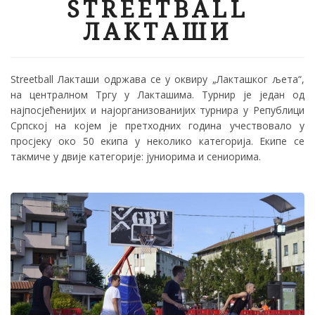
STREETBALL
ЛАКТАШИ
Streetball Лакташи одржава се у оквиру „Лакташког љета“,
на централном Тргу у Лакташима. Турнир је један од
најпосјећенијих и најорганизованијих турнира у Републици
Српској на којем је претходних година учествовало у
просјеку око 50 екипа у неколико категорија. Екипе се
такмиче у двије категорије: јуниорима и сениорима.