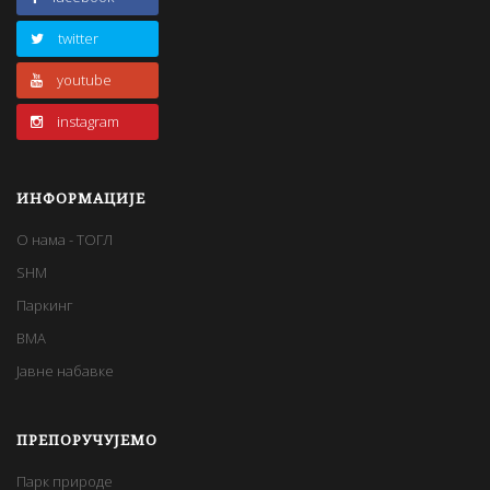
twitter
youtube
instagram
ИНФОРМАЦИЈЕ
О нама - ТОГЛ
SHM
Паркинг
BMA
Јавне набавке
ПРЕПОРУЧУЈЕМО
Парк природе