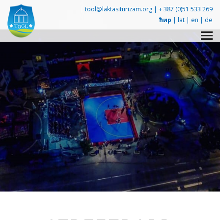
tool@laktasiturizam.org |
+ 387 (0)51 533 269
ћир
|
lat
|
en
|
de