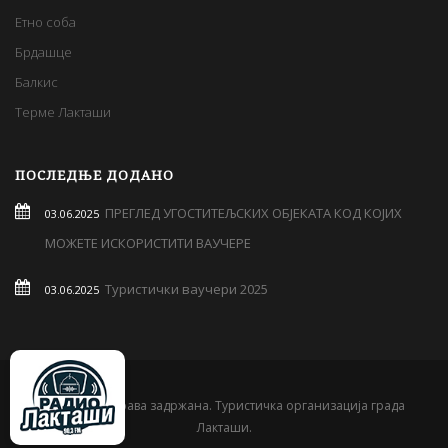
Етно соба
Брдашце
Балкис
Терме Лакташи
ПОСЛЕДЊЕ ДОДАНО
ПРЕГЛЕД УГОСТИТЕЉСКИХ ОБЈЕКАТА КОД КОЈИХ
03.06.2025
МОЖЕТЕ ИСКОРИСТИТИ ВАУЧЕРЕ
Туристички ваучери 2025
03.06.2025
© 2019 Сва права задржана. Туристичка организација града
Лакташи.