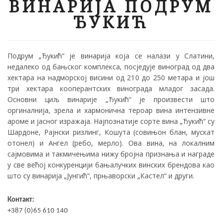
ВИНАРИЈА ПОДРУМ
ЂУКИЋ
Подрум „Ђукић“ је винарија која се налази у Слатини,
недалеко од бањског комплекса, посједује виноград од два
хектара на надморској висини од 210 до 250 метара и још
три хектара кооперантских винограда младог засада.
Основни циљ винарије „Ђукић“ је произвести што
оргиналнија, зрела и хармонична тероар вина интензивне
ароме и јасног изражаја. Најпознатије сорте вина „Ђукић“ су
Шардоне, Рајнски ризлинг, Кошута (совињон блан, мускат
отонел) и Ангел (ребо, мерло). Ова вина, на локалним
сајмовима и такмичењима нижу бројна признања и награде
у све већој конкуренцији бањалучких винских брендова као
што су винарија „Јунгић“, прњаворски „Кастел“ и други.
Контакт:
+387 (0)65 610 140