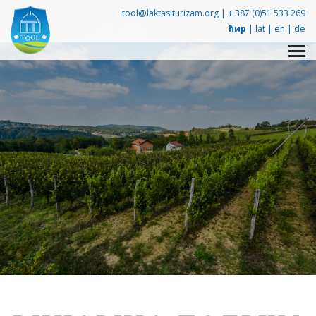
tool@laktasiturizam.org |
+ 387 (0)51 533 269
ћир
|
lat
|
en
|
de