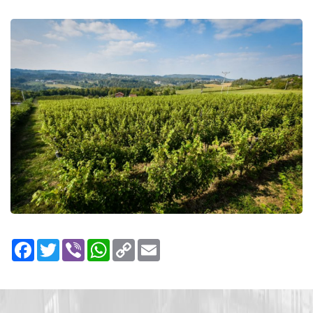
Facebook
Twitter
Viber
WhatsApp
Copy
Email
Link