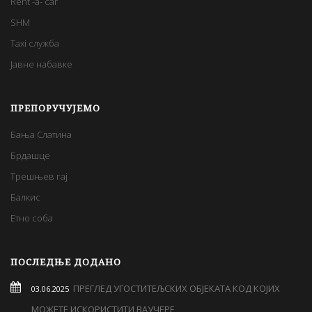
Rent -a- car
SHM
Taxi служба
Јавне набавке
ПРЕПОРУЧУЈЕМО
Бања Слатина
Брдашце
Трешњев гај
Балкис
Етно соба
ПОСЛЕДЊЕ ДОДАНО
ПРЕГЛЕД УГОСТИТЕЉСКИХ ОБЈЕКАТА КОД КОЈИХ
03.06.2025
МОЖЕТЕ ИСКОРИСТИТИ ВАУЧЕРЕ