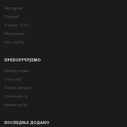
Аеродром
Паркинг
О нама - ТОГЛ
Ред вожње
Taxi служба
ПРЕПОРУЧУЈЕМО
Римске терме
Етно соба
Терме Лакташи
Трешњев гај
Камена кугла
ПОСЛЕДЊЕ ДОДАНО