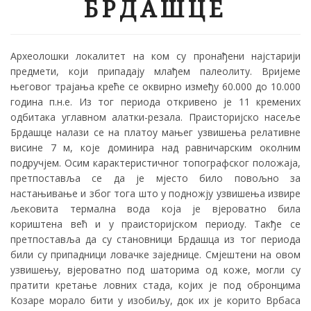
БРДАШЦЕ
Археолошки локалитет на ком су пронађени најстарији
предмети, који припадају млађем палеолиту. Вријеме
његовог трајања креће се оквирно између 60.000 до 10.000
година п.н.е. Из тог периода откривено је 11 кремених
одбитака углавном алатки-резала. Праисторијско насеље
Брдашце налази се на платоу мањег узвишења релативне
висине 7 м, које доминира над равничарским околним
подручјем. Осим карактеристичног топографског положаја,
претпоставља се да је мјесто било повољно за
настањивање и због тога што у подножју узвишења извире
љековита термална вода која је вјероватно била
кориштена већ и у праисторијском периоду. Такђе се
претпоставља да су становници Брдашца из тог периода
били су припадници ловачке заједнице. Смјештени на овом
узвишењу, вјероватно под шаторима од коже, могли су
пратити кретање ловних стада, којих је под обронцима
Kозаре морало бити у изобиљу, док их је корито Врбаса