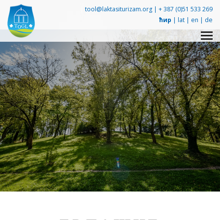
tool@laktasiturizam.org |
+ 387 (0)51 533 269
ћир
|
lat
|
en
|
de