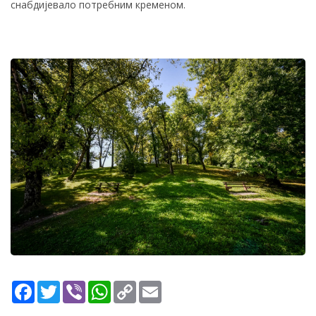
снабдијевало потребним кременом.
Facebook
Twitter
Viber
WhatsApp
Copy
Email
Link