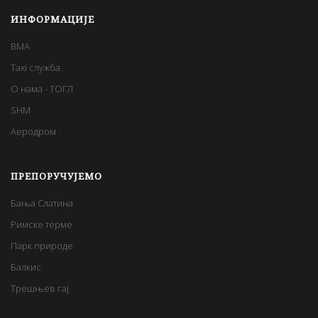
ИНФОРМАЦИЈЕ
BMA
Taxi служба
О нама - ТОГЛ
SHM
Аеродром
ПРЕПОРУЧУЈЕМО
Бања Слатина
Римске терме
Парк природе
Балкис
Трешњев гај