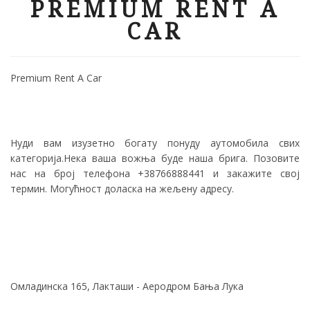
PREMIUM RENT A
CAR
Premium Rent A Car
Нуди вам изузетно богату понуду аутомобила свих
категорија.Нека ваша вожња буде наша брига.
Позовите
нас на број телефона +38766888441 и закажите свој
термин.
Могућност доласка на жељену адресу.
Омладинска 165, Лакташи - Аеродром Бања Лука