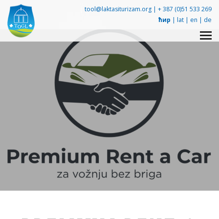
tool@laktasiturizam.org |
+ 387 (0)51 533 269
ћир
|
lat
|
en
|
de