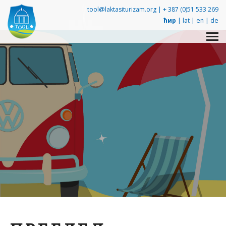
tool@laktasiturizam.org |
+ 387 (0)51 533 269
ћир
|
lat
|
en
|
de