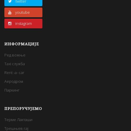
twitter
youtube
instagram
ИНФОРМАЦИЈЕ
Ред вожње
Taxi служба
Rent -a- car
Аеродром
Паркинг
ПРЕПОРУЧУЈЕМО
Терме Лакташи
Трешњев гај