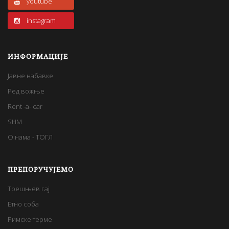
youtube
instagram
ИНФОРМАЦИЈЕ
Јавне набавке
Ред вожње
Rent -a- car
SHM
О нама - ТОГЛ
ПРЕПОРУЧУЈЕМО
Трешњев гај
Етно соба
Римске терме