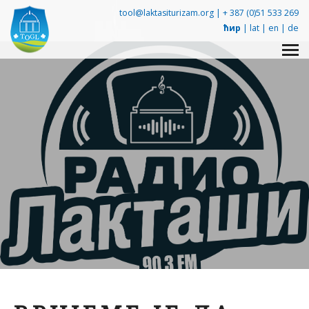
tool@laktasiturizam.org |
+ 387 (0)51 533 269
ћир
|
lat
|
en
|
de