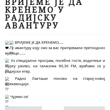
ВРИЈЕМЕ ЈЕ ДА
КРЕНЕМО У
РАДИЈСКУ
АВАНТУРУ
 ВРИЈЕМЕ ЈЕ ДА КРЕНЕМО.....
...... у авантуру коју смо за вас припремали претходних 
мјесеци.......
 Уз специјални програм, посебне госте, водитеље и 
журку уживо, на таласима 90,30 FM, враћамо се у 
радијски етер.
 Радио Лакташи поново на старој-новој 
фреквенцији.
 Чујемо се!