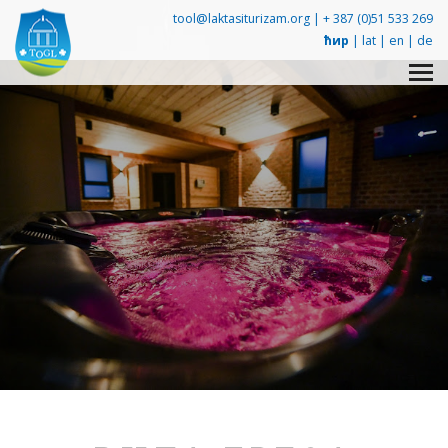
tool@laktasiturizam.org |
+ 387 (0)51 533 269
ћир
|
lat
|
en
|
de