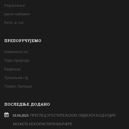
Ред вожње
Јавне набавке
Rent -a- car
ПРЕПОРУЧУЈЕМО
Камена кугла
Парк природе
Брдашце
Трешњев гај
Терме Лакташи
ПОСЛЕДЊЕ ДОДАНО
ПРЕГЛЕД УГОСТИТЕЉСКИХ ОБЈЕКАТА КОД КОЈИХ
03.06.2025
МОЖЕТЕ ИСКОРИСТИТИ ВАУЧЕРЕ