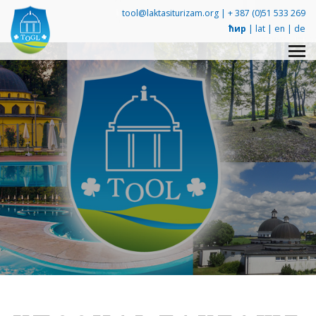
tool@laktasiturizam.org |
+ 387 (0)51 533 269
ћир
|
lat
|
en
|
de