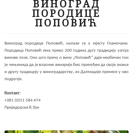
ВИНОГРАД
ПОРОДИЦЕ
ПОПОВИЋ
Виноград породице Поповић, налази се у мјесту Гламочани.
Породица Поповић има преко 200 година дугу традицију узгоја
винове лозе. Оно што причу о вину „Поповић“ даје необичан тон
је чињеница да је власник винарије био принуђен да своје знање
и другу традицију у виноградарству, из Далмације пренесе у ово
подручје.
Контакт:
+381 (0)51 584 474
Приједорска 8,Трн