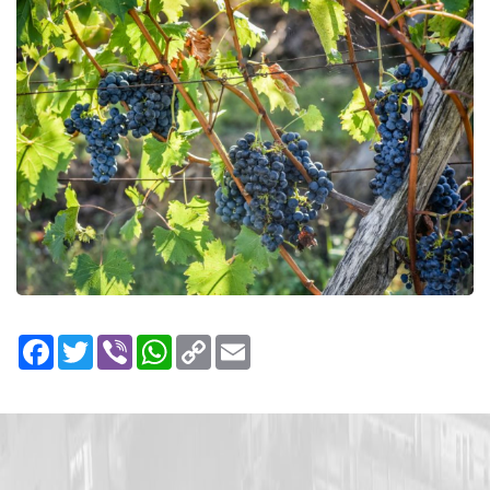
Facebook
Twitter
Viber
WhatsApp
Copy
Email
Link