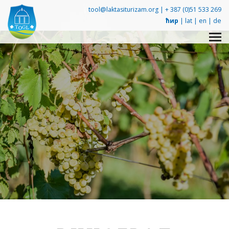
tool@laktasiturizam.org |
+ 387 (0)51 533 269
ћир
|
lat
|
en
|
de