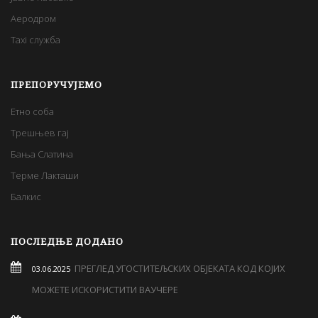
Аеродром
Taxi служба
ПРЕПОРУЧУЈЕМО
Етно соба
Трешњев гај
Бања Слатина
Терме Лакташи
Балкис
ПОСЛЕДЊЕ ДОДАНО
ПРЕГЛЕД УГОСТИТЕЉСКИХ ОБЈЕКАТА КОД КОЈИХ
03.06.2025
МОЖЕТЕ ИСКОРИСТИТИ ВАУЧЕРЕ