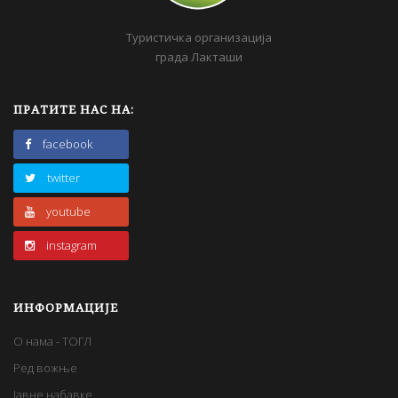
Туристичка организација
града Лакташи
ПРАТИТЕ НАС НА:
facebook
twitter
youtube
instagram
ИНФОРМАЦИЈЕ
О нама - ТОГЛ
Ред вожње
Јавне набавке