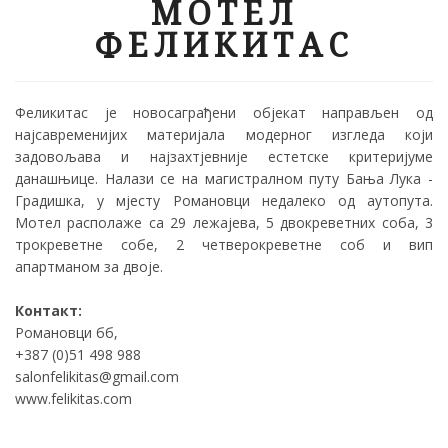
МОТЕЛ
ФЕЛИКИТАС
Феликитас је новосаграђени објекат направљен од
најсавременијих материјала модерног изгледа који
задовољава и најзахтјевније естетске критеријуме
данашњице. Налази се на магистралном путу Бања Лука -
Градишка, у мјесту Романовци недалеко од аутопута.
Мотел располаже са 29 лежајева, 5 двокреветних соба, 3
трокреветне собе, 2 четверокреветне соб и вип
апартманом за двоје.
Контакт:
Романовци бб,
+387 (0)51 498 988
salonfelikitas@gmail.com
www.felikitas.com