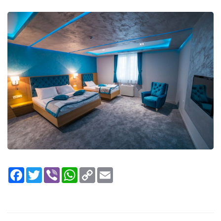
Facebook
Twitter
Viber
WhatsApp
Copy
Email
Link