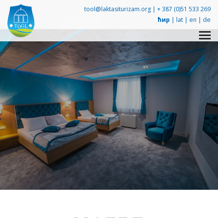
tool@laktasiturizam.org |
+ 387 (0)51 533 269
ћир
|
lat
|
en
|
de