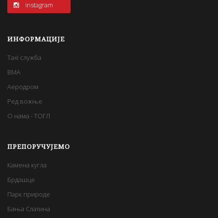
instagram
ИНФОРМАЦИЈЕ
Taxi служба
BMA
Аеродром
Ред вожње
О нама - ТОГЛ
ПРЕПОРУЧУЈЕМО
Камена кугла
Брдашце
Парк природе
Бања Слатина