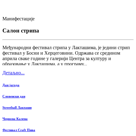
Манифестације
Салон стрипа
Међународни фестивал стрипа у Лакташима, је једини стрип
фестивал у Босни и Херцеговини. Одржава се средином
априла сваке године у галерији Центра за културу и
образовање у Лакташима, а у програму...
Детаљно...
Дан јагода
Словенски дан
Streetball Лакташи
Червона Калена
Фестивал Craft Пива