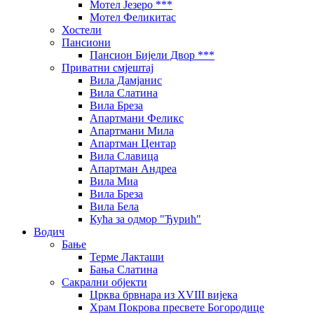
Мотел Језеро ***
Мотел Феликитас
Хостели
Пансиони
Пансион Бијели Двор ***
Приватни смјештај
Вила Дамјанис
Вила Слатина
Вила Бреза
Апартмани Феликс
Апартмани Мила
Апартман Центар
Вила Славица
Апартман Андреа
Вила Миа
Вила Бреза
Вила Бела
Кућа за одмор "Ђурић"
Водич
Бање
Терме Лакташи
Бања Слатина
Сакрални објекти
Црква брвнара из XVIII вијека
Храм Покрова пресвете Богородице