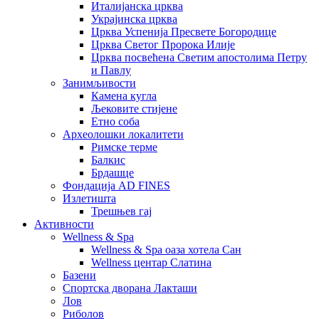
Италијанска црква
Украјинска црква
Црква Успенија Пресвете Богородице
Црква Светог Пророка Илије
Црква посвећена Светим апостолима Петру
и Павлу
Занимљивости
Камена кугла
Љековите стијене
Етно соба
Археолошки локалитети
Римске терме
Балкис
Брдашце
Фондација AD FINES
Излетишта
Трешњев гај
Активности
Wellness & Spa
Wellness & Spa оаза хотела Сан
Wellness центар Слатина
Базени
Спортска дворана Лакташи
Лов
Риболов