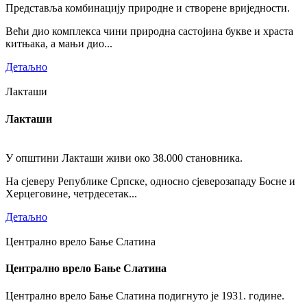
Представља комбинацију природне и створене вриједности.
Већи дио комплекса чини природна састојина букве и храста
китњака, а мањи дио...
Детаљно
Лакташи
Лакташи
У општини Лакташи живи око 38.000 становника.
На сјеверу Републике Српске, односно сјеверозападу Босне и
Херцеговине, четрдесетак...
Детаљно
Централно врело Бање Слатина
Централно врело Бање Слатина
Централно врело Бање Слатина подигнуто је 1931. године.