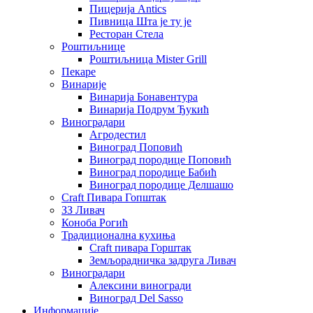
Пицерија Аntics
Пивница Шта је ту је
Ресторан Стела
Роштиљнице
Роштиљница Mister Grill
Пекаре
Винарије
Винарија Бонавентура
Винарија Подрум Ђукић
Виноградари
Агродестил
Виноград Поповић
Виноград породице Поповић
Виноград породице Бабић
Виноград породице Делшашо
Craft Пивара Гопштак
ЗЗ Ливач
Коноба Рогић
Традиционална кухиња
Craft пивара Горштак
Земљорадничка задруга Ливач
Виноградари
Алексини виногради
Виноград Del Sasso
Информације