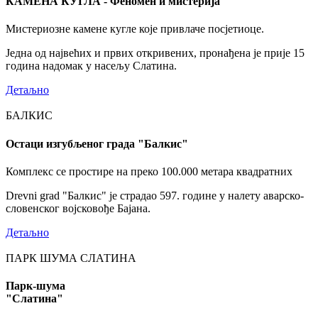
КАМЕНА КУГЛА - Феномен и мистерија
Мистериозне камене кугле које привлаче посјетиоце.
Једна од највећих и првих откривених, пронађена је прије 15
година надомак у насељу Слатина.
Детаљно
БАЛКИС
Остаци изгубљеног града "Балкис"
Комплекс се простире на преко 100.000 метара квадратних
Drevni grad "Балкис" је страдао 597. године у налету аварско-
словенског војсковође Бајана.
Детаљно
ПАРК ШУМА СЛАТИНА
Парк-шума
"Слатина"