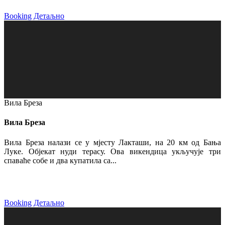
Booking
Детаљно
Вила Бреза
Вила Бреза
Вила Бреза налази се у мјесту Лакташи, на 20 км од Бања
Луке. Објекат нуди терасу. Ова викендица укључује три
спаваће собе и два купатила са...
Booking
Детаљно