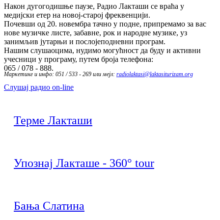
Након дугогодишње паузе, Радио Лакташи се враћа у
медијски етер на новој-старој фреквенцији.
Почевши од 20. новембра тачно у подне, припремамо за вас
нове музичке листе, забавне, рок и народне музике, уз
занимљив јутарњи и послојеподневни програм.
Нашим слушаоцима, нудимо могућност да буду и активни
учесници у програму, путем броја телефона:
065 / 078 - 888.
Маркетинг и инфо: 051 / 533 - 269 или мејл:
radiolaktasi@laktasiturizam.org
Слушај радио on-line
Терме Лакташи
Упознај Лакташе - 360° tour
Бања Слатина