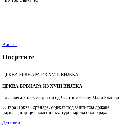
race-10k-zaluzani/...
Више...
Посјетите
ЦРКВА БРВНАРА ИЗ XVIII ВИЈЕКА
ЦРКВА БРВНАРА ИЗ XVIII ВИЈЕКА
...на свега километар и по од Слатине у селу Мало Блашко
„Стара Црква“ брвнара, објекат под заштитом државе,
најзначајнији је споменик културе народа овог краја.
Детаљно