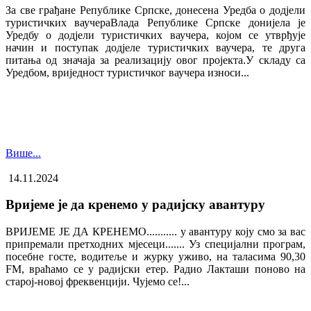
За све грађане Републике Српске, донесена Уредба о додјели
туристичких ваучера​Влада Републике Српске донијела је
Уредбу о додјели туристичких ваучера, којом се утврђује
начин и поступак додјеле туристичких ваучера, те друга
питања од значаја за реализацију овог пројекта.У складу са
Уредбом, вриједност туристичког ваучера износи...
Више...
14.11.2024
Вријеме је да кренемо у радијску авантуру
ВРИЈЕМЕ ЈЕ ДА КРЕНЕМО........... у авантуру коју смо за вас
припремали претходних мјесеци....... Уз специјални програм,
посебне госте, водитеље и журку уживо, на таласима 90,30
FM, враћамо се у радијски етер. Радио Лакташи поново на
старој-новој фреквенцији. Чујемо се!...