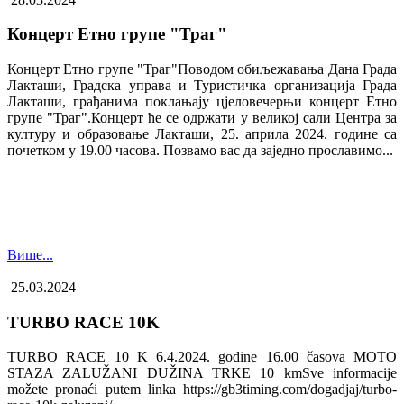
Концерт Етно групе "Траг"
Концерт Етно групе "Траг"Поводом обиљежавања Дана Града
Лакташи, Градска управа и Туристичка организација Града
Лакташи, грађанима поклањају цјеловечерњи концерт Етно
групе "Траг".Концерт ће се одржати у великој сали Центра за
културу и образовање Лакташи, 25. априла 2024. године са
почетком у 19.00 часова. Позвамо вас да заједно прославимо...
Више...
25.03.2024
TURBO RACE 10K
TURBO RACE 10 K 6.4.2024. godine 16.00 časova MOTO
STAZA ZALUŽANI DUŽINA TRKE 10 kmSve informacije
možete pronaći putem linka https://gb3timing.com/dogadjaj/turbo-