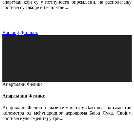
апартман који су у потпуности опремљени, на располагању
гостима су такође и бесплатан...
Booking
Детаљно
Апартмани Феликс
Апартмани Феликс
Апартмани Феликс налазе се у центру Лакташа, на само три
километра од међународног аеродрома Бања Лука. Својим
гостима нуде смјештај у три...