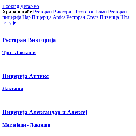
Booking
Детаљно
Храна и пиће
Ресторан Викторија
Ресторан Боми
Ресторан
пицерија Цар
Пицерија Аntics
Ресторан Стела
Пивница Шта
је ту је
Ресторан Викторија
Трн - Лакташи
Пицерија Антикс
Лакташи
Пицерија Александар и Алексеј
Маглајани - Лакташи