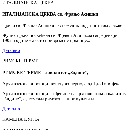
ИТАЛИЈАНСКА ЦРКВА
ИТАЛИЈАНСКА ЦРКВА св. Фрањо Асишки
Црква св. Фрањо Асишки је споменик под заштитом државе.
Жупна црква посвећена св. Фрањи Асишком саграђена је
1902. године умјесто привремене црквице...
Детаљно
РИМСКЕ ТЕРМЕ
РИМСКЕ ТЕРМЕ - локалитет „Зидине“,
Архитектонски остаци потичу из периода од I до IV вијека.
Архитектонски остаци грађевине на археолошком локалитету
„Зидине“, су темељи римског јавног купатила...
Детаљно
КАМЕНА КУГЛА