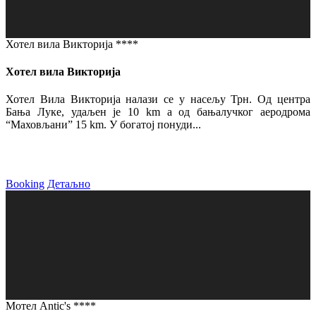
Хотел вила Викторија ****
Хотел вила Викторија
Хотел Вила Викторија налази се у насељу Трн. Од центра
Бања Луке, удаљен је 10 km а од бањалучког аеродрома
“Маховљани” 15 km. У богатој понуди...
Booking
Детаљно
Мотел Antic's ****