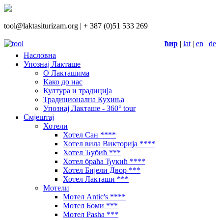
tool@laktasiturizam.org |
+ 387 (0)51 533 269
ћир
|
lat
|
en
|
de
Насловна
Упознај Лакташе
О Лакташима
Како до нас
Култура и традиција
Традиционална Кухиња
Упознај Лакташе - 360° tour
Смјештај
Хотели
Хотел Сан ****
Хотел вила Викторија ****
Хотел Ћубић ***
Хотел браћа Ђукић ****
Хотел Бијели Двор ***
Хотел Лакташи ***
Мотели
Мотел Antic's ****
Мотел Боми ***
Мотел Pasha ***