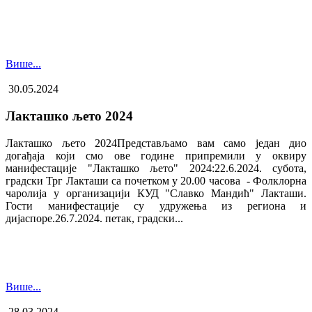
Више...
30.05.2024
Лакташко љето 2024
Лакташко љето 2024Представљамо вам само један дио
догађаја који смо ове године припремили у оквиру
манифестације "Лакташко љето" 2024:22.6.2024. субота,
градски Трг Лакташи са почетком у 20.00 часова - Фолклорна
чаролија у организацији КУД "Славко Мандић" Лакташи.
Гости манифестације су удружења из региона и
дијаспоре.26.7.2024. петак, градски...
Више...
28.03.2024