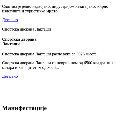
Слатина је једно издвојено, индустријом незагађено, мирно
излетиште и туристичко мјесто ...
Детаљно
Спортска дворана Лакташи
Спортска дворана
Лакташи
Спортска дворана Лакташи располаже са 3026 мјеста.
Спортска дворана Лакташи са површином од 6500 квадратних
метара и капацитетом од 3026...
Детаљно
Манифестације