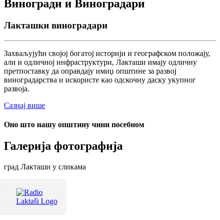
Виногради и Виноградари
Лакташки виноградари
Захваљујући својој богатој историји и географском положају,
али и одличној инфраструктури, Лакташи имају одличну
претпоставку да оправдају имиџ општине за развој
виноградарства и искористе као одскочну даску укупног
развоја.
Сазнај више
Оно што нашу општину чини посебном
Галерија фотографија
град Лакташи у сликама
Терме Лакташи