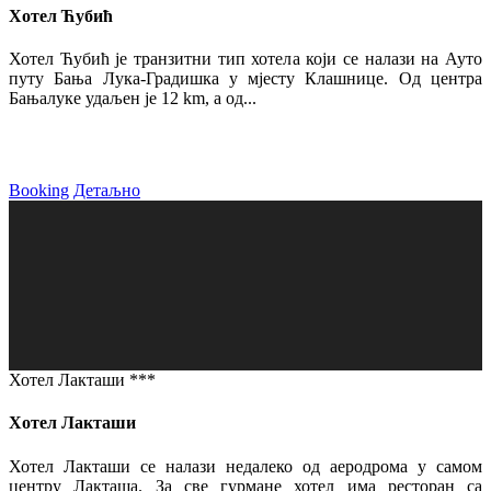
Хотел Ћубић
Хотел Ћубић је транзитни тип хотела који се налази на Ауто
путу Бања Лука-Градишка у мјесту Клашнице. Од центра
Бањалуке удаљен је 12 km, а од...
Booking
Детаљно
Хотел Лакташи ***
Хотел Лакташи
Хотел Лакташи се налази недалеко од аеродрома у самом
центру Лакташа. За све гурмане хотел има ресторан са