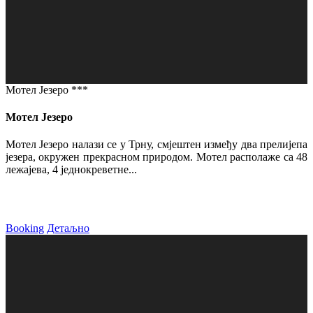
Мотел Језеро ***
Мотел Језеро
Мотел Језеро налази се у Трну, смјештен између два прелијепа
језера, окружен прекрасном природом. Мотел располаже са 48
лежајева, 4 једнокреветне...
Booking
Детаљно