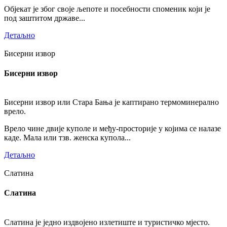
Објекат је због своје љепоте и посебности споменик који је
под заштитом државе...
Детаљно
Бисерни извор
Бисерни извор
Бисерни извор или Стара Бања је каптирано термоминерално
врело.
Врело чине двије куполе и међу-просторије у којима се налазе
каде. Мала или тзв. женска купола...
Детаљно
Слатина
Слатина
Слатина је једно издвојено излетиште и туристичко мјесто.