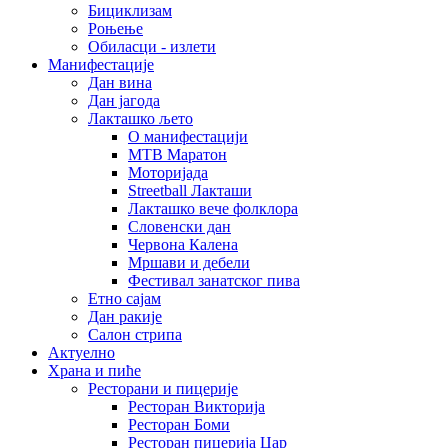
Бициклизам
Роњење
Обиласци - излети
Манифестације
Дан вина
Дан јагода
Лакташко љето
О манифестацији
MTB Маратон
Моторијада
Streetball Лакташи
Лакташко вече фолклора
Словенски дан
Червона Калена
Мршави и дебели
Фестивал занатског пива
Етно сајам
Дан ракије
Салон стрипа
Актуелно
Храна и пиће
Ресторани и пицерије
Ресторан Викторија
Ресторан Боми
Ресторан пицерија Цар