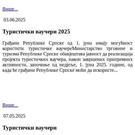
Више...
03.06.2025
Туристички ваучери 2025
Грађани Републике Српске од 1. јуна имају могућност
користити туристичке ваучере​Министарство трговине и
туризма Републике Српске обавјештава јавност да реализација
пројекта туристичких ваучера, након завршених припремних
активности, започиње од недјеље, 1. јуна 2025. године, од
када ће грађани Републике Српске моћи да искористе...
Више...
07.05.2025
Туристички ваучери