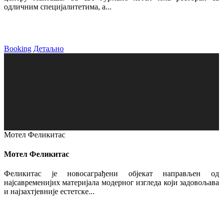
одличним специјалитетима, а...
Booking
Детаљно
Мотел Феликитас
Мотел Феликитас
Феликитас је новосаграђени објекат направљен од
најсавременијих материјала модерног изгледа који задовољава
и најзахтјевније естетске...