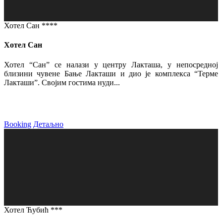
Хотел Сан ****
Хотел Сан
Хотел “Сан” се налази у центру Лакташа, у непосредној
близини чувене Бање Лакташи и дио је комплекса “Терме
Лакташи”. Својим гостима нуди...
Booking
Детаљно
Хотел Ћубић ***