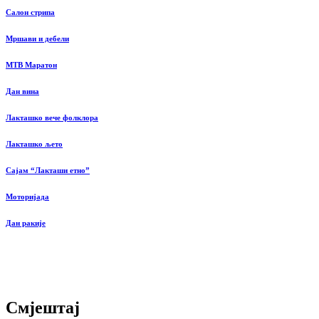
Салон стрипа
Мршави и дебели
MTB Маратон
Дан вина
Лакташко вече фолклора
Лакташко љето
Сајам “Лакташи етно”
Моторијада
Дан ракије
Смјештај