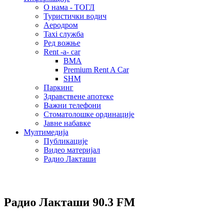
О нама - ТОГЛ
Туристички водич
Аеродром
Taxi служба
Ред вожње
Rent -a- car
BMA
Premium Rent A Car
SHM
Паркинг
Здравствене апотеке
Важни телефони
Стоматолошке ординације
Јавне набавке
Мултимедија
Публикације
Видео материјал
Радио Лакташи
Радио Лакташи
90.3 FM