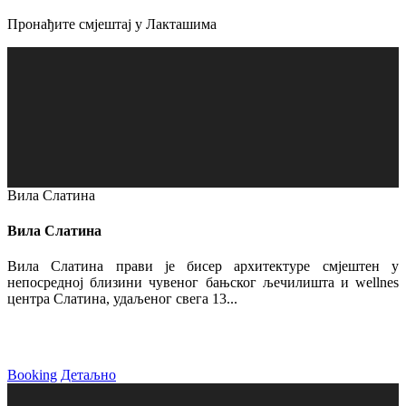
Пронађите смјештај у Лакташима
Вила Слатина
Вила Слатина
Вила Слатина прави је бисер архитектуре смјештен у
непосредној близини чувеног бањског љечилишта и wellnes
центра Слатина, удаљеног свега 13...
Booking
Детаљно