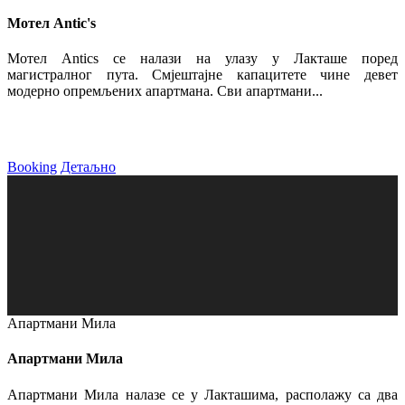
Мотел Antic's
Мотел Antics се налази на улазу у Лакташе поред
магистралног пута. Смјештајне капацитете чине девет
модерно опремљених апартмана. Сви апартмани...
Booking
Детаљно
Апартмани Мила
Апартмани Мила
Апартмани Мила налазе се у Лакташима, располажу са два