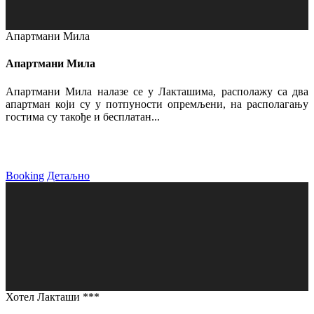
Апартмани Мила
Апартмани Мила
Апартмани Мила налазе се у Лакташима, располажу са два
апартман који су у потпуности опремљени, на располагању
гостима су такође и бесплатан...
Booking
Детаљно
Хотел Лакташи ***