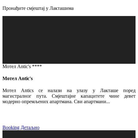
Пронађите смјештај у Лакташима
Мотел Antic's ****
Мотел Antic's
Мотел Antics се налази на улазу у Лакташе поред
магистралног пута. Смјештајне капацитете чине девет
модерно опремљених апартмана. Сви апартмани...
Booking
Детаљно