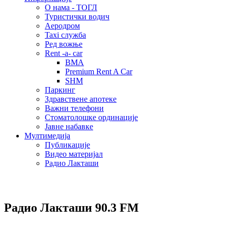
О нама - ТОГЛ
Туристички водич
Аеродром
Taxi служба
Ред вожње
Rent -a- car
BMA
Premium Rent A Car
SHM
Паркинг
Здравствене апотеке
Важни телефони
Стоматолошке ординације
Јавне набавке
Мултимедија
Публикације
Видео материјал
Радио Лакташи
Радио Лакташи
90.3 FM