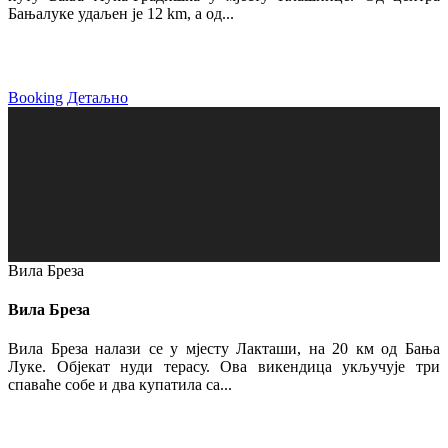
Бањалуке удаљен је 12 km, а од...
Booking
Детаљно
Вила Бреза
Вила Бреза
Вила Бреза налази се у мјесту Лакташи, на 20 км од Бања
Луке. Објекат нуди терасу. Ова викендица укључује три
спаваће собе и два купатила са...