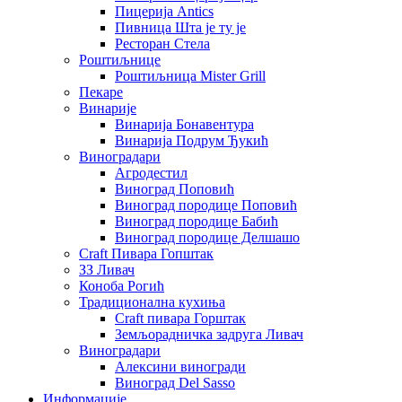
Пицерија Аntics
Пивница Шта је ту је
Ресторан Стела
Роштиљнице
Роштиљница Mister Grill
Пекаре
Винарије
Винарија Бонавентура
Винарија Подрум Ђукић
Виноградари
Агродестил
Виноград Поповић
Виноград породице Поповић
Виноград породице Бабић
Виноград породице Делшашо
Craft Пивара Гопштак
ЗЗ Ливач
Коноба Рогић
Традиционална кухиња
Craft пивара Горштак
Земљорадничка задруга Ливач
Виноградари
Алексини виногради
Виноград Del Sasso
Информације