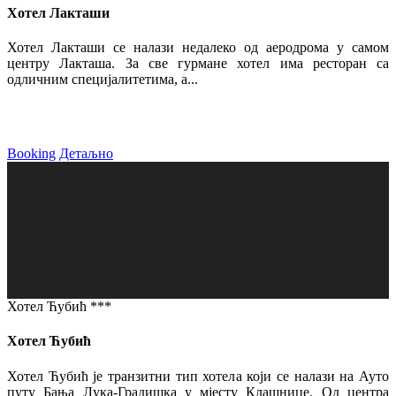
Хотел Лакташи
Хотел Лакташи се налази недалеко од аеродрома у самом
центру Лакташа. За све гурмане хотел има ресторан са
одличним специјалитетима, а...
Booking
Детаљно
Хотел Ћубић ***
Хотел Ћубић
Хотел Ћубић је транзитни тип хотела који се налази на Ауто
путу Бања Лука-Градишка у мјесту Клашнице. Од центра