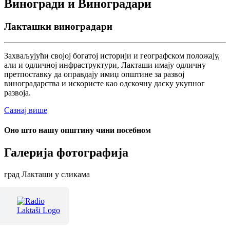
Виногради и Виноградари
Лакташки виноградари
Захваљујући својој богатој историји и географском положају,
али и одличној инфраструктури, Лакташи имају одличну
претпоставку да оправдају имиџ општине за развој
виноградарства и искористе као одскочну даску укупног
развоја.
Сазнај више
Оно што нашу општину чини посебном
Галерија фотографија
град Лакташи у сликама
Терме Лакташи