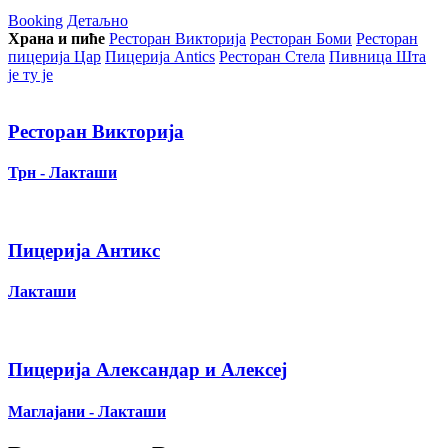
Booking
Детаљно
Храна и пиће
Ресторан Викторија
Ресторан Боми
Ресторан
пицерија Цар
Пицерија Аntics
Ресторан Стела
Пивница Шта
је ту је
Ресторан Викторија
Трн - Лакташи
Пицерија Антикс
Лакташи
Пицерија Александар и Алексеј
Маглајани - Лакташи