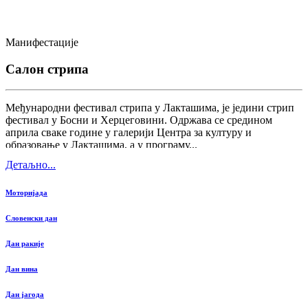
Манифестације
Салон стрипа
Међународни фестивал стрипа у Лакташима, је једини стрип
фестивал у Босни и Херцеговини. Одржава се средином
априла сваке године у галерији Центра за културу и
образовање у Лакташима, а у програму...
Детаљно...
Моторијада
Словенски дан
Дан ракије
Дан вина
Дан јагода