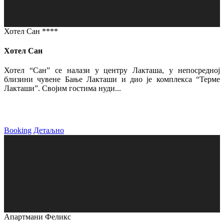
Хотел Сан ****
Хотел Сан
Хотел “Сан” се налази у центру Лакташа, у непосредној
близини чувене Бање Лакташи и дио је комплекса “Терме
Лакташи”. Својим гостима нуди...
Booking
Детаљно
Апартмани Феликс