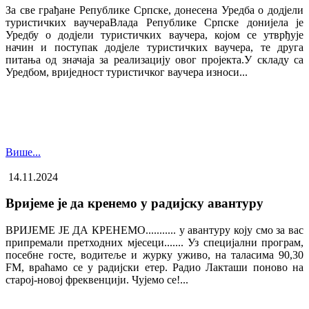
За све грађане Републике Српске, донесена Уредба о додјели
туристичких ваучера​Влада Републике Српске донијела је
Уредбу о додјели туристичких ваучера, којом се утврђује
начин и поступак додјеле туристичких ваучера, те друга
питања од значаја за реализацију овог пројекта.У складу са
Уредбом, вриједност туристичког ваучера износи...
Више...
14.11.2024
Вријеме је да кренемо у радијску авантуру
ВРИЈЕМЕ ЈЕ ДА КРЕНЕМО........... у авантуру коју смо за вас
припремали претходних мјесеци....... Уз специјални програм,
посебне госте, водитеље и журку уживо, на таласима 90,30
FM, враћамо се у радијски етер. Радио Лакташи поново на
старој-новој фреквенцији. Чујемо се!...