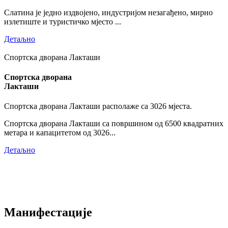
Слатина је једно издвојено, индустријом незагађено, мирно
излетиште и туристичко мјесто ...
Детаљно
Спортска дворана Лакташи
Спортска дворана
Лакташи
Спортска дворана Лакташи располаже са 3026 мјеста.
Спортска дворана Лакташи са површином од 6500 квадратних
метара и капацитетом од 3026...
Детаљно
Манифестације