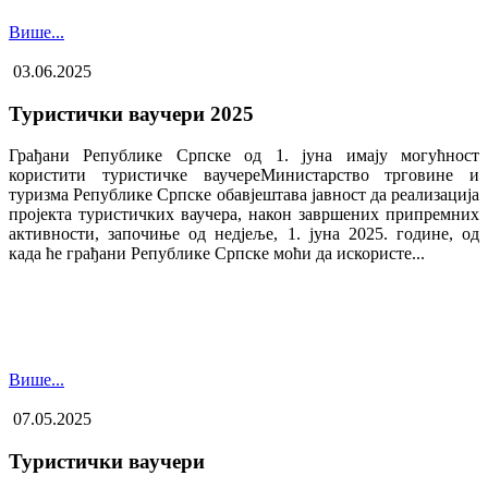
Више...
03.06.2025
Туристички ваучери 2025
Грађани Републике Српске од 1. јуна имају могућност
користити туристичке ваучере​Министарство трговине и
туризма Републике Српске обавјештава јавност да реализација
пројекта туристичких ваучера, након завршених припремних
активности, започиње од недјеље, 1. јуна 2025. године, од
када ће грађани Републике Српске моћи да искористе...
Више...
07.05.2025
Туристички ваучери