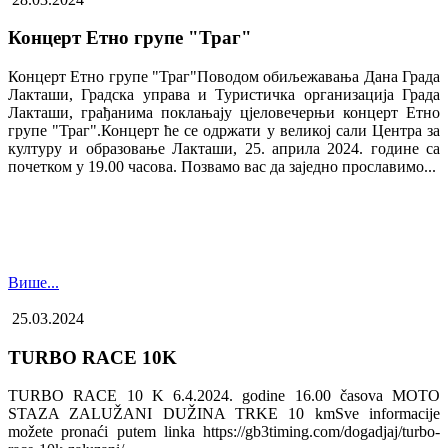
Концерт Етно групе "Траг"
Концерт Етно групе "Траг"Поводом обиљежавања Дана Града
Лакташи, Градска управа и Туристичка организација Града
Лакташи, грађанима поклањају цјеловечерњи концерт Етно
групе "Траг".Концерт ће се одржати у великој сали Центра за
културу и образовање Лакташи, 25. априла 2024. године са
почетком у 19.00 часова. Позвамо вас да заједно прославимо...
Више...
25.03.2024
TURBO RACE 10K
TURBO RACE 10 K 6.4.2024. godine 16.00 časova MOTO
STAZA ZALUŽANI DUŽINA TRKE 10 kmSve informacije
možete pronaći putem linka https://gb3timing.com/dogadjaj/turbo-