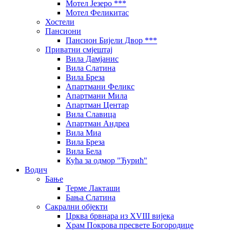
Мотел Језеро ***
Мотел Феликитас
Хостели
Пансиони
Пансион Бијели Двор ***
Приватни смјештај
Вила Дамјанис
Вила Слатина
Вила Бреза
Апартмани Феликс
Апартмани Мила
Апартман Центар
Вила Славица
Апартман Андреа
Вила Миа
Вила Бреза
Вила Бела
Кућа за одмор "Ђурић"
Водич
Бање
Терме Лакташи
Бања Слатина
Сакрални објекти
Црква брвнара из XVIII вијека
Храм Покрова пресвете Богородице