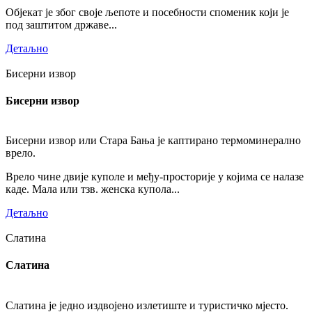
Објекат је због своје љепоте и посебности споменик који је
под заштитом државе...
Детаљно
Бисерни извор
Бисерни извор
Бисерни извор или Стара Бања је каптирано термоминерално
врело.
Врело чине двије куполе и међу-просторије у којима се налазе
каде. Мала или тзв. женска купола...
Детаљно
Слатина
Слатина
Слатина је једно издвојено излетиште и туристичко мјесто.