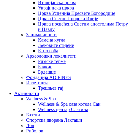
Италијанска црква
Украјинска црква
Црква Успенија Пресвете Богородице
Црква Светог Пророка Илије
Црква посвећена Светим апостолима Петру
и Павлу
Занимљивости
Камена кугла
Љековите стијене
Етно соба
Археолошки локалитети
Римске терме
Балкис
Брдашце
Фондација AD FINES
Излетишта
Трешњев гај
Активности
Wellness & Spa
Wellness & Spa оаза хотела Сан
Wellness центар Слатина
Базени
Спортска дворана Лакташи
Лов
Риболов