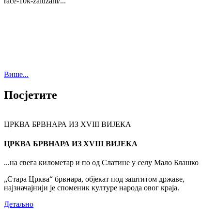
race-10k-zaluzani/...
Више...
Посјетите
ЦРКВА БРВНАРА ИЗ XVIII ВИЈЕКА
ЦРКВА БРВНАРА ИЗ XVIII ВИЈЕКА
...на свега километар и по од Слатине у селу Мало Блашко
„Стара Црква“ брвнара, објекат под заштитом државе,
најзначајнији је споменик културе народа овог краја.
Детаљно