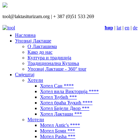
tool@laktasiturizam.org |
+ 387 (0)51 533 269
ћир
|
lat
|
en
|
de
Насловна
Упознај Лакташе
О Лакташима
Како до нас
Култура и традиција
Традиционална Кухиња
Упознај Лакташе - 360° tour
Смјештај
Хотели
Хотел Сан ****
Хотел вила Викторија ****
Хотел Ћубић ***
Хотел браћа Ђукић ****
Хотел Бијели Двор ***
Хотел Лакташи ***
Мотели
Мотел Antic's ****
Мотел Боми ***
Мотел Pasha ***