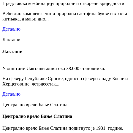
Представља комбинацију природне и створене вриједности.
Већи дио комплекса чини природна састојина букве и храста
китњака, а мањи дио...
Детаљно
Лакташи
Лакташи
У општини Лакташи живи око 38.000 становника.
На сјеверу Републике Српске, односно сјеверозападу Босне и
Херцеговине, четрдесетак...
Детаљно
Централно врело Бање Слатина
Централно врело Бање Слатина
Централно врело Бање Слатина подигнуто је 1931. године.