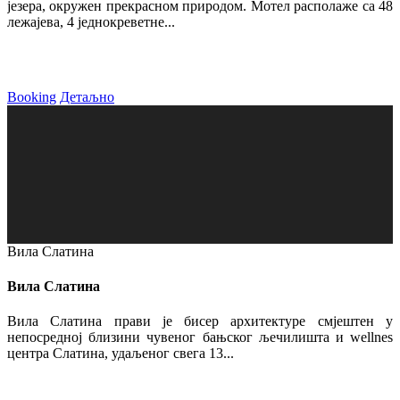
језера, окружен прекрасном природом. Мотел располаже са 48
лежајева, 4 једнокреветне...
Booking
Детаљно
Вила Слатина
Вила Слатина
Вила Слатина прави је бисер архитектуре смјештен у
непосредној близини чувеног бањског љечилишта и wellnes
центра Слатина, удаљеног свега 13...