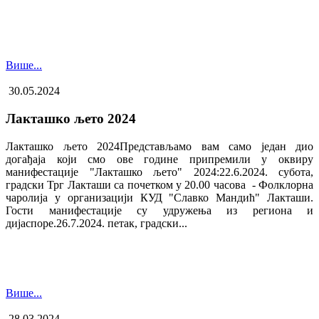
Више...
30.05.2024
Лакташко љето 2024
Лакташко љето 2024Представљамо вам само један дио
догађаја који смо ове године припремили у оквиру
манифестације "Лакташко љето" 2024:22.6.2024. субота,
градски Трг Лакташи са почетком у 20.00 часова - Фолклорна
чаролија у организацији КУД "Славко Мандић" Лакташи.
Гости манифестације су удружења из региона и
дијаспоре.26.7.2024. петак, градски...
Више...
28.03.2024