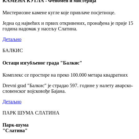
КАМЕНА КУГЛА - Феномен и мистерија
Мистериозне камене кугле које привлаче посјетиоце.
Једна од највећих и првих откривених, пронађена је прије 15
година надомак у насељу Слатина.
Детаљно
БАЛКИС
Остаци изгубљеног града "Балкис"
Комплекс се простире на преко 100.000 метара квадратних
Drevni grad "Балкис" је страдао 597. године у налету аварско-
словенског војсковође Бајана.
Детаљно
ПАРК ШУМА СЛАТИНА
Парк-шума
"Слатина"