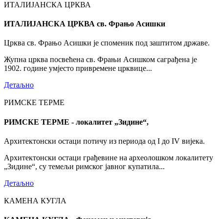
ИТАЛИЈАНСКА ЦРКВА
ИТАЛИЈАНСКА ЦРКВА св. Фрањо Асишки
Црква св. Фрањо Асишки је споменик под заштитом државе.
Жупна црква посвећена св. Фрањи Асишком саграђена је
1902. године умјесто привремене црквице...
Детаљно
РИМСКЕ ТЕРМЕ
РИМСКЕ ТЕРМЕ - локалитет „Зидине“,
Архитектонски остаци потичу из периода од I до IV вијека.
Архитектонски остаци грађевине на археолошком локалитету
„Зидине“, су темељи римског јавног купатила...
Детаљно
КАМЕНА КУГЛА