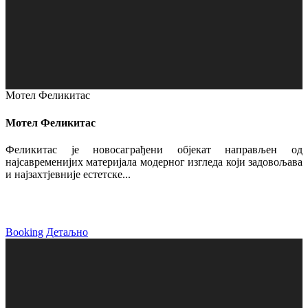
Мотел Феликитас
Мотел Феликитас
Феликитас је новосаграђени објекат направљен од
најсавременијих материјала модерног изгледа који задовољава
и најзахтјевније естетске...
Booking
Детаљно