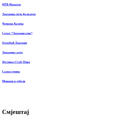
MTB Маратон
Лакташко вече фолклора
Червона Калена
Сајам “Лакташи етно”
Streetball Лакташи
Лакташко љето
Фестивал Craft Пива
Салон стрипа
Мршави и дебели
Смјештај