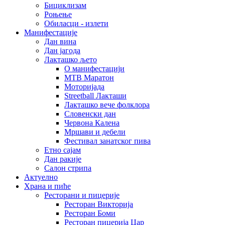
Бициклизам
Роњење
Обиласци - излети
Манифестације
Дан вина
Дан јагода
Лакташко љето
О манифестацији
MTB Маратон
Моторијада
Streetball Лакташи
Лакташко вече фолклора
Словенски дан
Червона Калена
Мршави и дебели
Фестивал занатског пива
Етно сајам
Дан ракије
Салон стрипа
Актуелно
Храна и пиће
Ресторани и пицерије
Ресторан Викторија
Ресторан Боми
Ресторан пицерија Цар