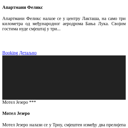
Апартмани Феликс
Апартмани Феликс налазе се у центру Лакташа, на само три
километра од међународног аеродрома Бања Лука. Својим
гостима нуде смјештај у три...
Booking
Детаљно
Мотел Језеро ***
Мотел Језеро
Мотел Језеро налази се у Трну, смјештен између два прелијепа