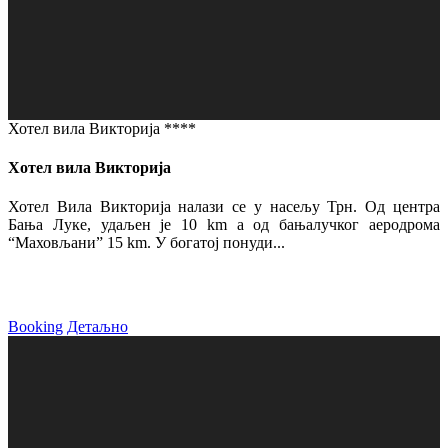
Хотел вила Викторија ****
Хотел вила Викторија
Хотел Вила Викторија налази се у насељу Трн. Од центра
Бања Луке, удаљен је 10 km а од бањалучког аеродрома
“Маховљани” 15 km. У богатој понуди...
Booking
Детаљно