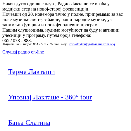
Након дугогодишње паузе, Радио Лакташи се враћа у
медијски етер на новој-старој фреквенцији.
Почевши од 20. новембра тачно у подне, припремамо за вас
нове музичке листе, забавне, рок и народне музике, уз
занимљив јутарњи и послојеподневни програм.
Нашим слушаоцима, нудимо могућност да буду и активни
учесници у програму, путем броја телефона:
065 / 078 - 888.
Маркетинг и инфо: 051 / 533 - 269 или мејл:
radiolaktasi@laktasiturizam.org
Слушај радио on-line
Терме Лакташи
Упознај Лакташе - 360° tour
Бања Слатина