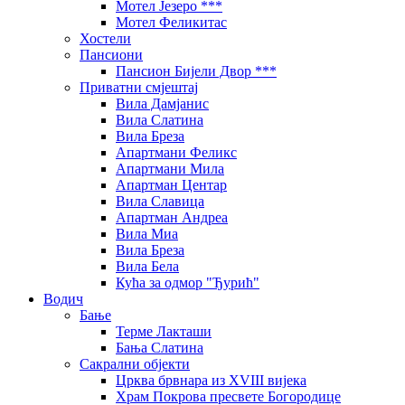
Мотел Језеро ***
Мотел Феликитас
Хостели
Пансиони
Пансион Бијели Двор ***
Приватни смјештај
Вила Дамјанис
Вила Слатина
Вила Бреза
Апартмани Феликс
Апартмани Мила
Апартман Центар
Вила Славица
Апартман Андреа
Вила Миа
Вила Бреза
Вила Бела
Кућа за одмор "Ђурић"
Водич
Бање
Терме Лакташи
Бања Слатина
Сакрални објекти
Црква брвнара из XVIII вијека
Храм Покрова пресвете Богородице