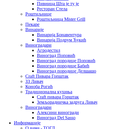
Пивница Шта је ту је
Ресторан Стела
Роштиљнице
Роштиљница Mister Grill
Пекаре
Винарије
Винарија Бонавентура
Винарија Подрум Ђукић
Виноградари
Агродестил
Виноград Поповић
Виноград породице Поповић
Виноград породице Бабић
Виноград породице Делшашо
Craft Пивара Гопштак
ЗЗ Ливач
Коноба Рогић
Традиционална кухиња
Craft пивара Горштак
Земљорадничка задруга Ливач
Виноградари
Алексини виногради
Виноград Del Sasso
Информације
О нама - ТОГЛ