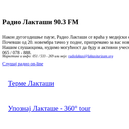
Радио Лакташи
90.3 FM
Након дугогодишње паузе, Радио Лакташи се враћа у медијски е
Почевши од 20. новембра тачно у подне, припремамо за вас нов
Нашим слушаоцима, нудимо могућност да буду и активни учесн
065 / 078 - 888.
Маркетинг и инфо: 051 / 533 - 269 или мејл:
radiolaktasi@laktasiturizam.org
Слушај радио on-line
Терме Лакташи
Упознај Лакташе - 360° tour