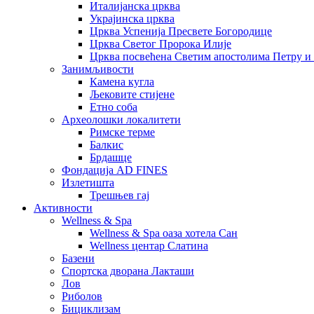
Италијанска црква
Украјинска црква
Црква Успенија Пресвете Богородице
Црква Светог Пророка Илије
Црква посвећена Светим апостолима Петру и
Занимљивости
Камена кугла
Љековите стијене
Етно соба
Археолошки локалитети
Римске терме
Балкис
Брдашце
Фондација AD FINES
Излетишта
Трешњев гај
Активности
Wellness & Spa
Wellness & Spa оаза хотела Сан
Wellness центар Слатина
Базени
Спортска дворана Лакташи
Лов
Риболов
Бициклизам