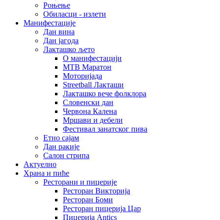
Роњење
Обиласци - излети
Манифестације
Дан вина
Дан јагода
Лакташко љето
О манифестацији
MTB Маратон
Моторијада
Streetball Лакташи
Лакташко вече фолклора
Словенски дан
Червона Калена
Мршави и дебели
Фестивал занатског пива
Етно сајам
Дан ракије
Салон стрипа
Актуелно
Храна и пиће
Ресторани и пицерије
Ресторан Викторија
Ресторан Боми
Ресторан пицерија Цар
Пицерија Аntics