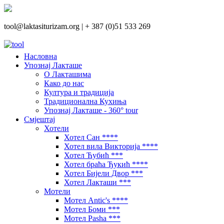
tool@laktasiturizam.org |
+ 387 (0)51 533 269
Насловна
Упознај Лакташе
О Лакташима
Како до нас
Култура и традиција
Традиционална Кухиња
Упознај Лакташе - 360° tour
Смјештај
Хотели
Хотел Сан ****
Хотел вила Викторија ****
Хотел Ћубић ***
Хотел браћа Ђукић ****
Хотел Бијели Двор ***
Хотел Лакташи ***
Мотели
Мотел Antic's ****
Мотел Боми ***
Мотел Pasha ***