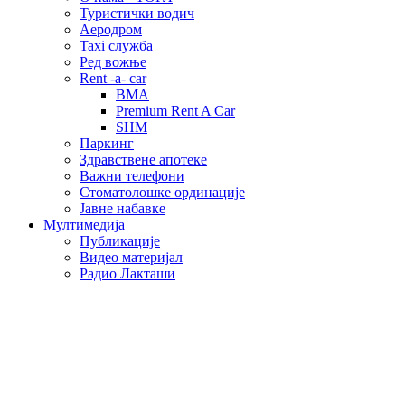
Туристички водич
Аеродром
Taxi служба
Ред вожње
Rent -a- car
BMA
Premium Rent A Car
SHM
Паркинг
Здравствене апотеке
Важни телефони
Стоматолошке ординације
Јавне набавке
Мултимедија
Публикације
Видео материјал
Радио Лакташи