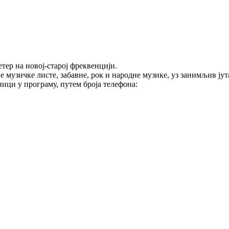
тер на новој-старој фреквенцији.
е музичке листе, забавне, рок и народне музике, уз занимљив ј
ици у програму, путем броја телефона: