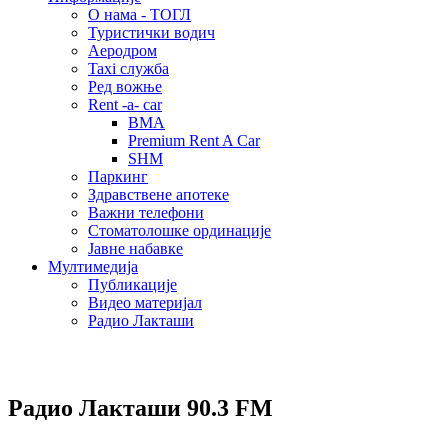
О нама - ТОГЛ
Туристички водич
Аеродром
Taxi служба
Ред вожње
Rent -a- car
BMA
Premium Rent A Car
SHM
Паркинг
Здравствене апотеке
Важни телефони
Стоматолошке ординације
Јавне набавке
Мултимедија
Публикације
Видео материјал
Радио Лакташи
Радио Лакташи
90.3 FM