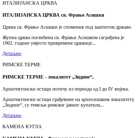
ИТАЛИЈАНСКА ЦРКВА
ИТАЛИЈАНСКА ЦРКВА св. Фрањо Асишки
Црква св. Фрањо Асишки је споменик под заштитом државе.
Жупна црква посвећена св. Фрањи Асишком саграђена је
1902. године умјесто привремене црквице...
Детаљно
РИМСКЕ ТЕРМЕ
РИМСКЕ ТЕРМЕ - локалитет „Зидине“,
Архитектонски остаци потичу из периода од I до IV вијека.
Архитектонски остаци грађевине на археолошком локалитету
„Зидине“, су темељи римског јавног купатила...
Детаљно
КАМЕНА КУГЛА