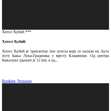
Хотел Ћубић ***
Хотел Ћубић
Хотел Ћубић је транзитни тип хотела који се налази на Ауто
путу Бања Лука-Градишка у мјесту Клашнице. Од центра
Бањалуке удаљен је 12 km, а од...
Booking
Детаљно