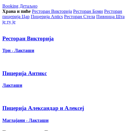
Booking
Детаљно
Храна и пиће
Ресторан Викторија
Ресторан Боми
Ресторан
пицерија Цар
Пицерија Аntics
Ресторан Стела
Пивница Шта
је ту је
Ресторан Викторија
Трн - Лакташи
Пицерија Антикс
Лакташи
Пицерија Александар и Алексеј
Маглајани - Лакташи