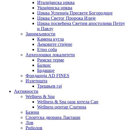
Италијанска црква
Украјинска црква
Црква Успенија Пресвете Богородице
Црква Светог Пророка Илије
Црква посвећена Светим апостолима Петру
и Павлу
Занимљивости
Камена кугла
Љековите стијене
Етно соба
Археолошки локалитети
Римске терме
Балкис
Брдашце
Фондација AD FINES
Излетишта
Трешњев гај
Активности
Wellness & Spa
Wellness & Spa оаза хотела Сан
Wellness центар Слатина
Базени
Спортска дворана Лакташи
Лов
Риболов