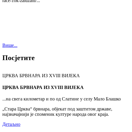
race-10k-zaluzani/...
Више...
Посјетите
ЦРКВА БРВНАРА ИЗ XVIII ВИЈЕКА
ЦРКВА БРВНАРА ИЗ XVIII ВИЈЕКА
...на свега километар и по од Слатине у селу Мало Блашко
„Стара Црква“ брвнара, објекат под заштитом државе,
најзначајнији је споменик културе народа овог краја.
Детаљно