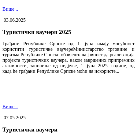
Више...
03.06.2025
Туристички ваучери 2025
Грађани Републике Српске од 1. јуна имају могућност
користити туристичке ваучере​Министарство трговине и
туризма Републике Српске обавјештава јавност да реализација
пројекта туристичких ваучера, након завршених припремних
активности, започиње од недјеље, 1. јуна 2025. године, од
када ће грађани Републике Српске моћи да искористе...
Више...
07.05.2025
Туристички ваучери