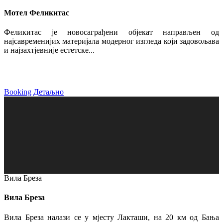
Мотел Феликитас
Феликитас је новосаграђени објекат направљен од
најсавременијих материјала модерног изгледа који задовољава
и најзахтјевније естетске...
Booking
Детаљно
Вила Бреза
Вила Бреза
Вила Бреза налази се у мјесту Лакташи, на 20 км од Бања