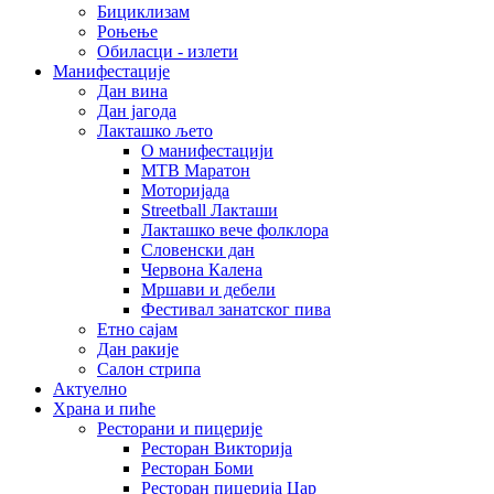
Бициклизам
Роњење
Обиласци - излети
Манифестације
Дан вина
Дан јагода
Лакташко љето
О манифестацији
MTB Маратон
Моторијада
Streetball Лакташи
Лакташко вече фолклора
Словенски дан
Червона Калена
Мршави и дебели
Фестивал занатског пива
Етно сајам
Дан ракије
Салон стрипа
Актуелно
Храна и пиће
Ресторани и пицерије
Ресторан Викторија
Ресторан Боми
Ресторан пицерија Цар