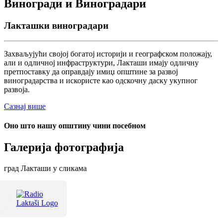
Виногради и Виноградари
Лакташки виноградари
Захваљујући својој богатој историји и географском положају,
али и одличној инфраструктури, Лакташи имају одличну
претпоставку да оправдају имиџ општине за развој
виноградарства и искористе као одскочну даску укупног
развоја.
Сазнај више
Оно што нашу општину чини посебном
Галерија фотографија
град Лакташи у сликама
Терме Лакташи