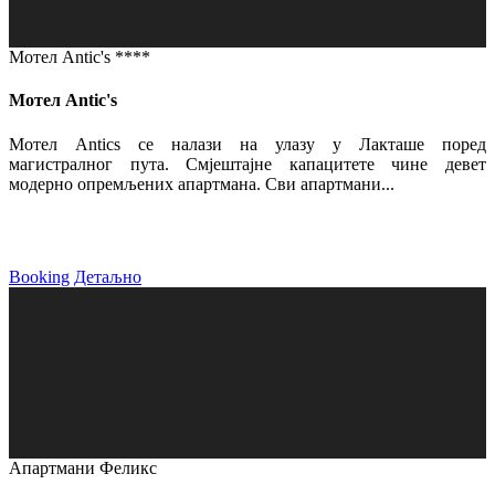
Мотел Antic's ****
Мотел Antic's
Мотел Antics се налази на улазу у Лакташе поред
магистралног пута. Смјештајне капацитете чине девет
модерно опремљених апартмана. Сви апартмани...
Booking
Детаљно
Апартмани Феликс