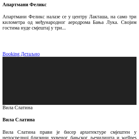
Апартмани Феликс
Апартмани Феликс налазе се у центру Лакташа, на само три
километра од међународног аеродрома Бања Лука. Својим
гостима нуде смјештај у три...
Booking
Детаљно
Вила Слатина
Вила Слатина
Вила Слатина прави је бисер архитектуре смјештен у
непосредној близини чувеног бањског љечилишта и wellnes