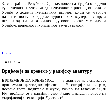
За све грађане Републике Српске, донесена Уредба о додјели
туристичких ваучера​Влада Републике Српске донијела је
Уредбу о додјели туристичких ваучера, којом се утврђује
начин и поступак додјеле туристичких ваучера, те друга
питања од значаја за реализацију овог пројекта.У складу са
Уредбом, вриједност туристичког ваучера износи...
Више...
14.11.2024
Вријеме је да кренемо у радијску авантуру
ВРИЈЕМЕ ЈЕ ДА КРЕНЕМО........... у авантуру коју смо за вас
припремали претходних мјесеци....... Уз специјални програм,
посебне госте, водитеље и журку уживо, на таласима 90,30
FM, враћамо се у радијски етер. Радио Лакташи поново на
старој-новој фреквенцији. Чујемо се!...