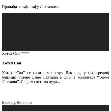
Пронађите смјештај у Лакташима
Хотел Сан ****
Хотел Сан
Хотел “Сан” се налази у центру Лакташа, у непосредној
близини чувене Бање Лакташи и дио је комплекса “Терме
Лакташи”. Својим гостима нуди...
Booking
Детаљно