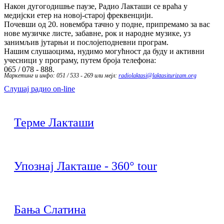
Након дугогодишње паузе, Радио Лакташи се враћа у
медијски етер на новој-старој фреквенцији.
Почевши од 20. новембра тачно у подне, припремамо за вас
нове музичке листе, забавне, рок и народне музике, уз
занимљив јутарњи и послојеподневни програм.
Нашим слушаоцима, нудимо могућност да буду и активни
учесници у програму, путем броја телефона:
065 / 078 - 888.
Маркетинг и инфо: 051 / 533 - 269 или мејл:
radiolaktasi@laktasiturizam.org
Слушај радио on-line
Терме Лакташи
Упознај Лакташе - 360° tour
Бања Слатина