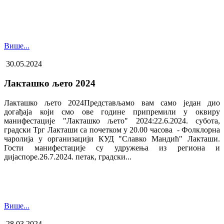
Више...
30.05.2024
Лакташко љето 2024
Лакташко љето 2024Представљамо вам само један дио
догађаја који смо ове године припремили у оквиру
манифестације "Лакташко љето" 2024:22.6.2024. субота,
градски Трг Лакташи са почетком у 20.00 часова - Фолклорна
чаролија у организацији КУД "Славко Мандић" Лакташи.
Гости манифестације су удружења из региона и
дијаспоре.26.7.2024. петак, градски...
Више...
28.03.2024