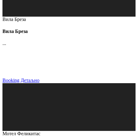
Вила Бреза
Вила Бреза
...
Booking
Детаљно
Мотел Феликитас