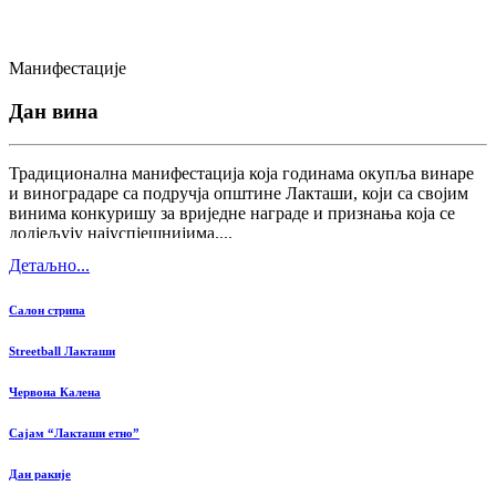
Манифестације
Дан вина
Традиционална манифестација која годинама окупља винаре
и виноградаре са подручја општине Лакташи, који са својим
винима конкуришу за вриједне награде и признања која се
додјељују најуспјешнијима....
Детаљно...
Салон стрипа
Streetball Лакташи
Червона Калена
Сајам “Лакташи етно”
Дан ракије