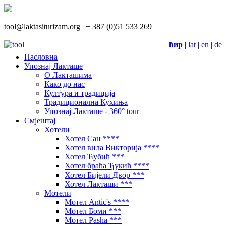
tool@laktasiturizam.org |
+ 387 (0)51 533 269
ћир
|
lat
|
en
|
de
Насловна
Упознај Лакташе
О Лакташима
Како до нас
Култура и традиција
Традиционална Кухиња
Упознај Лакташе - 360° tour
Смјештај
Хотели
Хотел Сан ****
Хотел вила Викторија ****
Хотел Ћубић ***
Хотел браћа Ђукић ****
Хотел Бијели Двор ***
Хотел Лакташи ***
Мотели
Мотел Antic's ****
Мотел Боми ***
Мотел Pasha ***