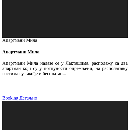
Апартмани Мила
Апартмани Мила
Апартмани Мила налазе се у Лакташима, располажу са два
апартман који су у потпуности опремљени, на располагању
гостима су такође и бесплатан...
Booking
Детаљно