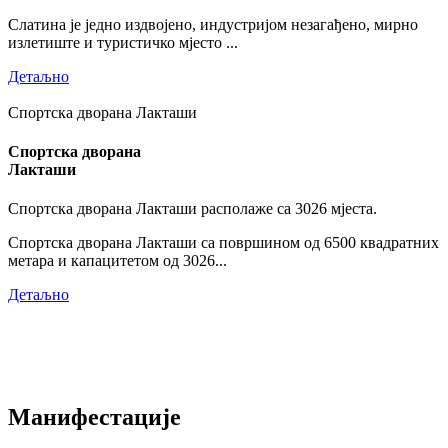
Слатина је једно издвојено, индустријом незагађено, мирно
излетиште и туристичко мјесто ...
Детаљно
Спортска дворана Лакташи
Спортска дворана
Лакташи
Спортска дворана Лакташи располаже са 3026 мјеста.
Спортска дворана Лакташи са површином од 6500 квадратних
метара и капацитетом од 3026...
Детаљно
Манифестације