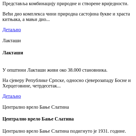
Представља комбинацију природне и створене вриједности.
Већи дио комплекса чини природна састојина букве и храста
китњака, а мањи дио...
Детаљно
Лакташи
Лакташи
У општини Лакташи живи око 38.000 становника.
На сјеверу Републике Српске, односно сјеверозападу Босне и
Херцеговине, четрдесетак...
Детаљно
Централно врело Бање Слатина
Централно врело Бање Слатина
Централно врело Бање Слатина подигнуто је 1931. године.