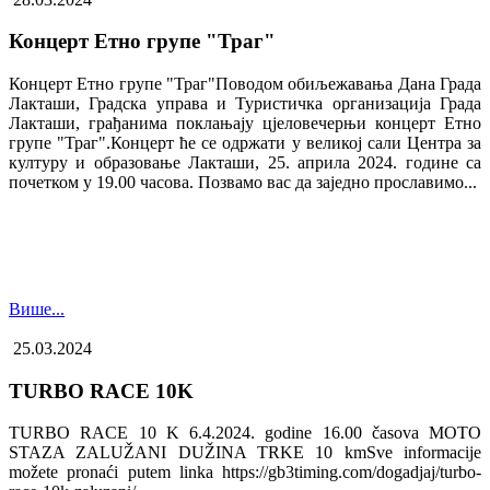
Концерт Етно групе "Траг"
Концерт Етно групе "Траг"Поводом обиљежавања Дана Града
Лакташи, Градска управа и Туристичка организација Града
Лакташи, грађанима поклањају цјеловечерњи концерт Етно
групе "Траг".Концерт ће се одржати у великој сали Центра за
културу и образовање Лакташи, 25. априла 2024. године са
почетком у 19.00 часова. Позвамо вас да заједно прославимо...
Више...
25.03.2024
TURBO RACE 10K
TURBO RACE 10 K 6.4.2024. godine 16.00 časova MOTO
STAZA ZALUŽANI DUŽINA TRKE 10 kmSve informacije
možete pronaći putem linka https://gb3timing.com/dogadjaj/turbo-