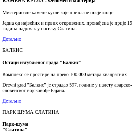
КАМЕНА КУГЛА - Феномен и мистерија
Мистериозне камене кугле које привлаче посјетиоце.
Једна од највећих и првих откривених, пронађена је прије 15
година надомак у насељу Слатина.
Детаљно
БАЛКИС
Остаци изгубљеног града "Балкис"
Комплекс се простире на преко 100.000 метара квадратних
Drevni grad "Балкис" је страдао 597. године у налету аварско-
словенског војсковође Бајана.
Детаљно
ПАРК ШУМА СЛАТИНА
Парк-шума
"Слатина"