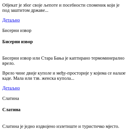
Објекат је због своје љепоте и посебности споменик који је
под заштитом државе...
Детаљно
Бисерни извор
Бисерни извор
Бисерни извор или Стара Бања је каптирано термоминерално
врело.
Врело чине двије куполе и међу-просторије у којима се налазе
каде. Мала или тзв. женска купола...
Детаљно
Слатина
Слатина
Слатина је једно издвојено излетиште и туристичко мјесто.