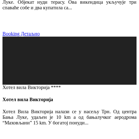
Луке. Објекат нуди терасу. Ова викендица укључује три
спаваће собе и два купатила са...
Booking
Детаљно
Хотел вила Викторија ****
Хотел вила Викторија
Хотел Вила Викторија налази се у насељу Трн. Од центра
Бања Луке, удаљен је 10 km а од бањалучког аеродрома
“Маховљани” 15 km. У богатој понуди...