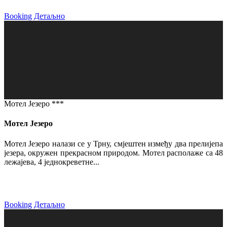
Booking
Детаљно
Мотел Језеро ***
Мотел Језеро
Мотел Језеро налази се у Трну, смјештен између два прелијепа
језера, окружен прекрасном природом. Мотел располаже са 48
лежајева, 4 једнокреветне...
Booking
Детаљно