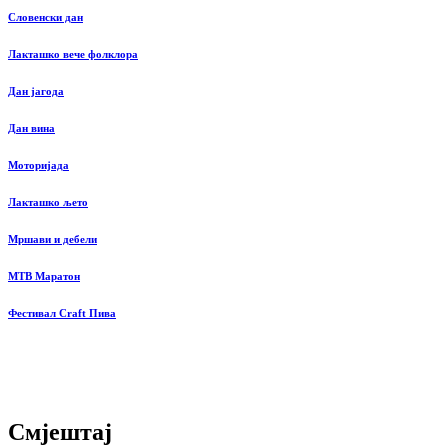
Словенски дан
Лакташко вече фолклора
Дан јагода
Дан вина
Моторијада
Лакташко љето
Мршави и дебели
MTB Маратон
Фестивал Craft Пива
Смјештај