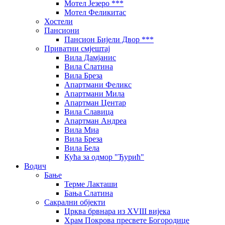
Мотел Језеро ***
Мотел Феликитас
Хостели
Пансиони
Пансион Бијели Двор ***
Приватни смјештај
Вила Дамјанис
Вила Слатина
Вила Бреза
Апартмани Феликс
Апартмани Мила
Апартман Центар
Вила Славица
Апартман Андреа
Вила Миа
Вила Бреза
Вила Бела
Кућа за одмор "Ђурић"
Водич
Бање
Терме Лакташи
Бања Слатина
Сакрални објекти
Црква брвнара из XVIII вијека
Храм Покрова пресвете Богородице