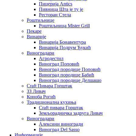
Пицерија Аntics
Пивница Шта је ту је
Ресторан Стела
Роштиљнице
Роштиљница Mister Grill
Пекаре
Винарије
Винарија Бонавентура
Винарија Подрум Ђукић
Виноградари
Агродестил
Виноград Поповић
Виноград породице Поповић
Виноград породице Бабић
Виноград породице Делшашо
Craft Пивара Гопштак
ЗЗ Ливач
Коноба Рогић
Традиционална кухиња
Craft пивара Горштак
Земљорадничка задруга Ливач
Виноградари
Алексини виногради
Виноград Del Sasso
Информације