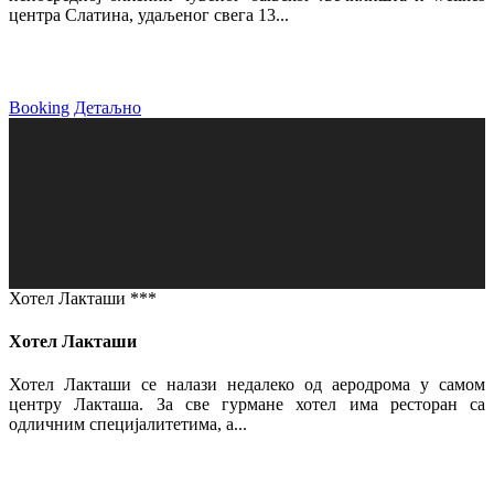
центра Слатина, удаљеног свега 13...
Booking
Детаљно
Хотел Лакташи ***
Хотел Лакташи
Хотел Лакташи се налази недалеко од аеродрома у самом
центру Лакташа. За све гурмане хотел има ресторан са
одличним специјалитетима, а...