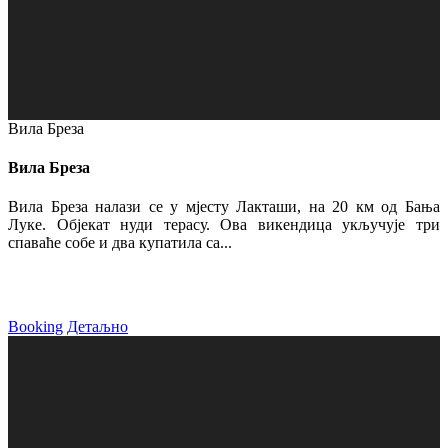
Вила Бреза
Вила Бреза
Вила Бреза налази се у мјесту Лакташи, на 20 км од Бања
Луке. Објекат нуди терасу. Ова викендица укључује три
спаваће собе и два купатила са...
Booking
Детаљно