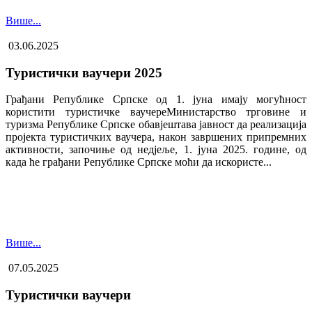
Више...
03.06.2025
Туристички ваучери 2025
Грађани Републике Српске од 1. јуна имају могућност
користити туристичке ваучере​Министарство трговине и
туризма Републике Српске обавјештава јавност да реализација
пројекта туристичких ваучера, након завршених припремних
активности, започиње од недјеље, 1. јуна 2025. године, од
када ће грађани Републике Српске моћи да искористе...
Више...
07.05.2025
Туристички ваучери