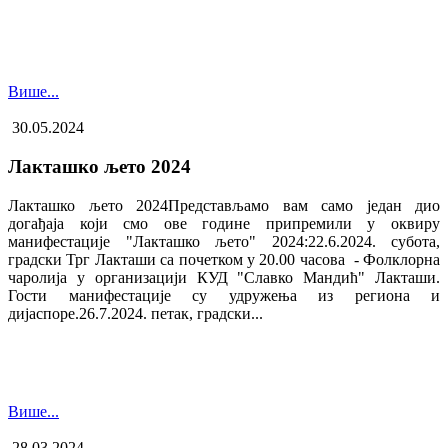
Више...
30.05.2024
Лакташко љето 2024
Лакташко љето 2024Представљамо вам само један дио
догађаја који смо ове године припремили у оквиру
манифестације "Лакташко љето" 2024:22.6.2024. субота,
градски Трг Лакташи са почетком у 20.00 часова - Фолклорна
чаролија у организацији КУД "Славко Мандић" Лакташи.
Гости манифестације су удружења из региона и
дијаспоре.26.7.2024. петак, градски...
Више...
28.03.2024