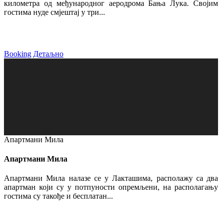
километра од међународног аеродрома Бања Лука. Својим
гостима нуде смјештај у три...
Booking
Детаљно
Апартмани Мила
Апартмани Мила
Апартмани Мила налазе се у Лакташима, располажу са два
апартман који су у потпуности опремљени, на располагању
гостима су такође и бесплатан...