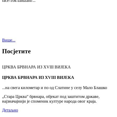
race-10k-zaluzani/...
Више...
Посјетите
ЦРКВА БРВНАРА ИЗ XVIII ВИЈЕКА
ЦРКВА БРВНАРА ИЗ XVIII ВИЈЕКА
...на свега километар и по од Слатине у селу Мало Блашко
„Стара Црква“ брвнара, објекат под заштитом државе,
најзначајнији је споменик културе народа овог краја.
Детаљно