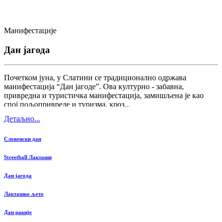
Манифестације
Дан јагода
Почетком јуна, у Слатини се традиционално одржава
манифестација “Дан јагоде”. Ова културно - забавна,
привредна и туристичка манифестација, замишљена је као
спој пољопривреде и туризма, кроз...
Детаљно...
Словенски дан
Streetball Лакташи
Дан јагода
Лакташко љето
Дан ракије