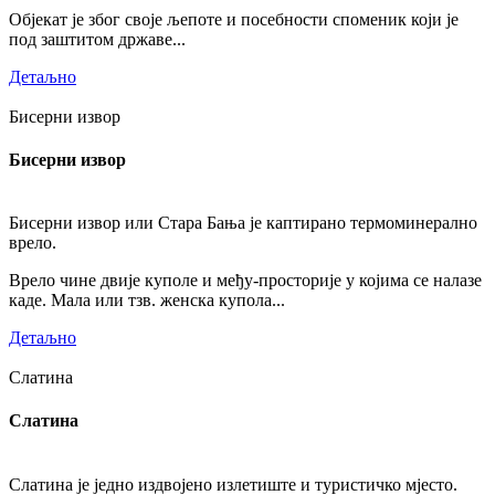
Објекат је због своје љепоте и посебности споменик који је
под заштитом државе...
Детаљно
Бисерни извор
Бисерни извор
Бисерни извор или Стара Бања је каптирано термоминерално
врело.
Врело чине двије куполе и међу-просторије у којима се налазе
каде. Мала или тзв. женска купола...
Детаљно
Слатина
Слатина
Слатина је једно издвојено излетиште и туристичко мјесто.