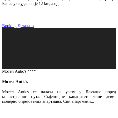
Бањалуке удаљен је 12 km, а од...
Booking
Детаљно
Мотел Antic's ****
Мотел Antic's
Мотел Antics се налази на улазу у Лакташе поред
магистралног пута. Смјештајне капацитете чине девет
модерно опремљених апартмана. Сви апартмани...