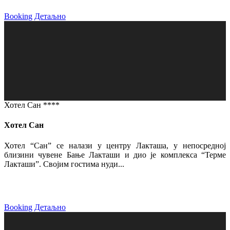
Booking
Детаљно
Хотел Сан ****
Хотел Сан
Хотел “Сан” се налази у центру Лакташа, у непосредној
близини чувене Бање Лакташи и дио је комплекса “Терме
Лакташи”. Својим гостима нуди...
Booking
Детаљно