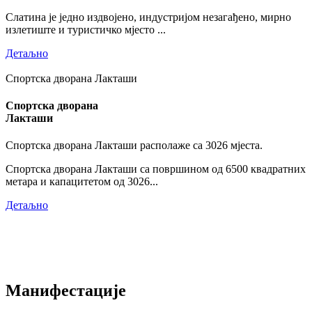
Слатина је једно издвојено, индустријом незагађено, мирно
излетиште и туристичко мјесто ...
Детаљно
Спортска дворана Лакташи
Спортска дворана
Лакташи
Спортска дворана Лакташи располаже са 3026 мјеста.
Спортска дворана Лакташи са површином од 6500 квадратних
метара и капацитетом од 3026...
Детаљно
Манифестације