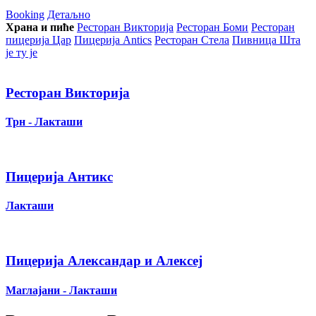
Booking
Детаљно
Храна и пиће
Ресторан Викторија
Ресторан Боми
Ресторан
пицерија Цар
Пицерија Аntics
Ресторан Стела
Пивница Шта
је ту је
Ресторан Викторија
Трн - Лакташи
Пицерија Антикс
Лакташи
Пицерија Александар и Алексеј
Маглајани - Лакташи