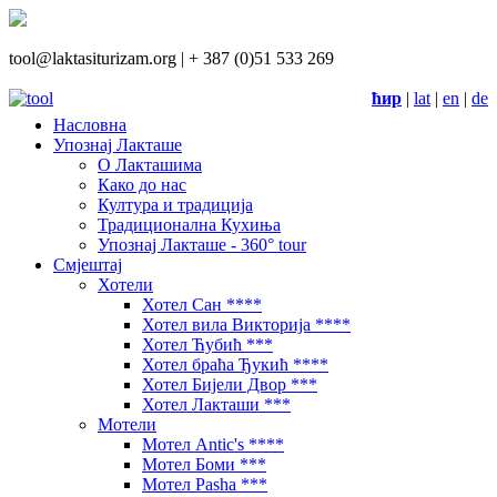
tool@laktasiturizam.org |
+ 387 (0)51 533 269
ћир
|
lat
|
en
|
de
Насловна
Упознај Лакташе
О Лакташима
Како до нас
Култура и традиција
Традиционална Кухиња
Упознај Лакташе - 360° tour
Смјештај
Хотели
Хотел Сан ****
Хотел вила Викторија ****
Хотел Ћубић ***
Хотел браћа Ђукић ****
Хотел Бијели Двор ***
Хотел Лакташи ***
Мотели
Мотел Antic's ****
Мотел Боми ***
Мотел Pasha ***