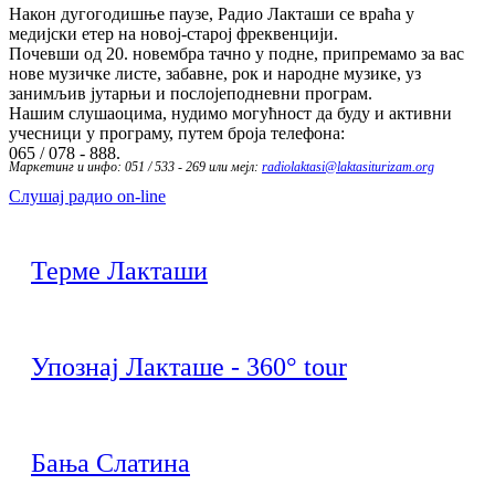
Након дугогодишње паузе, Радио Лакташи се враћа у
медијски етер на новој-старој фреквенцији.
Почевши од 20. новембра тачно у подне, припремамо за вас
нове музичке листе, забавне, рок и народне музике, уз
занимљив јутарњи и послојеподневни програм.
Нашим слушаоцима, нудимо могућност да буду и активни
учесници у програму, путем броја телефона:
065 / 078 - 888.
Маркетинг и инфо: 051 / 533 - 269 или мејл:
radiolaktasi@laktasiturizam.org
Слушај радио on-line
Терме Лакташи
Упознај Лакташе - 360° tour
Бања Слатина