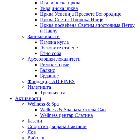
Италијанска црква
Украјинска црква
Црква Успенија Пресвете Богородице
Црква Светог Пророка Илије
Црква посвећена Светим апостолима Петру
и Павлу
Занимљивости
Камена кугла
Љековите стијене
Етно соба
Археолошки локалитети
Римске терме
Балкис
Брдашце
Фондација AD FINES
Излетишта
Трешњев гај
Активности
Wellness & Spa
Wellness & Spa оаза хотела Сан
Wellness центар Слатина
Базени
Спортска дворана Лакташи
Лов
Риболов