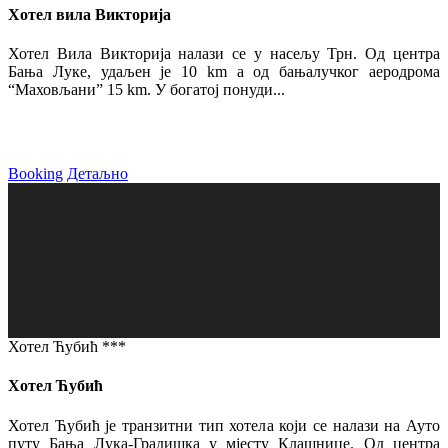
Хотел вила Викторија
Хотел Вила Викторија налази се у насељу Трн. Од центра
Бања Луке, удаљен је 10 km а од бањалучког аеродрома
“Маховљани” 15 km. У богатој понуди...
Booking
Детаљно
Хотел Ћубић ***
Хотел Ћубић
Хотел Ћубић је транзитни тип хотела који се налази на Ауто
путу Бања Лука-Градишка у мјесту Клашнице. Од центра