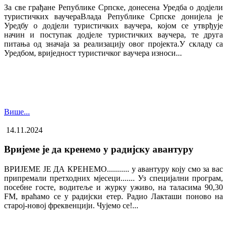
За све грађане Републике Српске, донесена Уредба о додјели
туристичких ваучера​Влада Републике Српске донијела је
Уредбу о додјели туристичких ваучера, којом се утврђује
начин и поступак додјеле туристичких ваучера, те друга
питања од значаја за реализацију овог пројекта.У складу са
Уредбом, вриједност туристичког ваучера износи...
Више...
14.11.2024
Вријеме је да кренемо у радијску авантуру
ВРИЈЕМЕ ЈЕ ДА КРЕНЕМО........... у авантуру коју смо за вас
припремали претходних мјесеци....... Уз специјални програм,
посебне госте, водитеље и журку уживо, на таласима 90,30
FM, враћамо се у радијски етер. Радио Лакташи поново на
старој-новој фреквенцији. Чујемо се!...