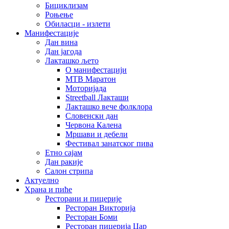
Бициклизам
Роњење
Обиласци - излети
Манифестације
Дан вина
Дан јагода
Лакташко љето
О манифестацији
MTB Маратон
Моторијада
Streetball Лакташи
Лакташко вече фолклора
Словенски дан
Червона Калена
Мршави и дебели
Фестивал занатског пива
Етно сајам
Дан ракије
Салон стрипа
Актуелно
Храна и пиће
Ресторани и пицерије
Ресторан Викторија
Ресторан Боми
Ресторан пицерија Цар