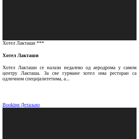
Хотел Лакташи ***
Хотел Лакташи
Хотел Лакташи се налази недалеко од аеродрома у самом
центру Лакташа. За све гурмане хотел има ресторан са
одличним специјалитетима, а...
Booking
Детаљно