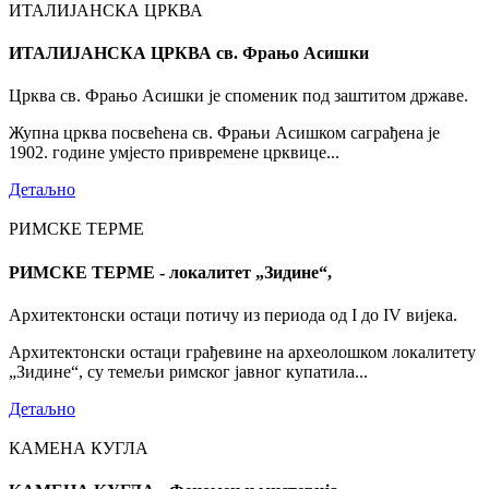
ИТАЛИЈАНСКА ЦРКВА
ИТАЛИЈАНСКА ЦРКВА св. Фрањо Асишки
Црква св. Фрањо Асишки је споменик под заштитом државе.
Жупна црква посвећена св. Фрањи Асишком саграђена је
1902. године умјесто привремене црквице...
Детаљно
РИМСКЕ ТЕРМЕ
РИМСКЕ ТЕРМЕ - локалитет „Зидине“,
Архитектонски остаци потичу из периода од I до IV вијека.
Архитектонски остаци грађевине на археолошком локалитету
„Зидине“, су темељи римског јавног купатила...
Детаљно
КАМЕНА КУГЛА