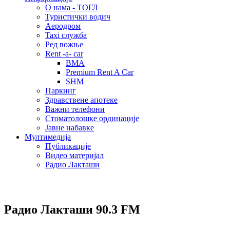
О нама - ТОГЛ
Туристички водич
Аеродром
Taxi служба
Ред вожње
Rent -a- car
BMA
Premium Rent A Car
SHM
Паркинг
Здравствене апотеке
Важни телефони
Стоматолошке ординације
Јавне набавке
Мултимедија
Публикације
Видео материјал
Радио Лакташи
Радио Лакташи
90.3 FM