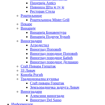
Пицерија Аntics
Пивница Шта је ту је
Ресторан Стела
Роштиљнице
Роштиљница Mister Grill
Пекаре
Винарије
Винарија Бонавентура
Винарија Подрум Ђукић
Виноградари
Агродестил
Виноград Поповић
Виноград породице Поповић
Виноград породице Бабић
Виноград породице Делшашо
Craft Пивара Гопштак
ЗЗ Ливач
Коноба Рогић
Традиционална кухиња
Craft пивара Горштак
Земљорадничка задруга Ливач
Виноградари
Алексини виногради
Виноград Del Sasso
Информације