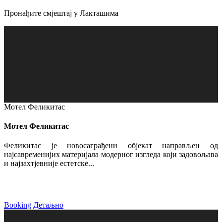
Пронађите смјештај у Лакташима
Мотел Феликитас
Мотел Феликитас
Феликитас је новосаграђени објекат направљен од
најсавременијих материјала модерног изгледа који задовољава
и најзахтјевније естетске...
Booking
Детаљно