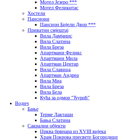
Мотел Језеро ***
Мотел Феликитас
Хостели
Пансиони
Пансион Бијели Двор ***
Приватни смјештај
Вила Дамјанис
Вила Слатина
Вила Бреза
Апартмани Феликс
Апартмани Мила
Апартман Центар
Вила Славица
Апартман Андреа
Вила Миа
Вила Бреза
Вила Бела
Кућа за одмор "Ђурић"
Водич
Бање
Терме Лакташи
Бања Слатина
Сакрални објекти
Црква брвнара из XVIII вијека
Храм Покрова пресвете Богородице