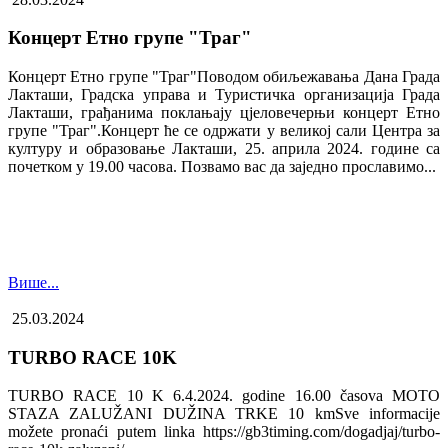
Концерт Етно групе "Траг"
Концерт Етно групе "Траг"Поводом обиљежавања Дана Града
Лакташи, Градска управа и Туристичка организација Града
Лакташи, грађанима поклањају цјеловечерњи концерт Етно
групе "Траг".Концерт ће се одржати у великој сали Центра за
културу и образовање Лакташи, 25. априла 2024. године са
почетком у 19.00 часова. Позвамо вас да заједно прославимо...
Више...
25.03.2024
TURBO RACE 10K
TURBO RACE 10 K 6.4.2024. godine 16.00 časova MOTO
STAZA ZALUŽANI DUŽINA TRKE 10 kmSve informacije
možete pronaći putem linka https://gb3timing.com/dogadjaj/turbo-