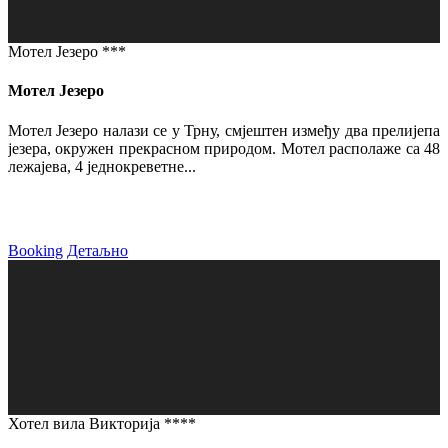
Мотел Језеро ***
Мотел Језеро
Мотел Језеро налази се у Трну, смјештен између два прелијепа
језера, окружен прекрасном природом. Мотел располаже са 48
лежајева, 4 једнокреветне...
Booking
Детаљно
Хотел вила Викторија ****