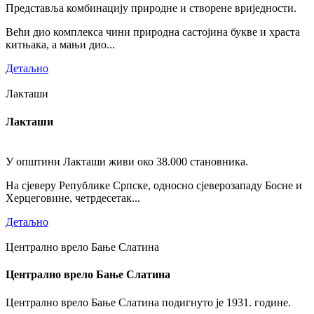
Представља комбинацију природне и створене вриједности.
Већи дио комплекса чини природна састојина букве и храста
китњака, а мањи дио...
Детаљно
Лакташи
Лакташи
У општини Лакташи живи око 38.000 становника.
На сјеверу Републике Српске, односно сјеверозападу Босне и
Херцеговине, четрдесетак...
Детаљно
Централно врело Бање Слатина
Централно врело Бање Слатина
Централно врело Бање Слатина подигнуто је 1931. године.