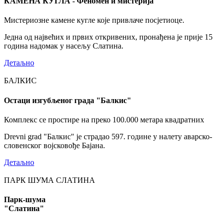
КАМЕНА КУГЛА - Феномен и мистерија
Мистериозне камене кугле које привлаче посјетиоце.
Једна од највећих и првих откривених, пронађена је прије 15
година надомак у насељу Слатина.
Детаљно
БАЛКИС
Остаци изгубљеног града "Балкис"
Комплекс се простире на преко 100.000 метара квадратних
Drevni grad "Балкис" је страдао 597. године у налету аварско-
словенског војсковође Бајана.
Детаљно
ПАРК ШУМА СЛАТИНА
Парк-шума
"Слатина"