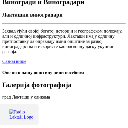
Виногради и Виноградари
Лакташки виноградари
Захваљујући својој богатој историји и географском положају,
али и одличној инфраструктури, Лакташи имају одличну
претпоставку да оправдају имиџ општине за развој
виноградарства и искористе као одскочну даску укупног
развоја.
Сазнај више
Оно што нашу општину чини посебном
Галерија фотографија
град Лакташи у сликама
Терме Лакташи