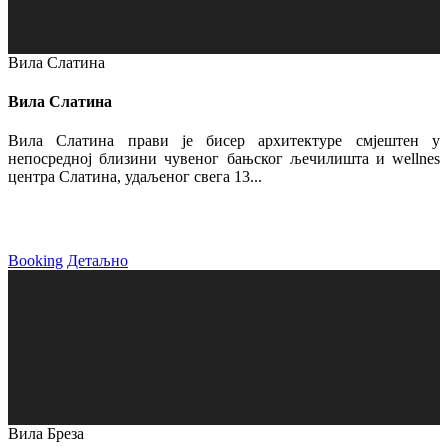
Вила Слатина
Вила Слатина
Вила Слатина прави је бисер архитектуре смјештен у
непосредној близини чувеног бањског љечилишта и wellnes
центра Слатина, удаљеног свега 13...
Booking
Детаљно
Вила Бреза