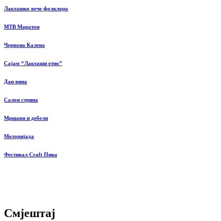
Лакташко вече фолклора
MTB Маратон
Червона Калена
Сајам “Лакташи етно”
Дан вина
Салон стрипа
Мршави и дебели
Моторијада
Фестивал Craft Пива
Смјештај