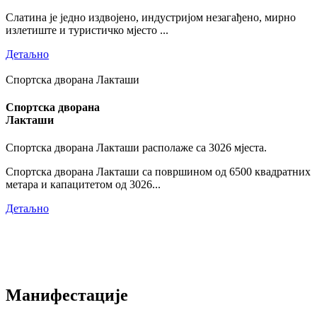
Слатина је једно издвојено, индустријом незагађено, мирно
излетиште и туристичко мјесто ...
Детаљно
Спортска дворана Лакташи
Спортска дворана
Лакташи
Спортска дворана Лакташи располаже са 3026 мјеста.
Спортска дворана Лакташи са површином од 6500 квадратних
метара и капацитетом од 3026...
Детаљно
Манифестације