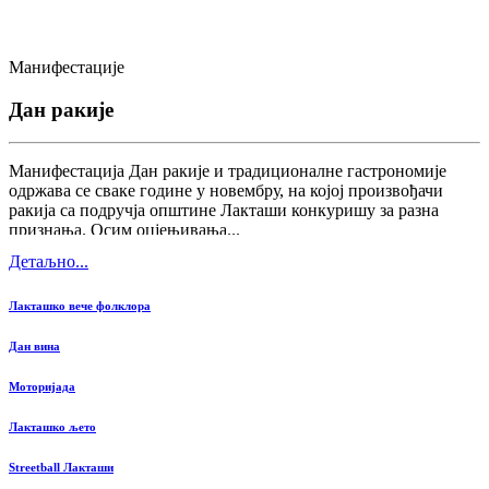
Манифестације
Дан ракије
Манифестација Дан ракије и традиционалне гастрономије
одржава се сваке године у новембру, на којој произвођачи
ракија са подручја општине Лакташи конкуришу за разна
признања. Осим оцјењивања...
Детаљно...
Лакташко вече фолклора
Дан вина
Моторијада
Лакташко љето
Streetball Лакташи