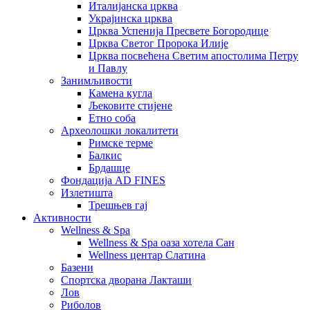
Италијанска црква
Украјинска црква
Црква Успенија Пресвете Богородице
Црква Светог Пророка Илије
Црква посвећена Светим апостолима Петру
и Павлу
Занимљивости
Камена кугла
Љековите стијене
Етно соба
Археолошки локалитети
Римске терме
Балкис
Брдашце
Фондација AD FINES
Излетишта
Трешњев гај
Активности
Wellness & Spa
Wellness & Spa оаза хотела Сан
Wellness центар Слатина
Базени
Спортска дворана Лакташи
Лов
Риболов