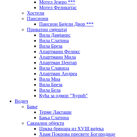
Мотел Језеро ***
Мотел Феликитас
Хостели
Пансиони
Пансион Бијели Двор ***
Приватни смјештај
Вила Дамјанис
Вила Слатина
Вила Бреза
Апартмани Феликс
Апартмани Мила
Апартман Центар
Вила Славица
Апартман Андреа
Вила Миа
Вила Бреза
Вила Бела
Кућа за одмор "Ђурић"
Водич
Бање
Терме Лакташи
Бања Слатина
Сакрални објекти
Црква брвнара из XVIII вијека
Храм Покрова пресвете Богородице