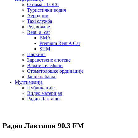
О нама - ТОГЛ
Туристички водич
Аеродром
Taxi служба
Ред вожње
Rent -a- car
BMA
Premium Rent A Car
SHM
Паркинг
Здравствене апотеке
Важни телефони
Стоматолошке ординације
Јавне набавке
Мултимедија
Публикације
Видео материјал
Радио Лакташи
Радио Лакташи
90.3 FM