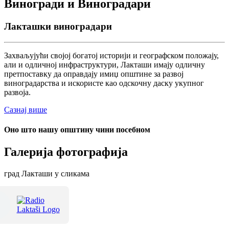
Виногради и Виноградари
Лакташки виноградари
Захваљујући својој богатој историји и географском положају,
али и одличној инфраструктури, Лакташи имају одличну
претпоставку да оправдају имиџ општине за развој
виноградарства и искористе као одскочну даску укупног
развоја.
Сазнај више
Оно што нашу општину чини посебном
Галерија фотографија
град Лакташи у сликама
Терме Лакташи