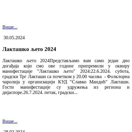
Више...
30.05.2024
Лакташко љето 2024
Лакташко љето 2024Представљамо вам само један дио
догађаја који смо ове године припремили у оквиру
манифестације "Лакташко љето" 2024:22.6.2024. субота,
градски Трг Лакташи са почетком у 20.00 часова - Фолклорна
чаролија у организацији КУД "Славко Мандић" Лакташи.
Гости манифестације су удружења из региона и
дијаспоре.26.7.2024. петак, градски...
Више...
28.03.2024