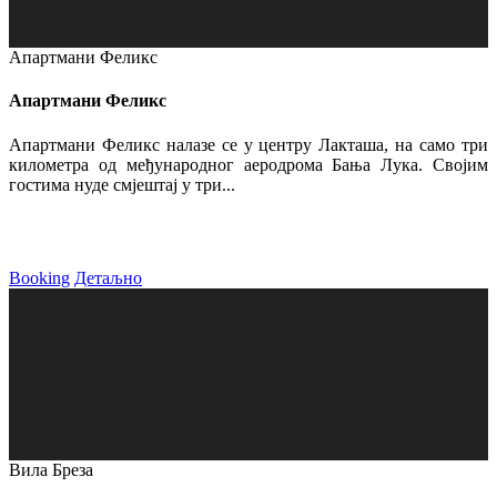
Апартмани Феликс
Апартмани Феликс
Апартмани Феликс налазе се у центру Лакташа, на само три
километра од међународног аеродрома Бања Лука. Својим
гостима нуде смјештај у три...
Booking
Детаљно
Вила Бреза