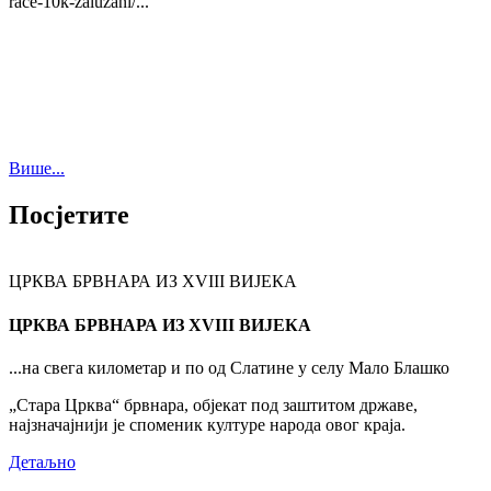
race-10k-zaluzani/...
Више...
Посјетите
ЦРКВА БРВНАРА ИЗ XVIII ВИЈЕКА
ЦРКВА БРВНАРА ИЗ XVIII ВИЈЕКА
...на свега километар и по од Слатине у селу Мало Блашко
„Стара Црква“ брвнара, објекат под заштитом државе,
најзначајнији је споменик културе народа овог краја.
Детаљно