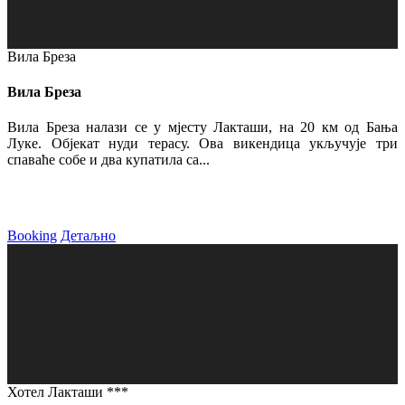
Вила Бреза
Вила Бреза
Вила Бреза налази се у мјесту Лакташи, на 20 км од Бања
Луке. Објекат нуди терасу. Ова викендица укључује три
спаваће собе и два купатила са...
Booking
Детаљно
Хотел Лакташи ***