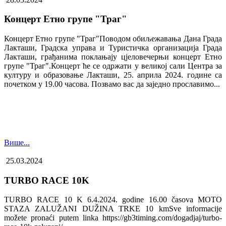
Концерт Етно групе "Траг"
Концерт Етно групе "Траг"Поводом обиљежавања Дана Града
Лакташи, Градска управа и Туристичка организација Града
Лакташи, грађанима поклањају цјеловечерњи концерт Етно
групе "Траг".Концерт ће се одржати у великој сали Центра за
културу и образовање Лакташи, 25. априла 2024. године са
почетком у 19.00 часова. Позвамо вас да заједно прославимо...
Више...
25.03.2024
TURBO RACE 10K
TURBO RACE 10 K 6.4.2024. godine 16.00 časova MOTO
STAZA ZALUŽANI DUŽINA TRKE 10 kmSve informacije
možete pronaći putem linka https://gb3timing.com/dogadjaj/turbo-