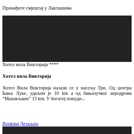
Пронађите смјештај у Лакташима
Хотел вила Викторија ****
Хотел вила Викторија
Хотел Вила Викторија налази се у насељу Трн. Од центра
Бања Луке, удаљен је 10 km а од бањалучког аеродрома
“Маховљани” 15 km. У богатој понуди...
Booking
Детаљно