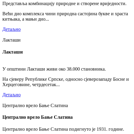
Представља комбинацију природне и створене вриједности.
Већи дио комплекса чини природна састојина букве и храста
китњака, а мањи дио...
Детаљно
Лакташи
Лакташи
У општини Лакташи живи око 38.000 становника.
На сјеверу Републике Српске, односно сјеверозападу Босне и
Херцеговине, четрдесетак...
Детаљно
Централно врело Бање Слатина
Централно врело Бање Слатина
Централно врело Бање Слатина подигнуто је 1931. године.