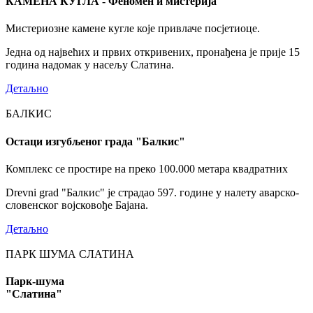
КАМЕНА КУГЛА - Феномен и мистерија
Мистериозне камене кугле које привлаче посјетиоце.
Једна од највећих и првих откривених, пронађена је прије 15
година надомак у насељу Слатина.
Детаљно
БАЛКИС
Остаци изгубљеног града "Балкис"
Комплекс се простире на преко 100.000 метара квадратних
Drevni grad "Балкис" је страдао 597. године у налету аварско-
словенског војсковође Бајана.
Детаљно
ПАРК ШУМА СЛАТИНА
Парк-шума
"Слатина"