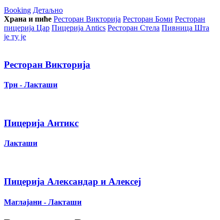
Booking
Детаљно
Храна и пиће
Ресторан Викторија
Ресторан Боми
Ресторан
пицерија Цар
Пицерија Аntics
Ресторан Стела
Пивница Шта
је ту је
Ресторан Викторија
Трн - Лакташи
Пицерија Антикс
Лакташи
Пицерија Александар и Алексеј
Маглајани - Лакташи