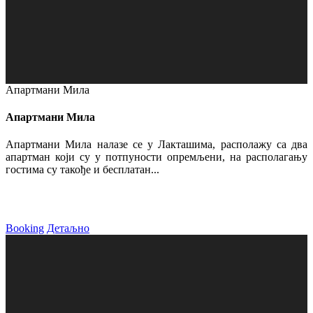
Апартмани Мила
Апартмани Мила
Апартмани Мила налазе се у Лакташима, располажу са два
апартман који су у потпуности опремљени, на располагању
гостима су такође и бесплатан...
Booking
Детаљно