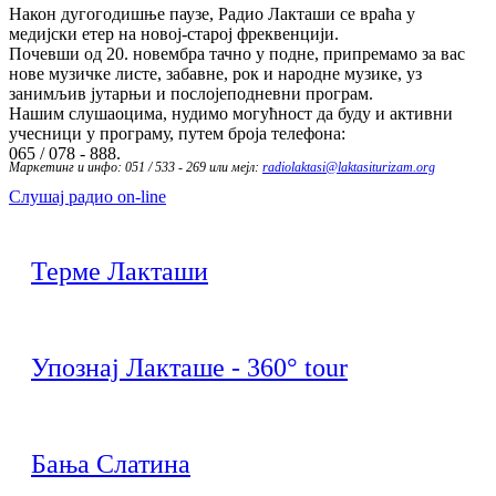
Након дугогодишње паузе, Радио Лакташи се враћа у
медијски етер на новој-старој фреквенцији.
Почевши од 20. новембра тачно у подне, припремамо за вас
нове музичке листе, забавне, рок и народне музике, уз
занимљив јутарњи и послојеподневни програм.
Нашим слушаоцима, нудимо могућност да буду и активни
учесници у програму, путем броја телефона:
065 / 078 - 888.
Маркетинг и инфо: 051 / 533 - 269 или мејл:
radiolaktasi@laktasiturizam.org
Слушај радио on-line
Терме Лакташи
Упознај Лакташе - 360° tour
Бања Слатина