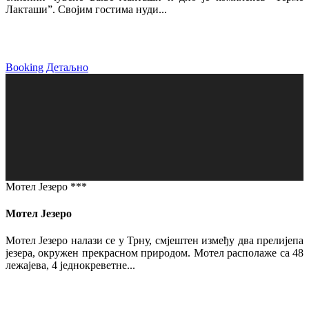
Лакташи”. Својим гостима нуди...
Booking
Детаљно
Мотел Језеро ***
Мотел Језеро
Мотел Језеро налази се у Трну, смјештен између два прелијепа
језера, окружен прекрасном природом. Мотел располаже са 48
лежајева, 4 једнокреветне...