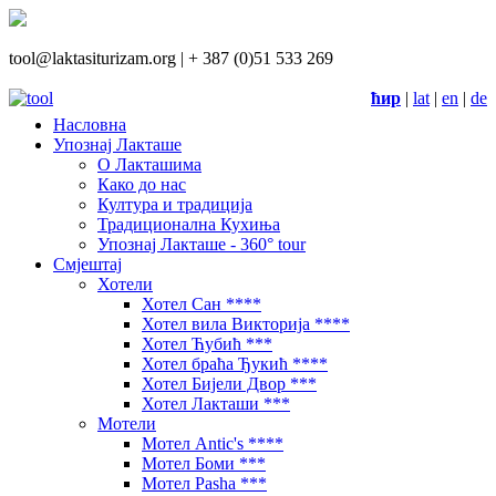
tool@laktasiturizam.org |
+ 387 (0)51 533 269
ћир
|
lat
|
en
|
de
Насловна
Упознај Лакташе
О Лакташима
Како до нас
Култура и традиција
Традиционална Кухиња
Упознај Лакташе - 360° tour
Смјештај
Хотели
Хотел Сан ****
Хотел вила Викторија ****
Хотел Ћубић ***
Хотел браћа Ђукић ****
Хотел Бијели Двор ***
Хотел Лакташи ***
Мотели
Мотел Antic's ****
Мотел Боми ***
Мотел Pasha ***