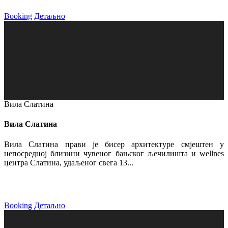
Booking
Детаљно
Вила Слатина
Вила Слатина
Вила Слатина прави је бисер архитектуре смјештен у
непосредној близини чувеног бањског љечилишта и wellnes
центра Слатина, удаљеног свега 13...
Booking
Детаљно