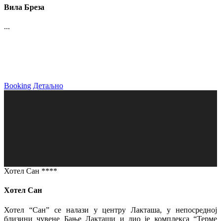
Вила Бреза
...
Booking
Детаљно
Хотел Сан ****
Хотел Сан
Хотел “Сан” се налази у центру Лакташа, у непосредној
близини чувене Бање Лакташи и дио је комплекса “Терме