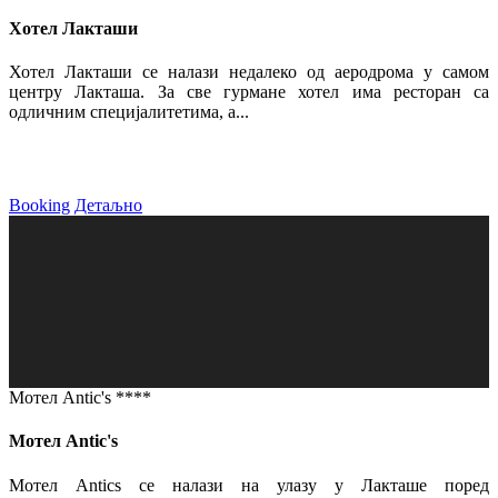
Хотел Лакташи
Хотел Лакташи се налази недалеко од аеродрома у самом
центру Лакташа. За све гурмане хотел има ресторан са
одличним специјалитетима, а...
Booking
Детаљно
Мотел Antic's ****
Мотел Antic's
Мотел Antics се налази на улазу у Лакташе поред