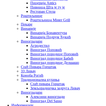
Пицерија Аntics
Пивница Шта је ту је
Ресторан Стела
Роштиљнице
Роштиљница Mister Grill
Пекаре
Винарије
Винарија Бонавентура
Винарија Подрум Ђукић
Виноградари
Агродестил
Виноград Поповић
Виноград породице Поповић
Виноград породице Бабић
Виноград породице Делшашо
Craft Пивара Гопштак
ЗЗ Ливач
Коноба Рогић
Традиционална кухиња
Craft пивара Горштак
Земљорадничка задруга Ливач
Виноградари
Алексини виногради
Виноград Del Sasso
Информације