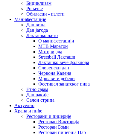
Бициклизам
Роњење
Обиласци - излети
Манифестације
Дан вина
Дан јагода
Лакташко љето
О манифестацији
MTB Маратон
Моторијада
Streetball Лакташи
Лакташко вече фолклора
Словенски дан
Червона Калена
Мршави и дебели
Фестивал занатског пива
Етно сајам
Дан ракије
Салон стрипа
Актуелно
Храна и пиће
Ресторани и пицерије
Ресторан Викторија
Ресторан Боми
Ресторан пицерија Цар