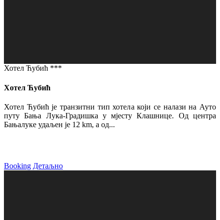
Хотел Ћубић ***
Хотел Ћубић
Хотел Ћубић је транзитни тип хотела који се налази на Ауто
путу Бања Лука-Градишка у мјесту Клашнице. Од центра
Бањалуке удаљен је 12 km, а од...
Booking
Детаљно