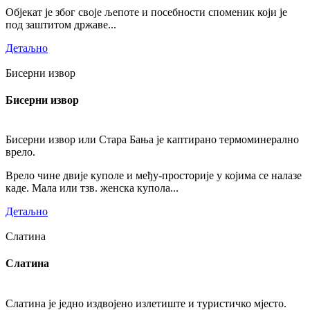
Објекат је због своје љепоте и посебности споменик који је
под заштитом државе...
Детаљно
Бисерни извор
Бисерни извор
Бисерни извор или Стара Бања је каптирано термоминерално
врело.
Врело чине двије куполе и међу-просторије у којима се налазе
каде. Мала или тзв. женска купола...
Детаљно
Слатина
Слатина
Слатина је једно издвојено излетиште и туристичко мјесто.