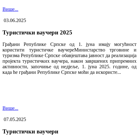
Више...
03.06.2025
Туристички ваучери 2025
Грађани Републике Српске од 1. јуна имају могућност
користити туристичке ваучере​Министарство трговине и
туризма Републике Српске обавјештава јавност да реализација
пројекта туристичких ваучера, након завршених припремних
активности, започиње од недјеље, 1. јуна 2025. године, од
када ће грађани Републике Српске моћи да искористе...
Више...
07.05.2025
Туристички ваучери