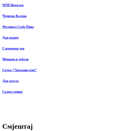
MTB Маратон
Червона Калена
Фестивал Craft Пива
Дан ракије
Словенски дан
Мршави и дебели
Сајам “Лакташи етно”
Дан јагода
Салон стрипа
Смјештај