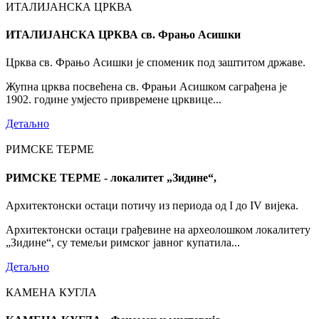
ИТАЛИЈАНСКА ЦРКВА
ИТАЛИЈАНСКА ЦРКВА св. Фрањо Асишки
Црква св. Фрањо Асишки је споменик под заштитом државе.
Жупна црква посвећена св. Фрањи Асишком саграђена је
1902. године умјесто привремене црквице...
Детаљно
РИМСКЕ ТЕРМЕ
РИМСКЕ ТЕРМЕ - локалитет „Зидине“,
Архитектонски остаци потичу из периода од I до IV вијека.
Архитектонски остаци грађевине на археолошком локалитету
„Зидине“, су темељи римског јавног купатила...
Детаљно
КАМЕНА КУГЛА