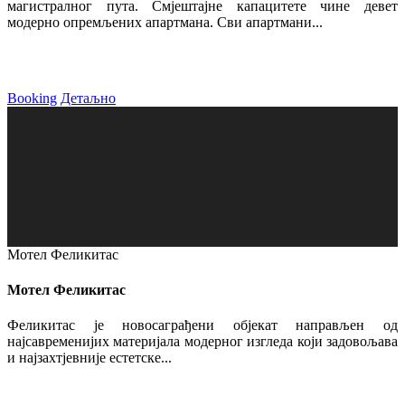
магистралног пута. Смјештајне капацитете чине девет
модерно опремљених апартмана. Сви апартмани...
Booking
Детаљно
Мотел Феликитас
Мотел Феликитас
Феликитас је новосаграђени објекат направљен од
најсавременијих материјала модерног изгледа који задовољава
и најзахтјевније естетске...