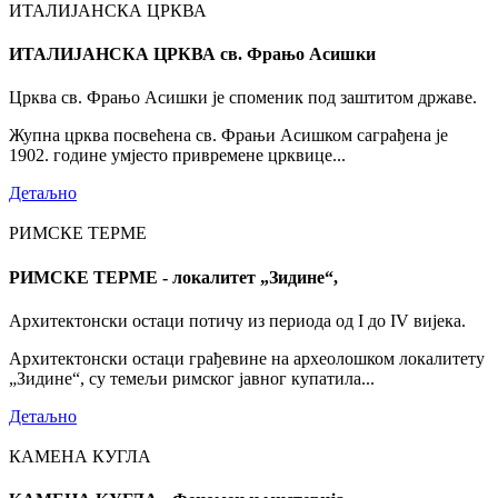
ИТАЛИЈАНСКА ЦРКВА
ИТАЛИЈАНСКА ЦРКВА св. Фрањо Асишки
Црква св. Фрањо Асишки је споменик под заштитом државе.
Жупна црква посвећена св. Фрањи Асишком саграђена је
1902. године умјесто привремене црквице...
Детаљно
РИМСКЕ ТЕРМЕ
РИМСКЕ ТЕРМЕ - локалитет „Зидине“,
Архитектонски остаци потичу из периода од I до IV вијека.
Архитектонски остаци грађевине на археолошком локалитету
„Зидине“, су темељи римског јавног купатила...
Детаљно
КАМЕНА КУГЛА