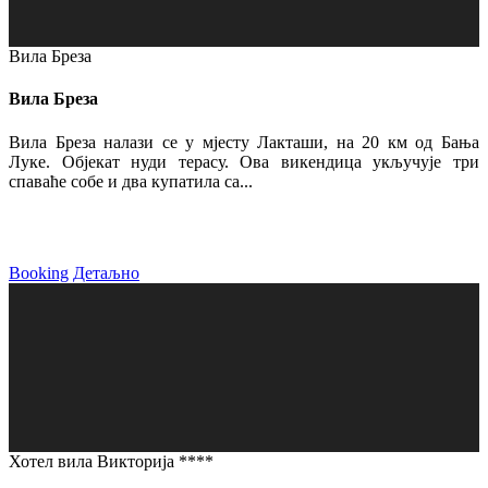
Вила Бреза
Вила Бреза
Вила Бреза налази се у мјесту Лакташи, на 20 км од Бања
Луке. Објекат нуди терасу. Ова викендица укључује три
спаваће собе и два купатила са...
Booking
Детаљно
Хотел вила Викторија ****