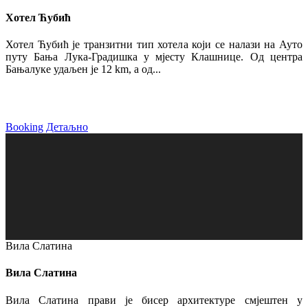
Хотел Ћубић
Хотел Ћубић је транзитни тип хотела који се налази на Ауто
путу Бања Лука-Градишка у мјесту Клашнице. Од центра
Бањалуке удаљен је 12 km, а од...
Booking
Детаљно
Вила Слатина
Вила Слатина
Вила Слатина прави је бисер архитектуре смјештен у