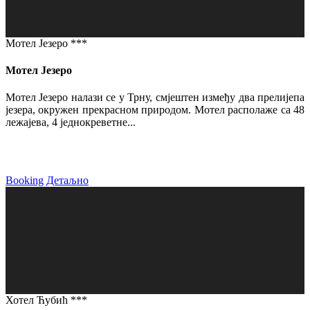
Мотел Језеро ***
Мотел Језеро
Мотел Језеро налази се у Трну, смјештен између два прелијепа
језера, окружен прекрасном природом. Мотел располаже са 48
лежајева, 4 једнокреветне...
Booking
Детаљно
Хотел Ћубић ***