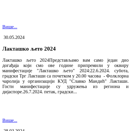
Више...
30.05.2024
Лакташко љето 2024
Лакташко љето 2024Представљамо вам само један дио
догађаја који смо ове године припремили у оквиру
манифестације "Лакташко љето" 2024:22.6.2024. субота,
градски Трг Лакташи са почетком у 20.00 часова - Фолклорна
чаролија у организацији КУД "Славко Мандић" Лакташи.
Гости манифестације су удружења из региона и
дијаспоре.26.7.2024. петак, градски...
Више...
28.03.2024