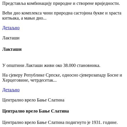
Представља комбинацију природне и створене вриједности.
Већи дио комплекса чини природна састојина букве и храста
китњака, а мањи дио...
Детаљно
Лакташи
Лакташи
У општини Лакташи живи око 38.000 становника.
На сјеверу Републике Српске, односно сјеверозападу Босне и
Херцеговине, четрдесетак...
Детаљно
Централно врело Бање Слатина
Централно врело Бање Слатина
Централно врело Бање Слатина подигнуто је 1931. године.