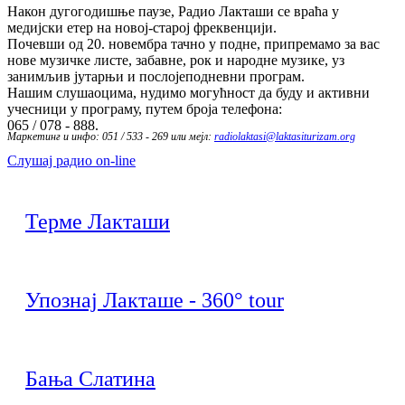
Након дугогодишње паузе, Радио Лакташи се враћа у
медијски етер на новој-старој фреквенцији.
Почевши од 20. новембра тачно у подне, припремамо за вас
нове музичке листе, забавне, рок и народне музике, уз
занимљив јутарњи и послојеподневни програм.
Нашим слушаоцима, нудимо могућност да буду и активни
учесници у програму, путем броја телефона:
065 / 078 - 888.
Маркетинг и инфо: 051 / 533 - 269 или мејл:
radiolaktasi@laktasiturizam.org
Слушај радио on-line
Терме Лакташи
Упознај Лакташе - 360° tour
Бања Слатина