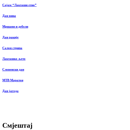
Сајам “Лакташи етно”
Дан вина
Мршави и дебели
Дан ракије
Салон стрипа
Лакташко љето
Словенски дан
MTB Маратон
Дан јагода
Смјештај