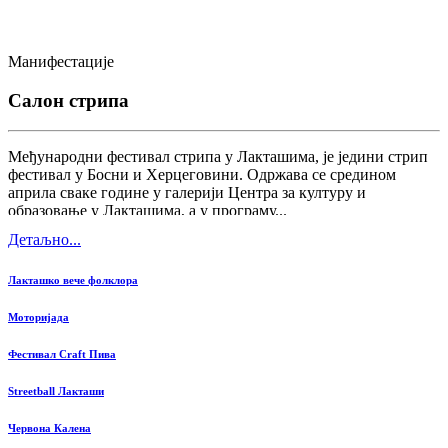
Манифестације
Салон стрипа
Међународни фестивал стрипа у Лакташима, је једини стрип
фестивал у Босни и Херцеговини. Одржава се средином
априла сваке године у галерији Центра за културу и
образовање у Лакташима, а у програму...
Детаљно...
Лакташко вече фолклора
Моторијада
Фестивал Craft Пива
Streetball Лакташи
Червона Калена