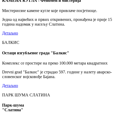
КАМЕНА КУГЛА - Феномен и мистерија
Мистериозне камене кугле које привлаче посјетиоце.
Једна од највећих и првих откривених, пронађена је прије 15
година надомак у насељу Слатина.
Детаљно
БАЛКИС
Остаци изгубљеног града "Балкис"
Комплекс се простире на преко 100.000 метара квадратних
Drevni grad "Балкис" је страдао 597. године у налету аварско-
словенског војсковође Бајана.
Детаљно
ПАРК ШУМА СЛАТИНА
Парк-шума
"Слатина"