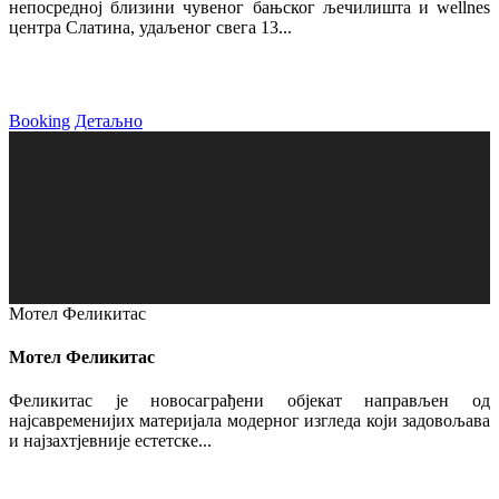
непосредној близини чувеног бањског љечилишта и wellnes
центра Слатина, удаљеног свега 13...
Booking
Детаљно
Мотел Феликитас
Мотел Феликитас
Феликитас је новосаграђени објекат направљен од
најсавременијих материјала модерног изгледа који задовољава
и најзахтјевније естетске...