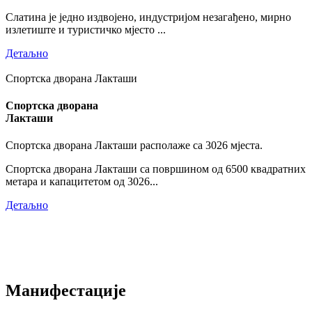
Слатина је једно издвојено, индустријом незагађено, мирно
излетиште и туристичко мјесто ...
Детаљно
Спортска дворана Лакташи
Спортска дворана
Лакташи
Спортска дворана Лакташи располаже са 3026 мјеста.
Спортска дворана Лакташи са површином од 6500 квадратних
метара и капацитетом од 3026...
Детаљно
Манифестације