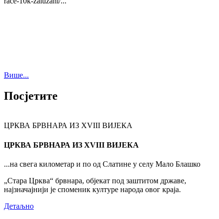
race-10k-zaluzani/...
Више...
Посјетите
ЦРКВА БРВНАРА ИЗ XVIII ВИЈЕКА
ЦРКВА БРВНАРА ИЗ XVIII ВИЈЕКА
...на свега километар и по од Слатине у селу Мало Блашко
„Стара Црква“ брвнара, објекат под заштитом државе,
најзначајнији је споменик културе народа овог краја.
Детаљно