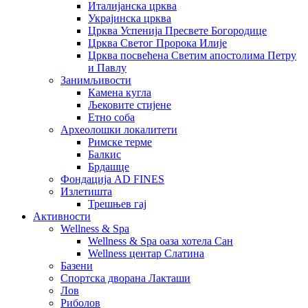
Италијанска црква
Украјинска црква
Црква Успенија Пресвете Богородице
Црква Светог Пророка Илије
Црква посвећена Светим апостолима Петру
и Павлу
Занимљивости
Камена кугла
Љековите стијене
Етно соба
Археолошки локалитети
Римске терме
Балкис
Брдашце
Фондација AD FINES
Излетишта
Трешњев гај
Активности
Wellness & Spa
Wellness & Spa оаза хотела Сан
Wellness центар Слатина
Базени
Спортска дворана Лакташи
Лов
Риболов