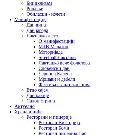
Бициклизам
Роњење
Обиласци - излети
Манифестације
Дан вина
Дан јагода
Лакташко љето
О манифестацији
MTB Маратон
Моторијада
Streetball Лакташи
Лакташко вече фолклора
Словенски дан
Червона Калена
Мршави и дебели
Фестивал занатског пива
Етно сајам
Дан ракије
Салон стрипа
Актуелно
Храна и пиће
Ресторани и пицерије
Ресторан Викторија
Ресторан Боми
Ресторан пицерија Цар