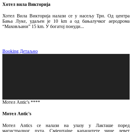
Хотел вила Викторија
Хотел Вила Викторија налази се у насељу Трн. Од центра
Бања Луке, удаљен је 10 km а од бањалучког аеродрома
“Маховљани” 15 km. У богатој понуди...
Booking
Детаљно
Мотел Antic's ****
Мотел Antic's
Мотел Antics се налази на улазу у Лакташе поред
магистралног пута. Смјештајне капацитете чине девет