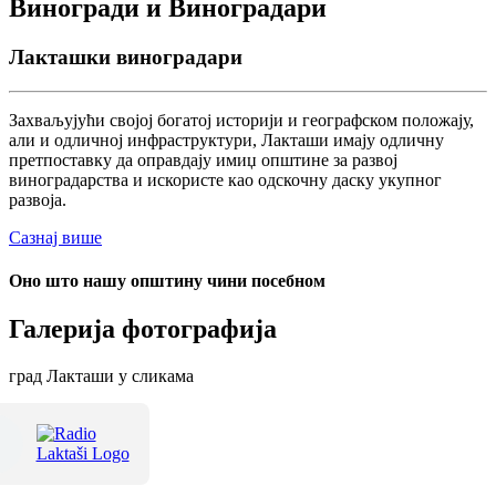
Виногради и Виноградари
Лакташки виноградари
Захваљујући својој богатој историји и географском положају,
али и одличној инфраструктури, Лакташи имају одличну
претпоставку да оправдају имиџ општине за развој
виноградарства и искористе као одскочну даску укупног
развоја.
Сазнај више
Оно што нашу општину чини посебном
Галерија фотографија
град Лакташи у сликама
Терме Лакташи