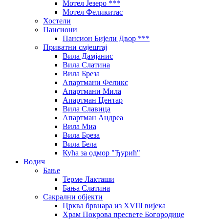
Мотел Језеро ***
Мотел Феликитас
Хостели
Пансиони
Пансион Бијели Двор ***
Приватни смјештај
Вила Дамјанис
Вила Слатина
Вила Бреза
Апартмани Феликс
Апартмани Мила
Апартман Центар
Вила Славица
Апартман Андреа
Вила Миа
Вила Бреза
Вила Бела
Кућа за одмор "Ђурић"
Водич
Бање
Терме Лакташи
Бања Слатина
Сакрални објекти
Црква брвнара из XVIII вијека
Храм Покрова пресвете Богородице