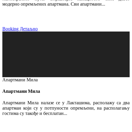
модерно опремљених апартмана. Сви апартмани...
Booking
Детаљно
Апартмани Мила
Апартмани Мила
Апартмани Мила налазе се у Лакташима, располажу са два
апартман који су у потпуности опремљени, на располагању
гостима су такође и бесплатан...