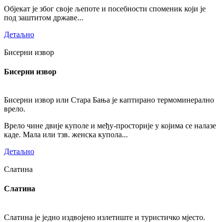
Објекат је због своје љепоте и посебности споменик који је
под заштитом државе...
Детаљно
Бисерни извор
Бисерни извор
Бисерни извор или Стара Бања је каптирано термоминерално
врело.
Врело чине двије куполе и међу-просторије у којима се налазе
каде. Мала или тзв. женска купола...
Детаљно
Слатина
Слатина
Слатина је једно издвојено излетиште и туристичко мјесто.