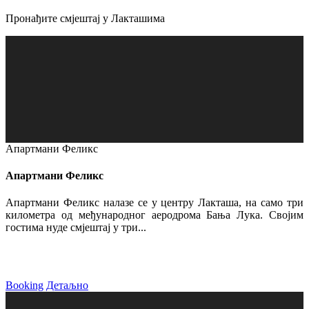
Пронађите смјештај у Лакташима
Апартмани Феликс
Апартмани Феликс
Апартмани Феликс налазе се у центру Лакташа, на само три
километра од међународног аеродрома Бања Лука. Својим
гостима нуде смјештај у три...
Booking
Детаљно