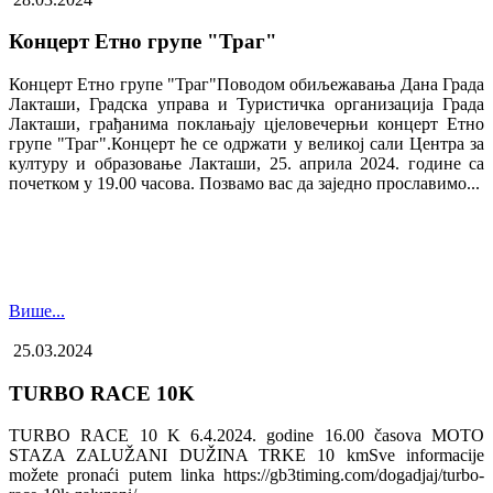
Концерт Етно групе "Траг"
Концерт Етно групе "Траг"Поводом обиљежавања Дана Града
Лакташи, Градска управа и Туристичка организација Града
Лакташи, грађанима поклањају цјеловечерњи концерт Етно
групе "Траг".Концерт ће се одржати у великој сали Центра за
културу и образовање Лакташи, 25. априла 2024. године са
почетком у 19.00 часова. Позвамо вас да заједно прославимо...
Више...
25.03.2024
TURBO RACE 10K
TURBO RACE 10 K 6.4.2024. godine 16.00 časova MOTO
STAZA ZALUŽANI DUŽINA TRKE 10 kmSve informacije
možete pronaći putem linka https://gb3timing.com/dogadjaj/turbo-