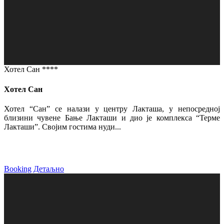
Хотел Сан ****
Хотел Сан
Хотел “Сан” се налази у центру Лакташа, у непосредној
близини чувене Бање Лакташи и дио је комплекса “Терме
Лакташи”. Својим гостима нуди...
Booking
Детаљно