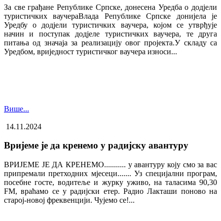
За све грађане Републике Српске, донесена Уредба о додјели
туристичких ваучера​Влада Републике Српске донијела је
Уредбу о додјели туристичких ваучера, којом се утврђује
начин и поступак додјеле туристичких ваучера, те друга
питања од значаја за реализацију овог пројекта.У складу са
Уредбом, вриједност туристичког ваучера износи...
Више...
14.11.2024
Вријеме је да кренемо у радијску авантуру
ВРИЈЕМЕ ЈЕ ДА КРЕНЕМО........... у авантуру коју смо за вас
припремали претходних мјесеци....... Уз специјални програм,
посебне госте, водитеље и журку уживо, на таласима 90,30
FM, враћамо се у радијски етер. Радио Лакташи поново на
старој-новој фреквенцији. Чујемо се!...