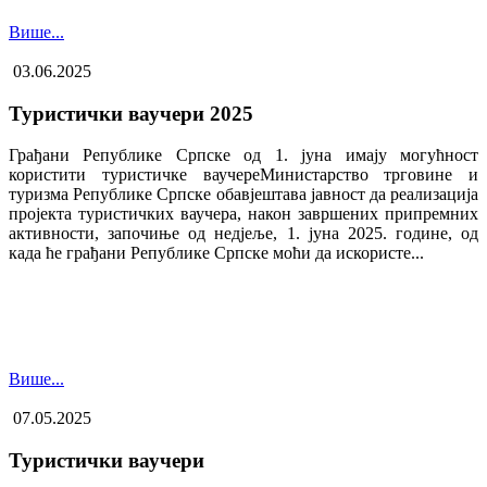
Више...
03.06.2025
Туристички ваучери 2025
Грађани Републике Српске од 1. јуна имају могућност
користити туристичке ваучере​Министарство трговине и
туризма Републике Српске обавјештава јавност да реализација
пројекта туристичких ваучера, након завршених припремних
активности, започиње од недјеље, 1. јуна 2025. године, од
када ће грађани Републике Српске моћи да искористе...
Више...
07.05.2025
Туристички ваучери