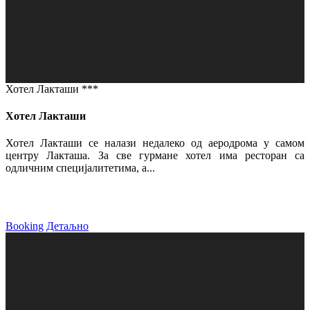
Хотел Лакташи ***
Хотел Лакташи
Хотел Лакташи се налази недалеко од аеродрома у самом
центру Лакташа. За све гурмане хотел има ресторан са
одличним специјалитетима, а...
Booking
Детаљно