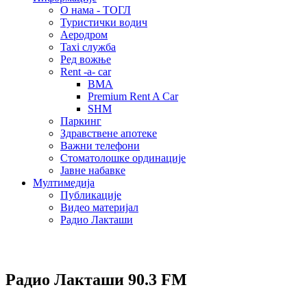
О нама - ТОГЛ
Туристички водич
Аеродром
Taxi служба
Ред вожње
Rent -a- car
BMA
Premium Rent A Car
SHM
Паркинг
Здравствене апотеке
Важни телефони
Стоматолошке ординације
Јавне набавке
Мултимедија
Публикације
Видео материјал
Радио Лакташи
Радио Лакташи
90.3 FM