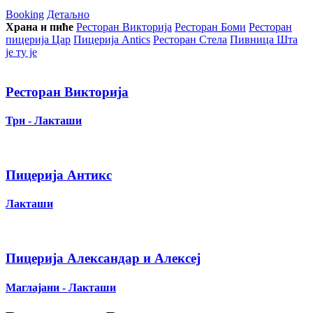
Booking
Детаљно
Храна и пиће
Ресторан Викторија
Ресторан Боми
Ресторан
пицерија Цар
Пицерија Аntics
Ресторан Стела
Пивница Шта
је ту је
Ресторан Викторија
Трн - Лакташи
Пицерија Антикс
Лакташи
Пицерија Александар и Алексеј
Маглајани - Лакташи