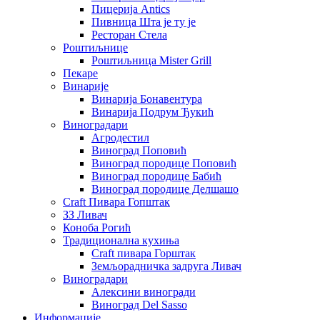
Пицерија Аntics
Пивница Шта је ту је
Ресторан Стела
Роштиљнице
Роштиљница Mister Grill
Пекаре
Винарије
Винарија Бонавентура
Винарија Подрум Ђукић
Виноградари
Агродестил
Виноград Поповић
Виноград породице Поповић
Виноград породице Бабић
Виноград породице Делшашо
Craft Пивара Гопштак
ЗЗ Ливач
Коноба Рогић
Традиционална кухиња
Craft пивара Горштак
Земљорадничка задруга Ливач
Виноградари
Алексини виногради
Виноград Del Sasso
Информације