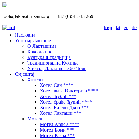
tool@laktasiturizam.org |
+ 387 (0)51 533 269
ћир
|
lat
|
en
|
de
Насловна
Упознај Лакташе
О Лакташима
Како до нас
Култура и традиција
Традиционална Кухиња
Упознај Лакташе - 360° tour
Смјештај
Хотели
Хотел Сан ****
Хотел вила Викторија ****
Хотел Ћубић ***
Хотел браћа Ђукић ****
Хотел Бијели Двор ***
Хотел Лакташи ***
Мотели
Мотел Antic's ****
Мотел Боми ***
Мотел Pasha ***