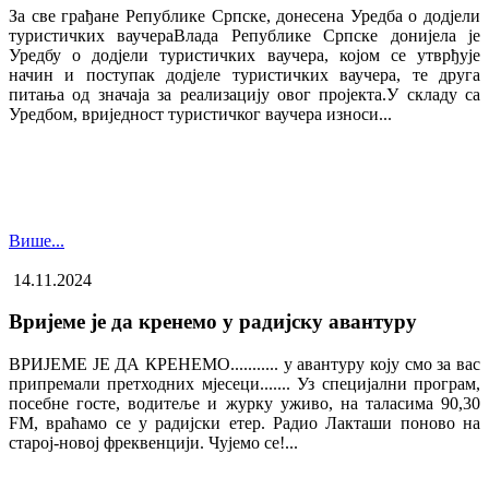
За све грађане Републике Српске, донесена Уредба о додјели
туристичких ваучера​Влада Републике Српске донијела је
Уредбу о додјели туристичких ваучера, којом се утврђује
начин и поступак додјеле туристичких ваучера, те друга
питања од значаја за реализацију овог пројекта.У складу са
Уредбом, вриједност туристичког ваучера износи...
Више...
14.11.2024
Вријеме је да кренемо у радијску авантуру
ВРИЈЕМЕ ЈЕ ДА КРЕНЕМО........... у авантуру коју смо за вас
припремали претходних мјесеци....... Уз специјални програм,
посебне госте, водитеље и журку уживо, на таласима 90,30
FM, враћамо се у радијски етер. Радио Лакташи поново на
старој-новој фреквенцији. Чујемо се!...