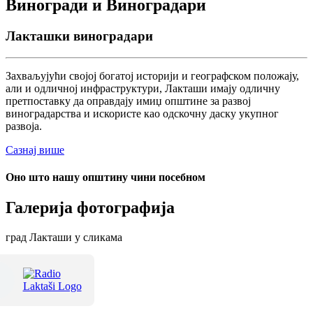
Виногради и Виноградари
Лакташки виноградари
Захваљујући својој богатој историји и географском положају,
али и одличној инфраструктури, Лакташи имају одличну
претпоставку да оправдају имиџ општине за развој
виноградарства и искористе као одскочну даску укупног
развоја.
Сазнај више
Оно што нашу општину чини посебном
Галерија фотографија
град Лакташи у сликама
Терме Лакташи