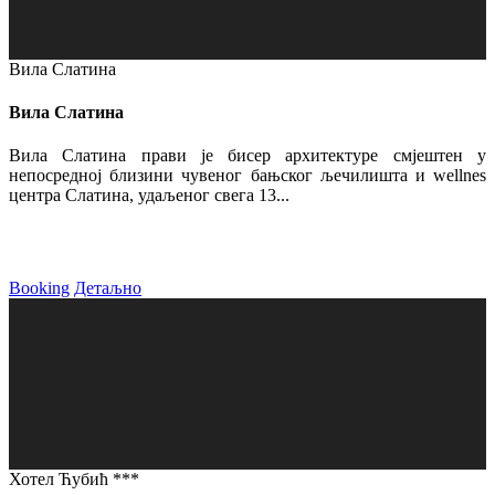
Вила Слатина
Вила Слатина
Вила Слатина прави је бисер архитектуре смјештен у
непосредној близини чувеног бањског љечилишта и wellnes
центра Слатина, удаљеног свега 13...
Booking
Детаљно
Хотел Ћубић ***