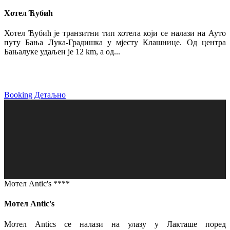
Хотел Ћубић
Хотел Ћубић је транзитни тип хотела који се налази на Ауто
путу Бања Лука-Градишка у мјесту Клашнице. Од центра
Бањалуке удаљен је 12 km, а од...
Booking
Детаљно
Мотел Antic's ****
Мотел Antic's
Мотел Antics се налази на улазу у Лакташе поред