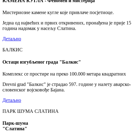
КАМЕНА КУГЛА - Феномен и мистерија
Мистериозне камене кугле које привлаче посјетиоце.
Једна од највећих и првих откривених, пронађена је прије 15
година надомак у насељу Слатина.
Детаљно
БАЛКИС
Остаци изгубљеног града "Балкис"
Комплекс се простире на преко 100.000 метара квадратних
Drevni grad "Балкис" је страдао 597. године у налету аварско-
словенског војсковође Бајана.
Детаљно
ПАРК ШУМА СЛАТИНА
Парк-шума
"Слатина"