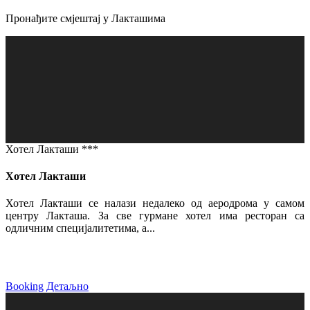
Пронађите смјештај у Лакташима
Хотел Лакташи ***
Хотел Лакташи
Хотел Лакташи се налази недалеко од аеродрома у самом
центру Лакташа. За све гурмане хотел има ресторан са
одличним специјалитетима, а...
Booking
Детаљно