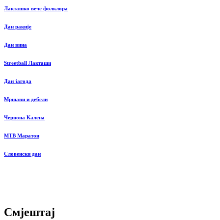
Лакташко вече фолклора
Дан ракије
Дан вина
Streetball Лакташи
Дан јагода
Мршави и дебели
Червона Калена
MTB Маратон
Словенски дан
Смјештај