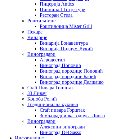
Пицерија Аntics
Пивница Шта је ту је
Ресторан Стела
Роштиљнице
Роштиљница Mister Grill
Пекаре
Винарије
Винарија Бонавентура
Винарија Подрум Ђукић
Виноградари
Агродестил
Виноград Поповић
Виноград породице Поповић
Виноград породице Бабић
Виноград породице Делшашо
Craft Пивара Гопштак
ЗЗ Ливач
Коноба Рогић
Традиционална кухиња
Craft пивара Горштак
Земљорадничка задруга Ливач
Виноградари
Алексини виногради
Виноград Del Sasso
Информације