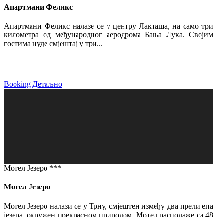
Апартмани Феликс
Апартмани Феликс налазе се у центру Лакташа, на само три
километра од међународног аеродрома Бања Лука. Својим
гостима нуде смјештај у три...
Booking
Детаљно
Мотел Језеро ***
Мотел Језеро
Мотел Језеро налази се у Трну, смјештен између два прелијепа
језера, окружен прекрасном природом. Мотел располаже са 48