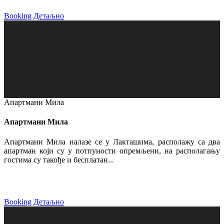
Booking
Детаљно
Апартмани Мила
Апартмани Мила
Апартмани Мила налазе се у Лакташима, располажу са два
апартман који су у потпуности опремљени, на располагању
гостима су такође и бесплатан...
Booking
Детаљно