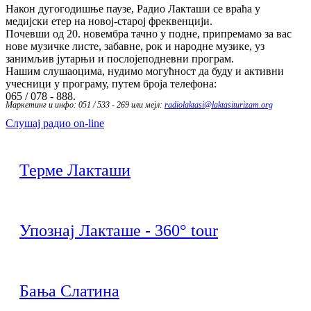
Након дугогодишње паузе, Радио Лакташи се враћа у
медијски етер на новој-старој фреквенцији.
Почевши од 20. новембра тачно у подне, припремамо за вас
нове музичке листе, забавне, рок и народне музике, уз
занимљив јутарњи и послојеподневни програм.
Нашим слушаоцима, нудимо могућност да буду и активни
учесници у програму, путем броја телефона:
065 / 078 - 888.
Маркетинг и инфо: 051 / 533 - 269 или мејл:
radiolaktasi@laktasiturizam.org
Слушај радио on-line
Терме Лакташи
Упознај Лакташе - 360° tour
Бања Слатина