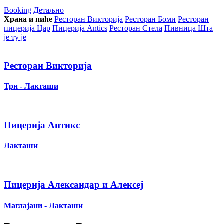
Booking
Детаљно
Храна и пиће
Ресторан Викторија
Ресторан Боми
Ресторан
пицерија Цар
Пицерија Аntics
Ресторан Стела
Пивница Шта
је ту је
Ресторан Викторија
Трн - Лакташи
Пицерија Антикс
Лакташи
Пицерија Александар и Алексеј
Маглајани - Лакташи