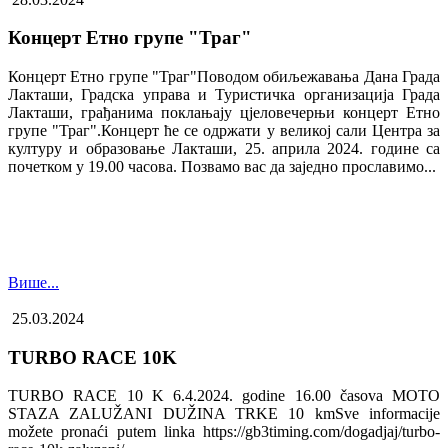
Концерт Етно групе "Траг"
Концерт Етно групе "Траг"Поводом обиљежавања Дана Града
Лакташи, Градска управа и Туристичка организација Града
Лакташи, грађанима поклањају цјеловечерњи концерт Етно
групе "Траг".Концерт ће се одржати у великој сали Центра за
културу и образовање Лакташи, 25. априла 2024. године са
почетком у 19.00 часова. Позвамо вас да заједно прославимо...
Више...
25.03.2024
TURBO RACE 10K
TURBO RACE 10 K 6.4.2024. godine 16.00 časova MOTO
STAZA ZALUŽANI DUŽINA TRKE 10 kmSve informacije
možete pronaći putem linka https://gb3timing.com/dogadjaj/turbo-