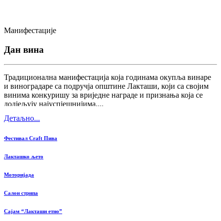
Манифестације
Дан вина
Традиционална манифестација која годинама окупља винаре
и виноградаре са подручја општине Лакташи, који са својим
винима конкуришу за вриједне награде и признања која се
додјељују најуспјешнијима....
Детаљно...
Фестивал Craft Пива
Лакташко љето
Моторијада
Салон стрипа
Сајам “Лакташи етно”