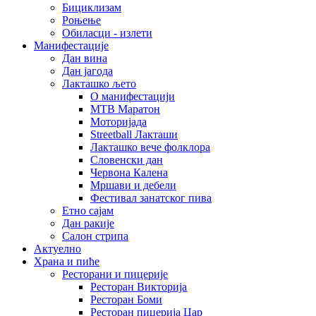
Бициклизам
Роњење
Обиласци - излети
Манифестације
Дан вина
Дан јагода
Лакташко љето
О манифестацији
MTB Маратон
Моторијада
Streetball Лакташи
Лакташко вече фолклора
Словенски дан
Червона Калена
Мршави и дебели
Фестивал занатског пива
Етно сајам
Дан ракије
Салон стрипа
Актуелно
Храна и пиће
Ресторани и пицерије
Ресторан Викторија
Ресторан Боми
Ресторан пицерија Цар