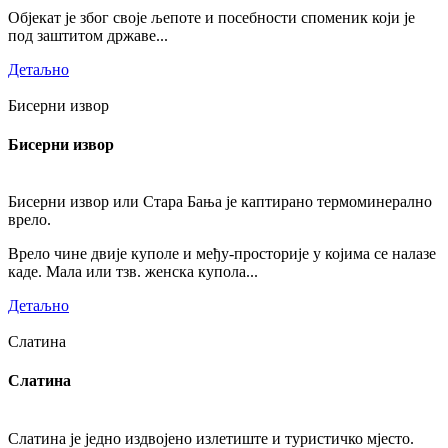
Објекат је због своје љепоте и посебности споменик који је
под заштитом државе...
Детаљно
Бисерни извор
Бисерни извор
Бисерни извор или Стара Бања је каптирано термоминерално
врело.
Врело чине двије куполе и међу-просторије у којима се налазе
каде. Мала или тзв. женска купола...
Детаљно
Слатина
Слатина
Слатина је једно издвојено излетиште и туристичко мјесто.