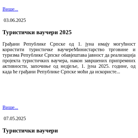
Више...
03.06.2025
Туристички ваучери 2025
Грађани Републике Српске од 1. јуна имају могућност
користити туристичке ваучере​Министарство трговине и
туризма Републике Српске обавјештава јавност да реализација
пројекта туристичких ваучера, након завршених припремних
активности, започиње од недјеље, 1. јуна 2025. године, од
када ће грађани Републике Српске моћи да искористе...
Више...
07.05.2025
Туристички ваучери