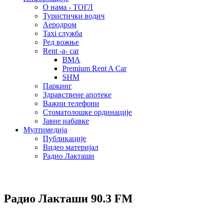
О нама - ТОГЛ
Туристички водич
Аеродром
Taxi служба
Ред вожње
Rent -a- car
BMA
Premium Rent A Car
SHM
Паркинг
Здравствене апотеке
Важни телефони
Стоматолошке ординације
Јавне набавке
Мултимедија
Публикације
Видео материјал
Радио Лакташи
Радио Лакташи
90.3 FM