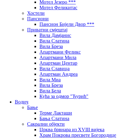
Мотел Језеро ***
Мотел Феликитас
Хостели
Пансиони
Пансион Бијели Двор ***
Приватни смјештај
Вила Дамјанис
Вила Слатина
Вила Бреза
Апартмани Феликс
Апартмани Мила
Апартман Центар
Вила Славица
Апартман Андреа
Вила Миа
Вила Бреза
Вила Бела
Кућа за одмор "Ђурић"
Водич
Бање
Терме Лакташи
Бања Слатина
Сакрални објекти
Црква брвнара из XVIII вијека
Храм Покрова пресвете Богородице