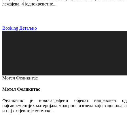
лежајева, 4 једнокреветне...
Booking
Детаљно
Мотел Феликитас
Мотел Феликитас
Феликитас је новосаграђени објекат направљен од
најсавременијих материјала модерног изгледа који задовољава
и најзахтјевније естетске...