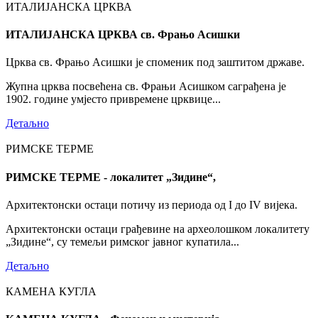
ИТАЛИЈАНСКА ЦРКВА
ИТАЛИЈАНСКА ЦРКВА св. Фрањо Асишки
Црква св. Фрањо Асишки је споменик под заштитом државе.
Жупна црква посвећена св. Фрањи Асишком саграђена је
1902. године умјесто привремене црквице...
Детаљно
РИМСКЕ ТЕРМЕ
РИМСКЕ ТЕРМЕ - локалитет „Зидине“,
Архитектонски остаци потичу из периода од I до IV вијека.
Архитектонски остаци грађевине на археолошком локалитету
„Зидине“, су темељи римског јавног купатила...
Детаљно
КАМЕНА КУГЛА