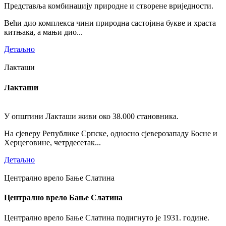
Представља комбинацију природне и створене вриједности.
Већи дио комплекса чини природна састојина букве и храста
китњака, а мањи дио...
Детаљно
Лакташи
Лакташи
У општини Лакташи живи око 38.000 становника.
На сјеверу Републике Српске, односно сјеверозападу Босне и
Херцеговине, четрдесетак...
Детаљно
Централно врело Бање Слатина
Централно врело Бање Слатина
Централно врело Бање Слатина подигнуто је 1931. године.