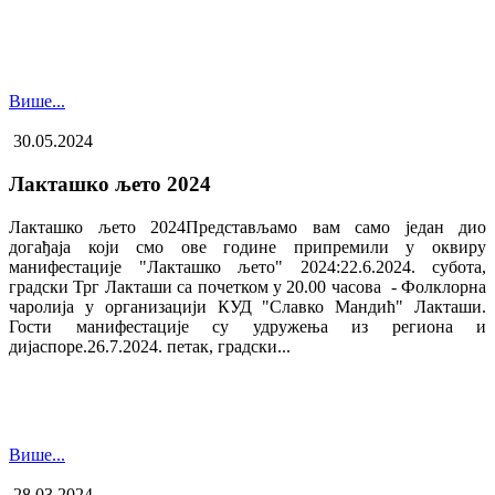
Више...
30.05.2024
Лакташко љето 2024
Лакташко љето 2024Представљамо вам само један дио
догађаја који смо ове године припремили у оквиру
манифестације "Лакташко љето" 2024:22.6.2024. субота,
градски Трг Лакташи са почетком у 20.00 часова - Фолклорна
чаролија у организацији КУД "Славко Мандић" Лакташи.
Гости манифестације су удружења из региона и
дијаспоре.26.7.2024. петак, градски...
Више...
28.03.2024