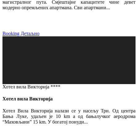
магистралног пута. Смјештајне капацитете чине девет
модерно опремљених апартмана. Сви апартмани...
Booking
Детаљно
Хотел вила Викторија ****
Хотел вила Викторија
Хотел Вила Викторија налази се у насељу Трн. Од центра
Бања Луке, удаљен је 10 km а од бањалучког аеродрома
“Маховљани” 15 km. У богатој понуди...