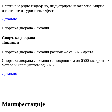
Слатина је једно издвојено, индустријом незагађено, мирно
излетиште и туристичко мјесто ...
Детаљно
Спортска дворана Лакташи
Спортска дворана
Лакташи
Спортска дворана Лакташи располаже са 3026 мјеста.
Спортска дворана Лакташи са површином од 6500 квадратних
метара и капацитетом од 3026...
Детаљно
Манифестације