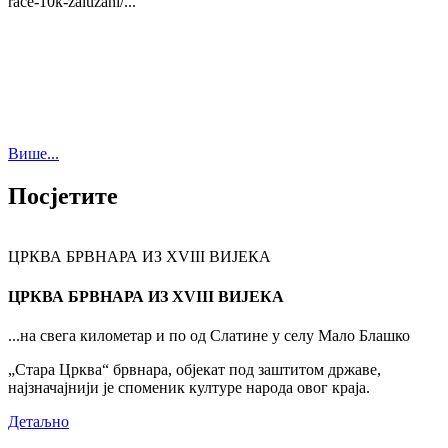
race-10k-zaluzani/...
Више...
Посјетите
ЦРКВА БРВНАРА ИЗ XVIII ВИЈЕКА
ЦРКВА БРВНАРА ИЗ XVIII ВИЈЕКА
...на свега километар и по од Слатине у селу Мало Блашко
„Стара Црква“ брвнара, објекат под заштитом државе,
најзначајнији је споменик културе народа овог краја.
Детаљно