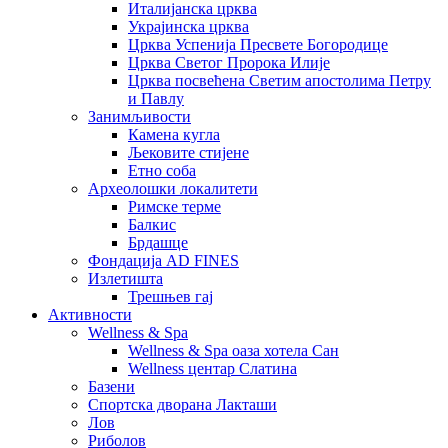
Италијанска црква
Украјинска црква
Црква Успенија Пресвете Богородице
Црква Светог Пророка Илије
Црква посвећена Светим апостолима Петру
и Павлу
Занимљивости
Камена кугла
Љековите стијене
Етно соба
Археолошки локалитети
Римске терме
Балкис
Брдашце
Фондација AD FINES
Излетишта
Трешњев гај
Активности
Wellness & Spa
Wellness & Spa оаза хотела Сан
Wellness центар Слатина
Базени
Спортска дворана Лакташи
Лов
Риболов