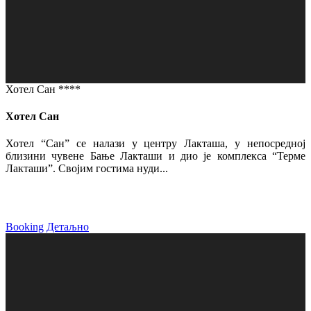
Хотел Сан ****
Хотел Сан
Хотел “Сан” се налази у центру Лакташа, у непосредној
близини чувене Бање Лакташи и дио је комплекса “Терме
Лакташи”. Својим гостима нуди...
Booking
Детаљно