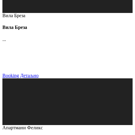
Вила Бреза
Вила Бреза
...
Booking
Детаљно
Апартмани Феликс