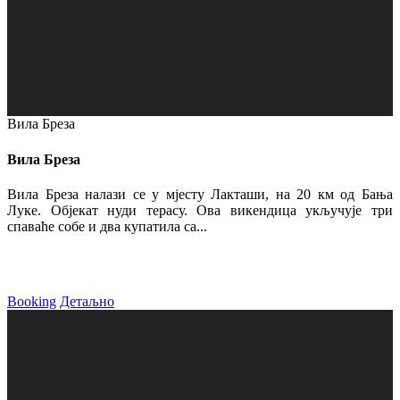
Вила Бреза
Вила Бреза
Вила Бреза налази се у мјесту Лакташи, на 20 км од Бања
Луке. Објекат нуди терасу. Ова викендица укључује три
спаваће собе и два купатила са...
Booking
Детаљно