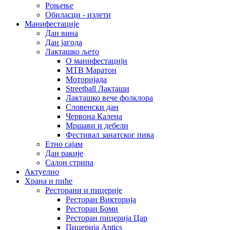
Роњење
Обиласци - излети
Манифестације
Дан вина
Дан јагода
Лакташко љето
О манифестацији
MTB Маратон
Моторијада
Streetball Лакташи
Лакташко вече фолклора
Словенски дан
Червона Калена
Мршави и дебели
Фестивал занатског пива
Етно сајам
Дан ракије
Салон стрипа
Актуелно
Храна и пиће
Ресторани и пицерије
Ресторан Викторија
Ресторан Боми
Ресторан пицерија Цар
Пицерија Аntics