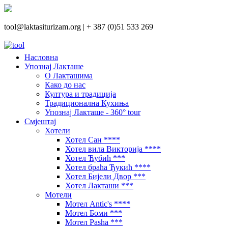
tool@laktasiturizam.org |
+ 387 (0)51 533 269
Насловна
Упознај Лакташе
О Лакташима
Како до нас
Култура и традиција
Традиционална Кухиња
Упознај Лакташе - 360° tour
Смјештај
Хотели
Хотел Сан ****
Хотел вила Викторија ****
Хотел Ћубић ***
Хотел браћа Ђукић ****
Хотел Бијели Двор ***
Хотел Лакташи ***
Мотели
Мотел Antic's ****
Мотел Боми ***
Мотел Pasha ***