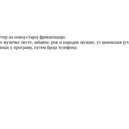
тер на новој-старој фреквенцији.
е музичке листе, забавне, рок и народне музике, уз занимљив ј
ици у програму, путем броја телефона: