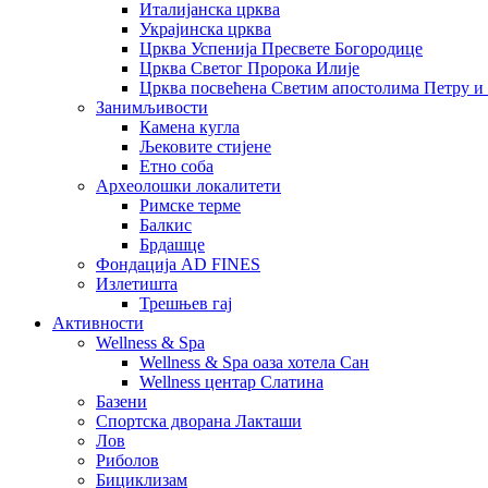
Италијанска црква
Украјинска црква
Црква Успенија Пресвете Богородице
Црква Светог Пророка Илије
Црква посвећена Светим апостолима Петру и
Занимљивости
Камена кугла
Љековите стијене
Етно соба
Археолошки локалитети
Римске терме
Балкис
Брдашце
Фондација AD FINES
Излетишта
Трешњев гај
Активности
Wellness & Spa
Wellness & Spa оаза хотела Сан
Wellness центар Слатина
Базени
Спортска дворана Лакташи
Лов
Риболов
Бициклизам