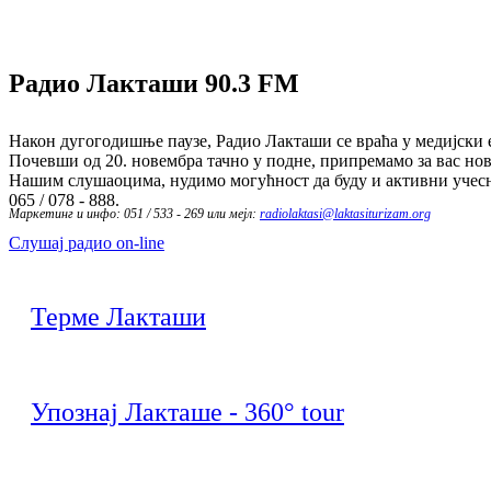
Радио Лакташи
90.3 FM
Након дугогодишње паузе, Радио Лакташи се враћа у медијски е
Почевши од 20. новембра тачно у подне, припремамо за вас нов
Нашим слушаоцима, нудимо могућност да буду и активни учесн
065 / 078 - 888.
Маркетинг и инфо: 051 / 533 - 269 или мејл:
radiolaktasi@laktasiturizam.org
Слушај радио on-line
Терме Лакташи
Упознај Лакташе - 360° tour