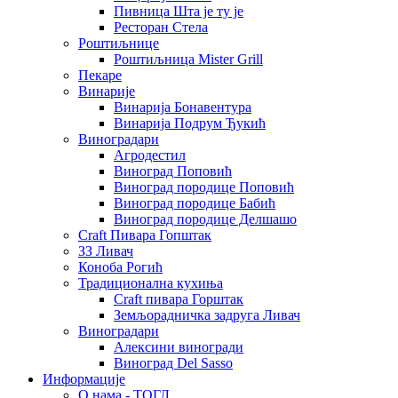
Пивница Шта је ту је
Ресторан Стела
Роштиљнице
Роштиљница Mister Grill
Пекаре
Винарије
Винарија Бонавентура
Винарија Подрум Ђукић
Виноградари
Агродестил
Виноград Поповић
Виноград породице Поповић
Виноград породице Бабић
Виноград породице Делшашо
Craft Пивара Гопштак
ЗЗ Ливач
Коноба Рогић
Традиционална кухиња
Craft пивара Горштак
Земљорадничка задруга Ливач
Виноградари
Алексини виногради
Виноград Del Sasso
Информације
О нама - ТОГЛ