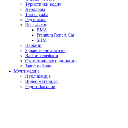
Туристички водич
Аеродром
Taxi служба
Ред вожње
Rent -a- car
BMA
Premium Rent A Car
SHM
Паркинг
Здравствене апотеке
Важни телефони
Стоматолошке ординације
Јавне набавке
Мултимедија
Публикације
Видео материјал
Радио Лакташи