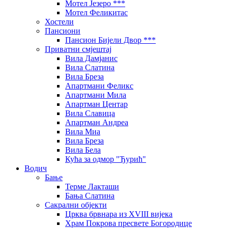
Мотел Језеро ***
Мотел Феликитас
Хостели
Пансиони
Пансион Бијели Двор ***
Приватни смјештај
Вила Дамјанис
Вила Слатина
Вила Бреза
Апартмани Феликс
Апартмани Мила
Апартман Центар
Вила Славица
Апартман Андреа
Вила Миа
Вила Бреза
Вила Бела
Кућа за одмор "Ђурић"
Водич
Бање
Терме Лакташи
Бања Слатина
Сакрални објекти
Црква брвнара из XVIII вијека
Храм Покрова пресвете Богородице