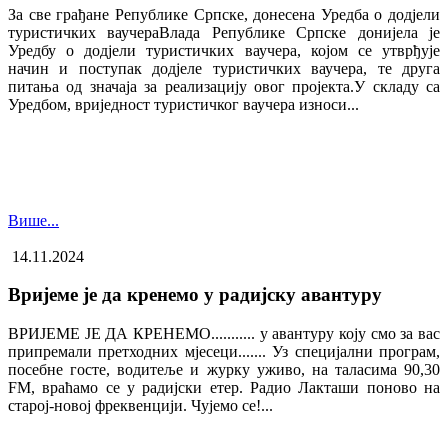
За све грађане Републике Српске, донесена Уредба о додјели
туристичких ваучера​Влада Републике Српске донијела је
Уредбу о додјели туристичких ваучера, којом се утврђује
начин и поступак додјеле туристичких ваучера, те друга
питања од значаја за реализацију овог пројекта.У складу са
Уредбом, вриједност туристичког ваучера износи...
Више...
14.11.2024
Вријеме је да кренемо у радијску авантуру
ВРИЈЕМЕ ЈЕ ДА КРЕНЕМО........... у авантуру коју смо за вас
припремали претходних мјесеци....... Уз специјални програм,
посебне госте, водитеље и журку уживо, на таласима 90,30
FM, враћамо се у радијски етер. Радио Лакташи поново на
старој-новој фреквенцији. Чујемо се!...