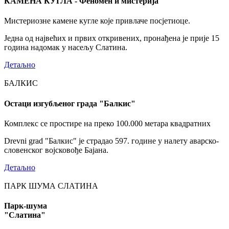
КАМЕНА КУГЛА - Феномен и мистерија
Мистериозне камене кугле које привлаче посјетиоце.
Једна од највећих и првих откривених, пронађена је прије 15
година надомак у насељу Слатина.
Детаљно
БАЛКИС
Остаци изгубљеног града "Балкис"
Комплекс се простире на преко 100.000 метара квадратних
Drevni grad "Балкис" је страдао 597. године у налету аварско-
словенског војсковође Бајана.
Детаљно
ПАРК ШУМА СЛАТИНА
Парк-шума
"Слатина"