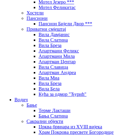
Мотел Језеро ***
Мотел Феликитас
Хостели
Пансиони
Пансион Бијели Двор ***
Приватни смјештај
Вила Дамјанис
Вила Слатина
Вила Бреза
Апартмани Феликс
Апартмани Мила
Апартман Центар
Вила Славица
Апартман Андреа
Вила Миа
Вила Бреза
Вила Бела
Кућа за одмор "Ђурић"
Водич
Бање
Терме Лакташи
Бања Слатина
Сакрални објекти
Црква брвнара из XVIII вијека
Храм Покрова пресвете Богородице