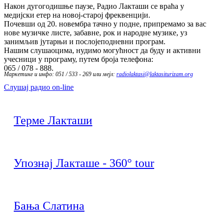
Након дугогодишње паузе, Радио Лакташи се враћа у
медијски етер на новој-старој фреквенцији.
Почевши од 20. новембра тачно у подне, припремамо за вас
нове музичке листе, забавне, рок и народне музике, уз
занимљив јутарњи и послојеподневни програм.
Нашим слушаоцима, нудимо могућност да буду и активни
учесници у програму, путем броја телефона:
065 / 078 - 888.
Маркетинг и инфо: 051 / 533 - 269 или мејл:
radiolaktasi@laktasiturizam.org
Слушај радио on-line
Терме Лакташи
Упознај Лакташе - 360° tour
Бања Слатина