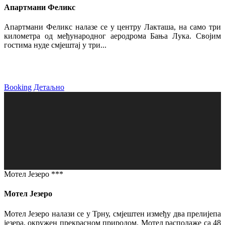
Апартмани Феликс
Апартмани Феликс налазе се у центру Лакташа, на само три
километра од међународног аеродрома Бања Лука. Својим
гостима нуде смјештај у три...
Booking
Детаљно
Мотел Језеро ***
Мотел Језеро
Мотел Језеро налази се у Трну, смјештен између два прелијепа
језера, окружен прекрасном природом. Мотел располаже са 48