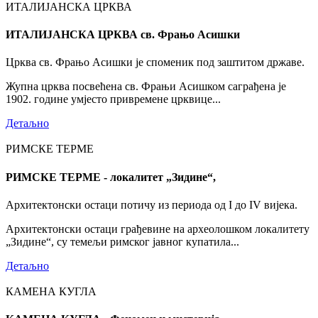
ИТАЛИЈАНСКА ЦРКВА
ИТАЛИЈАНСКА ЦРКВА св. Фрањо Асишки
Црква св. Фрањо Асишки је споменик под заштитом државе.
Жупна црква посвећена св. Фрањи Асишком саграђена је
1902. године умјесто привремене црквице...
Детаљно
РИМСКЕ ТЕРМЕ
РИМСКЕ ТЕРМЕ - локалитет „Зидине“,
Архитектонски остаци потичу из периода од I до IV вијека.
Архитектонски остаци грађевине на археолошком локалитету
„Зидине“, су темељи римског јавног купатила...
Детаљно
КАМЕНА КУГЛА