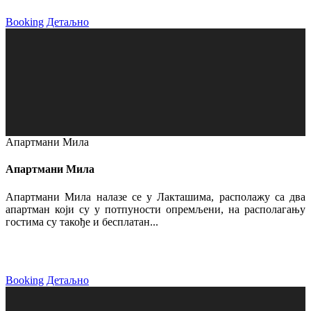
Booking
Детаљно
Апартмани Мила
Апартмани Мила
Апартмани Мила налазе се у Лакташима, располажу са два
апартман који су у потпуности опремљени, на располагању
гостима су такође и бесплатан...
Booking
Детаљно