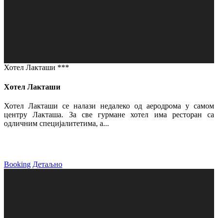
Хотел Лакташи ***
Хотел Лакташи
Хотел Лакташи се налази недалеко од аеродрома у самом
центру Лакташа. За све гурмане хотел има ресторан са
одличним специјалитетима, а...
Booking
Детаљно