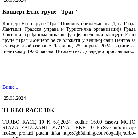
Концерт Етно групе "Траг"
Концерт Етно групе "Траг"Поводом обиљежавања Дана Града
Лакташи, Градска управа и Туристичка организација Града
Лакташи, грађанима поклањају цјеловечерњи концерт Етно
групе "Траг".Концерт ће се одржати у великој сали Центра за
културу и образовање Лакташи, 25. априла 2024. године са
почетком у 19.00 часова. Позвамо вас да заједно прославимо...
Више...
25.03.2024
TURBO RACE 10K
TURBO RACE 10 K 6.4.2024. godine 16.00 časova MOTO
STAZA ZALUŽANI DUŽINA TRKE 10 kmSve informacije
možete pronaći putem linka https://gb3timing.com/dogadjaj/turbo-