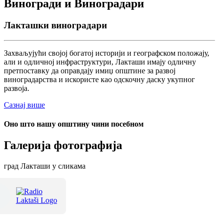
Виногради и Виноградари
Лакташки виноградари
Захваљујући својој богатој историји и географском положају,
али и одличној инфраструктури, Лакташи имају одличну
претпоставку да оправдају имиџ општине за развој
виноградарства и искористе као одскочну даску укупног
развоја.
Сазнај више
Оно што нашу општину чини посебном
Галерија фотографија
град Лакташи у сликама
Терме Лакташи