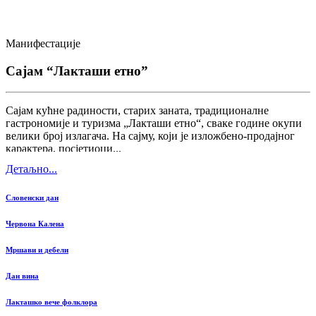
Манифестације
Сајам “Лакташи етно”
Сајам кућне радиности, старих заната, традиционалне
гастрономије и туризма „Лакташи етно“, сваке године окупи
велики број излагача. На сајму, који је изложбено-продајног
карактера, посјетиоци...
Детаљно...
Словенски дан
Червона Калена
Мршави и дебели
Дан вина
Лакташко вече фолклора