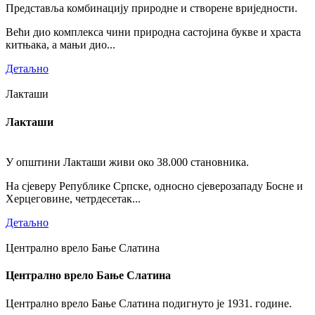
Представља комбинацију природне и створене вриједности.
Већи дио комплекса чини природна састојина букве и храста
китњака, а мањи дио...
Детаљно
Лакташи
Лакташи
У општини Лакташи живи око 38.000 становника.
На сјеверу Републике Српске, односно сјеверозападу Босне и
Херцеговине, четрдесетак...
Детаљно
Централно врело Бање Слатина
Централно врело Бање Слатина
Централно врело Бање Слатина подигнуто је 1931. године.