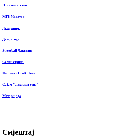
Лакташко љето
MTB Маратон
Дан ракије
Дан јагода
Streetball Лакташи
Салон стрипа
Фестивал Craft Пива
Сајам “Лакташи етно”
Моторијада
Смјештај