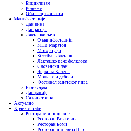
Бициклизам
Роњење
Обиласци - излети
Манифестације
Дан вина
Дан јагода
Лакташко љето
О манифестацији
MTB Маратон
Моторијада
Streetball Лакташи
Лакташко вече фолклора
Словенски дан
Червона Калена
Мршави и дебели
Фестивал занатског пива
Етно сајам
Дан ракије
Салон стрипа
Актуелно
Храна и пиће
Ресторани и пицерије
Ресторан Викторија
Ресторан Боми
Ресторан пицерија Цар