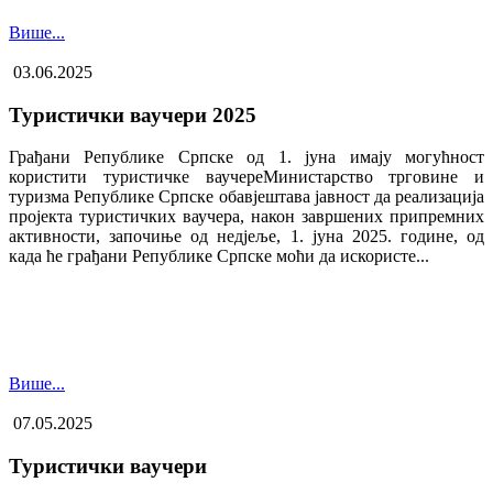
Више...
03.06.2025
Туристички ваучери 2025
Грађани Републике Српске од 1. јуна имају могућност
користити туристичке ваучере​Министарство трговине и
туризма Републике Српске обавјештава јавност да реализација
пројекта туристичких ваучера, након завршених припремних
активности, започиње од недјеље, 1. јуна 2025. године, од
када ће грађани Републике Српске моћи да искористе...
Више...
07.05.2025
Туристички ваучери