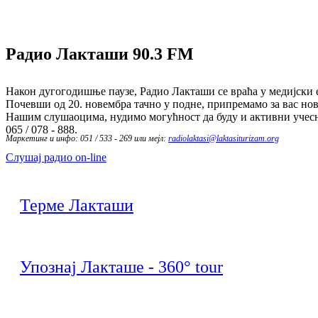
Радио Лакташи
90.3 FM
Након дугогодишње паузе, Радио Лакташи се враћа у медијски е
Почевши од 20. новембра тачно у подне, припремамо за вас нов
Нашим слушаоцима, нудимо могућност да буду и активни учесн
065 / 078 - 888.
Маркетинг и инфо: 051 / 533 - 269 или мејл:
radiolaktasi@laktasiturizam.org
Слушај радио on-line
Терме Лакташи
Упознај Лакташе - 360° tour