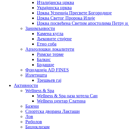
Италијанска црква
Украјинска црква
Црква Успенија Пресвете Богородице
Црква Светог Пророка Илије
Црква посвећена Светим апостолима Петру и
Занимљивости
Камена кугла
Љековите стијене
Етно соба
Археолошки локалитети
Римске терме
Балкис
Брдашце
Фондација AD FINES
Излетишта
Трешњев гај
Активности
Wellness & Spa
Wellness & Spa оаза хотела Сан
Wellness центар Слатина
Базени
Спортска дворана Лакташи
Лов
Риболов
Бициклизам