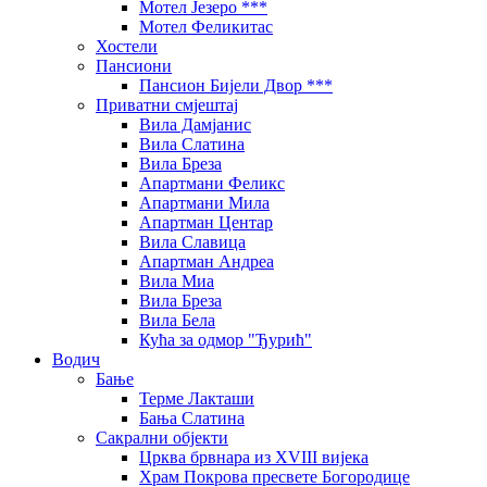
Мотел Језеро ***
Мотел Феликитас
Хостели
Пансиони
Пансион Бијели Двор ***
Приватни смјештај
Вила Дамјанис
Вила Слатина
Вила Бреза
Апартмани Феликс
Апартмани Мила
Апартман Центар
Вила Славица
Апартман Андреа
Вила Миа
Вила Бреза
Вила Бела
Кућа за одмор "Ђурић"
Водич
Бање
Терме Лакташи
Бања Слатина
Сакрални објекти
Црква брвнара из XVIII вијека
Храм Покрова пресвете Богородице