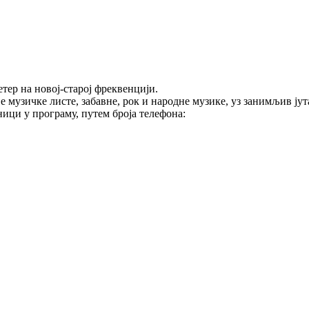
тер на новој-старој фреквенцији.
е музичке листе, забавне, рок и народне музике, уз занимљив ј
ици у програму, путем броја телефона: