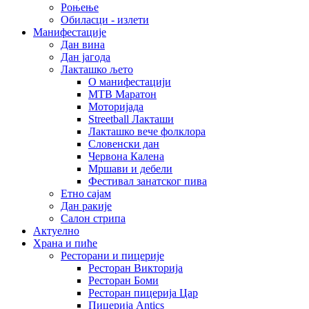
Роњење
Обиласци - излети
Манифестације
Дан вина
Дан јагода
Лакташко љето
О манифестацији
MTB Маратон
Моторијада
Streetball Лакташи
Лакташко вече фолклора
Словенски дан
Червона Калена
Мршави и дебели
Фестивал занатског пива
Етно сајам
Дан ракије
Салон стрипа
Актуелно
Храна и пиће
Ресторани и пицерије
Ресторан Викторија
Ресторан Боми
Ресторан пицерија Цар
Пицерија Аntics