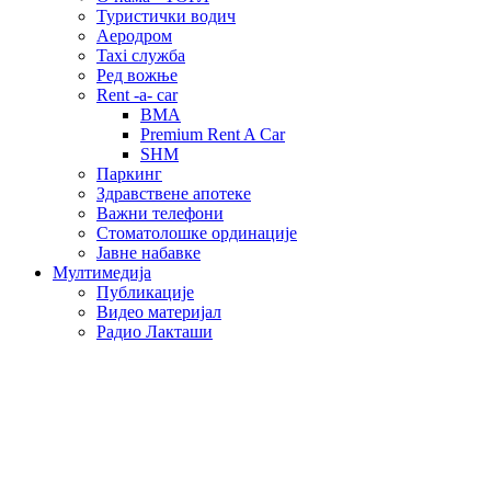
Туристички водич
Аеродром
Taxi служба
Ред вожње
Rent -a- car
BMA
Premium Rent A Car
SHM
Паркинг
Здравствене апотеке
Важни телефони
Стоматолошке ординације
Јавне набавке
Мултимедија
Публикације
Видео материјал
Радио Лакташи