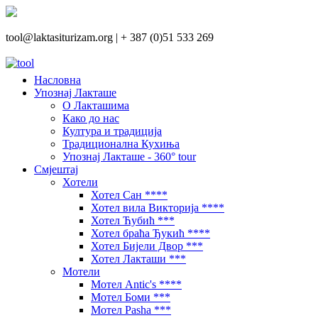
tool@laktasiturizam.org |
+ 387 (0)51 533 269
Насловна
Упознај Лакташе
О Лакташима
Како до нас
Култура и традиција
Традиционална Кухиња
Упознај Лакташе - 360° tour
Смјештај
Хотели
Хотел Сан ****
Хотел вила Викторија ****
Хотел Ћубић ***
Хотел браћа Ђукић ****
Хотел Бијели Двор ***
Хотел Лакташи ***
Мотели
Мотел Antic's ****
Мотел Боми ***
Мотел Pasha ***