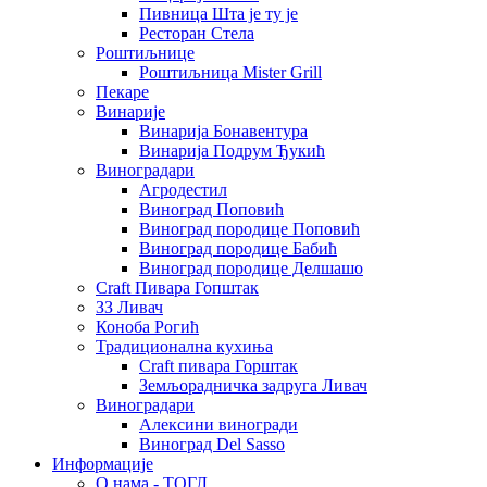
Пивница Шта је ту је
Ресторан Стела
Роштиљнице
Роштиљница Mister Grill
Пекаре
Винарије
Винарија Бонавентура
Винарија Подрум Ђукић
Виноградари
Агродестил
Виноград Поповић
Виноград породице Поповић
Виноград породице Бабић
Виноград породице Делшашо
Craft Пивара Гопштак
ЗЗ Ливач
Коноба Рогић
Традиционална кухиња
Craft пивара Горштак
Земљорадничка задруга Ливач
Виноградари
Алексини виногради
Виноград Del Sasso
Информације
О нама - ТОГЛ