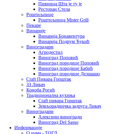
Пивница Шта је ту је
Ресторан Стела
Роштиљнице
Роштиљница Mister Grill
Пекаре
Винарије
Винарија Бонавентура
Винарија Подрум Ђукић
Виноградари
Агродестил
Виноград Поповић
Виноград породице Поповић
Виноград породице Бабић
Виноград породице Делшашо
Craft Пивара Гопштак
ЗЗ Ливач
Коноба Рогић
Традиционална кухиња
Craft пивара Горштак
Земљорадничка задруга Ливач
Виноградари
Алексини виногради
Виноград Del Sasso
Информације
О нама - ТОГЛ