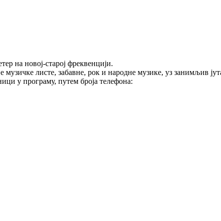
тер на новој-старој фреквенцији.
е музичке листе, забавне, рок и народне музике, уз занимљив ј
ици у програму, путем броја телефона: