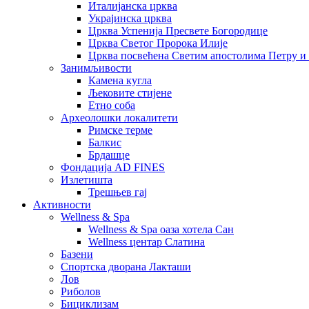
Италијанска црква
Украјинска црква
Црква Успенија Пресвете Богородице
Црква Светог Пророка Илије
Црква посвећена Светим апостолима Петру и
Занимљивости
Камена кугла
Љековите стијене
Етно соба
Археолошки локалитети
Римске терме
Балкис
Брдашце
Фондација AD FINES
Излетишта
Трешњев гај
Активности
Wellness & Spa
Wellness & Spa оаза хотела Сан
Wellness центар Слатина
Базени
Спортска дворана Лакташи
Лов
Риболов
Бициклизам