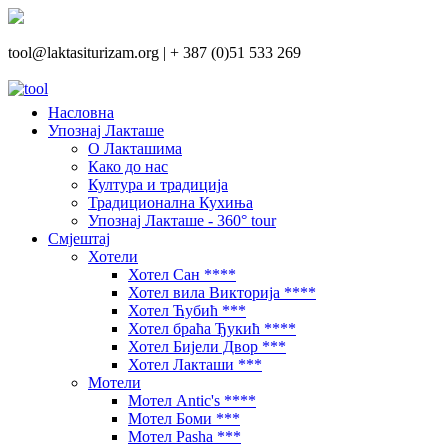
tool@laktasiturizam.org |
+ 387 (0)51 533 269
Насловна
Упознај Лакташе
О Лакташима
Како до нас
Култура и традиција
Традиционална Кухиња
Упознај Лакташе - 360° tour
Смјештај
Хотели
Хотел Сан ****
Хотел вила Викторија ****
Хотел Ћубић ***
Хотел браћа Ђукић ****
Хотел Бијели Двор ***
Хотел Лакташи ***
Мотели
Мотел Antic's ****
Мотел Боми ***
Мотел Pasha ***