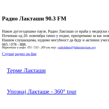
Радио Лакташи
90.3 FM
Након дугогодишње паузе, Радио Лакташи се враћа у медијски е
Почевши од 20. новембра тачно у подне, припремамо за вас нов
Нашим слушаоцима, нудимо могућност да буду и активни учесн
065 / 078 - 888.
Маркетинг и инфо: 051 / 533 - 269 или мејл:
radiolaktasi@laktasiturizam.org
Слушај радио on-line
Терме Лакташи
Упознај Лакташе - 360° tour