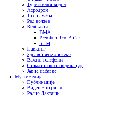
Туристички водич
Аеродром
Taxi служба
Ред вожње
Rent -a- car
BMA
Premium Rent A Car
SHM
Паркинг
Здравствене апотеке
Важни телефони
Стоматолошке ординације
Јавне набавке
Мултимедија
Публикације
Видео материјал
Радио Лакташи