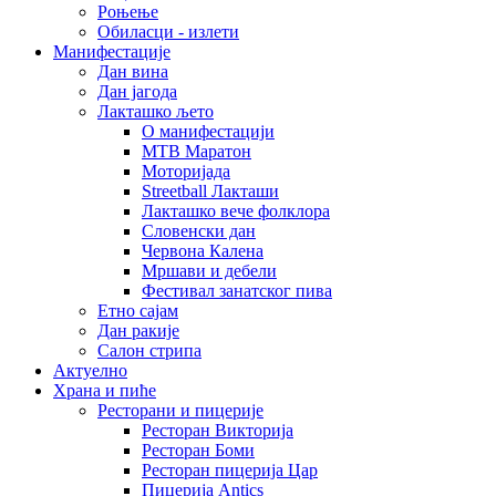
Роњење
Обиласци - излети
Манифестације
Дан вина
Дан јагода
Лакташко љето
О манифестацији
MTB Маратон
Моторијада
Streetball Лакташи
Лакташко вече фолклора
Словенски дан
Червона Калена
Мршави и дебели
Фестивал занатског пива
Етно сајам
Дан ракије
Салон стрипа
Актуелно
Храна и пиће
Ресторани и пицерије
Ресторан Викторија
Ресторан Боми
Ресторан пицерија Цар
Пицерија Аntics