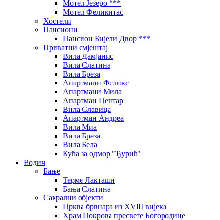
Мотел Језеро ***
Мотел Феликитас
Хостели
Пансиони
Пансион Бијели Двор ***
Приватни смјештај
Вила Дамјанис
Вила Слатина
Вила Бреза
Апартмани Феликс
Апартмани Мила
Апартман Центар
Вила Славица
Апартман Андреа
Вила Миа
Вила Бреза
Вила Бела
Кућа за одмор "Ђурић"
Водич
Бање
Терме Лакташи
Бања Слатина
Сакрални објекти
Црква брвнара из XVIII вијека
Храм Покрова пресвете Богородице