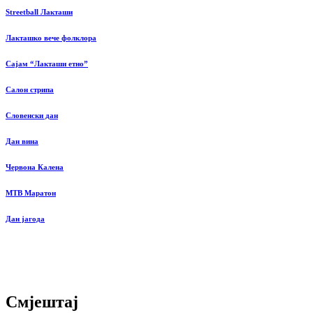
Streetball Лакташи
Лакташко вече фолклора
Сајам “Лакташи етно”
Салон стрипа
Словенски дан
Дан вина
Червона Калена
MTB Маратон
Дан јагода
Смјештај