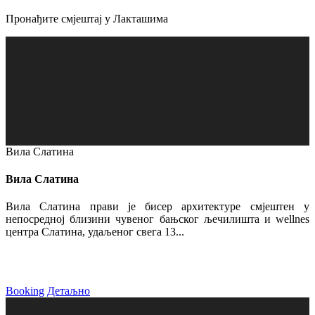
Пронађите смјештај у Лакташима
Вила Слатина
Вила Слатина
Вила Слатина прави је бисер архитектуре смјештен у
непосредној близини чувеног бањског љечилишта и wellnes
центра Слатина, удаљеног свега 13...
Booking
Детаљно