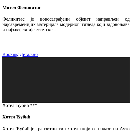
Мотел Феликитас
Феликитас је новосаграђени објекат направљен од
најсавременијих материјала модерног изгледа који задовољава
и најзахтјевније естетске...
Booking
Детаљно
Хотел Ћубић ***
Хотел Ћубић
Хотел Ћубић је транзитни тип хотела који се налази на Ауто