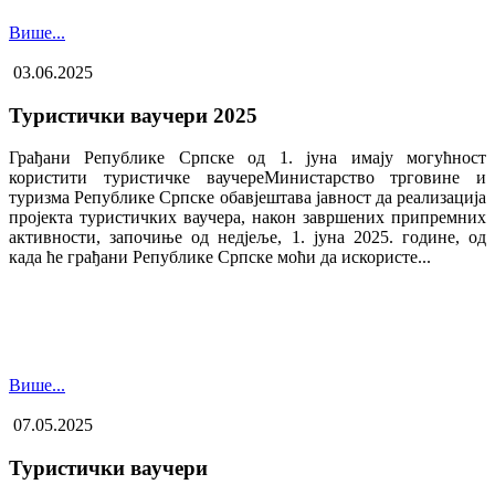
Више...
03.06.2025
Туристички ваучери 2025
Грађани Републике Српске од 1. јуна имају могућност
користити туристичке ваучере​Министарство трговине и
туризма Републике Српске обавјештава јавност да реализација
пројекта туристичких ваучера, након завршених припремних
активности, започиње од недјеље, 1. јуна 2025. године, од
када ће грађани Републике Српске моћи да искористе...
Више...
07.05.2025
Туристички ваучери