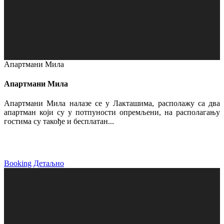
Апартмани Мила
Апартмани Мила
Апартмани Мила налазе се у Лакташима, располажу са два
апартман који су у потпуности опремљени, на располагању
гостима су такође и бесплатан...
Booking
Детаљно