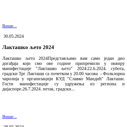
Више...
30.05.2024
Лакташко љето 2024
Лакташко љето 2024Представљамо вам само један дио
догађаја који смо ове године припремили у оквиру
манифестације "Лакташко љето" 2024:22.6.2024. субота,
градски Трг Лакташи са почетком у 20.00 часова - Фолклорна
чаролија у организацији КУД "Славко Мандић" Лакташи.
Гости манифестације су удружења из региона и
дијаспоре.26.7.2024. петак, градски...
Више...
28.03.2024