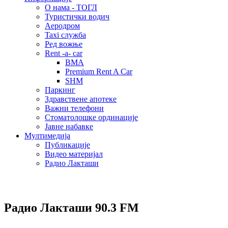
О нама - ТОГЛ
Туристички водич
Аеродром
Taxi служба
Ред вожње
Rent -a- car
BMA
Premium Rent A Car
SHM
Паркинг
Здравствене апотеке
Важни телефони
Стоматолошке ординације
Јавне набавке
Мултимедија
Публикације
Видео материјал
Радио Лакташи
Радио Лакташи
90.3 FM