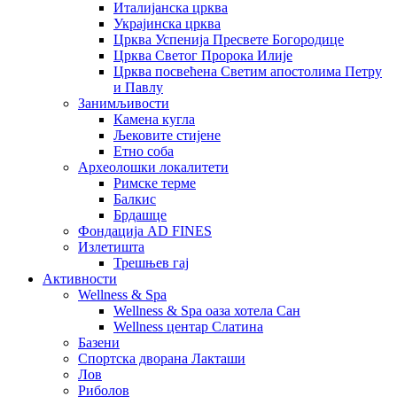
Италијанска црква
Украјинска црква
Црква Успенија Пресвете Богородице
Црква Светог Пророка Илије
Црква посвећена Светим апостолима Петру
и Павлу
Занимљивости
Камена кугла
Љековите стијене
Етно соба
Археолошки локалитети
Римске терме
Балкис
Брдашце
Фондација AD FINES
Излетишта
Трешњев гај
Активности
Wellness & Spa
Wellness & Spa оаза хотела Сан
Wellness центар Слатина
Базени
Спортска дворана Лакташи
Лов
Риболов