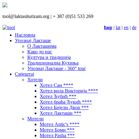
tool@laktasiturizam.org |
+ 387 (0)51 533 269
ћир
|
lat
|
en
|
de
Насловна
Упознај Лакташе
О Лакташима
Како до нас
Култура и традиција
Традиционална Кухиња
Упознај Лакташе - 360° tour
Смјештај
Хотели
Хотел Сан ****
Хотел вила Викторија ****
Хотел Ћубић ***
Хотел браћа Ђукић ****
Хотел Бијели Двор ***
Хотел Лакташи ***
Мотели
Мотел Antic's ****
Мотел Боми ***
Мотел Pasha ***