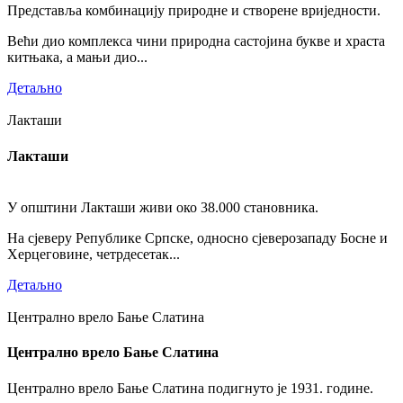
Представља комбинацију природне и створене вриједности.
Већи дио комплекса чини природна састојина букве и храста
китњака, а мањи дио...
Детаљно
Лакташи
Лакташи
У општини Лакташи живи око 38.000 становника.
На сјеверу Републике Српске, односно сјеверозападу Босне и
Херцеговине, четрдесетак...
Детаљно
Централно врело Бање Слатина
Централно врело Бање Слатина
Централно врело Бање Слатина подигнуто је 1931. године.