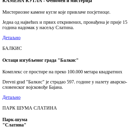
КАМЕНА КУГЛА - Феномен и мистерија
Мистериозне камене кугле које привлаче посјетиоце.
Једна од највећих и првих откривених, пронађена је прије 15
година надомак у насељу Слатина.
Детаљно
БАЛКИС
Остаци изгубљеног града "Балкис"
Комплекс се простире на преко 100.000 метара квадратних
Drevni grad "Балкис" је страдао 597. године у налету аварско-
словенског војсковође Бајана.
Детаљно
ПАРК ШУМА СЛАТИНА
Парк-шума
"Слатина"