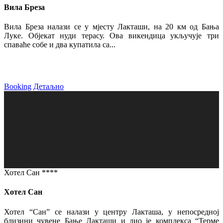
Вила Бреза
Вила Бреза налази се у мјесту Лакташи, на 20 км од Бања
Луке. Објекат нуди терасу. Ова викендица укључује три
спаваће собе и два купатила са...
Booking
Детаљно
Хотел Сан ****
Хотел Сан
Хотел “Сан” се налази у центру Лакташа, у непосредној
близини чувене Бање Лакташи и дио је комплекса “Терме