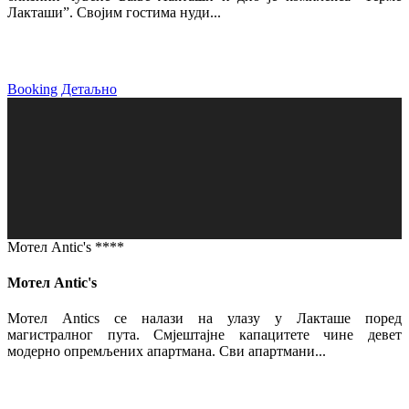
Лакташи”. Својим гостима нуди...
Booking
Детаљно
Мотел Antic's ****
Мотел Antic's
Мотел Antics се налази на улазу у Лакташе поред
магистралног пута. Смјештајне капацитете чине девет
модерно опремљених апартмана. Сви апартмани...