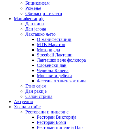
Бициклизам
Роњење
Обиласци - излети
Манифестације
Дан вина
Дан јагода
Лакташко љето
О манифестацији
MTB Маратон
Моторијада
Streetball Лакташи
Лакташко вече фолклора
Словенски дан
Червона Калена
Мршави и дебели
Фестивал занатског пива
Етно сајам
Дан ракије
Салон стрипа
Актуелно
Храна и пиће
Ресторани и пицерије
Ресторан Викторија
Ресторан Боми
Ресторан пицерија Цар