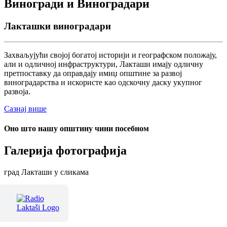
Виногради и Виноградари
Лакташки виноградари
Захваљујући својој богатој историји и географском положају,
али и одличној инфраструктури, Лакташи имају одличну
претпоставку да оправдају имиџ општине за развој
виноградарства и искористе као одскочну даску укупног
развоја.
Сазнај више
Оно што нашу општину чини посебном
Галерија фотографија
град Лакташи у сликама
Терме Лакташи