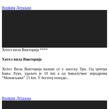
Booking
Детаљно
Хотел вила Викторија ****
Хотел вила Викторија
Хотел Вила Викторија налази се у насељу Трн. Од центра
Бања Луке, удаљен је 10 km а од бањалучког аеродрома
“Маховљани” 15 km. У богатој понуди...
Booking
Детаљно