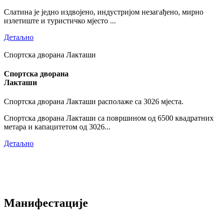
Слатина је једно издвојено, индустријом незагађено, мирно
излетиште и туристичко мјесто ...
Детаљно
Спортска дворана Лакташи
Спортска дворана
Лакташи
Спортска дворана Лакташи располаже са 3026 мјеста.
Спортска дворана Лакташи са површином од 6500 квадратних
метара и капацитетом од 3026...
Детаљно
Манифестације