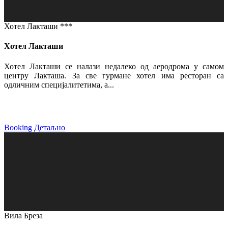
Хотел Лакташи ***
Хотел Лакташи
Хотел Лакташи се налази недалеко од аеродрома у самом
центру Лакташа. За све гурмане хотел има ресторан са
одличним специјалитетима, а...
Booking
Детаљно
Вила Бреза