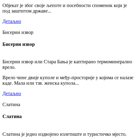
Објекат је због своје љепоте и посебности споменик који је
под заштитом државе...
Детаљно
Бисерни извор
Бисерни извор
Бисерни извор или Стара Бања је каптирано термоминерално
врело.
Врело чине двије куполе и међу-просторије у којима се налазе
каде. Мала или тзв. женска купола...
Детаљно
Слатина
Слатина
Слатина је једно издвојено излетиште и туристичко мјесто.