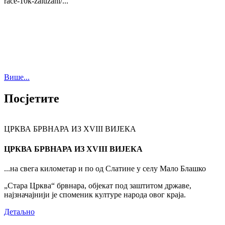
race-10k-zaluzani/...
Више...
Посјетите
ЦРКВА БРВНАРА ИЗ XVIII ВИЈЕКА
ЦРКВА БРВНАРА ИЗ XVIII ВИЈЕКА
...на свега километар и по од Слатине у селу Мало Блашко
„Стара Црква“ брвнара, објекат под заштитом државе,
најзначајнији је споменик културе народа овог краја.
Детаљно