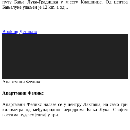
путу Бања Лука-Градишка у мјесту Клашнице. Од центра
Бањалуке удаљен је 12 km, а од...
Booking
Детаљно
Апартмани Феликс
Апартмани Феликс
Апартмани Феликс налазе се у центру Лакташа, на само три
километра од међународног аеродрома Бања Лука. Својим
гостима нуде смјештај у три...