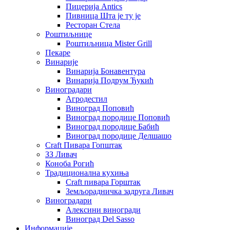
Пицерија Аntics
Пивница Шта је ту је
Ресторан Стела
Роштиљнице
Роштиљница Mister Grill
Пекаре
Винарије
Винарија Бонавентура
Винарија Подрум Ђукић
Виноградари
Агродестил
Виноград Поповић
Виноград породице Поповић
Виноград породице Бабић
Виноград породице Делшашо
Craft Пивара Гопштак
ЗЗ Ливач
Коноба Рогић
Традиционална кухиња
Craft пивара Горштак
Земљорадничка задруга Ливач
Виноградари
Алексини виногради
Виноград Del Sasso
Информације