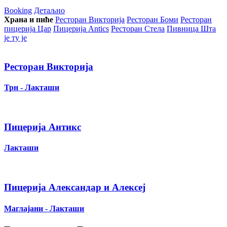
Booking
Детаљно
Храна и пиће
Ресторан Викторија
Ресторан Боми
Ресторан
пицерија Цар
Пицерија Аntics
Ресторан Стела
Пивница Шта
је ту је
Ресторан Викторија
Трн - Лакташи
Пицерија Антикс
Лакташи
Пицерија Александар и Алексеј
Маглајани - Лакташи