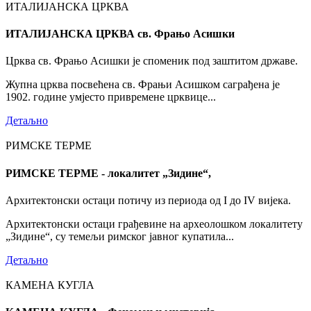
ИТАЛИЈАНСКА ЦРКВА
ИТАЛИЈАНСКА ЦРКВА св. Фрањо Асишки
Црква св. Фрањо Асишки је споменик под заштитом државе.
Жупна црква посвећена св. Фрањи Асишком саграђена је
1902. године умјесто привремене црквице...
Детаљно
РИМСКЕ ТЕРМЕ
РИМСКЕ ТЕРМЕ - локалитет „Зидине“,
Архитектонски остаци потичу из периода од I до IV вијека.
Архитектонски остаци грађевине на археолошком локалитету
„Зидине“, су темељи римског јавног купатила...
Детаљно
КАМЕНА КУГЛА