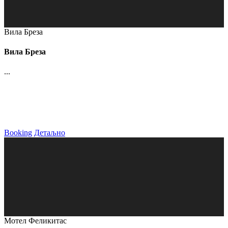
Вила Бреза
Вила Бреза
...
Booking
Детаљно
Мотел Феликитас