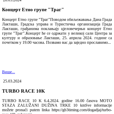
Концерт Етно групе "Траг"
Концерт Етно групе "Траг"Поводом обиљежавања Дана Града
Лакташи, Градска управа и Туристичка организација Града
Лакташи, грађанима поклањају цјеловечерњи концерт Етно
групе "Траг".Концерт ће се одржати у великој сали Центра за
културу и образовање Лакташи, 25. априла 2024. године са
почетком у 19.00 часова. Позвамо вас да заједно прославимо...
Више...
25.03.2024
TURBO RACE 10K
TURBO RACE 10 K 6.4.2024. godine 16.00 časova MOTO
STAZA ZALUŽANI DUŽINA TRKE 10 kmSve informacije
možete pronaći putem linka https://gb3timing.com/dogadjaj/turbo-