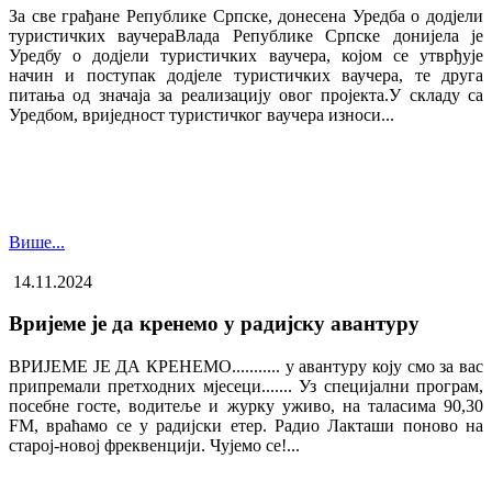
За све грађане Републике Српске, донесена Уредба о додјели
туристичких ваучера​Влада Републике Српске донијела је
Уредбу о додјели туристичких ваучера, којом се утврђује
начин и поступак додјеле туристичких ваучера, те друга
питања од значаја за реализацију овог пројекта.У складу са
Уредбом, вриједност туристичког ваучера износи...
Више...
14.11.2024
Вријеме је да кренемо у радијску авантуру
ВРИЈЕМЕ ЈЕ ДА КРЕНЕМО........... у авантуру коју смо за вас
припремали претходних мјесеци....... Уз специјални програм,
посебне госте, водитеље и журку уживо, на таласима 90,30
FM, враћамо се у радијски етер. Радио Лакташи поново на
старој-новој фреквенцији. Чујемо се!...