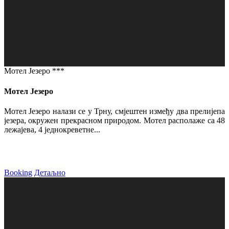
Мотел Језеро ***
Мотел Језеро
Мотел Језеро налази се у Трну, смјештен између два прелијепа
језера, окружен прекрасном природом. Мотел располаже са 48
лежајева, 4 једнокреветне...
Booking
Детаљно