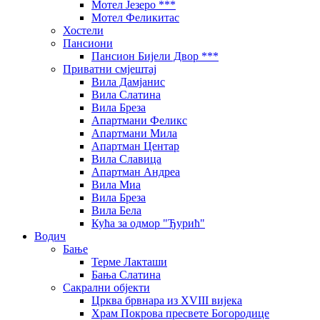
Мотел Језеро ***
Мотел Феликитас
Хостели
Пансиони
Пансион Бијели Двор ***
Приватни смјештај
Вила Дамјанис
Вила Слатина
Вила Бреза
Апартмани Феликс
Апартмани Мила
Апартман Центар
Вила Славица
Апартман Андреа
Вила Миа
Вила Бреза
Вила Бела
Кућа за одмор "Ђурић"
Водич
Бање
Терме Лакташи
Бања Слатина
Сакрални објекти
Црква брвнара из XVIII вијека
Храм Покрова пресвете Богородице