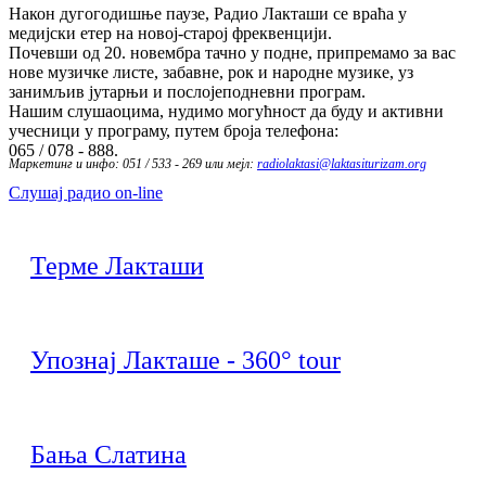
Након дугогодишње паузе, Радио Лакташи се враћа у
медијски етер на новој-старој фреквенцији.
Почевши од 20. новембра тачно у подне, припремамо за вас
нове музичке листе, забавне, рок и народне музике, уз
занимљив јутарњи и послојеподневни програм.
Нашим слушаоцима, нудимо могућност да буду и активни
учесници у програму, путем броја телефона:
065 / 078 - 888.
Маркетинг и инфо: 051 / 533 - 269 или мејл:
radiolaktasi@laktasiturizam.org
Слушај радио on-line
Терме Лакташи
Упознај Лакташе - 360° tour
Бања Слатина