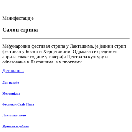
Манифестације
Салон стрипа
Међународни фестивал стрипа у Лакташима, је једини стрип
фестивал у Босни и Херцеговини. Одржава се средином
априла сваке године у галерији Центра за културу и
образовање у Лакташима, а у програму...
Детаљно...
Дан ракије
Моторијада
Фестивал Craft Пива
Лакташко љето
Мршави и дебели