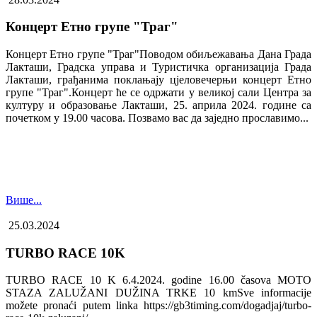
Концерт Етно групе "Траг"
Концерт Етно групе "Траг"Поводом обиљежавања Дана Града
Лакташи, Градска управа и Туристичка организација Града
Лакташи, грађанима поклањају цјеловечерњи концерт Етно
групе "Траг".Концерт ће се одржати у великој сали Центра за
културу и образовање Лакташи, 25. априла 2024. године са
почетком у 19.00 часова. Позвамо вас да заједно прославимо...
Више...
25.03.2024
TURBO RACE 10K
TURBO RACE 10 K 6.4.2024. godine 16.00 časova MOTO
STAZA ZALUŽANI DUŽINA TRKE 10 kmSve informacije
možete pronaći putem linka https://gb3timing.com/dogadjaj/turbo-