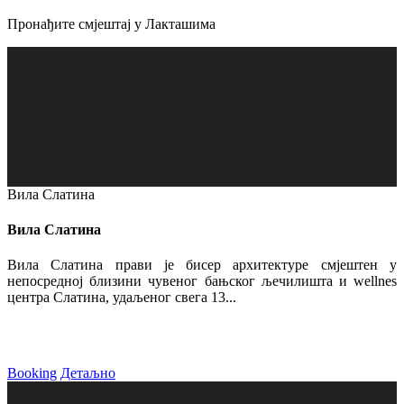
Пронађите смјештај у Лакташима
Вила Слатина
Вила Слатина
Вила Слатина прави је бисер архитектуре смјештен у
непосредној близини чувеног бањског љечилишта и wellnes
центра Слатина, удаљеног свега 13...
Booking
Детаљно