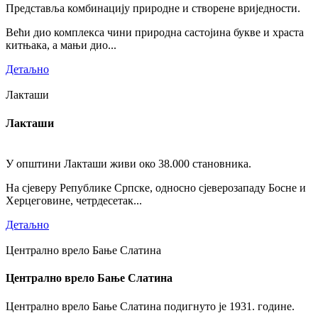
Представља комбинацију природне и створене вриједности.
Већи дио комплекса чини природна састојина букве и храста
китњака, а мањи дио...
Детаљно
Лакташи
Лакташи
У општини Лакташи живи око 38.000 становника.
На сјеверу Републике Српске, односно сјеверозападу Босне и
Херцеговине, четрдесетак...
Детаљно
Централно врело Бање Слатина
Централно врело Бање Слатина
Централно врело Бање Слатина подигнуто је 1931. године.