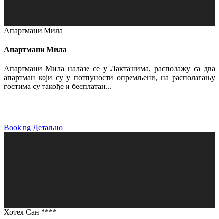
Апартмани Мила
Апартмани Мила
Апартмани Мила налазе се у Лакташима, располажу са два
апартман који су у потпуности опремљени, на располагању
гостима су такође и бесплатан...
Booking
Детаљно
Хотел Сан ****