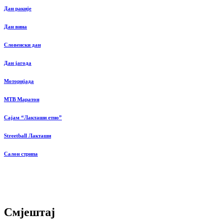
Дан ракије
Дан вина
Словенски дан
Дан јагода
Моторијада
MTB Маратон
Сајам “Лакташи етно”
Streetball Лакташи
Салон стрипа
Смјештај