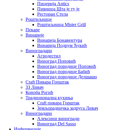
Пицерија Аntics
Пивница Шта је ту је
Ресторан Стела
Роштиљнице
Роштиљница Mister Grill
Пекаре
Винарије
Винарија Бонавентура
Винарија Подрум Ђукић
Виноградари
Агродестил
Виноград Поповић
Виноград породице Поповић
Виноград породице Бабић
Виноград породице Делшашо
Craft Пивара Гопштак
ЗЗ Ливач
Коноба Рогић
Традиционална кухиња
Craft пивара Горштак
Земљорадничка задруга Ливач
Виноградари
Алексини виногради
Виноград Del Sasso
Информације