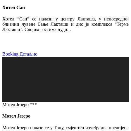
Хотел Сан
Хотел “Сан” се налази у центру Лакташа, у непосредној
близини чувене Бање Лакташи и дио је комплекса “Терме
Лакташи”. Својим гостима нуди...
Booking
Детаљно
Мотел Језеро ***
Мотел Језеро
Мотел Језеро налази се у Трну, смјештен између два прелијепа