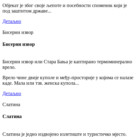
Објекат је због своје љепоте и посебности споменик који је
под заштитом државе...
Детаљно
Бисерни извор
Бисерни извор
Бисерни извор или Стара Бања је каптирано термоминерално
врело.
Врело чине двије куполе и међу-просторије у којима се налазе
каде. Мала или тзв. женска купола...
Детаљно
Слатина
Слатина
Слатина је једно издвојено излетиште и туристичко мјесто.