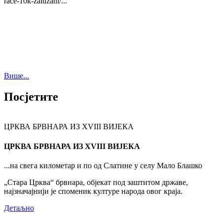
race-10k-zaluzani/...
Више...
Посјетите
ЦРКВА БРВНАРА ИЗ XVIII ВИЈЕКА
ЦРКВА БРВНАРА ИЗ XVIII ВИЈЕКА
...на свега километар и по од Слатине у селу Мало Блашко
„Стара Црква“ брвнара, објекат под заштитом државе,
најзначајнији је споменик културе народа овог краја.
Детаљно