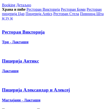
Booking
Детаљно
Храна и пиће
Ресторан Викторија
Ресторан Боми
Ресторан
пицерија Цар
Пицерија Аntics
Ресторан Стела
Пивница Шта
је ту је
Ресторан Викторија
Трн - Лакташи
Пицерија Антикс
Лакташи
Пицерија Александар и Алексеј
Маглајани - Лакташи