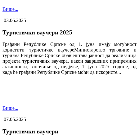
Више...
03.06.2025
Туристички ваучери 2025
Грађани Републике Српске од 1. јуна имају могућност
користити туристичке ваучере​Министарство трговине и
туризма Републике Српске обавјештава јавност да реализација
пројекта туристичких ваучера, након завршених припремних
активности, започиње од недјеље, 1. јуна 2025. године, од
када ће грађани Републике Српске моћи да искористе...
Више...
07.05.2025
Туристички ваучери