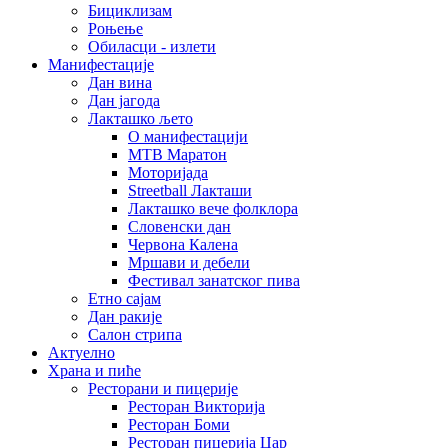
Бициклизам
Роњење
Обиласци - излети
Манифестације
Дан вина
Дан јагода
Лакташко љето
О манифестацији
MTB Маратон
Моторијада
Streetball Лакташи
Лакташко вече фолклора
Словенски дан
Червона Калена
Мршави и дебели
Фестивал занатског пива
Етно сајам
Дан ракије
Салон стрипа
Актуелно
Храна и пиће
Ресторани и пицерије
Ресторан Викторија
Ресторан Боми
Ресторан пицерија Цар