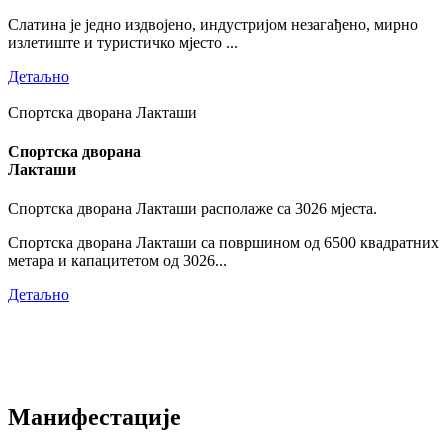
Слатина је једно издвојено, индустријом незагађено, мирно
излетиште и туристичко мјесто ...
Детаљно
Спортска дворана Лакташи
Спортска дворана
Лакташи
Спортска дворана Лакташи располаже са 3026 мјеста.
Спортска дворана Лакташи са површином од 6500 квадратних
метара и капацитетом од 3026...
Детаљно
Манифестације