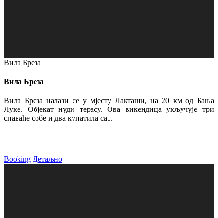
Вила Бреза
Вила Бреза
Вила Бреза налази се у мјесту Лакташи, на 20 км од Бања
Луке. Објекат нуди терасу. Ова викендица укључује три
спаваће собе и два купатила са...
Booking
Детаљно