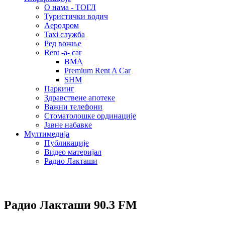
О нама - ТОГЛ
Туристички водич
Аеродром
Taxi служба
Ред вожње
Rent -a- car
BMA
Premium Rent A Car
SHM
Паркинг
Здравствене апотеке
Важни телефони
Стоматолошке ординације
Јавне набавке
Мултимедија
Публикације
Видео материјал
Радио Лакташи
Радио Лакташи
90.3 FM