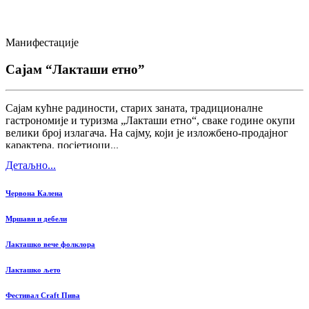
Манифестације
Сајам “Лакташи етно”
Сајам кућне радиности, старих заната, традиционалне
гастрономије и туризма „Лакташи етно“, сваке године окупи
велики број излагача. На сајму, који је изложбено-продајног
карактера, посјетиоци...
Детаљно...
Червона Калена
Мршави и дебели
Лакташко вече фолклора
Лакташко љето
Фестивал Craft Пива