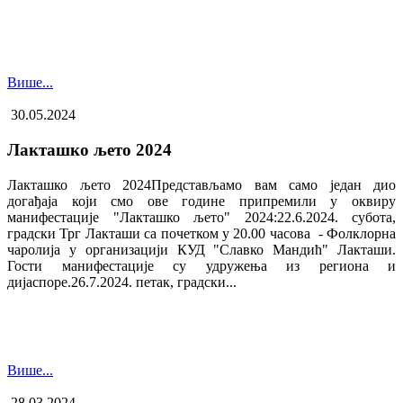
Више...
30.05.2024
Лакташко љето 2024
Лакташко љето 2024Представљамо вам само један дио
догађаја који смо ове године припремили у оквиру
манифестације "Лакташко љето" 2024:22.6.2024. субота,
градски Трг Лакташи са почетком у 20.00 часова - Фолклорна
чаролија у организацији КУД "Славко Мандић" Лакташи.
Гости манифестације су удружења из региона и
дијаспоре.26.7.2024. петак, градски...
Више...
28.03.2024