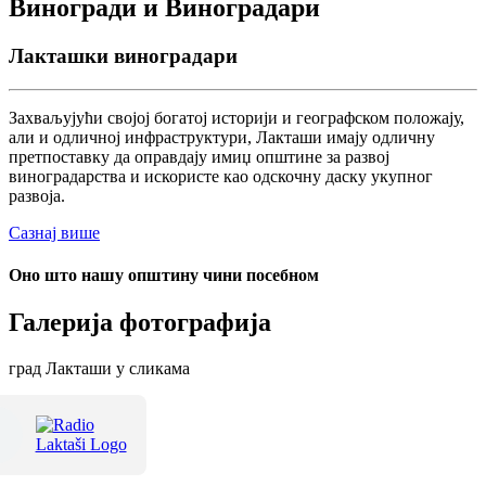
Виногради и Виноградари
Лакташки виноградари
Захваљујући својој богатој историји и географском положају,
али и одличној инфраструктури, Лакташи имају одличну
претпоставку да оправдају имиџ општине за развој
виноградарства и искористе као одскочну даску укупног
развоја.
Сазнај више
Оно што нашу општину чини посебном
Галерија фотографија
град Лакташи у сликама
Терме Лакташи