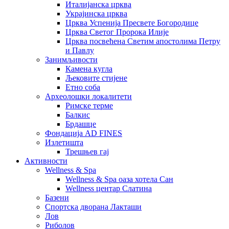
Италијанска црква
Украјинска црква
Црква Успенија Пресвете Богородице
Црква Светог Пророка Илије
Црква посвећена Светим апостолима Петру
и Павлу
Занимљивости
Камена кугла
Љековите стијене
Етно соба
Археолошки локалитети
Римске терме
Балкис
Брдашце
Фондација AD FINES
Излетишта
Трешњев гај
Активности
Wellness & Spa
Wellness & Spa оаза хотела Сан
Wellness центар Слатина
Базени
Спортска дворана Лакташи
Лов
Риболов