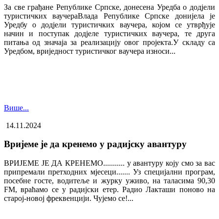
За све грађане Републике Српске, донесена Уредба о додјели
туристичких ваучера​Влада Републике Српске донијела је
Уредбу о додјели туристичких ваучера, којом се утврђује
начин и поступак додјеле туристичких ваучера, те друга
питања од значаја за реализацију овог пројекта.У складу са
Уредбом, вриједност туристичког ваучера износи...
Више...
14.11.2024
Вријеме је да кренемо у радијску авантуру
ВРИЈЕМЕ ЈЕ ДА КРЕНЕМО........... у авантуру коју смо за вас
припремали претходних мјесеци....... Уз специјални програм,
посебне госте, водитеље и журку уживо, на таласима 90,30
FM, враћамо се у радијски етер. Радио Лакташи поново на
старој-новој фреквенцији. Чујемо се!...