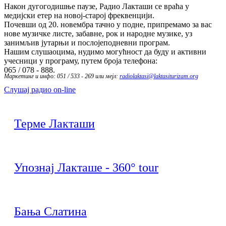
Након дугогодишње паузе, Радио Лакташи се враћа у
медијски етер на новој-старој фреквенцији.
Почевши од 20. новембра тачно у подне, припремамо за вас
нове музичке листе, забавне, рок и народне музике, уз
занимљив јутарњи и послојеподневни програм.
Нашим слушаоцима, нудимо могућност да буду и активни
учесници у програму, путем броја телефона:
065 / 078 - 888.
Маркетинг и инфо: 051 / 533 - 269 или мејл:
radiolaktasi@laktasiturizam.org
Слушај радио on-line
Терме Лакташи
Упознај Лакташе - 360° tour
Бања Слатина