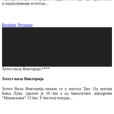
и најзахтјевније естетске...
Booking
Детаљно
Хотел вила Викторија ****
Хотел вила Викторија
Хотел Вила Викторија налази се у насељу Трн. Од центра
Бања Луке, удаљен је 10 km а од бањалучког аеродрома
“Маховљани” 15 km. У богатој понуди...