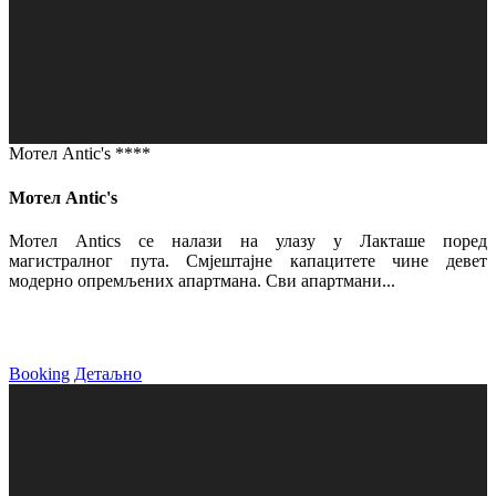
Мотел Antic's ****
Мотел Antic's
Мотел Antics се налази на улазу у Лакташе поред
магистралног пута. Смјештајне капацитете чине девет
модерно опремљених апартмана. Сви апартмани...
Booking
Детаљно