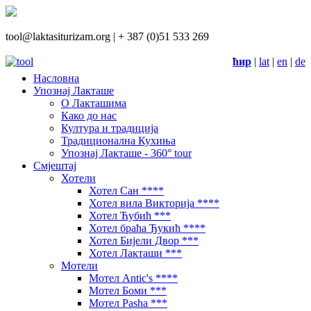
tool@laktasiturizam.org |
+ 387 (0)51 533 269
ћир
|
lat
|
en
|
de
Насловна
Упознај Лакташе
О Лакташима
Како до нас
Култура и традиција
Традиционална Кухиња
Упознај Лакташе - 360° tour
Смјештај
Хотели
Хотел Сан ****
Хотел вила Викторија ****
Хотел Ћубић ***
Хотел браћа Ђукић ****
Хотел Бијели Двор ***
Хотел Лакташи ***
Мотели
Мотел Antic's ****
Мотел Боми ***
Мотел Pasha ***