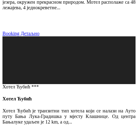
језера, окружен прекрасном природом. Мотел располаже са 48
лежајева, 4 једнокреветне...
Booking
Детаљно
Хотел Ћубић ***
Хотел Ћубић
Хотел Ћубић је транзитни тип хотела који се налази на Ауто
путу Бања Лука-Градишка у мјесту Клашнице. Од центра
Бањалуке удаљен је 12 km, а од...