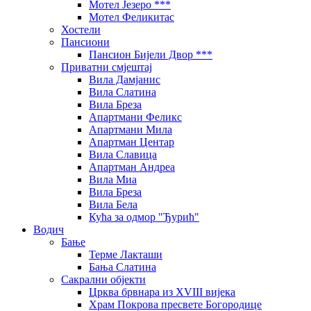
Мотел Језеро ***
Мотел Феликитас
Хостели
Пансиони
Пансион Бијели Двор ***
Приватни смјештај
Вила Дамјанис
Вила Слатина
Вила Бреза
Апартмани Феликс
Апартмани Мила
Апартман Центар
Вила Славица
Апартман Андреа
Вила Миа
Вила Бреза
Вила Бела
Кућа за одмор "Ђурић"
Водич
Бање
Терме Лакташи
Бања Слатина
Сакрални објекти
Црква брвнара из XVIII вијека
Храм Покрова пресвете Богородице