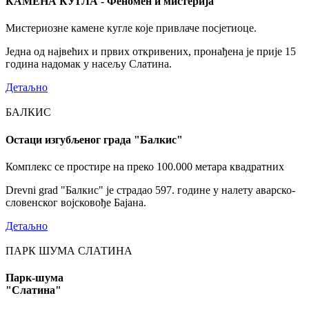
КАМЕНА КУГЛА - Феномен и мистерија
Мистериозне камене кугле које привлаче посјетиоце.
Једна од највећих и првих откривених, пронађена је прије 15
година надомак у насељу Слатина.
Детаљно
БАЛКИС
Остаци изгубљеног града "Балкис"
Комплекс се простире на преко 100.000 метара квадратних
Drevni grad "Балкис" је страдао 597. године у налету аварско-
словенског војсковође Бајана.
Детаљно
ПАРК ШУМА СЛАТИНА
Парк-шума
"Слатина"