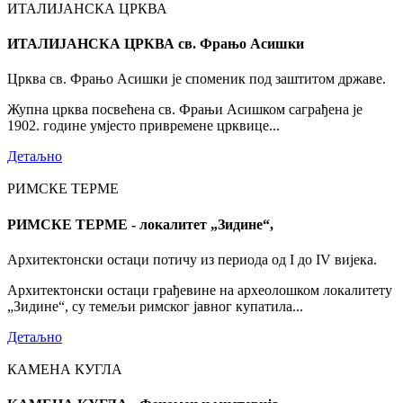
ИТАЛИЈАНСКА ЦРКВА
ИТАЛИЈАНСКА ЦРКВА св. Фрањо Асишки
Црква св. Фрањо Асишки је споменик под заштитом државе.
Жупна црква посвећена св. Фрањи Асишком саграђена је
1902. године умјесто привремене црквице...
Детаљно
РИМСКЕ ТЕРМЕ
РИМСКЕ ТЕРМЕ - локалитет „Зидине“,
Архитектонски остаци потичу из периода од I до IV вијека.
Архитектонски остаци грађевине на археолошком локалитету
„Зидине“, су темељи римског јавног купатила...
Детаљно
КАМЕНА КУГЛА