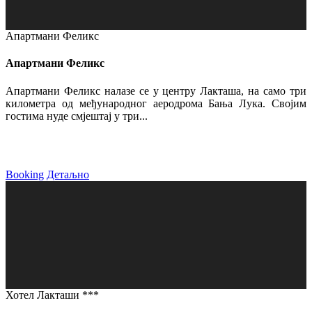
Апартмани Феликс
Апартмани Феликс
Апартмани Феликс налазе се у центру Лакташа, на само три
километра од међународног аеродрома Бања Лука. Својим
гостима нуде смјештај у три...
Booking
Детаљно
Хотел Лакташи ***