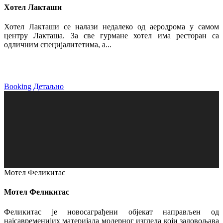
Хотел Лакташи
Хотел Лакташи се налази недалеко од аеродрома у самом
центру Лакташа. За све гурмане хотел има ресторан са
одличним специјалитетима, а...
Booking
Детаљно
Мотел Феликитас
Мотел Феликитас
Феликитас је новосаграђени објекат направљен од
најсавременијих материјала модерног изгледа који задовољава