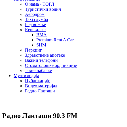
О нама - ТОГЛ
Туристички водич
Аеродром
Taxi служба
Ред вожње
Rent -a- car
BMA
Premium Rent A Car
SHM
Паркинг
Здравствене апотеке
Важни телефони
Стоматолошке ординације
Јавне набавке
Мултимедија
Публикације
Видео материјал
Радио Лакташи
Радио Лакташи
90.3 FM