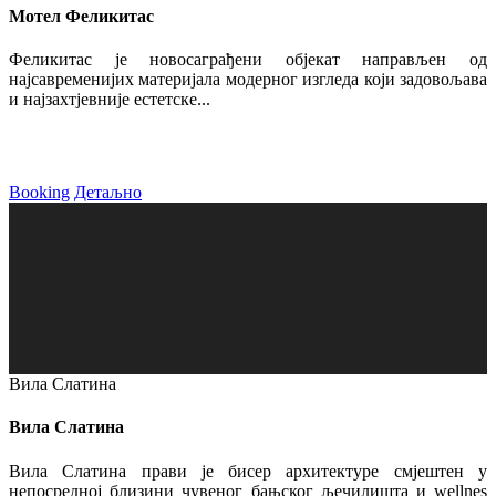
Мотел Феликитас
Феликитас је новосаграђени објекат направљен од
најсавременијих материјала модерног изгледа који задовољава
и најзахтјевније естетске...
Booking
Детаљно
Вила Слатина
Вила Слатина
Вила Слатина прави је бисер архитектуре смјештен у
непосредној близини чувеног бањског љечилишта и wellnes