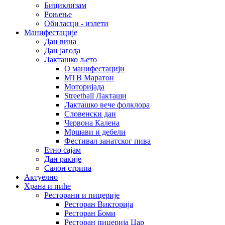
Бициклизам
Роњење
Обиласци - излети
Манифестације
Дан вина
Дан јагода
Лакташко љето
О манифестацији
MTB Маратон
Моторијада
Streetball Лакташи
Лакташко вече фолклора
Словенски дан
Червона Калена
Мршави и дебели
Фестивал занатског пива
Етно сајам
Дан ракије
Салон стрипа
Актуелно
Храна и пиће
Ресторани и пицерије
Ресторан Викторија
Ресторан Боми
Ресторан пицерија Цар