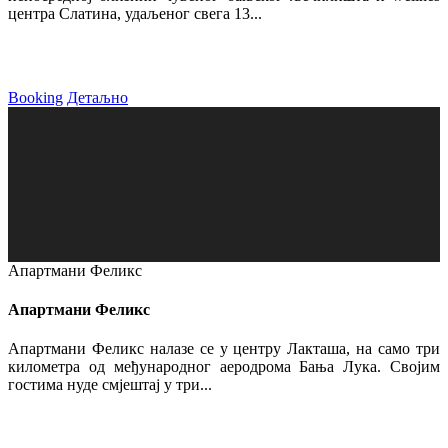
центра Слатина, удаљеног свега 13...
Booking
Детаљно
Апартмани Феликс
Апартмани Феликс
Апартмани Феликс налазе се у центру Лакташа, на само три
километра од међународног аеродрома Бања Лука. Својим
гостима нуде смјештај у три...