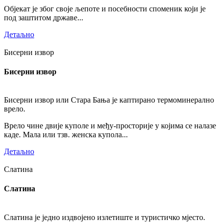
Објекат је због своје љепоте и посебности споменик који је
под заштитом државе...
Детаљно
Бисерни извор
Бисерни извор
Бисерни извор или Стара Бања је каптирано термоминерално
врело.
Врело чине двије куполе и међу-просторије у којима се налазе
каде. Мала или тзв. женска купола...
Детаљно
Слатина
Слатина
Слатина је једно издвојено излетиште и туристичко мјесто.