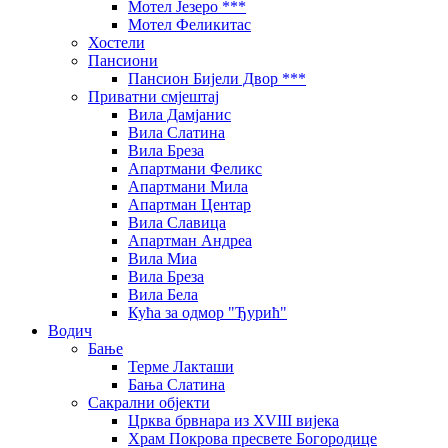
Мотел Језеро ***
Мотел Феликитас
Хостели
Пансиони
Пансион Бијели Двор ***
Приватни смјештај
Вила Дамјанис
Вила Слатина
Вила Бреза
Апартмани Феликс
Апартмани Мила
Апартман Центар
Вила Славица
Апартман Андреа
Вила Миа
Вила Бреза
Вила Бела
Кућа за одмор "Ђурић"
Водич
Бање
Терме Лакташи
Бања Слатина
Сакрални објекти
Црква брвнара из XVIII вијека
Храм Покрова пресвете Богородице