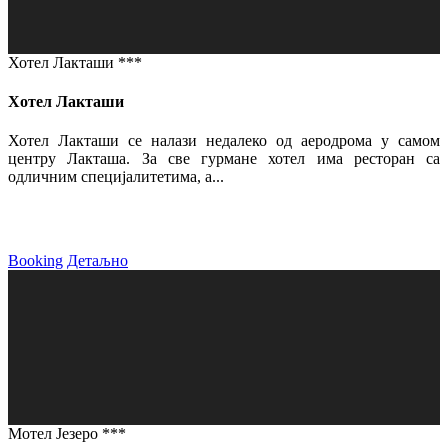
Хотел Лакташи ***
Хотел Лакташи
Хотел Лакташи се налази недалеко од аеродрома у самом
центру Лакташа. За све гурмане хотел има ресторан са
одличним специјалитетима, а...
Booking
Детаљно
Мотел Језеро ***