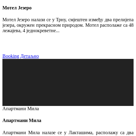
Мотел Језеро
Мотел Језеро налази се у Трну, смјештен између два прелијепа
језера, окружен прекрасном природом. Мотел располаже са 48
лежајева, 4 једнокреветне...
Booking
Детаљно
Апартмани Мила
Апартмани Мила
Апартмани Мила налазе се у Лакташима, располажу са два