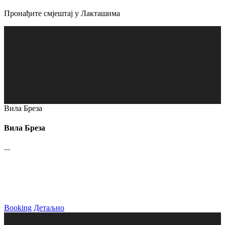
Пронађите смјештај у Лакташима
Вила Бреза
Вила Бреза
...
Booking
Детаљно