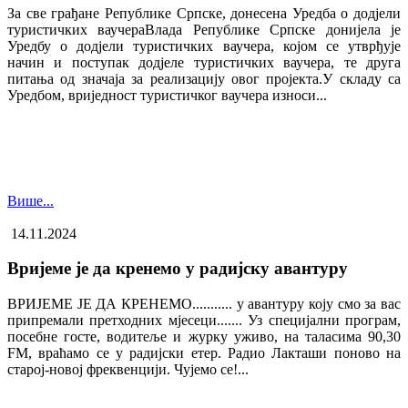
За све грађане Републике Српске, донесена Уредба о додјели
туристичких ваучера​Влада Републике Српске донијела је
Уредбу о додјели туристичких ваучера, којом се утврђује
начин и поступак додјеле туристичких ваучера, те друга
питања од значаја за реализацију овог пројекта.У складу са
Уредбом, вриједност туристичког ваучера износи...
Више...
14.11.2024
Вријеме је да кренемо у радијску авантуру
ВРИЈЕМЕ ЈЕ ДА КРЕНЕМО........... у авантуру коју смо за вас
припремали претходних мјесеци....... Уз специјални програм,
посебне госте, водитеље и журку уживо, на таласима 90,30
FM, враћамо се у радијски етер. Радио Лакташи поново на
старој-новој фреквенцији. Чујемо се!...