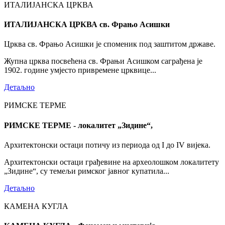
ИТАЛИЈАНСКА ЦРКВА
ИТАЛИЈАНСКА ЦРКВА св. Фрањо Асишки
Црква св. Фрањо Асишки је споменик под заштитом државе.
Жупна црква посвећена св. Фрањи Асишком саграђена је
1902. године умјесто привремене црквице...
Детаљно
РИМСКЕ ТЕРМЕ
РИМСКЕ ТЕРМЕ - локалитет „Зидине“,
Архитектонски остаци потичу из периода од I до IV вијека.
Архитектонски остаци грађевине на археолошком локалитету
„Зидине“, су темељи римског јавног купатила...
Детаљно
КАМЕНА КУГЛА