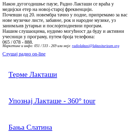
Након дугогодишње паузе, Радио Лакташи се враћа у
медијски етер на новој-старој фреквенцији.
Почевши од 20. новембра тачно у подне, припремамо за вас
нове музичке листе, забавне, рок и народне музике, уз
занимљив јутарњи и послојеподневни програм.
Нашим слушаоцима, нудимо могућност да буду и активни
учесници у програму, путем броја телефона:
065 / 078 - 888.
Маркетинг и инфо: 051 / 533 - 269 или мејл:
radiolaktasi@laktasiturizam.org
Слушај радио on-line
Терме Лакташи
Упознај Лакташе - 360° tour
Бања Слатина