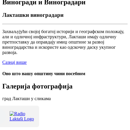
Виногради и Виноградари
Лакташки виноградари
Захваљујући својој богатој историји и географском положају,
али и одличној инфраструктури, Лакташи имају одличну
претпоставку да оправдају имиџ општине за развој
виноградарства и искористе као одскочну даску укупног
развоја.
Сазнај више
Оно што нашу општину чини посебном
Галерија фотографија
град Лакташи у сликама
Терме Лакташи