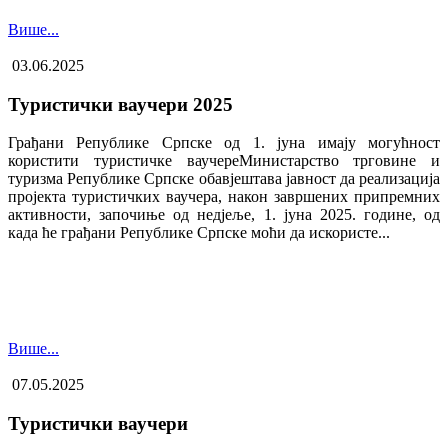
Више...
03.06.2025
Туристички ваучери 2025
Грађани Републике Српске од 1. јуна имају могућност
користити туристичке ваучере​Министарство трговине и
туризма Републике Српске обавјештава јавност да реализација
пројекта туристичких ваучера, након завршених припремних
активности, започиње од недјеље, 1. јуна 2025. године, од
када ће грађани Републике Српске моћи да искористе...
Више...
07.05.2025
Туристички ваучери