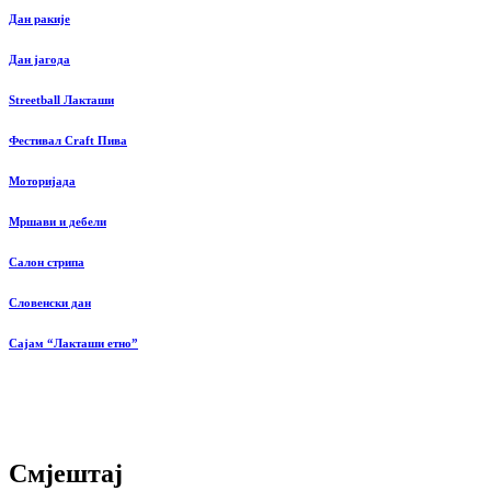
Дан ракије
Дан јагода
Streetball Лакташи
Фестивал Craft Пива
Моторијада
Мршави и дебели
Салон стрипа
Словенски дан
Сајам “Лакташи етно”
Смјештај