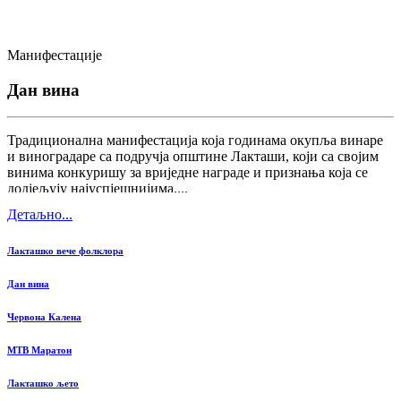
Манифестације
Дан вина
Традиционална манифестација која годинама окупља винаре
и виноградаре са подручја општине Лакташи, који са својим
винима конкуришу за вриједне награде и признања која се
додјељују најуспјешнијима....
Детаљно...
Лакташко вече фолклора
Дан вина
Червона Калена
MTB Маратон
Лакташко љето