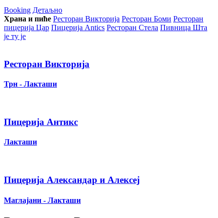
Booking
Детаљно
Храна и пиће
Ресторан Викторија
Ресторан Боми
Ресторан
пицерија Цар
Пицерија Аntics
Ресторан Стела
Пивница Шта
је ту је
Ресторан Викторија
Трн - Лакташи
Пицерија Антикс
Лакташи
Пицерија Александар и Алексеј
Маглајани - Лакташи