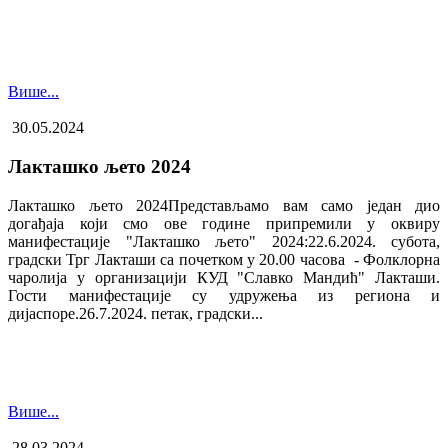
Више...
30.05.2024
Лакташко љето 2024
Лакташко љето 2024Представљамо вам само један дио
догађаја који смо ове године припремили у оквиру
манифестације "Лакташко љето" 2024:22.6.2024. субота,
градски Трг Лакташи са почетком у 20.00 часова - Фолклорна
чаролија у организацији КУД "Славко Мандић" Лакташи.
Гости манифестације су удружења из региона и
дијаспоре.26.7.2024. петак, градски...
Више...
28.03.2024