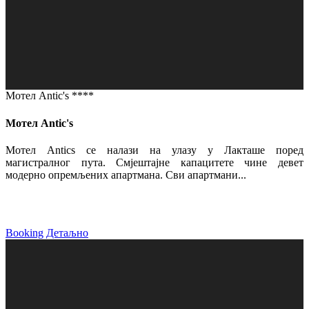
Мотел Antic's ****
Мотел Antic's
Мотел Antics се налази на улазу у Лакташе поред
магистралног пута. Смјештајне капацитете чине девет
модерно опремљених апартмана. Сви апартмани...
Booking
Детаљно