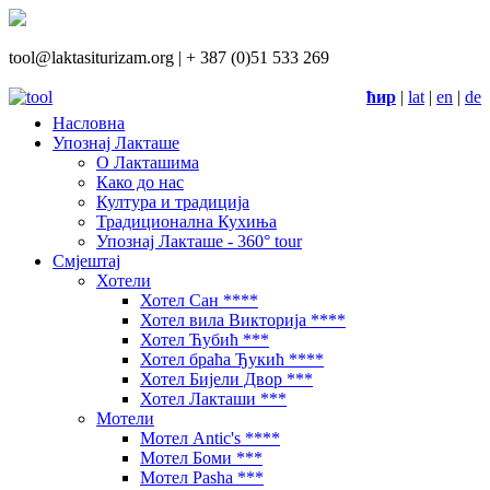
tool@laktasiturizam.org |
+ 387 (0)51 533 269
ћир
|
lat
|
en
|
de
Насловна
Упознај Лакташе
О Лакташима
Како до нас
Култура и традиција
Традиционална Кухиња
Упознај Лакташе - 360° tour
Смјештај
Хотели
Хотел Сан ****
Хотел вила Викторија ****
Хотел Ћубић ***
Хотел браћа Ђукић ****
Хотел Бијели Двор ***
Хотел Лакташи ***
Мотели
Мотел Antic's ****
Мотел Боми ***
Мотел Pasha ***