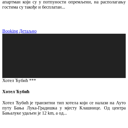
апартман који су у потпуности опремљени, на располагању
гостима су такође и бесплатан...
Booking
Детаљно
Хотел Ћубић ***
Хотел Ћубић
Хотел Ћубић је транзитни тип хотела који се налази на Ауто
путу Бања Лука-Градишка у мјесту Клашнице. Од центра
Бањалуке удаљен је 12 km, а од...