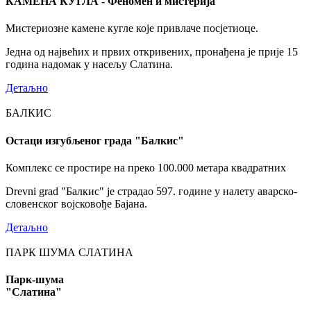
КАМЕНА КУГЛА - Феномен и мистерија
Мистериозне камене кугле које привлаче посјетиоце.
Једна од највећих и првих откривених, пронађена је прије 15
година надомак у насељу Слатина.
Детаљно
БАЛКИС
Остаци изгубљеног града "Балкис"
Комплекс се простире на преко 100.000 метара квадратних
Drevni grad "Балкис" је страдао 597. године у налету аварско-
словенског војсковође Бајана.
Детаљно
ПАРК ШУМА СЛАТИНА
Парк-шума
"Слатина"