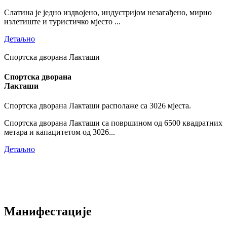
Слатина је једно издвојено, индустријом незагађено, мирно
излетиште и туристичко мјесто ...
Детаљно
Спортска дворана Лакташи
Спортска дворана
Лакташи
Спортска дворана Лакташи располаже са 3026 мјеста.
Спортска дворана Лакташи са површином од 6500 квадратних
метара и капацитетом од 3026...
Детаљно
Манифестације