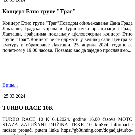
Концерт Етно групе "Траг"
Концерт Етно групе "Траг"Поводом обиљежавања Дана Града
Лакташи, Градска управа и Туристичка организација Града
Лакташи, грађанима поклањају цјеловечерњи концерт Етно
групе "Траг".Концерт ће се одржати у великој сали Центра за
културу и образовање Лакташи, 25. априла 2024. године са
почетком у 19.00 часова. Позвамо вас да заједно прославимо...
Више...
25.03.2024
TURBO RACE 10K
TURBO RACE 10 K 6.4.2024. godine 16.00 časova MOTO
STAZA ZALUŽANI DUŽINA TRKE 10 kmSve informacije
možete pronaći putem linka https://gb3timing.com/dogadjaj/turbo-