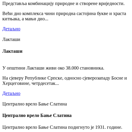
Представља комбинацију природне и створене вриједности.
Већи дио комплекса чини природна састојина букве и храста
китњака, а мањи дио...
Детаљно
Лакташи
Лакташи
У општини Лакташи живи око 38.000 становника.
На сјеверу Републике Српске, односно сјеверозападу Босне и
Херцеговине, четрдесетак...
Детаљно
Централно врело Бање Слатина
Централно врело Бање Слатина
Централно врело Бање Слатина подигнуто је 1931. године.