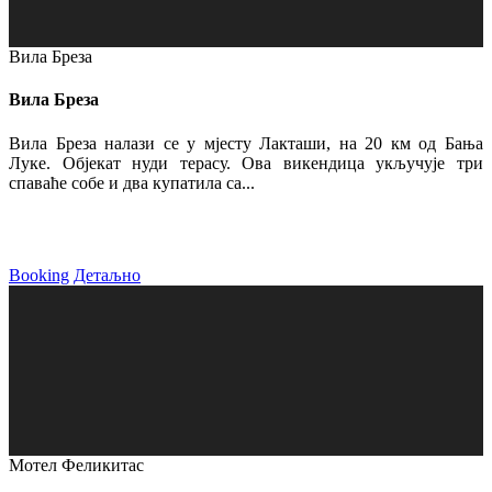
Вила Бреза
Вила Бреза
Вила Бреза налази се у мјесту Лакташи, на 20 км од Бања
Луке. Објекат нуди терасу. Ова викендица укључује три
спаваће собе и два купатила са...
Booking
Детаљно
Мотел Феликитас