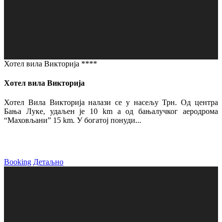
Хотел вила Викторија ****
Хотел вила Викторија
Хотел Вила Викторија налази се у насељу Трн. Од центра
Бања Луке, удаљен је 10 km а од бањалучког аеродрома
“Маховљани” 15 km. У богатој понуди...
Booking
Детаљно