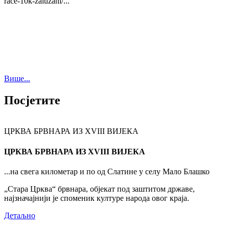
race-10k-zaluzani/...
Више...
Посјетите
ЦРКВА БРВНАРА ИЗ XVIII ВИЈЕКА
ЦРКВА БРВНАРА ИЗ XVIII ВИЈЕКА
...на свега километар и по од Слатине у селу Мало Блашко
„Стара Црква“ брвнара, објекат под заштитом државе,
најзначајнији је споменик културе народа овог краја.
Детаљно