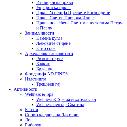
Италијанска црква
Украјинска црква
Црква Успенија Пресвете Богородице
Црква Светог Пророка Илије
Црква посвећена Светим апостолима Петру
и Павлу
Занимљивости
Камена кугла
Љековите стијене
Етно соба
Археолошки локалитети
Римске терме
Балкис
Брдашце
Фондација AD FINES
Излетишта
Трешњев гај
Активности
Wellness & Spa
Wellness & Spa оаза хотела Сан
Wellness центар Слатина
Базени
Спортска дворана Лакташи
Лов
Риболов