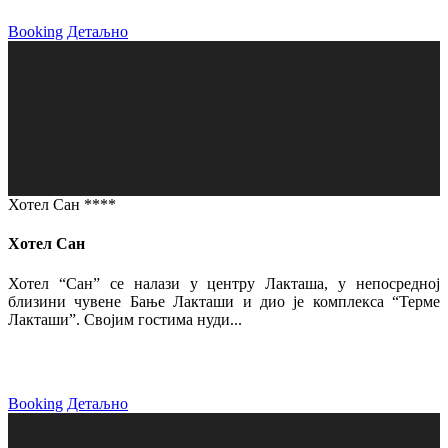
Booking
Детаљно
Хотел Сан ****
Хотел Сан
Хотел “Сан” се налази у центру Лакташа, у непосредној
близини чувене Бање Лакташи и дио је комплекса “Терме
Лакташи”. Својим гостима нуди...
Booking
Детаљно