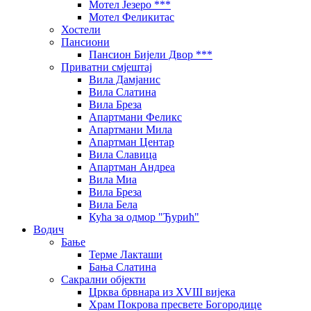
Мотел Језеро ***
Мотел Феликитас
Хостели
Пансиони
Пансион Бијели Двор ***
Приватни смјештај
Вила Дамјанис
Вила Слатина
Вила Бреза
Апартмани Феликс
Апартмани Мила
Апартман Центар
Вила Славица
Апартман Андреа
Вила Миа
Вила Бреза
Вила Бела
Кућа за одмор "Ђурић"
Водич
Бање
Терме Лакташи
Бања Слатина
Сакрални објекти
Црква брвнара из XVIII вијека
Храм Покрова пресвете Богородице