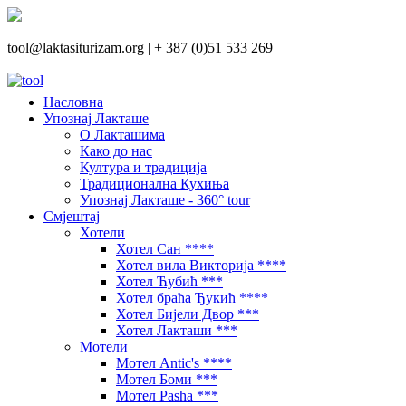
tool@laktasiturizam.org |
+ 387 (0)51 533 269
Насловна
Упознај Лакташе
О Лакташима
Како до нас
Култура и традиција
Традиционална Кухиња
Упознај Лакташе - 360° tour
Смјештај
Хотели
Хотел Сан ****
Хотел вила Викторија ****
Хотел Ћубић ***
Хотел браћа Ђукић ****
Хотел Бијели Двор ***
Хотел Лакташи ***
Мотели
Мотел Antic's ****
Мотел Боми ***
Мотел Pasha ***