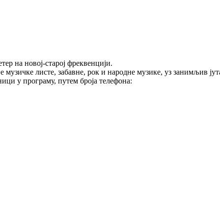
тер на новој-старој фреквенцији.
е музичке листе, забавне, рок и народне музике, уз занимљив ј
ици у програму, путем броја телефона: