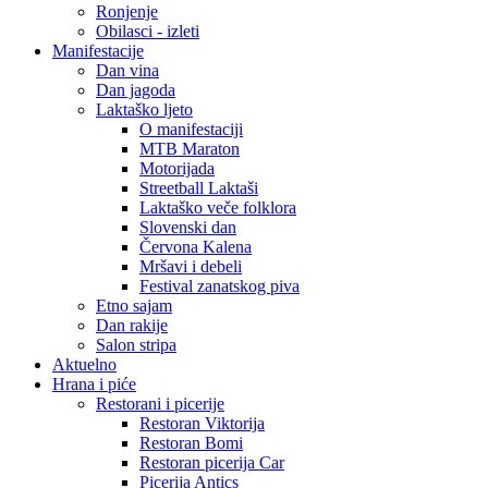
Ronjenje
Obilasci - izleti
Manifestacije
Dan vina
Dan jagoda
Laktaško ljeto
O manifestaciji
MTB Maraton
Motorijada
Streetball Laktaši
Laktaško veče folklora
Slovenski dan
Červona Kalena
Mršavi i debeli
Festival zanatskog piva
Etno sajam
Dan rakije
Salon stripa
Aktuelno
Hrana i piće
Restorani i picerije
Restoran Viktorija
Restoran Bomi
Restoran picerija Car
Picerija Antics