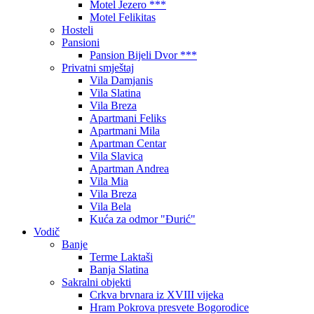
Motel Jezero ***
Motel Felikitas
Hosteli
Pansioni
Pansion Bijeli Dvor ***
Privatni smještaj
Vila Damjanis
Vila Slatina
Vila Breza
Apartmani Feliks
Apartmani Mila
Apartman Centar
Vila Slavica
Apartman Andrea
Vila Mia
Vila Breza
Vila Bela
Kuća za odmor "Đurić"
Vodič
Banje
Terme Laktaši
Banja Slatina
Sakralni objekti
Crkva brvnara iz XVIII vijeka
Hram Pokrova presvete Bogorodice