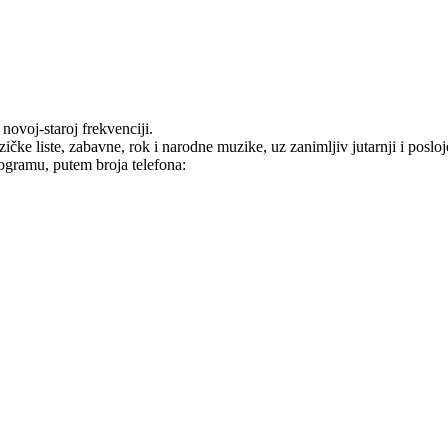
ovoj-staroj frekvenciji.
ke liste, zabavne, rok i narodne muzike, uz zanimljiv jutarnji i posl
ogramu, putem broja telefona: