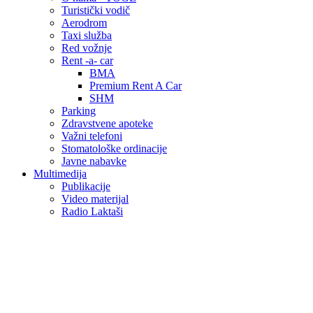
Turistički vodič
Aerodrom
Taxi služba
Red vožnje
Rent -a- car
BMA
Premium Rent A Car
SHM
Parking
Zdravstvene apoteke
Važni telefoni
Stomatološke ordinacije
Javne nabavke
Multimedija
Publikacije
Video materijal
Radio Laktaši