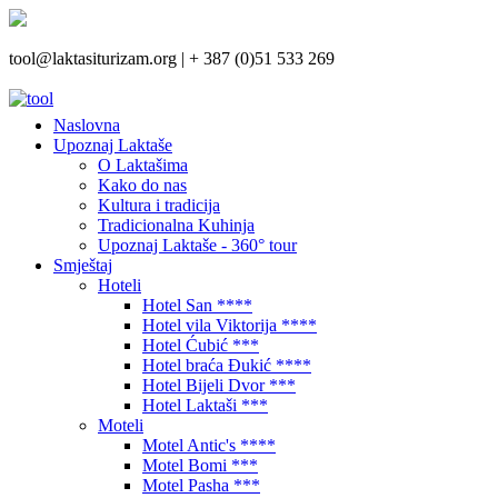
tool@laktasiturizam.org |
+ 387 (0)51 533 269
Naslovna
Upoznaj Laktaše
O Laktašima
Kako do nas
Kultura i tradicija
Tradicionalna Kuhinja
Upoznaj Laktaše - 360° tour
Smještaj
Hoteli
Hotel San ****
Hotel vila Viktorija ****
Hotel Ćubić ***
Hotel braća Đukić ****
Hotel Bijeli Dvor ***
Hotel Laktaši ***
Moteli
Motel Antic's ****
Motel Bomi ***
Motel Pasha ***