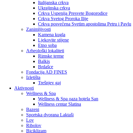
Italijanska crkva
Ukrajinska crkva
Crkva Uspenija Presvete Bogorodice
Crkva Svetog Proroka Ilije
Crkva posvećena Svetim apostolima Petru i Pavlu
Zanimljivosti
Kamena kugla
Ljekovite stijene
Etno soba
Arheološki lokaliteti
Rimske terme
Balkis
Brdašce
Fondacija AD FINES
Izletišta
Trešnjev gaj
Aktivnosti
Wellness & Spa
Wellness & Spa oaza hotela San
Wellness centar Slatina
Bazeni
Sportska dvorana Laktaši
Lov
Ribolov
Biciklizam