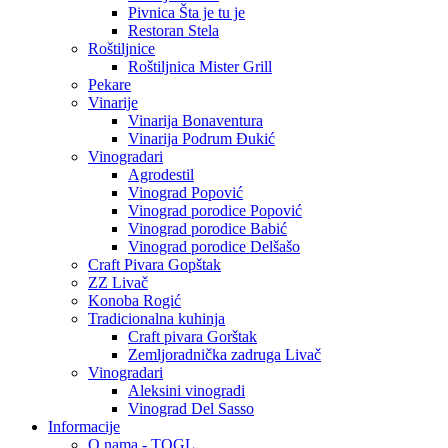
Pivnica Šta je tu je
Restoran Stela
Roštiljnice
Roštiljnica Mister Grill
Pekare
Vinarije
Vinarija Bonaventura
Vinarija Podrum Đukić
Vinogradari
Agrodestil
Vinograd Popović
Vinograd porodice Popović
Vinograd porodice Babić
Vinograd porodice Delšašo
Craft Pivara Gopštak
ZZ Livač
Konoba Rogić
Tradicionalna kuhinja
Craft pivara Gorštak
Zemljoradnička zadruga Livač
Vinogradari
Aleksini vinogradi
Vinograd Del Sasso
Informacije
O nama - TOGL