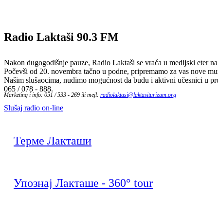
Radio Laktaši
90.3 FM
Nakon dugogodišnje pauze, Radio Laktaši se vraća u medijski eter na n
Počevši od 20. novembra tačno u podne, pripremamo za vas nove muzič
Našim slušaocima, nudimo mogućnost da budu i aktivni učesnici u pr
065 / 078 - 888.
Marketing i info: 051 / 533 - 269 ili mejl:
radiolaktasi@laktasiturizam.org
Slušaj radio on-line
Терме Лакташи
Упознај Лакташе - 360° tour