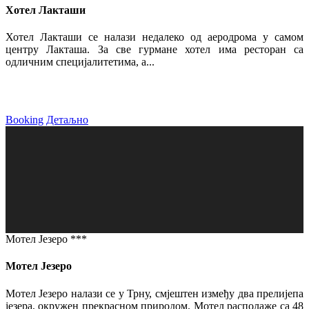
Хотел Лакташи
Хотел Лакташи се налази недалеко од аеродрома у самом
центру Лакташа. За све гурмане хотел има ресторан са
одличним специјалитетима, а...
Booking
Детаљно
Мотел Језеро ***
Мотел Језеро
Мотел Језеро налази се у Трну, смјештен између два прелијепа
језера, окружен прекрасном природом. Мотел располаже са 48