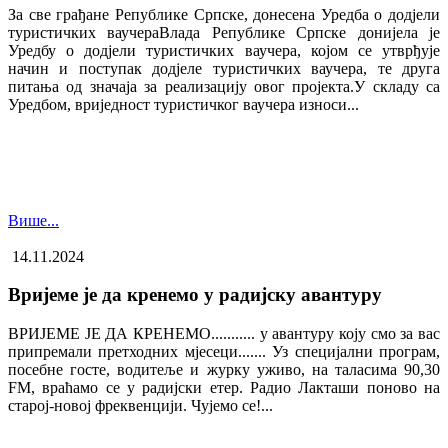
За све грађане Републике Српске, донесена Уредба о додјели
туристичких ваучера​Влада Републике Српске донијела је
Уредбу о додјели туристичких ваучера, којом се утврђује
начин и поступак додјеле туристичких ваучера, те друга
питања од значаја за реализацију овог пројекта.У складу са
Уредбом, вриједност туристичког ваучера износи...
Више...
14.11.2024
Вријеме је да кренемо у радијску авантуру
ВРИЈЕМЕ ЈЕ ДА КРЕНЕМО........... у авантуру коју смо за вас
припремали претходних мјесеци....... Уз специјални програм,
посебне госте, водитеље и журку уживо, на таласима 90,30
FM, враћамо се у радијски етер. Радио Лакташи поново на
старој-новој фреквенцији. Чујемо се!...