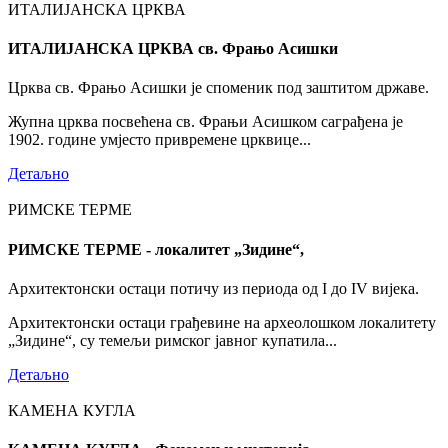
ИТАЛИЈАНСКА ЦРКВА
ИТАЛИЈАНСКА ЦРКВА св. Фрањо Асишки
Црква св. Фрањо Асишки је споменик под заштитом државе.
Жупна црква посвећена св. Фрањи Асишком саграђена је
1902. године умјесто привремене црквице...
Детаљно
РИМСКЕ ТЕРМЕ
РИМСКЕ ТЕРМЕ - локалитет „Зидине“,
Архитектонски остаци потичу из периода од I до IV вијека.
Архитектонски остаци грађевине на археолошком локалитету
„Зидине“, су темељи римског јавног купатила...
Детаљно
КАМЕНА КУГЛА