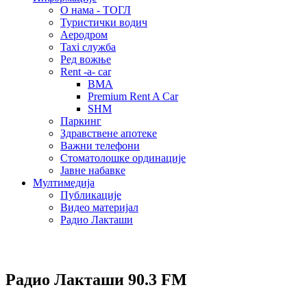
О нама - ТОГЛ
Туристички водич
Аеродром
Taxi служба
Ред вожње
Rent -a- car
BMA
Premium Rent A Car
SHM
Паркинг
Здравствене апотеке
Важни телефони
Стоматолошке ординације
Јавне набавке
Мултимедија
Публикације
Видео материјал
Радио Лакташи
Радио Лакташи
90.3 FM