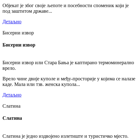
Објекат је због своје љепоте и посебности споменик који је
под заштитом државе...
Детаљно
Бисерни извор
Бисерни извор
Бисерни извор или Стара Бања је каптирано термоминерално
врело.
Врело чине двије куполе и међу-просторије у којима се налазе
каде. Мала или тзв. женска купола...
Детаљно
Слатина
Слатина
Слатина је једно издвојено излетиште и туристичко мјесто.