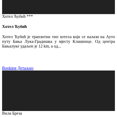
Хотел Ћубић ***
Хотел Ћубић
Хотел Ћубић је транзитни тип хотела који се налази на Ауто
путу Бања Лука-Градишка у мјесту Клашнице. Од центра
Бањалуке удаљен је 12 km, а од...
Booking
Детаљно
Вила Бреза