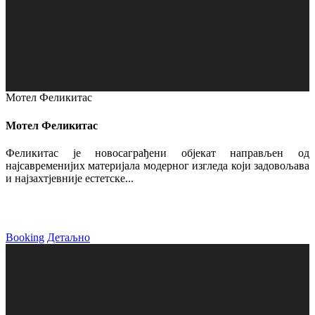
Мотел Феликитас
Мотел Феликитас
Феликитас је новосаграђени објекат направљен од
најсавременијих материјала модерног изгледа који задовољава
и најзахтјевније естетске...
Booking
Детаљно