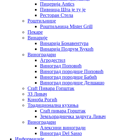
Пицерија Аntics
Пивница Шта је ту је
Ресторан Стела
Роштиљнице
Роштиљница Mister Grill
Пекаре
Винарије
Винарија Бонавентура
Винарија Подрум Ђукић
Виноградари
Агродестил
Виноград Поповић
Виноград породице Поповић
Виноград породице Бабић
Виноград породице Делшашо
Craft Пивара Гопштак
ЗЗ Ливач
Коноба Рогић
Традиционална кухиња
Craft пивара Горштак
Земљорадничка задруга Ливач
Виноградари
Алексини виногради
Виноград Del Sasso
Информације