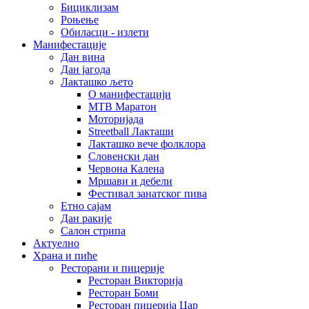
Бициклизам
Роњење
Обиласци - излети
Манифестације
Дан вина
Дан јагода
Лакташко љето
О манифестацији
MTB Маратон
Моторијада
Streetball Лакташи
Лакташко вече фолклора
Словенски дан
Червона Калена
Мршави и дебели
Фестивал занатског пива
Етно сајам
Дан ракије
Салон стрипа
Актуелно
Храна и пиће
Ресторани и пицерије
Ресторан Викторија
Ресторан Боми
Ресторан пицерија Цар