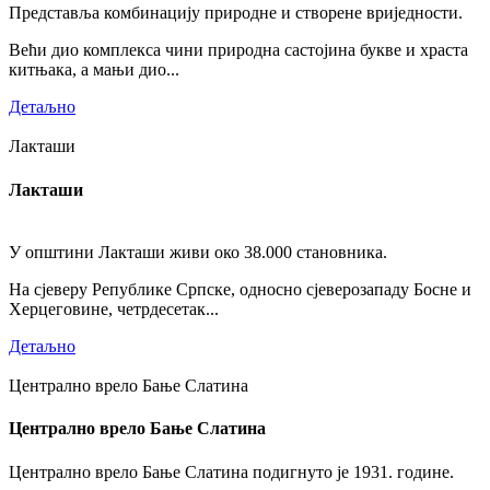
Представља комбинацију природне и створене вриједности.
Већи дио комплекса чини природна састојина букве и храста
китњака, а мањи дио...
Детаљно
Лакташи
Лакташи
У општини Лакташи живи око 38.000 становника.
На сјеверу Републике Српске, односно сјеверозападу Босне и
Херцеговине, четрдесетак...
Детаљно
Централно врело Бање Слатина
Централно врело Бање Слатина
Централно врело Бање Слатина подигнуто је 1931. године.