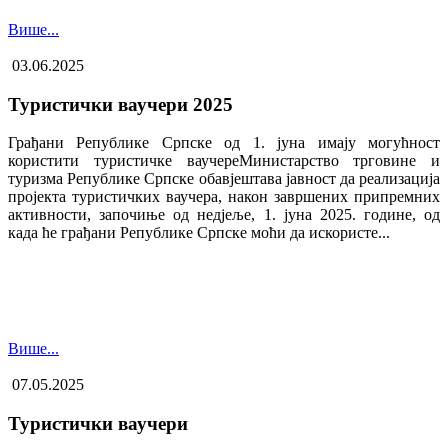
Више...
03.06.2025
Туристички ваучери 2025
Грађани Републике Српске од 1. јуна имају могућност
користити туристичке ваучере​Министарство трговине и
туризма Републике Српске обавјештава јавност да реализација
пројекта туристичких ваучера, након завршених припремних
активности, започиње од недјеље, 1. јуна 2025. године, од
када ће грађани Републике Српске моћи да искористе...
Више...
07.05.2025
Туристички ваучери