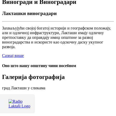
Виногради и Виноградари
Лакташки виноградари
Захваљујући својој богатој историји и географском положају,
али и одличној инфраструктури, Лакташи имају одличну
претпоставку да оправдају имиџ општине за развој
виноградарства и искористе као одскочну даску укупног
развоја.
Сазнај више
Оно што нашу општину чини посебном
Галерија фотографија
град Лакташи у сликама
Терме Лакташи