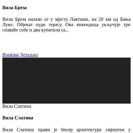
Вила Бреза
Вила Бреза налази се у мјесту Лакташи, на 20 км од Бања
Луке. Објекат нуди терасу. Ова викендица укључује три
спаваће собе и два купатила са...
Booking
Детаљно
Вила Слатина
Вила Слатина
Вила Слатина прави је бисер архитектуре смјештен у