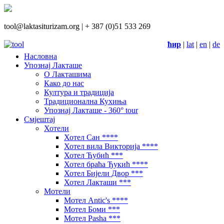
tool@laktasiturizam.org |
+ 387 (0)51 533 269
ћир
|
lat
|
en
|
de
Насловна
Упознај Лакташе
О Лакташима
Како до нас
Култура и традиција
Традиционална Кухиња
Упознај Лакташе - 360° tour
Смјештај
Хотели
Хотел Сан ****
Хотел вила Викторија ****
Хотел Ћубић ***
Хотел браћа Ђукић ****
Хотел Бијели Двор ***
Хотел Лакташи ***
Мотели
Мотел Antic's ****
Мотел Боми ***
Мотел Pasha ***