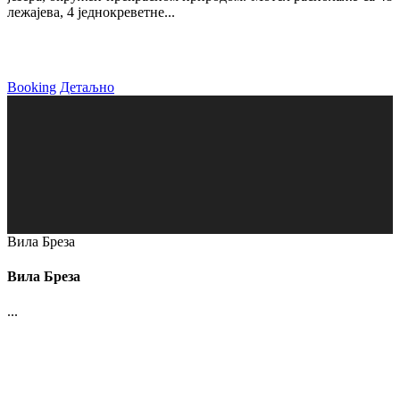
лежајева, 4 једнокреветне...
Booking
Детаљно
Вила Бреза
Вила Бреза
...