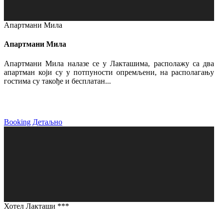
Апартмани Мила
Апартмани Мила
Апартмани Мила налазе се у Лакташима, располажу са два
апартман који су у потпуности опремљени, на располагању
гостима су такође и бесплатан...
Booking
Детаљно
Хотел Лакташи ***