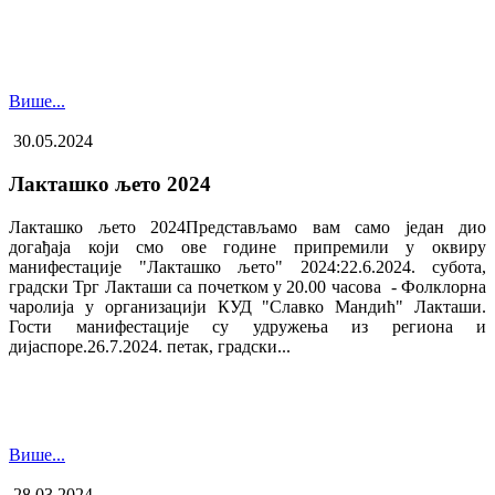
Више...
30.05.2024
Лакташко љето 2024
Лакташко љето 2024Представљамо вам само један дио
догађаја који смо ове године припремили у оквиру
манифестације "Лакташко љето" 2024:22.6.2024. субота,
градски Трг Лакташи са почетком у 20.00 часова - Фолклорна
чаролија у организацији КУД "Славко Мандић" Лакташи.
Гости манифестације су удружења из региона и
дијаспоре.26.7.2024. петак, градски...
Више...
28.03.2024