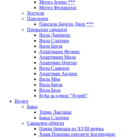
Мотел Језеро ***
Мотел Феликитас
Хостели
Пансиони
Пансион Бијели Двор ***
Приватни смјештај
Вила Дамјанис
Вила Слатина
Вила Бреза
Апартмани Феликс
Апартмани Мила
Апартман Центар
Вила Славица
Апартман Андреа
Вила Миа
Вила Бреза
Вила Бела
Кућа за одмор "Ђурић"
Водич
Бање
Терме Лакташи
Бања Слатина
Сакрални објекти
Црква брвнара из XVIII вијека
Храм Покрова пресвете Богородице