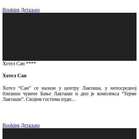
Booking
Детаљно
Хотел Сан ****
Хотел Сан
Хотел “Сан” се налази у центру Лакташа, у непосредној
близини чувене Бање Лакташи и дио је комплекса “Терме
Лакташи”. Својим гостима нуди...
Booking
Детаљно