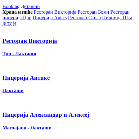
Booking
Детаљно
Храна и пиће
Ресторан Викторија
Ресторан Боми
Ресторан
пицерија Цар
Пицерија Аntics
Ресторан Стела
Пивница Шта
је ту је
Ресторан Викторија
Трн - Лакташи
Пицерија Антикс
Лакташи
Пицерија Александар и Алексеј
Маглајани - Лакташи