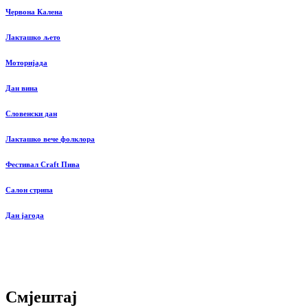
Червона Калена
Лакташко љето
Моторијада
Дан вина
Словенски дан
Лакташко вече фолклора
Фестивал Craft Пива
Салон стрипа
Дан јагода
Смјештај