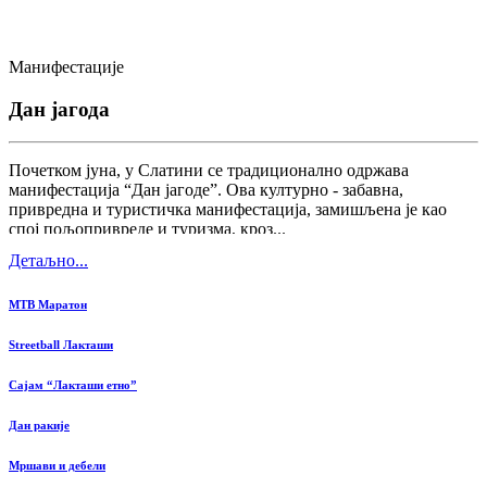
Манифестације
Дан јагода
Почетком јуна, у Слатини се традиционално одржава
манифестација “Дан јагоде”. Ова културно - забавна,
привредна и туристичка манифестација, замишљена је као
спој пољопривреде и туризма, кроз...
Детаљно...
MTB Маратон
Streetball Лакташи
Сајам “Лакташи етно”
Дан ракије
Мршави и дебели