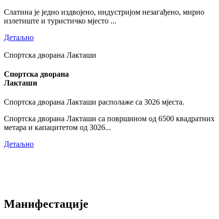
Слатина је једно издвојено, индустријом незагађено, мирно
излетиште и туристичко мјесто ...
Детаљно
Спортска дворана Лакташи
Спортска дворана
Лакташи
Спортска дворана Лакташи располаже са 3026 мјеста.
Спортска дворана Лакташи са површином од 6500 квадратних
метара и капацитетом од 3026...
Детаљно
Манифестације