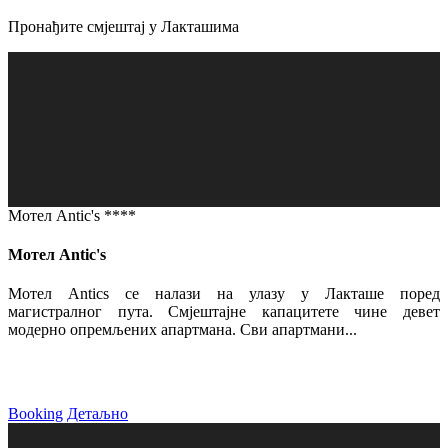
Пронађите смјештај у Лакташима
Мотел Antic's ****
Мотел Antic's
Мотел Antics се налази на улазу у Лакташе поред
магистралног пута. Смјештајне капацитете чине девет
модерно опремљених апартмана. Сви апартмани...
Booking
Детаљно