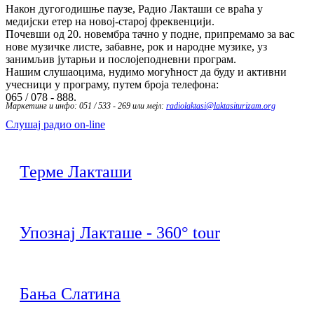
Након дугогодишње паузе, Радио Лакташи се враћа у
медијски етер на новој-старој фреквенцији.
Почевши од 20. новембра тачно у подне, припремамо за вас
нове музичке листе, забавне, рок и народне музике, уз
занимљив јутарњи и послојеподневни програм.
Нашим слушаоцима, нудимо могућност да буду и активни
учесници у програму, путем броја телефона:
065 / 078 - 888.
Маркетинг и инфо: 051 / 533 - 269 или мејл:
radiolaktasi@laktasiturizam.org
Слушај радио on-line
Терме Лакташи
Упознај Лакташе - 360° tour
Бања Слатина