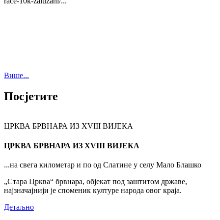
race-10k-zaluzani/...
Више...
Посјетите
ЦРКВА БРВНАРА ИЗ XVIII ВИЈЕКА
ЦРКВА БРВНАРА ИЗ XVIII ВИЈЕКА
...на свега километар и по од Слатине у селу Мало Блашко
„Стара Црква“ брвнара, објекат под заштитом државе,
најзначајнији је споменик културе народа овог краја.
Детаљно