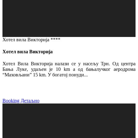
Хотел вила Викторија ****
Хотел вила Викторија
Хотел Вила Викторија налази се у насељу Трн. Од центра
Бања Луке, удаљен је 10 km а од бањалучког аеродрома
“Маховљани” 15 km. У богатој понуди...
Booking
Детаљно