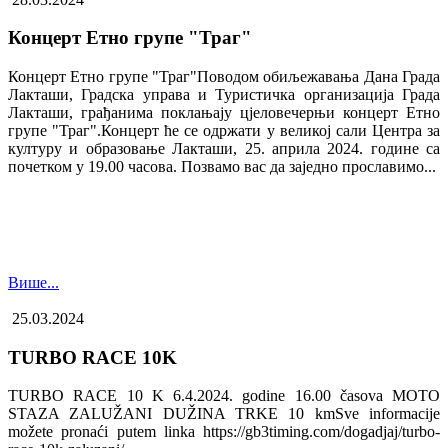
Концерт Етно групе "Траг"
Концерт Етно групе "Траг"Поводом обиљежавања Дана Града
Лакташи, Градска управа и Туристичка организација Града
Лакташи, грађанима поклањају цјеловечерњи концерт Етно
групе "Траг".Концерт ће се одржати у великој сали Центра за
културу и образовање Лакташи, 25. априла 2024. године са
почетком у 19.00 часова. Позвамо вас да заједно прославимо...
Више...
25.03.2024
TURBO RACE 10K
TURBO RACE 10 K 6.4.2024. godine 16.00 časova MOTO
STAZA ZALUŽANI DUŽINA TRKE 10 kmSve informacije
možete pronaći putem linka https://gb3timing.com/dogadjaj/turbo-