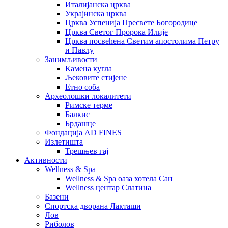
Италијанска црква
Украјинска црква
Црква Успенија Пресвете Богородице
Црква Светог Пророка Илије
Црква посвећена Светим апостолима Петру
и Павлу
Занимљивости
Камена кугла
Љековите стијене
Етно соба
Археолошки локалитети
Римске терме
Балкис
Брдашце
Фондација AD FINES
Излетишта
Трешњев гај
Активности
Wellness & Spa
Wellness & Spa оаза хотела Сан
Wellness центар Слатина
Базени
Спортска дворана Лакташи
Лов
Риболов