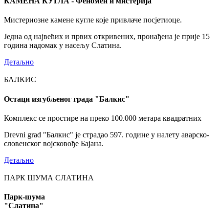
КАМЕНА КУГЛА - Феномен и мистерија
Мистериозне камене кугле које привлаче посјетиоце.
Једна од највећих и првих откривених, пронађена је прије 15
година надомак у насељу Слатина.
Детаљно
БАЛКИС
Остаци изгубљеног града "Балкис"
Комплекс се простире на преко 100.000 метара квадратних
Drevni grad "Балкис" је страдао 597. године у налету аварско-
словенског војсковође Бајана.
Детаљно
ПАРК ШУМА СЛАТИНА
Парк-шума
"Слатина"