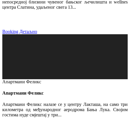
непосредној близини чувеног бањског љечилишта и wellnes
центра Слатина, удаљеног свега 13...
Booking
Детаљно
Апартмани Феликс
Апартмани Феликс
Апартмани Феликс налазе се у центру Лакташа, на само три
километра од међународног аеродрома Бања Лука. Својим
гостима нуде смјештај у три...