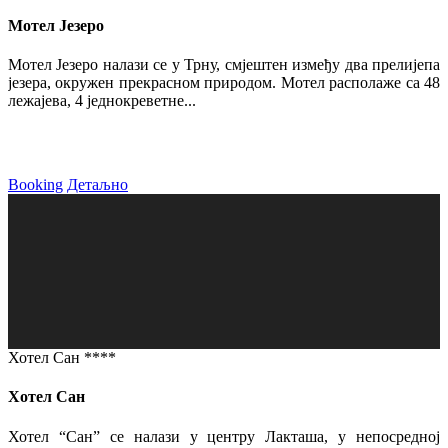
Мотел Језеро
Мотел Језеро налази се у Трну, смјештен између два прелијепа
језера, окружен прекрасном природом. Мотел располаже са 48
лежајева, 4 једнокреветне...
Booking
Детаљно
Хотел Сан ****
Хотел Сан
Хотел “Сан” се налази у центру Лакташа, у непосредној