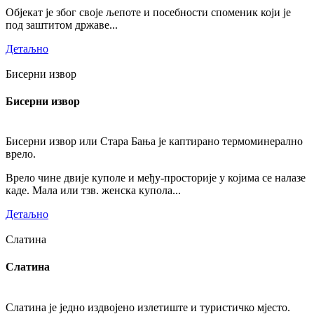
Објекат је због своје љепоте и посебности споменик који је
под заштитом државе...
Детаљно
Бисерни извор
Бисерни извор
Бисерни извор или Стара Бања је каптирано термоминерално
врело.
Врело чине двије куполе и међу-просторије у којима се налазе
каде. Мала или тзв. женска купола...
Детаљно
Слатина
Слатина
Слатина је једно издвојено излетиште и туристичко мјесто.