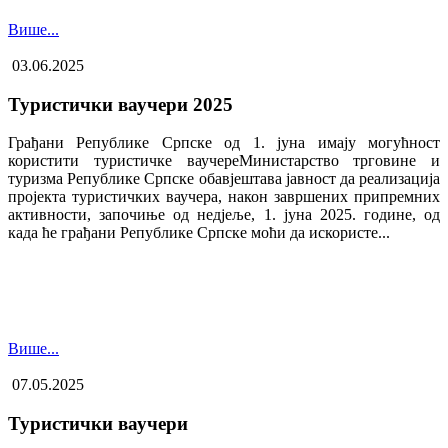
Више...
03.06.2025
Туристички ваучери 2025
Грађани Републике Српске од 1. јуна имају могућност
користити туристичке ваучере​Министарство трговине и
туризма Републике Српске обавјештава јавност да реализација
пројекта туристичких ваучера, након завршених припремних
активности, започиње од недјеље, 1. јуна 2025. године, од
када ће грађани Републике Српске моћи да искористе...
Више...
07.05.2025
Туристички ваучери