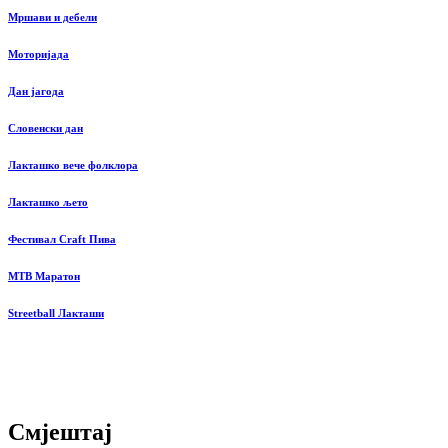
Мршави и дебели
Моторијада
Дан јагода
Словенски дан
Лакташко вече фолклора
Лакташко љето
Фестивал Craft Пива
MTB Маратон
Streetball Лакташи
Смјештај