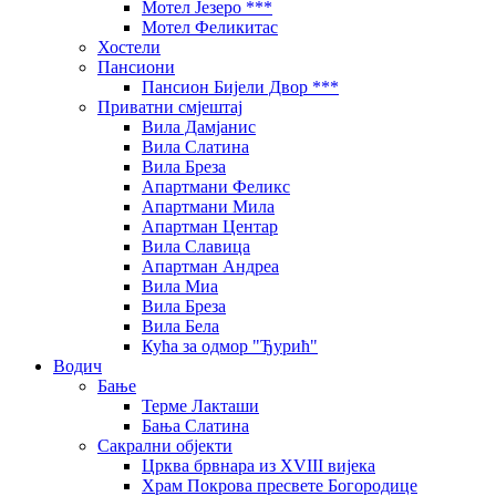
Мотел Језеро ***
Мотел Феликитас
Хостели
Пансиони
Пансион Бијели Двор ***
Приватни смјештај
Вила Дамјанис
Вила Слатина
Вила Бреза
Апартмани Феликс
Апартмани Мила
Апартман Центар
Вила Славица
Апартман Андреа
Вила Миа
Вила Бреза
Вила Бела
Кућа за одмор "Ђурић"
Водич
Бање
Терме Лакташи
Бања Слатина
Сакрални објекти
Црква брвнара из XVIII вијека
Храм Покрова пресвете Богородице