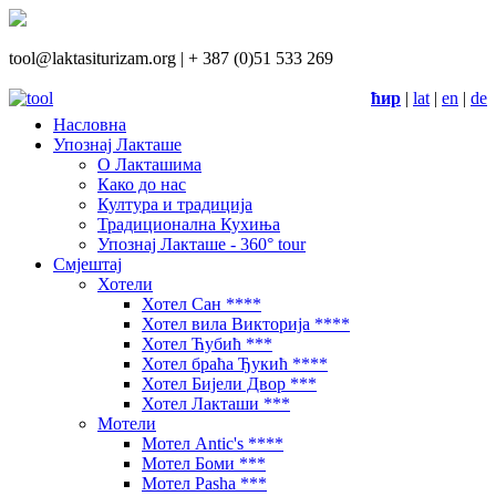
tool@laktasiturizam.org |
+ 387 (0)51 533 269
ћир
|
lat
|
en
|
de
Насловна
Упознај Лакташе
О Лакташима
Како до нас
Култура и традиција
Традиционална Кухиња
Упознај Лакташе - 360° tour
Смјештај
Хотели
Хотел Сан ****
Хотел вила Викторија ****
Хотел Ћубић ***
Хотел браћа Ђукић ****
Хотел Бијели Двор ***
Хотел Лакташи ***
Мотели
Мотел Antic's ****
Мотел Боми ***
Мотел Pasha ***