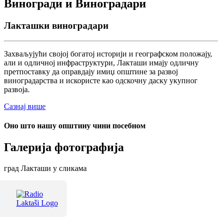
Виногради и Виноградари
Лакташки виноградари
Захваљујући својој богатој историји и географском положају,
али и одличној инфраструктури, Лакташи имају одличну
претпоставку да оправдају имиџ општине за развој
виноградарства и искористе као одскочну даску укупног
развоја.
Сазнај више
Оно што нашу општину чини посебном
Галерија фотографија
град Лакташи у сликама
Терме Лакташи