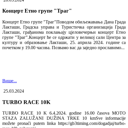
Концерт Етно групе "Траг"
Концерт Етно групе "Траг"Поводом обиљежавања Дана Града
Лакташи, Градска управа и Туристичка организација Града
Лакташи, грађанима поклањају цјеловечерњи концерт Етно
групе "Траг".Концерт ће се одржати у великој сали Центра за
културу и образовање Лакташи, 25. априла 2024. године са
почетком у 19.00 часова. Позвамо вас да заједно прославимо...
Више...
25.03.2024
TURBO RACE 10K
TURBO RACE 10 K 6.4.2024. godine 16.00 časova MOTO
STAZA ZALUŽANI DUŽINA TRKE 10 kmSve informacije
možete pronaći putem linka https://gb3timing.com/dogadjaj/turbo-