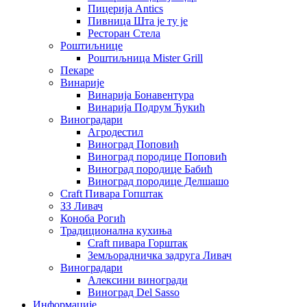
Пицерија Аntics
Пивница Шта је ту је
Ресторан Стела
Роштиљнице
Роштиљница Mister Grill
Пекаре
Винарије
Винарија Бонавентура
Винарија Подрум Ђукић
Виноградари
Агродестил
Виноград Поповић
Виноград породице Поповић
Виноград породице Бабић
Виноград породице Делшашо
Craft Пивара Гопштак
ЗЗ Ливач
Коноба Рогић
Традиционална кухиња
Craft пивара Горштак
Земљорадничка задруга Ливач
Виноградари
Алексини виногради
Виноград Del Sasso
Информације