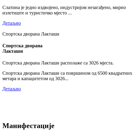
Слатина је једно издвојено, индустријом незагађено, мирно
излетиште и туристичко мјесто ...
Детаљно
Спортска дворана Лакташи
Спортска дворана
Лакташи
Спортска дворана Лакташи располаже са 3026 мјеста.
Спортска дворана Лакташи са површином од 6500 квадратних
метара и капацитетом од 3026...
Детаљно
Манифестације