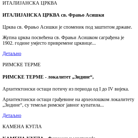
ИТАЛИЈАНСКА ЦРКВА
ИТАЛИЈАНСКА ЦРКВА св. Фрањо Асишки
Црква св. Фрањо Асишки је споменик под заштитом државе.
Жупна црква посвећена св. Фрањи Асишком саграђена је
1902. године умјесто привремене црквице...
Детаљно
РИМСКЕ ТЕРМЕ
РИМСКЕ ТЕРМЕ - локалитет „Зидине“,
Архитектонски остаци потичу из периода од I до IV вијека.
Архитектонски остаци грађевине на археолошком локалитету
„Зидине“, су темељи римског јавног купатила...
Детаљно
КАМЕНА КУГЛА