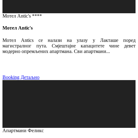
Мотел Antic's ****
Мотел Antic's
Мотел Antics се налази на улазу у Лакташе поред
магистралног пута. Смјештајне капацитете чине девет
модерно опремљених апартмана. Сви апартмани...
Booking
Детаљно
Апартмани Феликс