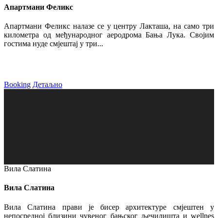
Апартмани Феликс
Апартмани Феликс налазе се у центру Лакташа, на само три
километра од међународног аеродрома Бања Лука. Својим
гостима нуде смјештај у три...
Booking
Детаљно
Вила Слатина
Вила Слатина
Вила Слатина прави је бисер архитектуре смјештен у
непосредној близини чувеног бањског љечилишта и wellnes