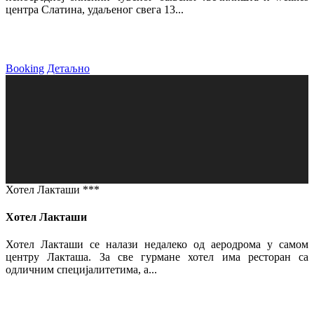
центра Слатина, удаљеног свега 13...
Booking
Детаљно
Хотел Лакташи ***
Хотел Лакташи
Хотел Лакташи се налази недалеко од аеродрома у самом
центру Лакташа. За све гурмане хотел има ресторан са
одличним специјалитетима, а...