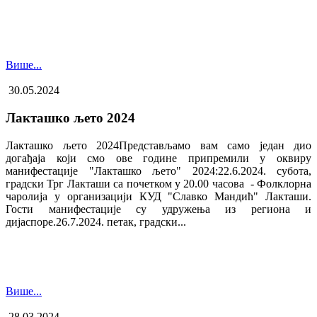
Више...
30.05.2024
Лакташко љето 2024
Лакташко љето 2024Представљамо вам само један дио
догађаја који смо ове године припремили у оквиру
манифестације "Лакташко љето" 2024:22.6.2024. субота,
градски Трг Лакташи са почетком у 20.00 часова - Фолклорна
чаролија у организацији КУД "Славко Мандић" Лакташи.
Гости манифестације су удружења из региона и
дијаспоре.26.7.2024. петак, градски...
Више...
28.03.2024