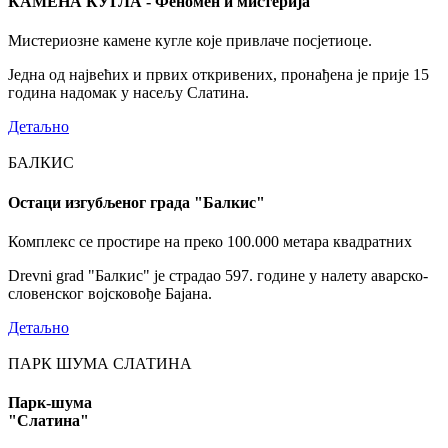
КАМЕНА КУГЛА - Феномен и мистерија
Мистериозне камене кугле које привлаче посјетиоце.
Једна од највећих и првих откривених, пронађена је прије 15
година надомак у насељу Слатина.
Детаљно
БАЛКИС
Остаци изгубљеног града "Балкис"
Комплекс се простире на преко 100.000 метара квадратних
Drevni grad "Балкис" је страдао 597. године у налету аварско-
словенског војсковође Бајана.
Детаљно
ПАРК ШУМА СЛАТИНА
Парк-шума
"Слатина"