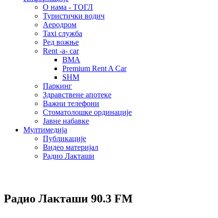
О нама - ТОГЛ
Туристички водич
Аеродром
Taxi служба
Ред вожње
Rent -a- car
BMA
Premium Rent A Car
SHM
Паркинг
Здравствене апотеке
Важни телефони
Стоматолошке ординације
Јавне набавке
Мултимедија
Публикације
Видео материјал
Радио Лакташи
Радио Лакташи
90.3 FM