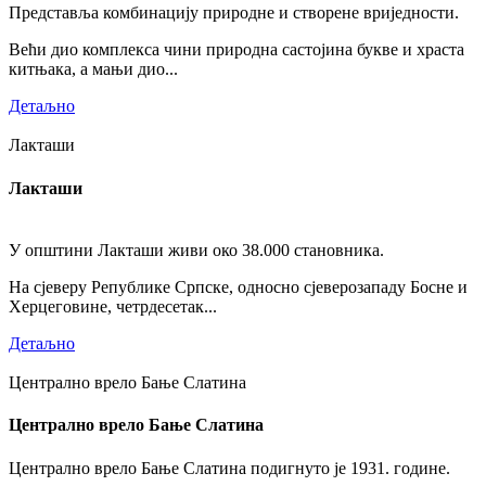
Представља комбинацију природне и створене вриједности.
Већи дио комплекса чини природна састојина букве и храста
китњака, а мањи дио...
Детаљно
Лакташи
Лакташи
У општини Лакташи живи око 38.000 становника.
На сјеверу Републике Српске, односно сјеверозападу Босне и
Херцеговине, четрдесетак...
Детаљно
Централно врело Бање Слатина
Централно врело Бање Слатина
Централно врело Бање Слатина подигнуто је 1931. године.