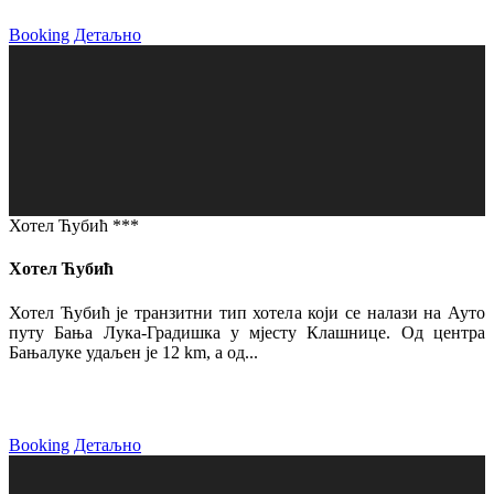
Booking
Детаљно
Хотел Ћубић ***
Хотел Ћубић
Хотел Ћубић је транзитни тип хотела који се налази на Ауто
путу Бања Лука-Градишка у мјесту Клашнице. Од центра
Бањалуке удаљен је 12 km, а од...
Booking
Детаљно