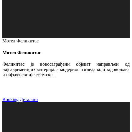
Мотел Феликитас
Мотел Феликитас
Феликитас је новосаграђени објекат направљен од
најсавременијих материјала модерног изгледа који задовољава
и најзахтјевније естетске...
Booking
Детаљно