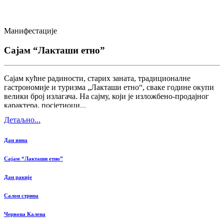
Манифестације
Сајам “Лакташи етно”
Сајам кућне радиности, старих заната, традиционалне
гастрономије и туризма „Лакташи етно“, сваке године окупи
велики број излагача. На сајму, који је изложбено-продајног
карактера, посјетиоци...
Детаљно...
Дан вина
Сајам “Лакташи етно”
Дан ракије
Салон стрипа
Червона Калена