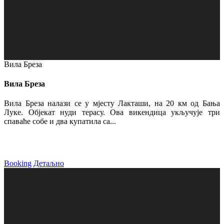
Вила Бреза
Вила Бреза
Вила Бреза налази се у мјесту Лакташи, на 20 км од Бања
Луке. Објекат нуди терасу. Ова викендица укључује три
спаваће собе и два купатила са...
Booking
Детаљно