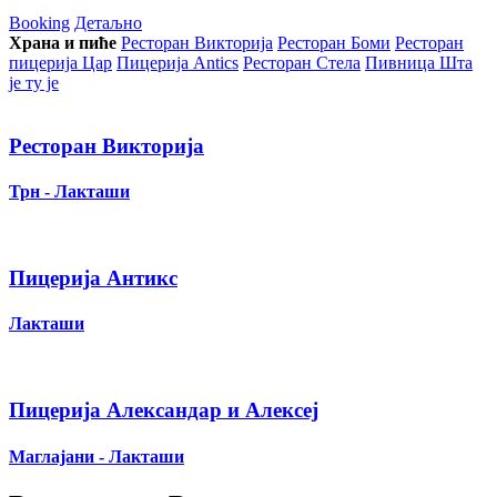
Booking
Детаљно
Храна и пиће
Ресторан Викторија
Ресторан Боми
Ресторан
пицерија Цар
Пицерија Аntics
Ресторан Стела
Пивница Шта
је ту је
Ресторан Викторија
Трн - Лакташи
Пицерија Антикс
Лакташи
Пицерија Александар и Алексеј
Маглајани - Лакташи