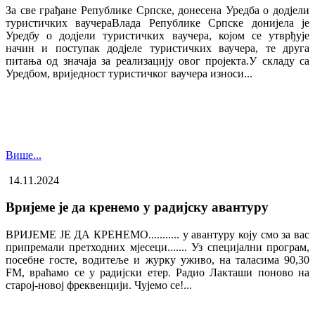
За све грађане Републике Српске, донесена Уредба о додјели
туристичких ваучера​Влада Републике Српске донијела је
Уредбу о додјели туристичких ваучера, којом се утврђује
начин и поступак додјеле туристичких ваучера, те друга
питања од значаја за реализацију овог пројекта.У складу са
Уредбом, вриједност туристичког ваучера износи...
Више...
14.11.2024
Вријеме је да кренемо у радијску авантуру
ВРИЈЕМЕ ЈЕ ДА КРЕНЕМО........... у авантуру коју смо за вас
припремали претходних мјесеци....... Уз специјални програм,
посебне госте, водитеље и журку уживо, на таласима 90,30
FM, враћамо се у радијски етер. Радио Лакташи поново на
старој-новој фреквенцији. Чујемо се!...