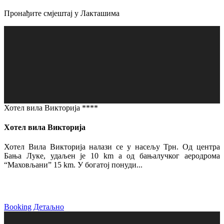
Пронађите смјештај у Лакташима
Хотел вила Викторија ****
Хотел вила Викторија
Хотел Вила Викторија налази се у насељу Трн. Од центра
Бања Луке, удаљен је 10 km а од бањалучког аеродрома
“Маховљани” 15 km. У богатој понуди...
Booking
Детаљно