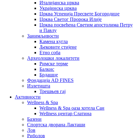
Италијанска црква
Украјинска црква
Црква Успенија Пресвете Богородице
Црква Светог Пророка Илије
Црква посвећена Светим апостолима Петру
и Павлу
Занимљивости
Камена кугла
Љековите стијене
Етно соба
Археолошки локалитети
Римске терме
Балкис
Брдашце
Фондација AD FINES
Излетишта
Трешњев гај
Активности
Wellness & Spa
Wellness & Spa оаза хотела Сан
Wellness центар Слатина
Базени
Спортска дворана Лакташи
Лов
Риболов