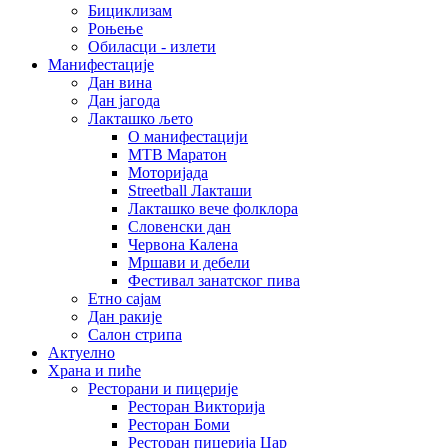
Бициклизам
Роњење
Обиласци - излети
Манифестације
Дан вина
Дан јагода
Лакташко љето
О манифестацији
MTB Маратон
Моторијада
Streetball Лакташи
Лакташко вече фолклора
Словенски дан
Червона Калена
Мршави и дебели
Фестивал занатског пива
Етно сајам
Дан ракије
Салон стрипа
Актуелно
Храна и пиће
Ресторани и пицерије
Ресторан Викторија
Ресторан Боми
Ресторан пицерија Цар