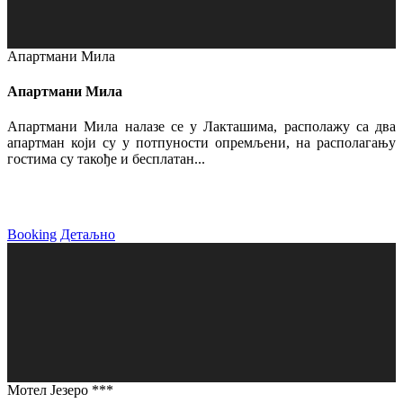
Апартмани Мила
Апартмани Мила
Апартмани Мила налазе се у Лакташима, располажу са два
апартман који су у потпуности опремљени, на располагању
гостима су такође и бесплатан...
Booking
Детаљно
Мотел Језеро ***