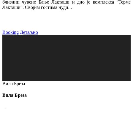
близини чувене Бање Лакташи и дио је комплекса “Терме
Лакташи”. Својим гостима нуди...
Booking
Детаљно
Вила Бреза
Вила Бреза
...