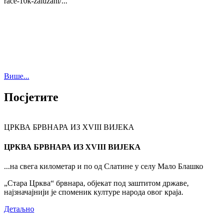
race-10k-zaluzani/...
Више...
Посјетите
ЦРКВА БРВНАРА ИЗ XVIII ВИЈЕКА
ЦРКВА БРВНАРА ИЗ XVIII ВИЈЕКА
...на свега километар и по од Слатине у селу Мало Блашко
„Стара Црква“ брвнара, објекат под заштитом државе,
најзначајнији је споменик културе народа овог краја.
Детаљно