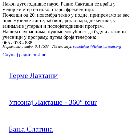
Након дугогодишње паузе, Радио Лакташи се враћа у
медијски етер на новој-старој фреквенцији.
Почевши од 20. новембра тачно у подне, припремамо за вас
нове музичке листе, забавне, рок и народне музике, уз
занимљив јутарњи и послојеподневни програм.
Нашим слушаоцима, нудимо могућност да буду и активни
учесници у програму, путем броја телефона:
065 / 078 - 888.
Маркетинг и инфо: 051 / 533 - 269 или мејл:
radiolaktasi@laktasiturizam.org
Слушај радио on-line
Терме Лакташи
Упознај Лакташе - 360° tour
Бања Слатина