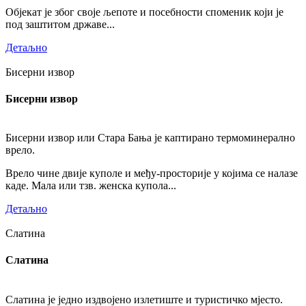
Објекат је због своје љепоте и посебности споменик који је
под заштитом државе...
Детаљно
Бисерни извор
Бисерни извор
Бисерни извор или Стара Бања је каптирано термоминерално
врело.
Врело чине двије куполе и међу-просторије у којима се налазе
каде. Мала или тзв. женска купола...
Детаљно
Слатина
Слатина
Слатина је једно издвојено излетиште и туристичко мјесто.