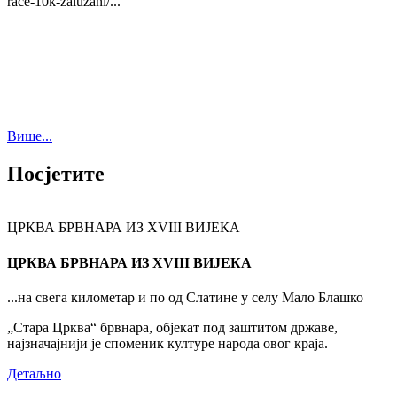
race-10k-zaluzani/...
Више...
Посјетите
ЦРКВА БРВНАРА ИЗ XVIII ВИЈЕКА
ЦРКВА БРВНАРА ИЗ XVIII ВИЈЕКА
...на свега километар и по од Слатине у селу Мало Блашко
„Стара Црква“ брвнара, објекат под заштитом државе,
најзначајнији је споменик културе народа овог краја.
Детаљно