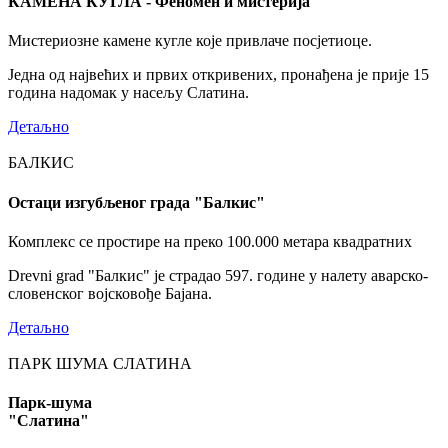
КАМЕНА КУГЛА - Феномен и мистерија
Мистериозне камене кугле које привлаче посјетиоце.
Једна од највећих и првих откривених, пронађена је прије 15
година надомак у насељу Слатина.
Детаљно
БАЛКИС
Остаци изгубљеног града "Балкис"
Комплекс се простире на преко 100.000 метара квадратних
Drevni grad "Балкис" је страдао 597. године у налету аварско-
словенског војсковође Бајана.
Детаљно
ПАРК ШУМА СЛАТИНА
Парк-шума
"Слатина"