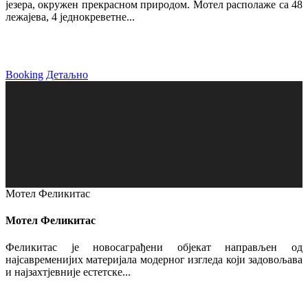
језера, окружен прекрасном природом. Мотел располаже са 48
лежајева, 4 једнокреветне...
Booking
Детаљно
Мотел Феликитас
Мотел Феликитас
Феликитас је новосаграђени објекат направљен од
најсавременијих материјала модерног изгледа који задовољава
и најзахтјевније естетске...