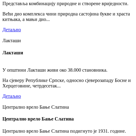
Представља комбинацију природне и створене вриједности.
Већи дио комплекса чини природна састојина букве и храста
китњака, а мањи дио...
Детаљно
Лакташи
Лакташи
У општини Лакташи живи око 38.000 становника.
На сјеверу Републике Српске, односно сјеверозападу Босне и
Херцеговине, четрдесетак...
Детаљно
Централно врело Бање Слатина
Централно врело Бање Слатина
Централно врело Бање Слатина подигнуто је 1931. године.