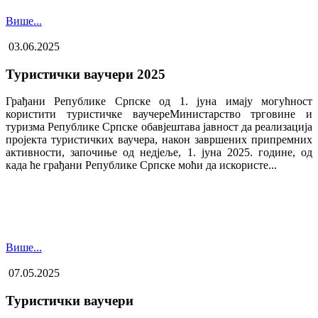
Више...
03.06.2025
Туристички ваучери 2025
Грађани Републике Српске од 1. јуна имају могућност
користити туристичке ваучере​Министарство трговине и
туризма Републике Српске обавјештава јавност да реализација
пројекта туристичких ваучера, након завршених припремних
активности, започиње од недјеље, 1. јуна 2025. године, од
када ће грађани Републике Српске моћи да искористе...
Више...
07.05.2025
Туристички ваучери