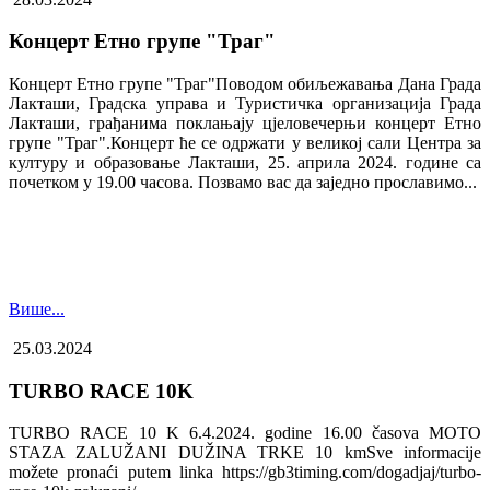
Концерт Етно групе "Траг"
Концерт Етно групе "Траг"Поводом обиљежавања Дана Града
Лакташи, Градска управа и Туристичка организација Града
Лакташи, грађанима поклањају цјеловечерњи концерт Етно
групе "Траг".Концерт ће се одржати у великој сали Центра за
културу и образовање Лакташи, 25. априла 2024. године са
почетком у 19.00 часова. Позвамо вас да заједно прославимо...
Више...
25.03.2024
TURBO RACE 10K
TURBO RACE 10 K 6.4.2024. godine 16.00 časova MOTO
STAZA ZALUŽANI DUŽINA TRKE 10 kmSve informacije
možete pronaći putem linka https://gb3timing.com/dogadjaj/turbo-