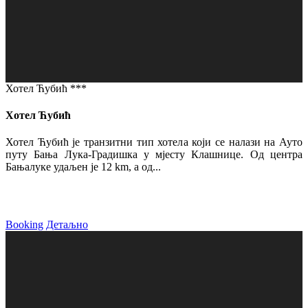
Хотел Ћубић ***
Хотел Ћубић
Хотел Ћубић је транзитни тип хотела који се налази на Ауто
путу Бања Лука-Градишка у мјесту Клашнице. Од центра
Бањалуке удаљен је 12 km, а од...
Booking
Детаљно