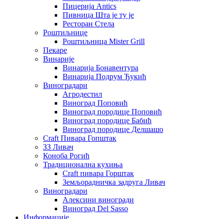
Пицерија Аntics
Пивница Шта је ту је
Ресторан Стела
Роштиљнице
Роштиљница Mister Grill
Пекаре
Винарије
Винарија Бонавентура
Винарија Подрум Ђукић
Виноградари
Агродестил
Виноград Поповић
Виноград породице Поповић
Виноград породице Бабић
Виноград породице Делшашо
Craft Пивара Гопштак
ЗЗ Ливач
Коноба Рогић
Традиционална кухиња
Craft пивара Горштак
Земљорадничка задруга Ливач
Виноградари
Алексини виногради
Виноград Del Sasso
Информације