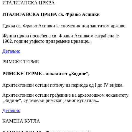
ИТАЛИЈАНСКА ЦРКВА
ИТАЛИЈАНСКА ЦРКВА св. Фрањо Асишки
Црква св. Фрањо Асишки је споменик под заштитом државе.
Жупна црква посвећена св. Фрањи Асишком саграђена је
1902. године умјесто привремене црквице...
Детаљно
РИМСКЕ ТЕРМЕ
РИМСКЕ ТЕРМЕ - локалитет „Зидине“,
Архитектонски остаци потичу из периода од I до IV вијека.
Архитектонски остаци грађевине на археолошком локалитету
„Зидине“, су темељи римског јавног купатила...
Детаљно
КАМЕНА КУГЛА