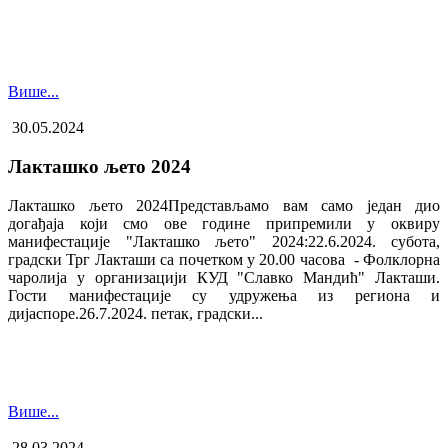
Више...
30.05.2024
Лакташко љето 2024
Лакташко љето 2024Представљамо вам само један дио
догађаја који смо ове године припремили у оквиру
манифестације "Лакташко љето" 2024:22.6.2024. субота,
градски Трг Лакташи са почетком у 20.00 часова - Фолклорна
чаролија у организацији КУД "Славко Мандић" Лакташи.
Гости манифестације су удружења из региона и
дијаспоре.26.7.2024. петак, градски...
Више...
28.03.2024