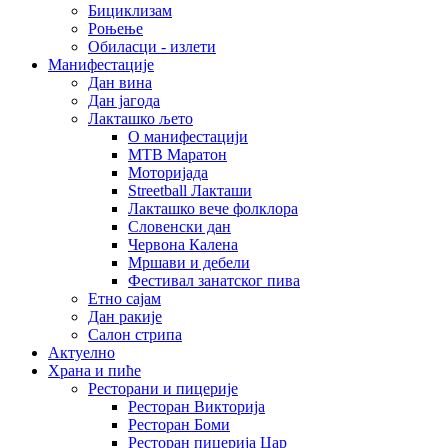
Бициклизам
Роњење
Обиласци - излети
Манифестације
Дан вина
Дан јагода
Лакташко љето
О манифестацији
MTB Маратон
Моторијада
Streetball Лакташи
Лакташко вече фолклора
Словенски дан
Червона Калена
Мршави и дебели
Фестивал занатског пива
Етно сајам
Дан ракије
Салон стрипа
Актуелно
Храна и пиће
Ресторани и пицерије
Ресторан Викторија
Ресторан Боми
Ресторан пицерија Цар