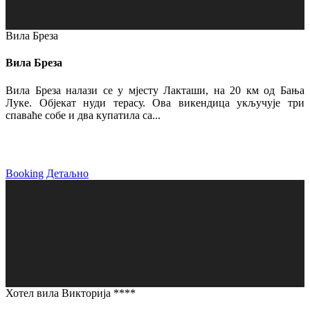
Вила Бреза
Вила Бреза
Вила Бреза налази се у мјесту Лакташи, на 20 км од Бања
Луке. Објекат нуди терасу. Ова викендица укључује три
спаваће собе и два купатила са...
Booking
Детаљно
Хотел вила Викторија ****