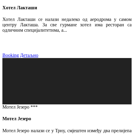
Хотел Лакташи
Хотел Лакташи се налази недалеко од аеродрома у самом
центру Лакташа. За све гурмане хотел има ресторан са
одличним специјалитетима, а...
Booking
Детаљно
Мотел Језеро ***
Мотел Језеро
Мотел Језеро налази се у Трну, смјештен између два прелијепа