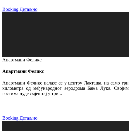
Booking
Детаљно
Апартмани Феликс
Апартмани Феликс
Апартмани Феликс налазе се у центру Лакташа, на само три
километра од међународног аеродрома Бања Лука. Својим
гостима нуде смјештај у три...
Booking
Детаљно