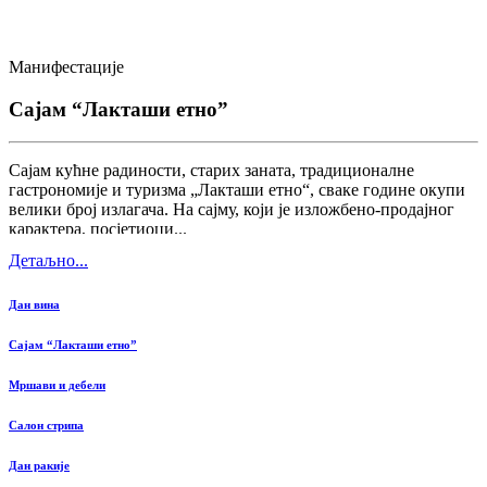
Манифестације
Сајам “Лакташи етно”
Сајам кућне радиности, старих заната, традиционалне
гастрономије и туризма „Лакташи етно“, сваке године окупи
велики број излагача. На сајму, који је изложбено-продајног
карактера, посјетиоци...
Детаљно...
Дан вина
Сајам “Лакташи етно”
Мршави и дебели
Салон стрипа
Дан ракије