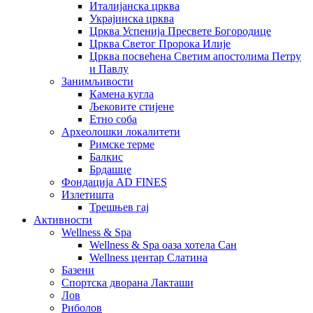
Италијанска црква
Украјинска црква
Црква Успенија Пресвете Богородице
Црква Светог Пророка Илије
Црква посвећена Светим апостолима Петру
и Павлу
Занимљивости
Камена кугла
Љековите стијене
Етно соба
Археолошки локалитети
Римске терме
Балкис
Брдашце
Фондација AD FINES
Излетишта
Трешњев гај
Активности
Wellness & Spa
Wellness & Spa оаза хотела Сан
Wellness центар Слатина
Базени
Спортска дворана Лакташи
Лов
Риболов