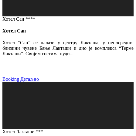
Хотел Сан ****
Хотел Сан
Хотел “Сан” се налази у центру Лакташа, у непосредној
близини чувене Бање Лакташи и дио је комплекса “Терме
Лакташи”. Својим гостима нуди...
Booking
Детаљно
Хотел Лакташи ***