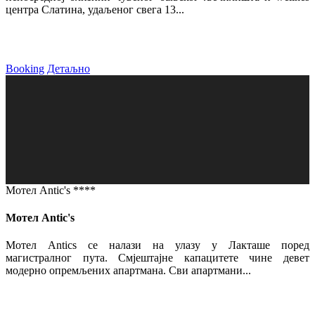
центра Слатина, удаљеног свега 13...
Booking
Детаљно
Мотел Antic's ****
Мотел Antic's
Мотел Antics се налази на улазу у Лакташе поред
магистралног пута. Смјештајне капацитете чине девет
модерно опремљених апартмана. Сви апартмани...