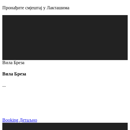
Пронађите смјештај у Лакташима
Вила Бреза
Вила Бреза
...
Booking
Детаљно