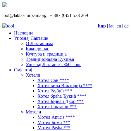
tool@laktasiturizam.org |
+ 387 (0)51 533 269
ћир
|
lat
|
en
|
de
Насловна
Упознај Лакташе
О Лакташима
Како до нас
Култура и традиција
Традиционална Кухиња
Упознај Лакташе - 360° tour
Смјештај
Хотели
Хотел Сан ****
Хотел вила Викторија ****
Хотел Ћубић ***
Хотел браћа Ђукић ****
Хотел Бијели Двор ***
Хотел Лакташи ***
Мотели
Мотел Antic's ****
Мотел Боми ***
Мотел Pasha ***