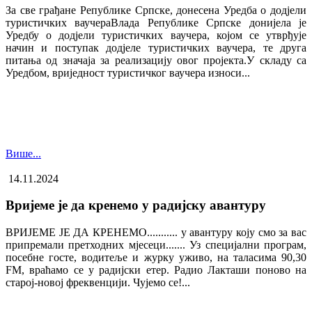
За све грађане Републике Српске, донесена Уредба о додјели
туристичких ваучера​Влада Републике Српске донијела је
Уредбу о додјели туристичких ваучера, којом се утврђује
начин и поступак додјеле туристичких ваучера, те друга
питања од значаја за реализацију овог пројекта.У складу са
Уредбом, вриједност туристичког ваучера износи...
Више...
14.11.2024
Вријеме је да кренемо у радијску авантуру
ВРИЈЕМЕ ЈЕ ДА КРЕНЕМО........... у авантуру коју смо за вас
припремали претходних мјесеци....... Уз специјални програм,
посебне госте, водитеље и журку уживо, на таласима 90,30
FM, враћамо се у радијски етер. Радио Лакташи поново на
старој-новој фреквенцији. Чујемо се!...