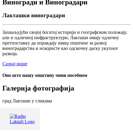
Виногради и Виноградари
Лакташки виноградари
Захваљујући својој богатој историји и географском положају,
али и одличној инфраструктури, Лакташи имају одличну
претпоставку да оправдају имиџ општине за развој
виноградарства и искористе као одскочну даску укупног
развоја.
Сазнај више
Оно што нашу општину чини посебном
Галерија фотографија
град Лакташи у сликама
Терме Лакташи