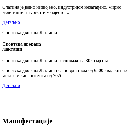
Слатина је једно издвојено, индустријом незагађено, мирно
излетиште и туристичко мјесто ...
Детаљно
Спортска дворана Лакташи
Спортска дворана
Лакташи
Спортска дворана Лакташи располаже са 3026 мјеста.
Спортска дворана Лакташи са површином од 6500 квадратних
метара и капацитетом од 3026...
Детаљно
Манифестације