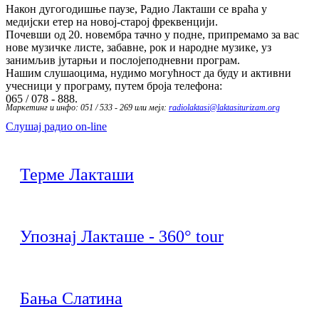
Након дугогодишње паузе, Радио Лакташи се враћа у
медијски етер на новој-старој фреквенцији.
Почевши од 20. новембра тачно у подне, припремамо за вас
нове музичке листе, забавне, рок и народне музике, уз
занимљив јутарњи и послојеподневни програм.
Нашим слушаоцима, нудимо могућност да буду и активни
учесници у програму, путем броја телефона:
065 / 078 - 888.
Маркетинг и инфо: 051 / 533 - 269 или мејл:
radiolaktasi@laktasiturizam.org
Слушај радио on-line
Терме Лакташи
Упознај Лакташе - 360° tour
Бања Слатина