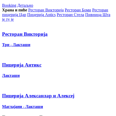
Booking
Детаљно
Храна и пиће
Ресторан Викторија
Ресторан Боми
Ресторан
пицерија Цар
Пицерија Аntics
Ресторан Стела
Пивница Шта
је ту је
Ресторан Викторија
Трн - Лакташи
Пицерија Антикс
Лакташи
Пицерија Александар и Алексеј
Маглајани - Лакташи