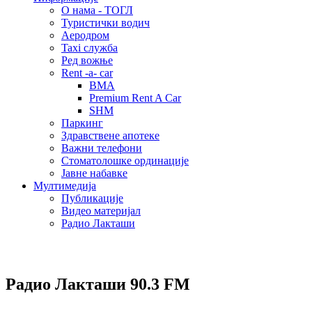
О нама - ТОГЛ
Туристички водич
Аеродром
Taxi служба
Ред вожње
Rent -a- car
BMA
Premium Rent A Car
SHM
Паркинг
Здравствене апотеке
Важни телефони
Стоматолошке ординације
Јавне набавке
Мултимедија
Публикације
Видео материјал
Радио Лакташи
Радио Лакташи
90.3 FM