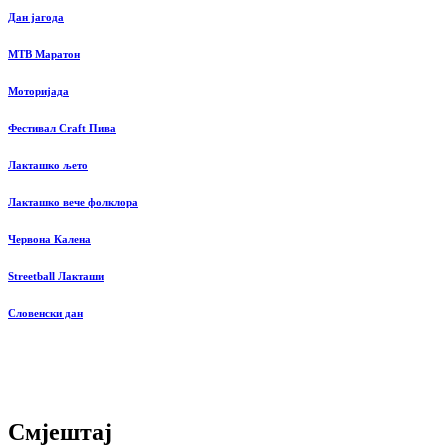
Дан јагода
MTB Маратон
Моторијада
Фестивал Craft Пива
Лакташко љето
Лакташко вече фолклора
Червона Калена
Streetball Лакташи
Словенски дан
Смјештај