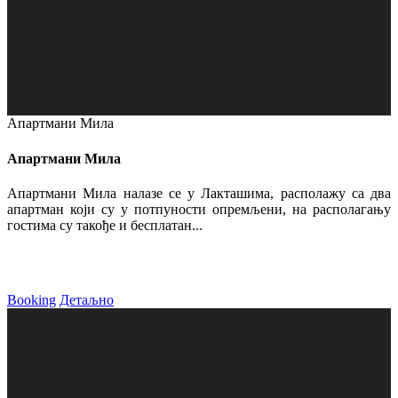
Апартмани Мила
Апартмани Мила
Апартмани Мила налазе се у Лакташима, располажу са два
апартман који су у потпуности опремљени, на располагању
гостима су такође и бесплатан...
Booking
Детаљно