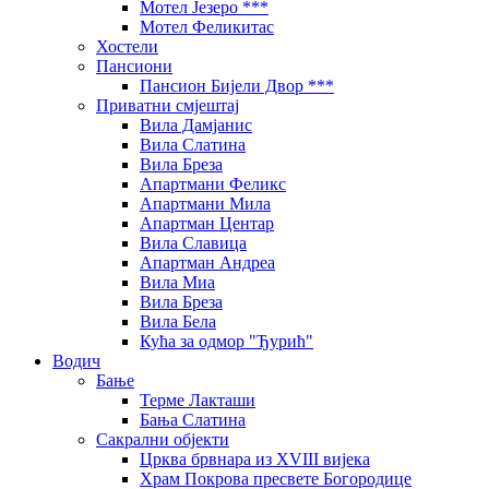
Мотел Језеро ***
Мотел Феликитас
Хостели
Пансиони
Пансион Бијели Двор ***
Приватни смјештај
Вила Дамјанис
Вила Слатина
Вила Бреза
Апартмани Феликс
Апартмани Мила
Апартман Центар
Вила Славица
Апартман Андреа
Вила Миа
Вила Бреза
Вила Бела
Кућа за одмор "Ђурић"
Водич
Бање
Терме Лакташи
Бања Слатина
Сакрални објекти
Црква брвнара из XVIII вијека
Храм Покрова пресвете Богородице