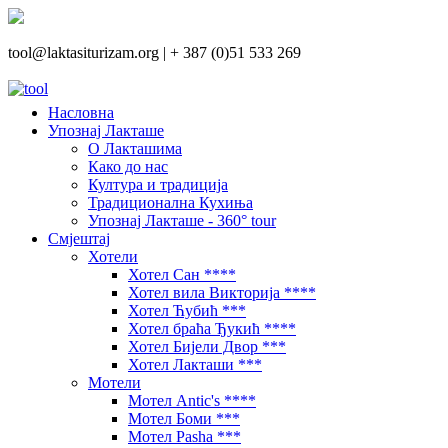
tool@laktasiturizam.org |
+ 387 (0)51 533 269
Насловна
Упознај Лакташе
О Лакташима
Како до нас
Култура и традиција
Традиционална Кухиња
Упознај Лакташе - 360° tour
Смјештај
Хотели
Хотел Сан ****
Хотел вила Викторија ****
Хотел Ћубић ***
Хотел браћа Ђукић ****
Хотел Бијели Двор ***
Хотел Лакташи ***
Мотели
Мотел Antic's ****
Мотел Боми ***
Мотел Pasha ***