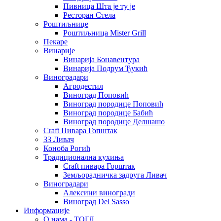
Пивница Шта је ту је
Ресторан Стела
Роштиљнице
Роштиљница Mister Grill
Пекаре
Винарије
Винарија Бонавентура
Винарија Подрум Ђукић
Виноградари
Агродестил
Виноград Поповић
Виноград породице Поповић
Виноград породице Бабић
Виноград породице Делшашо
Craft Пивара Гопштак
ЗЗ Ливач
Коноба Рогић
Традиционална кухиња
Craft пивара Горштак
Земљорадничка задруга Ливач
Виноградари
Алексини виногради
Виноград Del Sasso
Информације
О нама - ТОГЛ