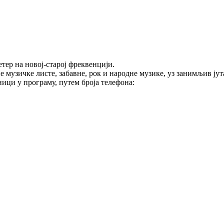
тер на новој-старој фреквенцији.
е музичке листе, забавне, рок и народне музике, уз занимљив ј
ици у програму, путем броја телефона: