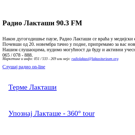
Радио Лакташи
90.3 FM
Након дугогодишње паузе, Радио Лакташи се враћа у медијски е
Почевши од 20. новембра тачно у подне, припремамо за вас нов
Нашим слушаоцима, нудимо могућност да буду и активни учесн
065 / 078 - 888.
Маркетинг и инфо: 051 / 533 - 269 или мејл:
radiolaktasi@laktasiturizam.org
Слушај радио on-line
Терме Лакташи
Упознај Лакташе - 360° tour