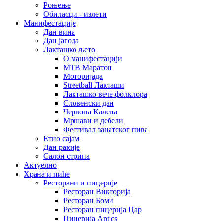
Роњење
Обиласци - излети
Манифестације
Дан вина
Дан јагода
Лакташко љето
О манифестацији
MTB Маратон
Моторијада
Streetball Лакташи
Лакташко вече фолклора
Словенски дан
Червона Калена
Мршави и дебели
Фестивал занатског пива
Етно сајам
Дан ракије
Салон стрипа
Актуелно
Храна и пиће
Ресторани и пицерије
Ресторан Викторија
Ресторан Боми
Ресторан пицерија Цар
Пицерија Аntics