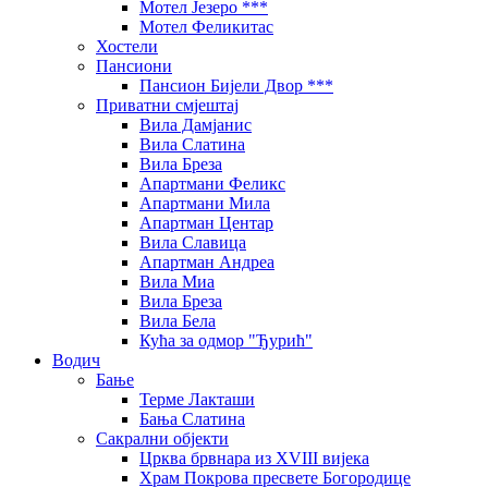
Мотел Језеро ***
Мотел Феликитас
Хостели
Пансиони
Пансион Бијели Двор ***
Приватни смјештај
Вила Дамјанис
Вила Слатина
Вила Бреза
Апартмани Феликс
Апартмани Мила
Апартман Центар
Вила Славица
Апартман Андреа
Вила Миа
Вила Бреза
Вила Бела
Кућа за одмор "Ђурић"
Водич
Бање
Терме Лакташи
Бања Слатина
Сакрални објекти
Црква брвнара из XVIII вијека
Храм Покрова пресвете Богородице