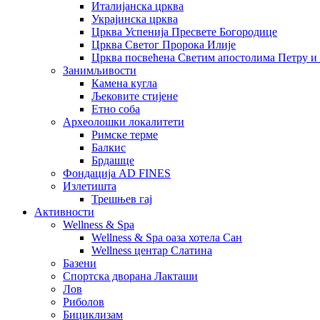
Италијанска црква
Украјинска црква
Црква Успенија Пресвете Богородице
Црква Светог Пророка Илије
Црква посвећена Светим апостолима Петру и
Занимљивости
Камена кугла
Љековите стијене
Етно соба
Археолошки локалитети
Римске терме
Балкис
Брдашце
Фондација AD FINES
Излетишта
Трешњев гај
Активности
Wellness & Spa
Wellness & Spa оаза хотела Сан
Wellness центар Слатина
Базени
Спортска дворана Лакташи
Лов
Риболов
Бициклизам