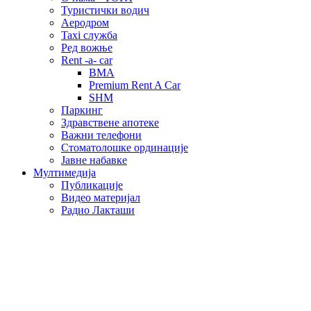
Туристички водич
Аеродром
Taxi служба
Ред вожње
Rent -a- car
BMA
Premium Rent A Car
SHM
Паркинг
Здравствене апотеке
Важни телефони
Стоматолошке ординације
Јавне набавке
Мултимедија
Публикације
Видео материјал
Радио Лакташи