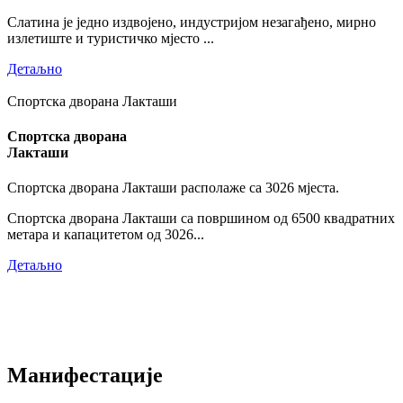
Слатина је једно издвојено, индустријом незагађено, мирно
излетиште и туристичко мјесто ...
Детаљно
Спортска дворана Лакташи
Спортска дворана
Лакташи
Спортска дворана Лакташи располаже са 3026 мјеста.
Спортска дворана Лакташи са површином од 6500 квадратних
метара и капацитетом од 3026...
Детаљно
Манифестације