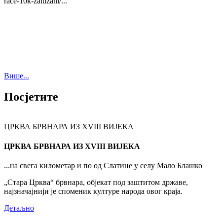
race-10k-zaluzani/...
Више...
Посјетите
ЦРКВА БРВНАРА ИЗ XVIII ВИЈЕКА
ЦРКВА БРВНАРА ИЗ XVIII ВИЈЕКА
...на свега километар и по од Слатине у селу Мало Блашко
„Стара Црква“ брвнара, објекат под заштитом државе,
најзначајнији је споменик културе народа овог краја.
Детаљно