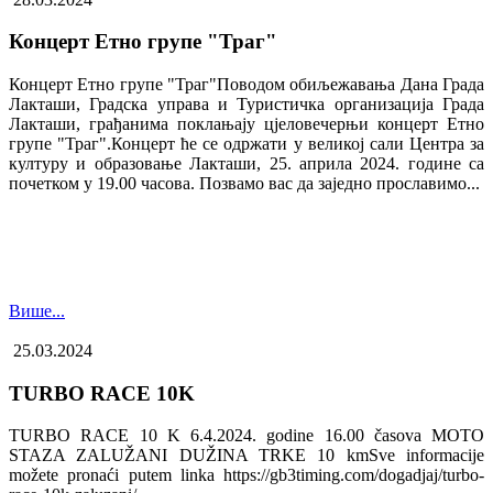
Концерт Етно групе "Траг"
Концерт Етно групе "Траг"Поводом обиљежавања Дана Града
Лакташи, Градска управа и Туристичка организација Града
Лакташи, грађанима поклањају цјеловечерњи концерт Етно
групе "Траг".Концерт ће се одржати у великој сали Центра за
културу и образовање Лакташи, 25. априла 2024. године са
почетком у 19.00 часова. Позвамо вас да заједно прославимо...
Више...
25.03.2024
TURBO RACE 10K
TURBO RACE 10 K 6.4.2024. godine 16.00 časova MOTO
STAZA ZALUŽANI DUŽINA TRKE 10 kmSve informacije
možete pronaći putem linka https://gb3timing.com/dogadjaj/turbo-