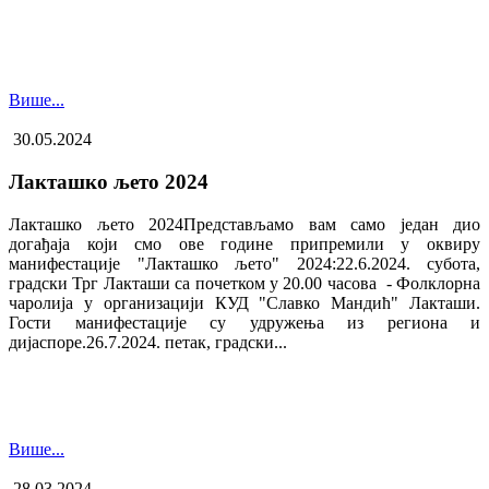
Више...
30.05.2024
Лакташко љето 2024
Лакташко љето 2024Представљамо вам само један дио
догађаја који смо ове године припремили у оквиру
манифестације "Лакташко љето" 2024:22.6.2024. субота,
градски Трг Лакташи са почетком у 20.00 часова - Фолклорна
чаролија у организацији КУД "Славко Мандић" Лакташи.
Гости манифестације су удружења из региона и
дијаспоре.26.7.2024. петак, градски...
Више...
28.03.2024