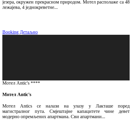
језера, окружен прекрасном природом. Мотел располаже са 48
лежајева, 4 једнокреветне...
Booking
Детаљно
Мотел Antic's ****
Мотел Antic's
Мотел Antics се налази на улазу у Лакташе поред
магистралног пута. Смјештајне капацитете чине девет
модерно опремљених апартмана. Сви апартмани...