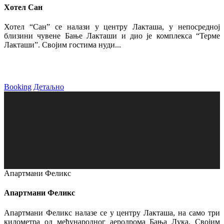
Хотел Сан
Хотел “Сан” се налази у центру Лакташа, у непосредној
близини чувене Бање Лакташи и дио је комплекса “Терме
Лакташи”. Својим гостима нуди...
Booking
Детаљно
Апартмани Феликс
Апартмани Феликс
Апартмани Феликс налазе се у центру Лакташа, на само три
километра од међународног аеродрома Бања Лука. Својим