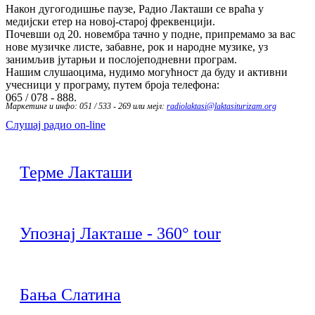
Након дугогодишње паузе, Радио Лакташи се враћа у
медијски етер на новој-старој фреквенцији.
Почевши од 20. новембра тачно у подне, припремамо за вас
нове музичке листе, забавне, рок и народне музике, уз
занимљив јутарњи и послојеподневни програм.
Нашим слушаоцима, нудимо могућност да буду и активни
учесници у програму, путем броја телефона:
065 / 078 - 888.
Маркетинг и инфо: 051 / 533 - 269 или мејл:
radiolaktasi@laktasiturizam.org
Слушај радио on-line
Терме Лакташи
Упознај Лакташе - 360° tour
Бања Слатина