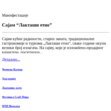
Манифестације
Сајам “Лакташи етно”
Сајам кућне радиности, старих заната, традиционалне
гастрономије и туризма „Лакташи етно“, сваке године окупи
велики број излагача. На сајму, који је изложбено-продајног
карактера, посјетиоци...
Детаљно...
Червона Калена
Дан ракије
Лакташко љето
Фестивал Craft Пива
MTB Маратон