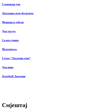
Словенски дан
Лакташко вече фолклора
Мршави и дебели
Дан јагода
Салон стрипа
Моторијада
Сајам “Лакташи етно”
Дан вина
Streetball Лакташи
Смјештај