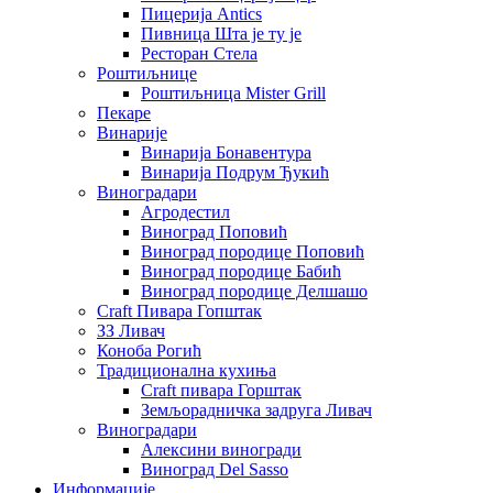
Пицерија Аntics
Пивница Шта је ту је
Ресторан Стела
Роштиљнице
Роштиљница Mister Grill
Пекаре
Винарије
Винарија Бонавентура
Винарија Подрум Ђукић
Виноградари
Агродестил
Виноград Поповић
Виноград породице Поповић
Виноград породице Бабић
Виноград породице Делшашо
Craft Пивара Гопштак
ЗЗ Ливач
Коноба Рогић
Традиционална кухиња
Craft пивара Горштак
Земљорадничка задруга Ливач
Виноградари
Алексини виногради
Виноград Del Sasso
Информације