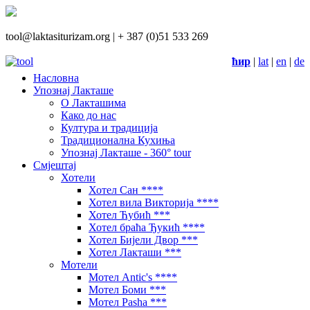
tool@laktasiturizam.org |
+ 387 (0)51 533 269
ћир
|
lat
|
en
|
de
Насловна
Упознај Лакташе
О Лакташима
Како до нас
Култура и традиција
Традиционална Кухиња
Упознај Лакташе - 360° tour
Смјештај
Хотели
Хотел Сан ****
Хотел вила Викторија ****
Хотел Ћубић ***
Хотел браћа Ђукић ****
Хотел Бијели Двор ***
Хотел Лакташи ***
Мотели
Мотел Antic's ****
Мотел Боми ***
Мотел Pasha ***