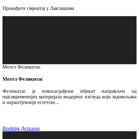
Пронађите смјештај у Лакташима
Мотел Феликитас
Мотел Феликитас
Феликитас је новосаграђени објекат направљен од
најсавременијих материјала модерног изгледа који задовољава
и најзахтјевније естетске...
Booking
Детаљно