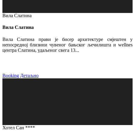
Вила Слатина
Вила Слатина
Вила Слатина прави је бисер архитектуре смјештен у
непосредној близини чувеног бањског љечилишта и wellnes
центра Слатина, удаљеног свега 13...
Booking
Детаљно
Хотел Сан ****