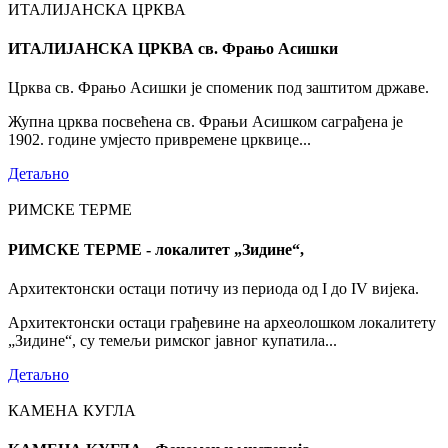
ИТАЛИЈАНСКА ЦРКВА
ИТАЛИЈАНСКА ЦРКВА св. Фрањо Асишки
Црква св. Фрањо Асишки је споменик под заштитом државе.
Жупна црква посвећена св. Фрањи Асишком саграђена је
1902. године умјесто привремене црквице...
Детаљно
РИМСКЕ ТЕРМЕ
РИМСКЕ ТЕРМЕ - локалитет „Зидине“,
Архитектонски остаци потичу из периода од I до IV вијека.
Архитектонски остаци грађевине на археолошком локалитету
„Зидине“, су темељи римског јавног купатила...
Детаљно
КАМЕНА КУГЛА