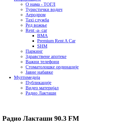
О нама - ТОГЛ
Туристички водич
Аеродром
Taxi служба
Ред вожње
Rent -a- car
BMA
Premium Rent A Car
SHM
Паркинг
Здравствене апотеке
Важни телефони
Стоматолошке ординације
Јавне набавке
Мултимедија
Публикације
Видео материјал
Радио Лакташи
Радио Лакташи
90.3 FM