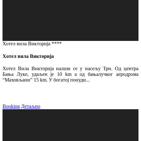
Хотел вила Викторија ****
Хотел вила Викторија
Хотел Вила Викторија налази се у насељу Трн. Од центра
Бања Луке, удаљен је 10 km а од бањалучког аеродрома
“Маховљани” 15 km. У богатој понуди...
Booking
Детаљно