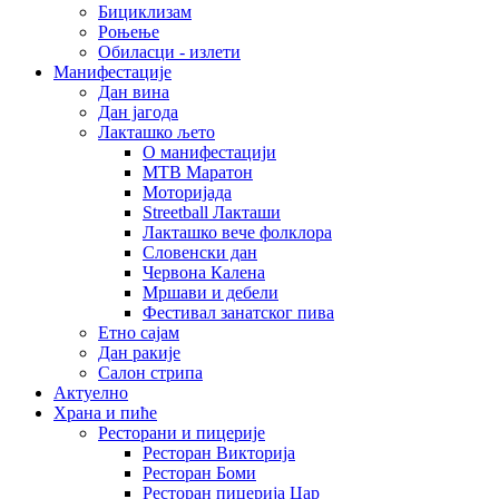
Бициклизам
Роњење
Обиласци - излети
Манифестације
Дан вина
Дан јагода
Лакташко љето
О манифестацији
MTB Маратон
Моторијада
Streetball Лакташи
Лакташко вече фолклора
Словенски дан
Червона Калена
Мршави и дебели
Фестивал занатског пива
Етно сајам
Дан ракије
Салон стрипа
Актуелно
Храна и пиће
Ресторани и пицерије
Ресторан Викторија
Ресторан Боми
Ресторан пицерија Цар