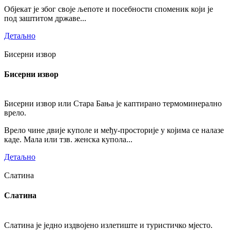
Објекат је због своје љепоте и посебности споменик који је
под заштитом државе...
Детаљно
Бисерни извор
Бисерни извор
Бисерни извор или Стара Бања је каптирано термоминерално
врело.
Врело чине двије куполе и међу-просторије у којима се налазе
каде. Мала или тзв. женска купола...
Детаљно
Слатина
Слатина
Слатина је једно издвојено излетиште и туристичко мјесто.