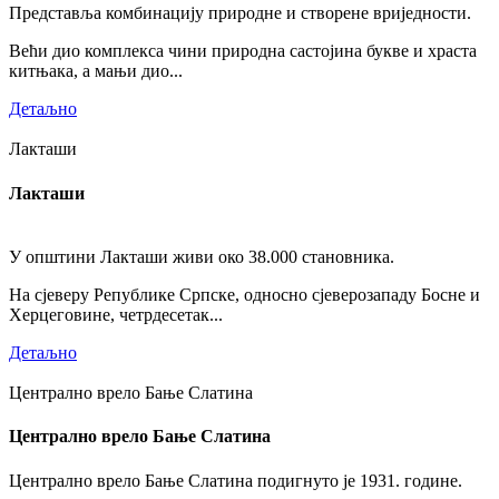
Представља комбинацију природне и створене вриједности.
Већи дио комплекса чини природна састојина букве и храста
китњака, а мањи дио...
Детаљно
Лакташи
Лакташи
У општини Лакташи живи око 38.000 становника.
На сјеверу Републике Српске, односно сјеверозападу Босне и
Херцеговине, четрдесетак...
Детаљно
Централно врело Бање Слатина
Централно врело Бање Слатина
Централно врело Бање Слатина подигнуто је 1931. године.