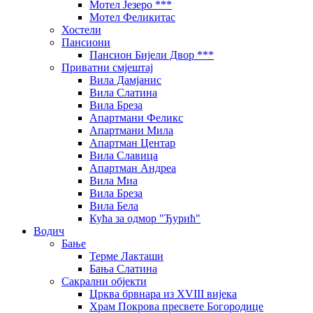
Мотел Језеро ***
Мотел Феликитас
Хостели
Пансиони
Пансион Бијели Двор ***
Приватни смјештај
Вила Дамјанис
Вила Слатина
Вила Бреза
Апартмани Феликс
Апартмани Мила
Апартман Центар
Вила Славица
Апартман Андреа
Вила Миа
Вила Бреза
Вила Бела
Кућа за одмор "Ђурић"
Водич
Бање
Терме Лакташи
Бања Слатина
Сакрални објекти
Црква брвнара из XVIII вијека
Храм Покрова пресвете Богородице