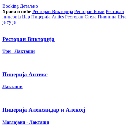
Booking
Детаљно
Храна и пиће
Ресторан Викторија
Ресторан Боми
Ресторан
пицерија Цар
Пицерија Аntics
Ресторан Стела
Пивница Шта
је ту је
Ресторан Викторија
Трн - Лакташи
Пицерија Антикс
Лакташи
Пицерија Александар и Алексеј
Маглајани - Лакташи