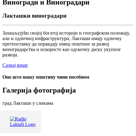
Виногради и Виноградари
Лакташки виноградари
Захваљујући својој богатој историји и географском положају,
али и одличној инфраструктури, Лакташи имају одличну
претпоставку да оправдају имиџ општине за развој
виноградарства и искористе као одскочну даску укупног
развоја.
Сазнај више
Оно што нашу општину чини посебном
Галерија фотографија
град Лакташи у сликама
Терме Лакташи