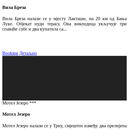
Вила Бреза
Вила Бреза налази се у мјесту Лакташи, на 20 км од Бања
Луке. Објекат нуди терасу. Ова викендица укључује три
спаваће собе и два купатила са...
Booking
Детаљно
Мотел Језеро ***
Мотел Језеро
Мотел Језеро налази се у Трну, смјештен између два прелијепа