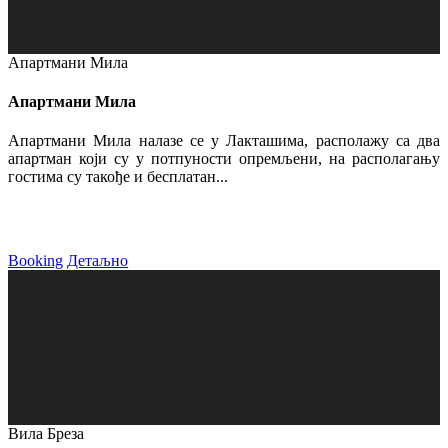
Апартмани Мила
Апартмани Мила
Апартмани Мила налазе се у Лакташима, располажу са два
апартман који су у потпуности опремљени, на располагању
гостима су такође и бесплатан...
Booking
Детаљно
Вила Бреза