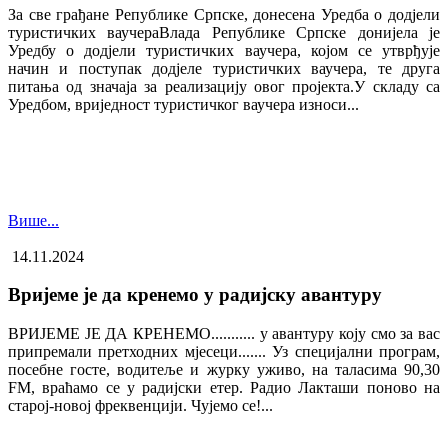
За све грађане Републике Српске, донесена Уредба о додјели
туристичких ваучера​Влада Републике Српске донијела је
Уредбу о додјели туристичких ваучера, којом се утврђује
начин и поступак додјеле туристичких ваучера, те друга
питања од значаја за реализацију овог пројекта.У складу са
Уредбом, вриједност туристичког ваучера износи...
Више...
14.11.2024
Вријеме је да кренемо у радијску авантуру
ВРИЈЕМЕ ЈЕ ДА КРЕНЕМО........... у авантуру коју смо за вас
припремали претходних мјесеци....... Уз специјални програм,
посебне госте, водитеље и журку уживо, на таласима 90,30
FM, враћамо се у радијски етер. Радио Лакташи поново на
старој-новој фреквенцији. Чујемо се!...