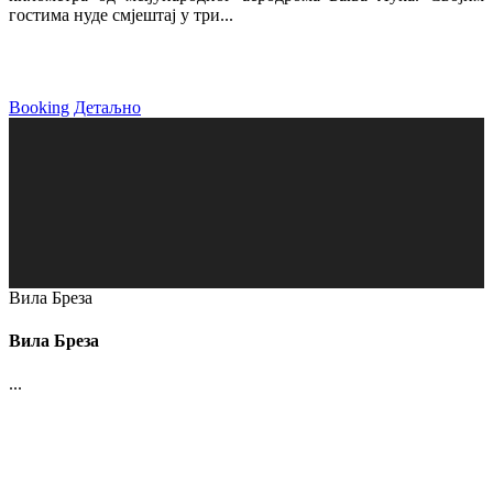
гостима нуде смјештај у три...
Booking
Детаљно
Вила Бреза
Вила Бреза
...