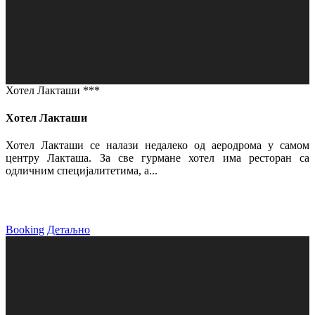
Хотел Лакташи ***
Хотел Лакташи
Хотел Лакташи се налази недалеко од аеродрома у самом
центру Лакташа. За све гурмане хотел има ресторан са
одличним специјалитетима, а...
Booking
Детаљно