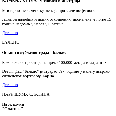
КАМЕНА КУГЛА - Феномен и мистерија
Мистериозне камене кугле које привлаче посјетиоце.
Једна од највећих и првих откривених, пронађена је прије 15
година надомак у насељу Слатина.
Детаљно
БАЛКИС
Остаци изгубљеног града "Балкис"
Комплекс се простире на преко 100.000 метара квадратних
Drevni grad "Балкис" је страдао 597. године у налету аварско-
словенског војсковође Бајана.
Детаљно
ПАРК ШУМА СЛАТИНА
Парк-шума
"Слатина"