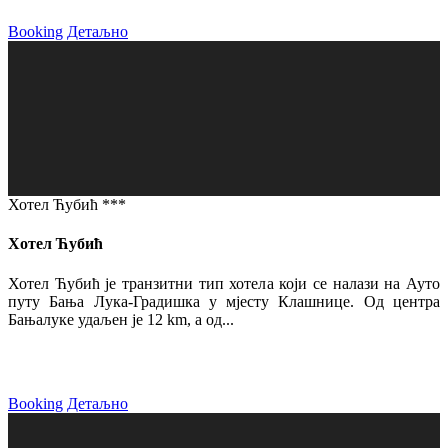
Booking
Детаљно
Хотел Ћубић ***
Хотел Ћубић
Хотел Ћубић је транзитни тип хотела који се налази на Ауто
путу Бања Лука-Градишка у мјесту Клашнице. Од центра
Бањалуке удаљен је 12 km, а од...
Booking
Детаљно