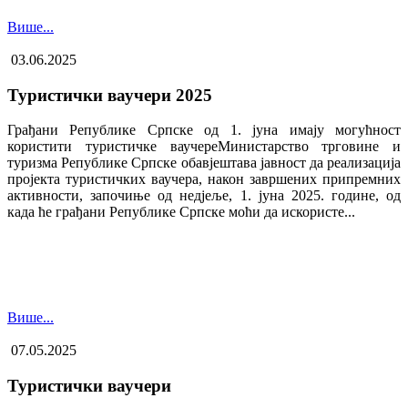
Више...
03.06.2025
Туристички ваучери 2025
Грађани Републике Српске од 1. јуна имају могућност
користити туристичке ваучере​Министарство трговине и
туризма Републике Српске обавјештава јавност да реализација
пројекта туристичких ваучера, након завршених припремних
активности, започиње од недјеље, 1. јуна 2025. године, од
када ће грађани Републике Српске моћи да искористе...
Више...
07.05.2025
Туристички ваучери