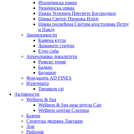
Италијанска црква
Украјинска црква
Црква Успенија Пресвете Богородице
Црква Светог Пророка Илије
Црква посвећена Светим апостолима Петру
и Павлу
Занимљивости
Камена кугла
Љековите стијене
Етно соба
Археолошки локалитети
Римске терме
Балкис
Брдашце
Фондација AD FINES
Излетишта
Трешњев гај
Активности
Wellness & Spa
Wellness & Spa оаза хотела Сан
Wellness центар Слатина
Базени
Спортска дворана Лакташи
Лов
Риболов