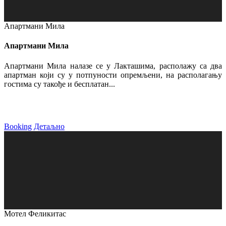
Апартмани Мила
Апартмани Мила
Апартмани Мила налазе се у Лакташима, располажу са два
апартман који су у потпуности опремљени, на располагању
гостима су такође и бесплатан...
Booking
Детаљно
Мотел Феликитас