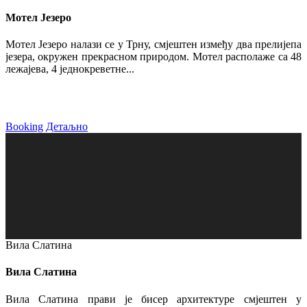
Мотел Језеро
Мотел Језеро налази се у Трну, смјештен између два прелијепа
језера, окружен прекрасном природом. Мотел располаже са 48
лежајева, 4 једнокреветне...
Booking
Детаљно
Вила Слатина
Вила Слатина
Вила Слатина прави је бисер архитектуре смјештен у