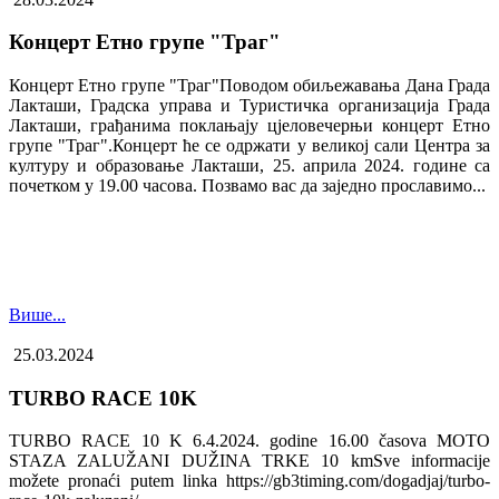
Концерт Етно групе "Траг"
Концерт Етно групе "Траг"Поводом обиљежавања Дана Града
Лакташи, Градска управа и Туристичка организација Града
Лакташи, грађанима поклањају цјеловечерњи концерт Етно
групе "Траг".Концерт ће се одржати у великој сали Центра за
културу и образовање Лакташи, 25. априла 2024. године са
почетком у 19.00 часова. Позвамо вас да заједно прославимо...
Више...
25.03.2024
TURBO RACE 10K
TURBO RACE 10 K 6.4.2024. godine 16.00 časova MOTO
STAZA ZALUŽANI DUŽINA TRKE 10 kmSve informacije
možete pronaći putem linka https://gb3timing.com/dogadjaj/turbo-