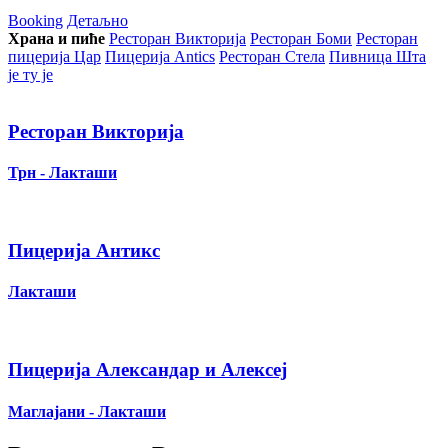
Booking
Детаљно
Храна и пиће
Ресторан Викторија
Ресторан Боми
Ресторан
пицерија Цар
Пицерија Аntics
Ресторан Стела
Пивница Шта
је ту је
Ресторан Викторија
Трн - Лакташи
Пицерија Антикс
Лакташи
Пицерија Александар и Алексеј
Маглајани - Лакташи