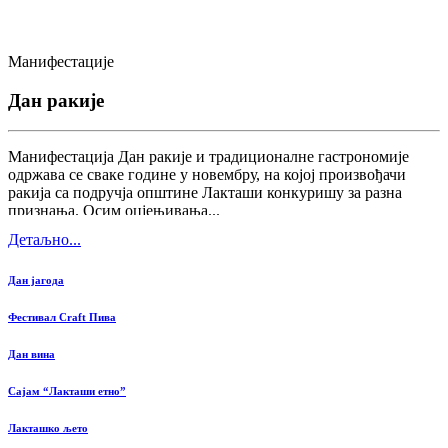
Манифестације
Дан ракије
Манифестација Дан ракије и традиционалне гастрономије
одржава се сваке године у новембру, на којој произвођачи
ракија са подручја општине Лакташи конкуришу за разна
признања. Осим оцјењивања...
Детаљно...
Дан јагода
Фестивал Craft Пива
Дан вина
Сајам “Лакташи етно”
Лакташко љето