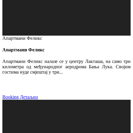
Апартмани Феликс
Апартмани Феликс
Апартмани Феликс налазе се у центру Лакташа, на само три
километра од међународног аеродрома Бања Лука. Својим
гостима нуде смјештај у три...
Booking
Детаљно