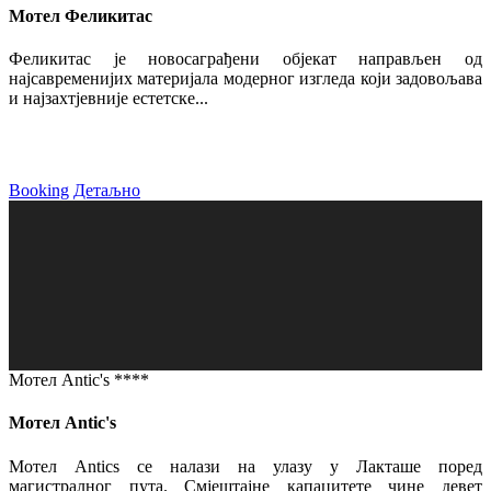
Мотел Феликитас
Феликитас је новосаграђени објекат направљен од
најсавременијих материјала модерног изгледа који задовољава
и најзахтјевније естетске...
Booking
Детаљно
Мотел Antic's ****
Мотел Antic's
Мотел Antics се налази на улазу у Лакташе поред
магистралног пута. Смјештајне капацитете чине девет