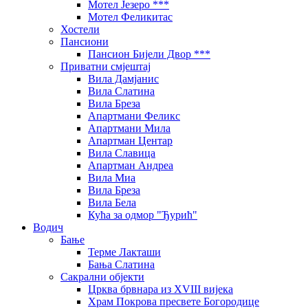
Мотел Језеро ***
Мотел Феликитас
Хостели
Пансиони
Пансион Бијели Двор ***
Приватни смјештај
Вила Дамјанис
Вила Слатина
Вила Бреза
Апартмани Феликс
Апартмани Мила
Апартман Центар
Вила Славица
Апартман Андреа
Вила Миа
Вила Бреза
Вила Бела
Кућа за одмор "Ђурић"
Водич
Бање
Терме Лакташи
Бања Слатина
Сакрални објекти
Црква брвнара из XVIII вијека
Храм Покрова пресвете Богородице