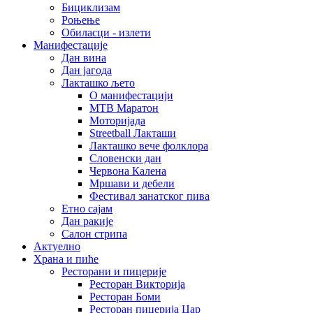
Бициклизам
Роњење
Обиласци - излети
Манифестације
Дан вина
Дан јагода
Лакташко љето
О манифестацији
MTB Маратон
Моторијада
Streetball Лакташи
Лакташко вече фолклора
Словенски дан
Червона Калена
Мршави и дебели
Фестивал занатског пива
Етно сајам
Дан ракије
Салон стрипа
Актуелно
Храна и пиће
Ресторани и пицерије
Ресторан Викторија
Ресторан Боми
Ресторан пицерија Цар