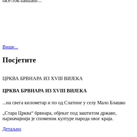
race-10k-zaluzani/...
Више...
Посјетите
ЦРКВА БРВНАРА ИЗ XVIII ВИЈЕКА
ЦРКВА БРВНАРА ИЗ XVIII ВИЈЕКА
...на свега километар и по од Слатине у селу Мало Блашко
„Стара Црква“ брвнара, објекат под заштитом државе,
најзначајнији је споменик културе народа овог краја.
Детаљно