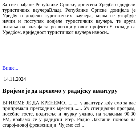
За све грађане Републике Српске, донесена Уредба о додјели
туристичких ваучера​Влада Републике Српске донијела је
Уредбу о додјели туристичких ваучера, којом се утврђује
начин и поступак додјеле туристичких ваучера, те друга
питања од значаја за реализацију овог пројекта.У складу са
Уредбом, вриједност туристичког ваучера износи...
Више...
14.11.2024
Вријеме је да кренемо у радијску авантуру
ВРИЈЕМЕ ЈЕ ДА КРЕНЕМО........... у авантуру коју смо за вас
припремали претходних мјесеци....... Уз специјални програм,
посебне госте, водитеље и журку уживо, на таласима 90,30
FM, враћамо се у радијски етер. Радио Лакташи поново на
старој-новој фреквенцији. Чујемо се!...