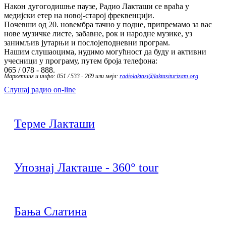
Након дугогодишње паузе, Радио Лакташи се враћа у
медијски етер на новој-старој фреквенцији.
Почевши од 20. новембра тачно у подне, припремамо за вас
нове музичке листе, забавне, рок и народне музике, уз
занимљив јутарњи и послојеподневни програм.
Нашим слушаоцима, нудимо могућност да буду и активни
учесници у програму, путем броја телефона:
065 / 078 - 888.
Маркетинг и инфо: 051 / 533 - 269 или мејл:
radiolaktasi@laktasiturizam.org
Слушај радио on-line
Терме Лакташи
Упознај Лакташе - 360° tour
Бања Слатина