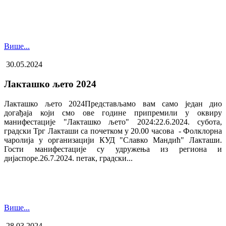
Више...
30.05.2024
Лакташко љето 2024
Лакташко љето 2024Представљамо вам само један дио
догађаја који смо ове године припремили у оквиру
манифестације "Лакташко љето" 2024:22.6.2024. субота,
градски Трг Лакташи са почетком у 20.00 часова - Фолклорна
чаролија у организацији КУД "Славко Мандић" Лакташи.
Гости манифестације су удружења из региона и
дијаспоре.26.7.2024. петак, градски...
Више...
28.03.2024