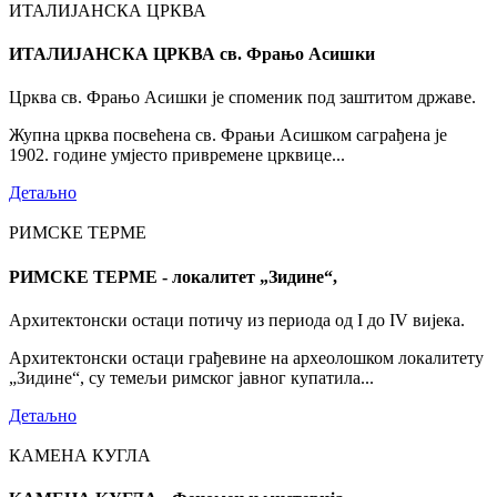
ИТАЛИЈАНСКА ЦРКВА
ИТАЛИЈАНСКА ЦРКВА св. Фрањо Асишки
Црква св. Фрањо Асишки је споменик под заштитом државе.
Жупна црква посвећена св. Фрањи Асишком саграђена је
1902. године умјесто привремене црквице...
Детаљно
РИМСКЕ ТЕРМЕ
РИМСКЕ ТЕРМЕ - локалитет „Зидине“,
Архитектонски остаци потичу из периода од I до IV вијека.
Архитектонски остаци грађевине на археолошком локалитету
„Зидине“, су темељи римског јавног купатила...
Детаљно
КАМЕНА КУГЛА