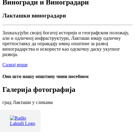
Виногради и Виноградари
Лакташки виноградари
Захваљујући својој богатој историји и географском положају,
али и одличној инфраструктури, Лакташи имају одличну
претпоставку да оправдају имиџ општине за развој
виноградарства и искористе као одскочну даску укупног
развоја.
Сазнај више
Оно што нашу општину чини посебном
Галерија фотографија
град Лакташи у сликама
Терме Лакташи