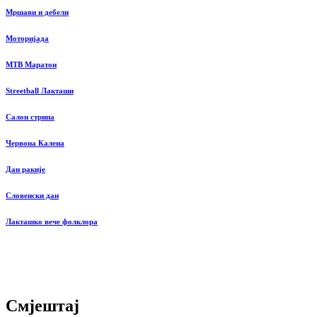
Мршави и дебели
Моторијада
MTB Маратон
Streetball Лакташи
Салон стрипа
Червона Калена
Дан ракије
Словенски дан
Лакташко вече фолклора
Смјештај