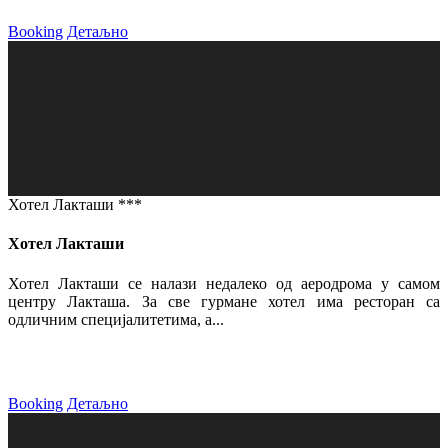
Booking
Детаљно
Хотел Лакташи ***
Хотел Лакташи
Хотел Лакташи се налази недалеко од аеродрома у самом
центру Лакташа. За све гурмане хотел има ресторан са
одличним специјалитетима, а...
Booking
Детаљно