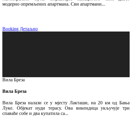
модерно опремљених апартмана. Сви апартмани...
Booking
Детаљно
Вила Бреза
Вила Бреза
Вила Бреза налази се у мјесту Лакташи, на 20 км од Бања
Луке. Објекат нуди терасу. Ова викендица укључује три
спаваће собе и два купатила са...