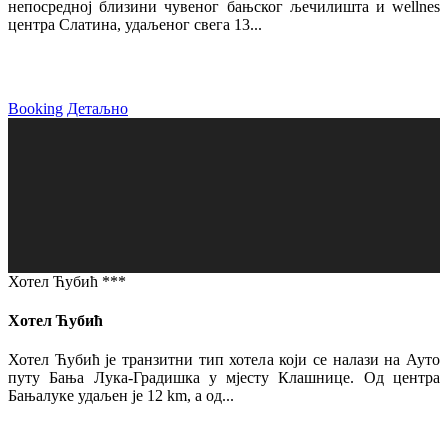
непосредној близини чувеног бањског љечилишта и wellnes
центра Слатина, удаљеног свега 13...
Booking
Детаљно
Хотел Ћубић ***
Хотел Ћубић
Хотел Ћубић је транзитни тип хотела који се налази на Ауто
путу Бања Лука-Градишка у мјесту Клашнице. Од центра
Бањалуке удаљен је 12 km, а од...