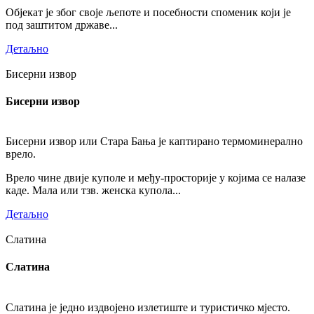
Објекат је због своје љепоте и посебности споменик који је
под заштитом државе...
Детаљно
Бисерни извор
Бисерни извор
Бисерни извор или Стара Бања је каптирано термоминерално
врело.
Врело чине двије куполе и међу-просторије у којима се налазе
каде. Мала или тзв. женска купола...
Детаљно
Слатина
Слатина
Слатина је једно издвојено излетиште и туристичко мјесто.