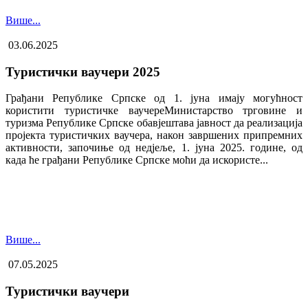
Више...
03.06.2025
Туристички ваучери 2025
Грађани Републике Српске од 1. јуна имају могућност
користити туристичке ваучере​Министарство трговине и
туризма Републике Српске обавјештава јавност да реализација
пројекта туристичких ваучера, након завршених припремних
активности, започиње од недјеље, 1. јуна 2025. године, од
када ће грађани Републике Српске моћи да искористе...
Више...
07.05.2025
Туристички ваучери