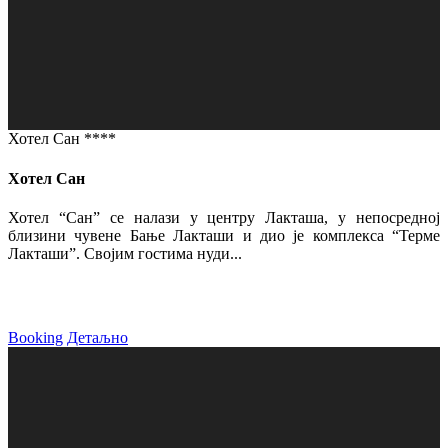
Хотел Сан ****
Хотел Сан
Хотел “Сан” се налази у центру Лакташа, у непосредној
близини чувене Бање Лакташи и дио је комплекса “Терме
Лакташи”. Својим гостима нуди...
Booking
Детаљно