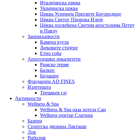
Италијанска црква
Украјинска црква
Црква Успенија Пресвете Богородице
Црква Светог Пророка Илије
Црква посвећена Светим апостолима Петру
и Павлу
Занимљивости
Камена кугла
Љековите стијене
Етно соба
Археолошки локалитети
Римске терме
Балкис
Брдашце
Фондација AD FINES
Излетишта
Трешњев гај
Активности
Wellness & Spa
Wellness & Spa оаза хотела Сан
Wellness центар Слатина
Базени
Спортска дворана Лакташи
Лов
Риболов