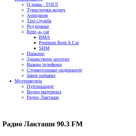
О нама - ТОГЛ
Туристички водич
Аеродром
Taxi служба
Ред вожње
Rent -a- car
BMA
Premium Rent A Car
SHM
Паркинг
Здравствене апотеке
Важни телефони
Стоматолошке ординације
Јавне набавке
Мултимедија
Публикације
Видео материјал
Радио Лакташи
Радио Лакташи
90.3 FM