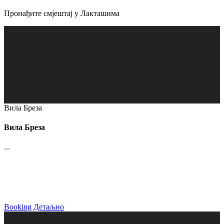
Пронађите смјештај у Лакташима
Вила Бреза
Вила Бреза
...
Booking
Детаљно