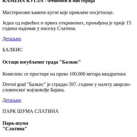
КАМЕНА КУГЛА - Феномен и мистерија
Мистериозне камене кугле које привлаче посјетиоце.
Једна од највећих и првих откривених, пронађена је прије 15
година надомак у насељу Слатина.
Детаљно
БАЛКИС
Остаци изгубљеног града "Балкис"
Комплекс се простире на преко 100.000 метара квадратних
Drevni grad "Балкис" је страдао 597. године у налету аварско-
словенског војсковође Бајана.
Детаљно
ПАРК ШУМА СЛАТИНА
Парк-шума
"Слатина"