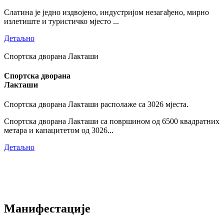
Слатина је једно издвојено, индустријом незагађено, мирно
излетиште и туристичко мјесто ...
Детаљно
Спортска дворана Лакташи
Спортска дворана
Лакташи
Спортска дворана Лакташи располаже са 3026 мјеста.
Спортска дворана Лакташи са површином од 6500 квадратних
метара и капацитетом од 3026...
Детаљно
Манифестације