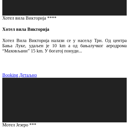
Хотел вила Викторија ****
Хотел вила Викторија
Хотел Вила Викторија налази се у насељу Трн. Од центра
Бања Луке, удаљен је 10 km а од бањалучког аеродрома
“Маховљани” 15 km. У богатој понуди...
Booking
Детаљно
Мотел Језеро ***