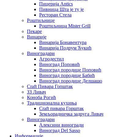
Пицерија Аntics
Пивница Шта је ту је
Ресторан Стела
Роштиљнице
Роштиљница Mister Grill
Пекаре
Винарије
Винарија Бонавентура
Винарија Подрум Ђукић
Виноградари
Агродестил
Виноград Поповић
Виноград породице Поповић
Виноград породице Бабић
Виноград породице Делшашо
Craft Пивара Гопштак
ЗЗ Ливач
Коноба Рогић
Традиционална кухиња
Craft пивара Горштак
Земљорадничка задруга Ливач
Виноградари
Алексини виногради
Виноград Del Sasso
Информације