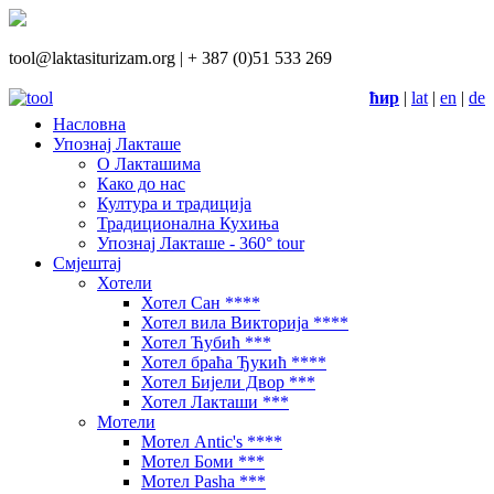
tool@laktasiturizam.org |
+ 387 (0)51 533 269
ћир
|
lat
|
en
|
de
Насловна
Упознај Лакташе
О Лакташима
Како до нас
Култура и традиција
Традиционална Кухиња
Упознај Лакташе - 360° tour
Смјештај
Хотели
Хотел Сан ****
Хотел вила Викторија ****
Хотел Ћубић ***
Хотел браћа Ђукић ****
Хотел Бијели Двор ***
Хотел Лакташи ***
Мотели
Мотел Antic's ****
Мотел Боми ***
Мотел Pasha ***