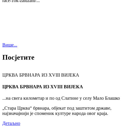
race-10k-zaluzani/...
Више...
Посјетите
ЦРКВА БРВНАРА ИЗ XVIII ВИЈЕКА
ЦРКВА БРВНАРА ИЗ XVIII ВИЈЕКА
...на свега километар и по од Слатине у селу Мало Блашко
„Стара Црква“ брвнара, објекат под заштитом државе,
најзначајнији је споменик културе народа овог краја.
Детаљно