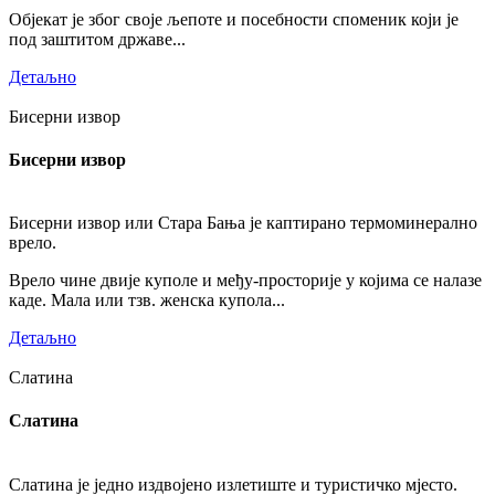
Објекат је због своје љепоте и посебности споменик који је
под заштитом државе...
Детаљно
Бисерни извор
Бисерни извор
Бисерни извор или Стара Бања је каптирано термоминерално
врело.
Врело чине двије куполе и међу-просторије у којима се налазе
каде. Мала или тзв. женска купола...
Детаљно
Слатина
Слатина
Слатина је једно издвојено излетиште и туристичко мјесто.