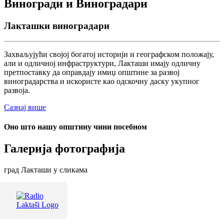
Виногради и Виноградари
Лакташки виноградари
Захваљујући својој богатој историји и географском положају,
али и одличној инфраструктури, Лакташи имају одличну
претпоставку да оправдају имиџ општине за развој
виноградарства и искористе као одскочну даску укупног
развоја.
Сазнај више
Оно што нашу општину чини посебном
Галерија фотографија
град Лакташи у сликама
Терме Лакташи