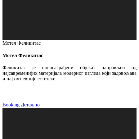
Мотел Феликитас
Мотел Феликитас
Феликитас је новосаграђени објекат направљен од
најсавременијих материјала модерног изгледа који задовољава
и најзахтјевније естетске...
Booking
Детаљно