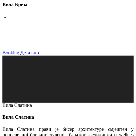
Вила Бреза
...
Booking
Детаљно
Вила Слатина
Вила Слатина
Вила Слатина прави је бисер архитектуре смјештен у
непосредној близини чувеног бањског љечилишта и wellnes