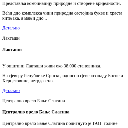
Представља комбинацију природне и створене вриједности.
Већи дио комплекса чини природна састојина букве и храста
китњака, а мањи дио...
Детаљно
Лакташи
Лакташи
У општини Лакташи живи око 38.000 становника.
На сјеверу Републике Српске, односно сјеверозападу Босне и
Херцеговине, четрдесетак...
Детаљно
Централно врело Бање Слатина
Централно врело Бање Слатина
Централно врело Бање Слатина подигнуто је 1931. године.