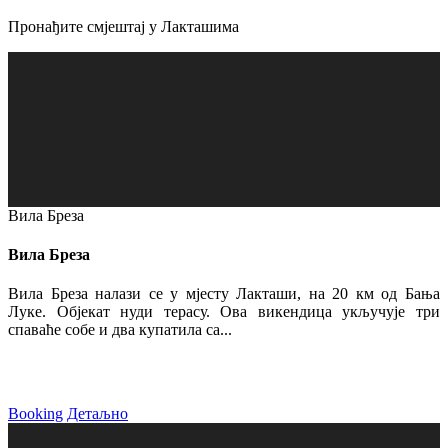
Пронађите смјештај у Лакташима
Вила Бреза
Вила Бреза
Вила Бреза налази се у мјесту Лакташи, на 20 км од Бања
Луке. Објекат нуди терасу. Ова викендица укључује три
спаваће собе и два купатила са...
Booking
Детаљно