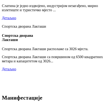
Слатина је једно издвојено, индустријом незагађено, мирно
излетиште и туристичко мјесто ...
Детаљно
Спортска дворана Лакташи
Спортска дворана
Лакташи
Спортска дворана Лакташи располаже са 3026 мјеста.
Спортска дворана Лакташи са површином од 6500 квадратних
метара и капацитетом од 3026...
Детаљно
Манифестације