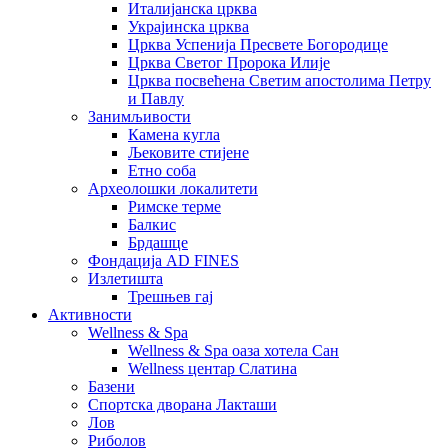
Италијанска црква
Украјинска црква
Црква Успенија Пресвете Богородице
Црква Светог Пророка Илије
Црква посвећена Светим апостолима Петру
и Павлу
Занимљивости
Камена кугла
Љековите стијене
Етно соба
Археолошки локалитети
Римске терме
Балкис
Брдашце
Фондација AD FINES
Излетишта
Трешњев гај
Активности
Wellness & Spa
Wellness & Spa оаза хотела Сан
Wellness центар Слатина
Базени
Спортска дворана Лакташи
Лов
Риболов