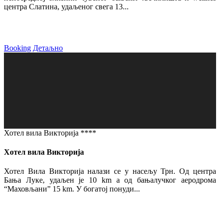
центра Слатина, удаљеног свега 13...
Booking
Детаљно
Хотел вила Викторија ****
Хотел вила Викторија
Хотел Вила Викторија налази се у насељу Трн. Од центра
Бања Луке, удаљен је 10 km а од бањалучког аеродрома
“Маховљани” 15 km. У богатој понуди...