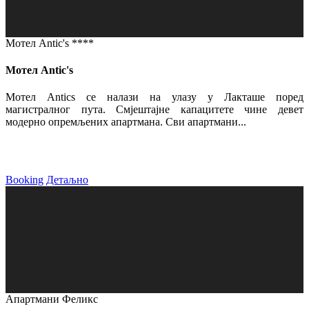
Мотел Antic's ****
Мотел Antic's
Мотел Antics се налази на улазу у Лакташе поред
магистралног пута. Смјештајне капацитете чине девет
модерно опремљених апартмана. Сви апартмани...
Booking
Детаљно
Апартмани Феликс