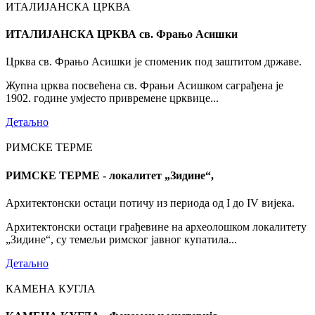
ИТАЛИЈАНСКА ЦРКВА
ИТАЛИЈАНСКА ЦРКВА св. Фрањо Асишки
Црква св. Фрањо Асишки је споменик под заштитом државе.
Жупна црква посвећена св. Фрањи Асишком саграђена је
1902. године умјесто привремене црквице...
Детаљно
РИМСКЕ ТЕРМЕ
РИМСКЕ ТЕРМЕ - локалитет „Зидине“,
Архитектонски остаци потичу из периода од I до IV вијека.
Архитектонски остаци грађевине на археолошком локалитету
„Зидине“, су темељи римског јавног купатила...
Детаљно
КАМЕНА КУГЛА