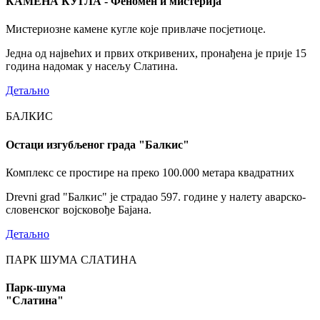
КАМЕНА КУГЛА - Феномен и мистерија
Мистериозне камене кугле које привлаче посјетиоце.
Једна од највећих и првих откривених, пронађена је прије 15
година надомак у насељу Слатина.
Детаљно
БАЛКИС
Остаци изгубљеног града "Балкис"
Комплекс се простире на преко 100.000 метара квадратних
Drevni grad "Балкис" је страдао 597. године у налету аварско-
словенског војсковође Бајана.
Детаљно
ПАРК ШУМА СЛАТИНА
Парк-шума
"Слатина"