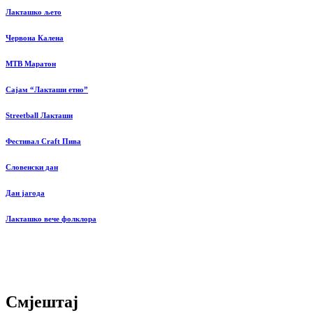
Лакташко љето
Червона Калена
MTB Маратон
Сајам “Лакташи етно”
Streetball Лакташи
Фестивал Craft Пива
Словенски дан
Дан јагода
Лакташко вече фолклора
Смјештај