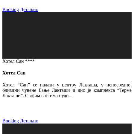
Booking
Детаљно
Хотел Сан ****
Хотел Сан
Хотел “Сан” се налази у центру Лакташа, у непосредној
близини чувене Бање Лакташи и дио је комплекса “Терме
Лакташи”. Својим гостима нуди...
Booking
Детаљно