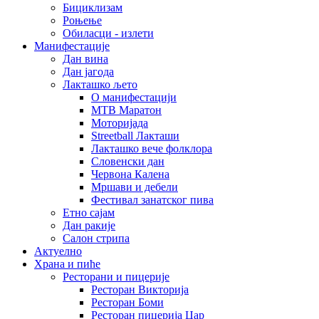
Бициклизам
Роњење
Обиласци - излети
Манифестације
Дан вина
Дан јагода
Лакташко љето
О манифестацији
MTB Маратон
Моторијада
Streetball Лакташи
Лакташко вече фолклора
Словенски дан
Червона Калена
Мршави и дебели
Фестивал занатског пива
Етно сајам
Дан ракије
Салон стрипа
Актуелно
Храна и пиће
Ресторани и пицерије
Ресторан Викторија
Ресторан Боми
Ресторан пицерија Цар