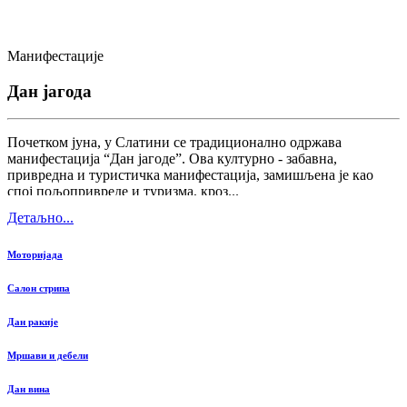
Манифестације
Дан јагода
Почетком јуна, у Слатини се традиционално одржава
манифестација “Дан јагоде”. Ова културно - забавна,
привредна и туристичка манифестација, замишљена је као
спој пољопривреде и туризма, кроз...
Детаљно...
Моторијада
Салон стрипа
Дан ракије
Мршави и дебели
Дан вина