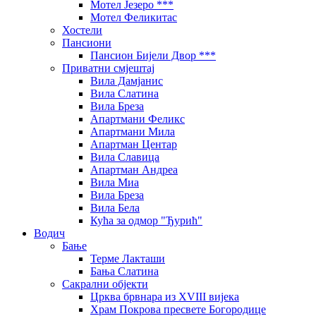
Мотел Језеро ***
Мотел Феликитас
Хостели
Пансиони
Пансион Бијели Двор ***
Приватни смјештај
Вила Дамјанис
Вила Слатина
Вила Бреза
Апартмани Феликс
Апартмани Мила
Апартман Центар
Вила Славица
Апартман Андреа
Вила Миа
Вила Бреза
Вила Бела
Кућа за одмор "Ђурић"
Водич
Бање
Терме Лакташи
Бања Слатина
Сакрални објекти
Црква брвнара из XVIII вијека
Храм Покрова пресвете Богородице