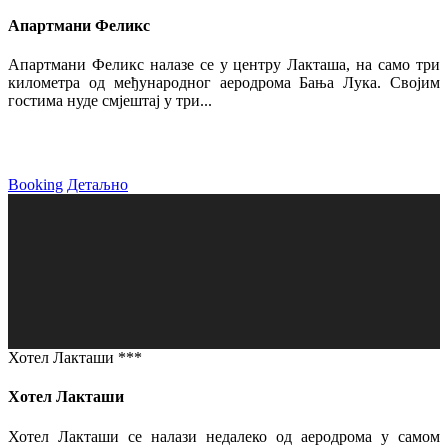
Апартмани Феликс
Апартмани Феликс налазе се у центру Лакташа, на само три
километра од међународног аеродрома Бања Лука. Својим
гостима нуде смјештај у три...
Booking
Детаљно
Хотел Лакташи ***
Хотел Лакташи
Хотел Лакташи се налази недалеко од аеродрома у самом