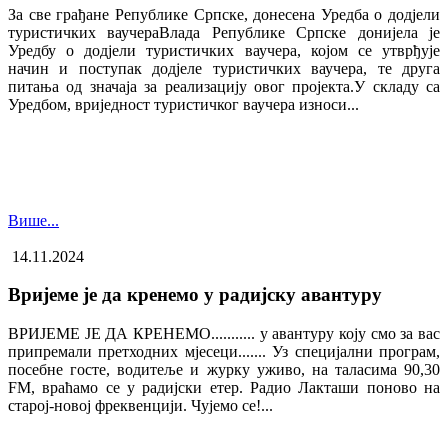
За све грађане Републике Српске, донесена Уредба о додјели
туристичких ваучера​Влада Републике Српске донијела је
Уредбу о додјели туристичких ваучера, којом се утврђује
начин и поступак додјеле туристичких ваучера, те друга
питања од значаја за реализацију овог пројекта.У складу са
Уредбом, вриједност туристичког ваучера износи...
Више...
14.11.2024
Вријеме је да кренемо у радијску авантуру
ВРИЈЕМЕ ЈЕ ДА КРЕНЕМО........... у авантуру коју смо за вас
припремали претходних мјесеци....... Уз специјални програм,
посебне госте, водитеље и журку уживо, на таласима 90,30
FM, враћамо се у радијски етер. Радио Лакташи поново на
старој-новој фреквенцији. Чујемо се!...