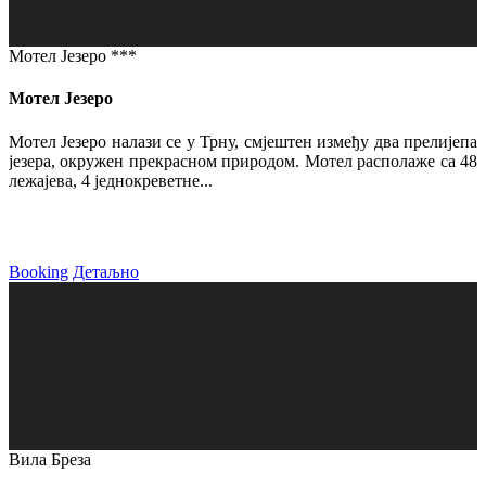
Мотел Језеро ***
Мотел Језеро
Мотел Језеро налази се у Трну, смјештен између два прелијепа
језера, окружен прекрасном природом. Мотел располаже са 48
лежајева, 4 једнокреветне...
Booking
Детаљно
Вила Бреза