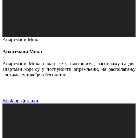
Апартмани Мила
Апартмани Мила
Апартмани Мила налазе се у Лакташима, располажу са два
апартман који су у потпуности опремљени, на располагању
гостима су такође и бесплатан...
Booking
Детаљно