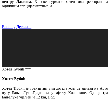
центру Лакташа. За све гурмане хотел има ресторан са
одличним специјалитетима, а...
Booking
Детаљно
Хотел Ћубић ***
Хотел Ћубић
Хотел Ћубић је транзитни тип хотела који се налази на Ауто
путу Бања Лука-Градишка у мјесту Клашнице. Од центра
Бањалуке удаљен је 12 km, а од...