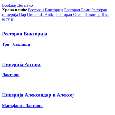
Booking
Детаљно
Храна и пиће
Ресторан Викторија
Ресторан Боми
Ресторан
пицерија Цар
Пицерија Аntics
Ресторан Стела
Пивница Шта
је ту је
Ресторан Викторија
Трн - Лакташи
Пицерија Антикс
Лакташи
Пицерија Александар и Алексеј
Маглајани - Лакташи