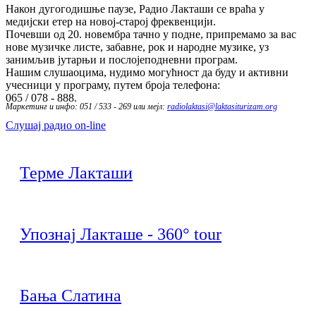
Након дугогодишње паузе, Радио Лакташи се враћа у
медијски етер на новој-старој фреквенцији.
Почевши од 20. новембра тачно у подне, припремамо за вас
нове музичке листе, забавне, рок и народне музике, уз
занимљив јутарњи и послојеподневни програм.
Нашим слушаоцима, нудимо могућност да буду и активни
учесници у програму, путем броја телефона:
065 / 078 - 888.
Маркетинг и инфо: 051 / 533 - 269 или мејл:
radiolaktasi@laktasiturizam.org
Слушај радио on-line
Терме Лакташи
Упознај Лакташе - 360° tour
Бања Слатина