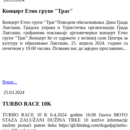
Концерт Етно групе "Траг"
Концерт Етно групе "Траг"Поводом обиљежавања Дана Града
Лакташи, Градска управа и Туристичка организација Града
Лакташи, грађанима поклањају цјеловечерњи концерт Етно
групе "Траг".Концерт ће се одржати у великој сали Центра за
културу и образовање Лакташи, 25. априла 2024. године са
почетком у 19.00 часова. Позвамо вас да заједно прославимо...
Више...
25.03.2024
TURBO RACE 10K
TURBO RACE 10 K 6.4.2024. godine 16.00 časova MOTO
STAZA ZALUŽANI DUŽINA TRKE 10 kmSve informacije
možete pronaći putem linka https://gb3timing.com/dogadjaj/turbo-