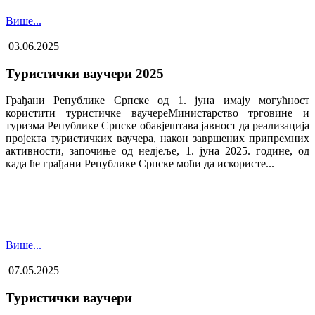
Више...
03.06.2025
Туристички ваучери 2025
Грађани Републике Српске од 1. јуна имају могућност
користити туристичке ваучере​Министарство трговине и
туризма Републике Српске обавјештава јавност да реализација
пројекта туристичких ваучера, након завршених припремних
активности, започиње од недјеље, 1. јуна 2025. године, од
када ће грађани Републике Српске моћи да искористе...
Више...
07.05.2025
Туристички ваучери