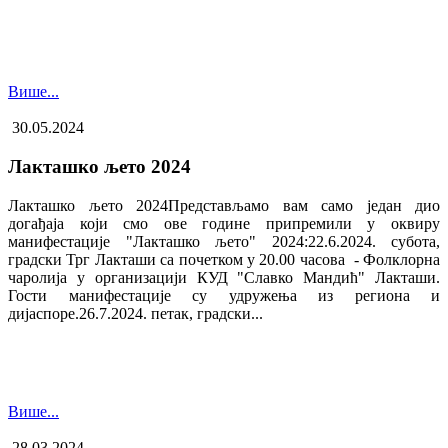
Више...
30.05.2024
Лакташко љето 2024
Лакташко љето 2024Представљамо вам само један дио
догађаја који смо ове године припремили у оквиру
манифестације "Лакташко љето" 2024:22.6.2024. субота,
градски Трг Лакташи са почетком у 20.00 часова - Фолклорна
чаролија у организацији КУД "Славко Мандић" Лакташи.
Гости манифестације су удружења из региона и
дијаспоре.26.7.2024. петак, градски...
Више...
28.03.2024