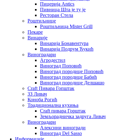
Пицерија Аntics
Пивница Шта је ту је
Ресторан Стела
Роштиљнице
Роштиљница Mister Grill
Пекаре
Винарије
Винарија Бонавентура
Винарија Подрум Ђукић
Виноградари
Агродестил
Виноград Поповић
Виноград породице Поповић
Виноград породице Бабић
Виноград породице Делшашо
Craft Пивара Гопштак
ЗЗ Ливач
Коноба Рогић
Традиционална кухиња
Craft пивара Горштак
Земљорадничка задруга Ливач
Виноградари
Алексини виногради
Виноград Del Sasso
Информације