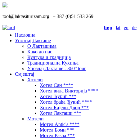
tool@laktasiturizam.org |
+ 387 (0)51 533 269
ћир
|
lat
|
en
|
de
Насловна
Упознај Лакташе
О Лакташима
Како до нас
Култура и традиција
Традиционална Кухиња
Упознај Лакташе - 360° tour
Смјештај
Хотели
Хотел Сан ****
Хотел вила Викторија ****
Хотел Ћубић ***
Хотел браћа Ђукић ****
Хотел Бијели Двор ***
Хотел Лакташи ***
Мотели
Мотел Antic's ****
Мотел Боми ***
Мотел Pasha ***