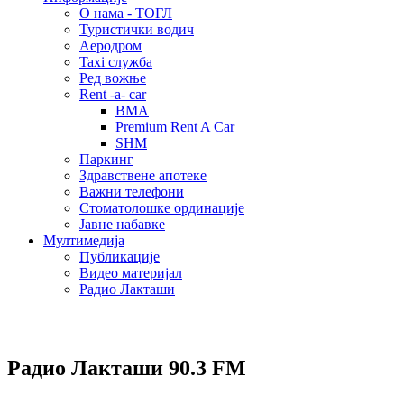
О нама - ТОГЛ
Туристички водич
Аеродром
Taxi служба
Ред вожње
Rent -a- car
BMA
Premium Rent A Car
SHM
Паркинг
Здравствене апотеке
Важни телефони
Стоматолошке ординације
Јавне набавке
Мултимедија
Публикације
Видео материјал
Радио Лакташи
Радио Лакташи
90.3 FM