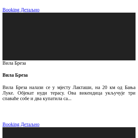
Booking
Детаљно
Вила Бреза
Вила Бреза
Вила Бреза налази се у мјесту Лакташи, на 20 км од Бања
Луке. Објекат нуди терасу. Ова викендица укључује три
спаваће собе и два купатила са...
Booking
Детаљно