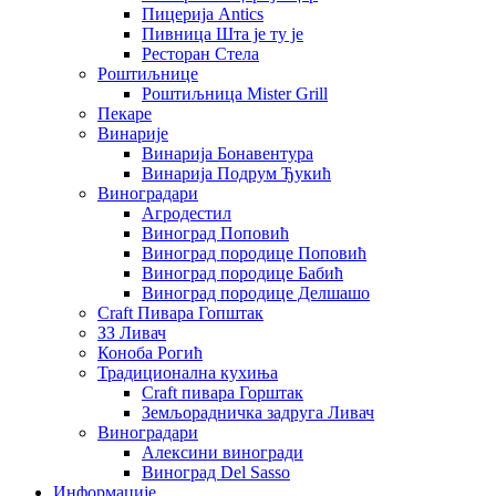
Пицерија Аntics
Пивница Шта је ту је
Ресторан Стела
Роштиљнице
Роштиљница Mister Grill
Пекаре
Винарије
Винарија Бонавентура
Винарија Подрум Ђукић
Виноградари
Агродестил
Виноград Поповић
Виноград породице Поповић
Виноград породице Бабић
Виноград породице Делшашо
Craft Пивара Гопштак
ЗЗ Ливач
Коноба Рогић
Традиционална кухиња
Craft пивара Горштак
Земљорадничка задруга Ливач
Виноградари
Алексини виногради
Виноград Del Sasso
Информације