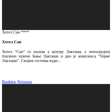
Хотел Сан ****
Хотел Сан
Хотел “Сан” се налази у центру Лакташа, у непосредној
близини чувене Бање Лакташи и дио је комплекса “Терме
Лакташи”. Својим гостима нуди...
Booking
Детаљно