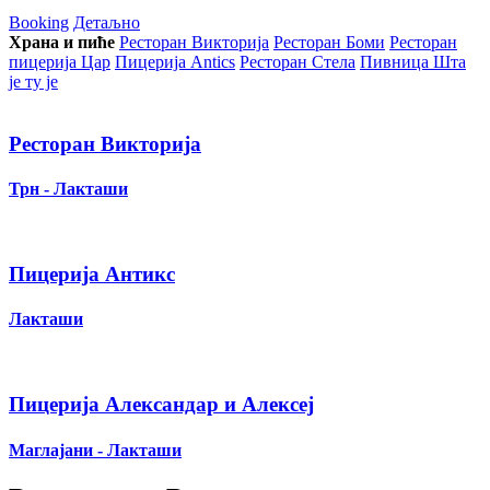
Booking
Детаљно
Храна и пиће
Ресторан Викторија
Ресторан Боми
Ресторан
пицерија Цар
Пицерија Аntics
Ресторан Стела
Пивница Шта
је ту је
Ресторан Викторија
Трн - Лакташи
Пицерија Антикс
Лакташи
Пицерија Александар и Алексеј
Маглајани - Лакташи