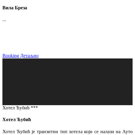
Вила Бреза
...
Booking
Детаљно
Хотел Ћубић ***
Хотел Ћубић
Хотел Ћубић је транзитни тип хотела који се налази на Ауто