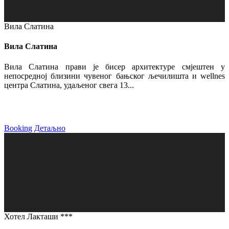
Вила Слатина
Вила Слатина
Вила Слатина прави је бисер архитектуре смјештен у
непосредној близини чувеног бањског љечилишта и wellnes
центра Слатина, удаљеног свега 13...
Booking
Детаљно
Хотел Лакташи ***