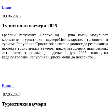
Више...
03.06.2025
Туристички ваучери 2025
Грађани Републике Српске од 1. јуна имају могућност
користити туристичке ваучере​Министарство трговине и
туризма Републике Српске обавјештава јавност да реализација
пројекта туристичких ваучера, након завршених припремних
активности, започиње од недјеље, 1. јуна 2025. године, од
када ће грађани Републике Српске моћи да искористе...
Више...
07.05.2025
Туристички ваучери