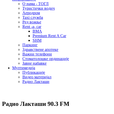
О нама - ТОГЛ
Туристички водич
Аеродром
Taxi служба
Ред вожње
Rent -a- car
BMA
Premium Rent A Car
SHM
Паркинг
Здравствене апотеке
Важни телефони
Стоматолошке ординације
Јавне набавке
Мултимедија
Публикације
Видео материјал
Радио Лакташи
Радио Лакташи
90.3 FM