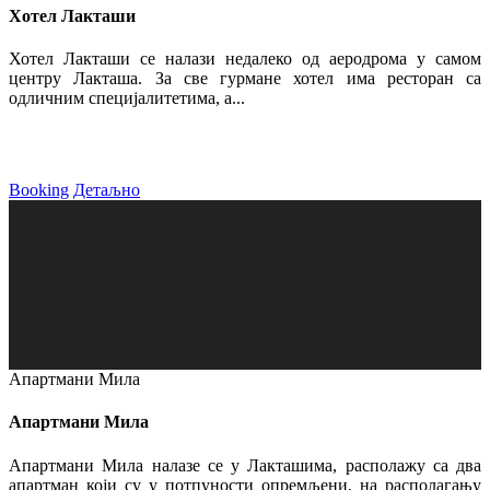
Хотел Лакташи
Хотел Лакташи се налази недалеко од аеродрома у самом
центру Лакташа. За све гурмане хотел има ресторан са
одличним специјалитетима, а...
Booking
Детаљно
Апартмани Мила
Апартмани Мила
Апартмани Мила налазе се у Лакташима, располажу са два
апартман који су у потпуности опремљени, на располагању