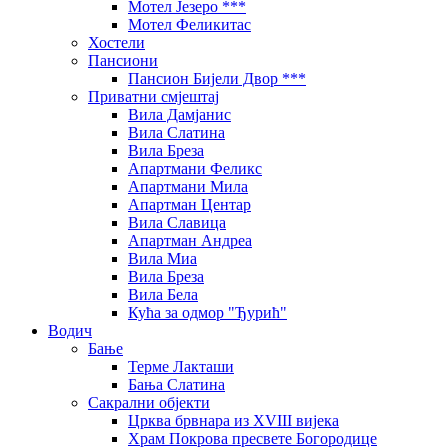
Мотел Језеро ***
Мотел Феликитас
Хостели
Пансиони
Пансион Бијели Двор ***
Приватни смјештај
Вила Дамјанис
Вила Слатина
Вила Бреза
Апартмани Феликс
Апартмани Мила
Апартман Центар
Вила Славица
Апартман Андреа
Вила Миа
Вила Бреза
Вила Бела
Кућа за одмор "Ђурић"
Водич
Бање
Терме Лакташи
Бања Слатина
Сакрални објекти
Црква брвнара из XVIII вијека
Храм Покрова пресвете Богородице