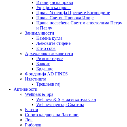
Италијанска црква
Украјинска црква
Црква Успенија Пресвете Богородице
Црква Светог Пророка Илије
Црква посвећена Светим апостолима Петру
и Павлу
Занимљивости
Камена кугла
Љековите стијене
Етно соба
Археолошки локалитети
Римске терме
Балкис
Брдашце
Фондација AD FINES
Излетишта
Трешњев гај
Активности
Wellness & Spa
Wellness & Spa оаза хотела Сан
Wellness центар Слатина
Базени
Спортска дворана Лакташи
Лов
Риболов