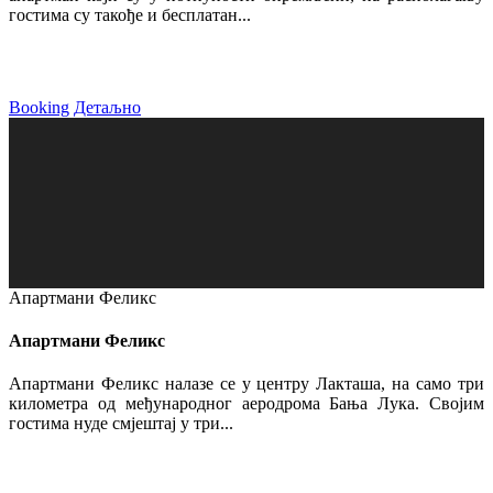
гостима су такође и бесплатан...
Booking
Детаљно
Апартмани Феликс
Апартмани Феликс
Апартмани Феликс налазе се у центру Лакташа, на само три
километра од међународног аеродрома Бања Лука. Својим
гостима нуде смјештај у три...