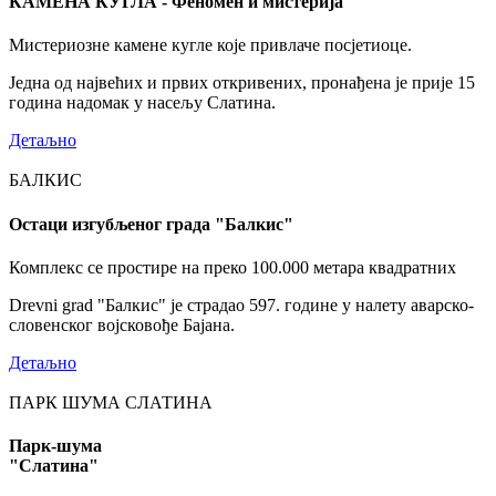
КАМЕНА КУГЛА - Феномен и мистерија
Мистериозне камене кугле које привлаче посјетиоце.
Једна од највећих и првих откривених, пронађена је прије 15
година надомак у насељу Слатина.
Детаљно
БАЛКИС
Остаци изгубљеног града "Балкис"
Комплекс се простире на преко 100.000 метара квадратних
Drevni grad "Балкис" је страдао 597. године у налету аварско-
словенског војсковође Бајана.
Детаљно
ПАРК ШУМА СЛАТИНА
Парк-шума
"Слатина"