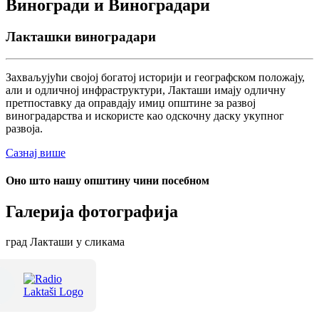
Виногради и Виноградари
Лакташки виноградари
Захваљујући својој богатој историји и географском положају,
али и одличној инфраструктури, Лакташи имају одличну
претпоставку да оправдају имиџ општине за развој
виноградарства и искористе као одскочну даску укупног
развоја.
Сазнај више
Оно што нашу општину чини посебном
Галерија фотографија
град Лакташи у сликама
Терме Лакташи