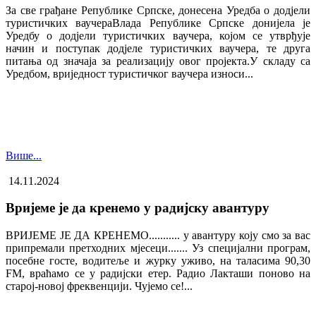
За све грађане Републике Српске, донесена Уредба о додјели
туристичких ваучера​Влада Републике Српске донијела је
Уредбу о додјели туристичких ваучера, којом се утврђује
начин и поступак додјеле туристичких ваучера, те друга
питања од значаја за реализацију овог пројекта.У складу са
Уредбом, вриједност туристичког ваучера износи...
Више...
14.11.2024
Вријеме је да кренемо у радијску авантуру
ВРИЈЕМЕ ЈЕ ДА КРЕНЕМО........... у авантуру коју смо за вас
припремали претходних мјесеци....... Уз специјални програм,
посебне госте, водитеље и журку уживо, на таласима 90,30
FM, враћамо се у радијски етер. Радио Лакташи поново на
старој-новој фреквенцији. Чујемо се!...