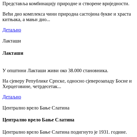
Представља комбинацију природне и створене вриједности.
Већи дио комплекса чини природна састојина букве и храста
китњака, а мањи дио...
Детаљно
Лакташи
Лакташи
У општини Лакташи живи око 38.000 становника.
На сјеверу Републике Српске, односно сјеверозападу Босне и
Херцеговине, четрдесетак...
Детаљно
Централно врело Бање Слатина
Централно врело Бање Слатина
Централно врело Бање Слатина подигнуто је 1931. године.