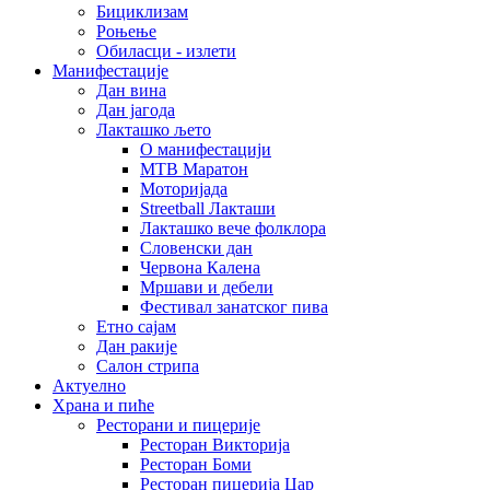
Бициклизам
Роњење
Обиласци - излети
Манифестације
Дан вина
Дан јагода
Лакташко љето
О манифестацији
MTB Маратон
Моторијада
Streetball Лакташи
Лакташко вече фолклора
Словенски дан
Червона Калена
Мршави и дебели
Фестивал занатског пива
Етно сајам
Дан ракије
Салон стрипа
Актуелно
Храна и пиће
Ресторани и пицерије
Ресторан Викторија
Ресторан Боми
Ресторан пицерија Цар