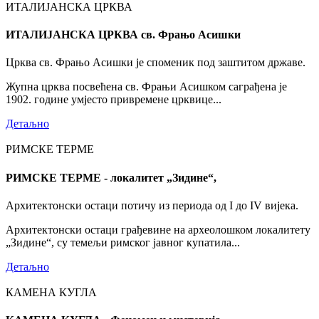
ИТАЛИЈАНСКА ЦРКВА
ИТАЛИЈАНСКА ЦРКВА св. Фрањо Асишки
Црква св. Фрањо Асишки је споменик под заштитом државе.
Жупна црква посвећена св. Фрањи Асишком саграђена је
1902. године умјесто привремене црквице...
Детаљно
РИМСКЕ ТЕРМЕ
РИМСКЕ ТЕРМЕ - локалитет „Зидине“,
Архитектонски остаци потичу из периода од I до IV вијека.
Архитектонски остаци грађевине на археолошком локалитету
„Зидине“, су темељи римског јавног купатила...
Детаљно
КАМЕНА КУГЛА