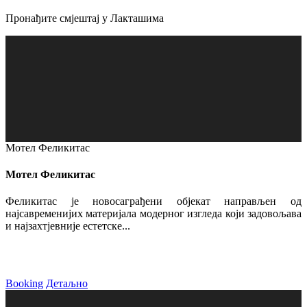
Пронађите смјештај у Лакташима
Мотел Феликитас
Мотел Феликитас
Феликитас је новосаграђени објекат направљен од
најсавременијих материјала модерног изгледа који задовољава
и најзахтјевније естетске...
Booking
Детаљно