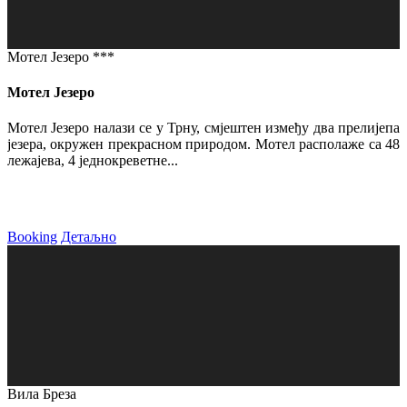
Мотел Језеро ***
Мотел Језеро
Мотел Језеро налази се у Трну, смјештен између два прелијепа
језера, окружен прекрасном природом. Мотел располаже са 48
лежајева, 4 једнокреветне...
Booking
Детаљно
Вила Бреза