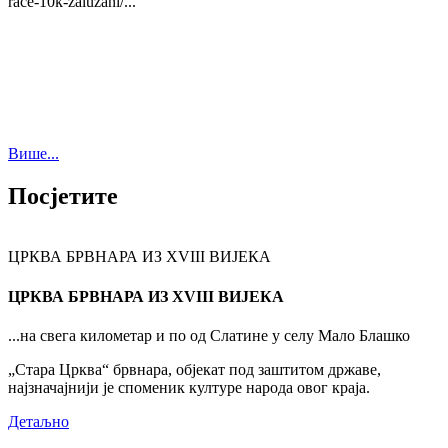
race-10k-zaluzani/...
Више...
Посјетите
ЦРКВА БРВНАРА ИЗ XVIII ВИЈЕКА
ЦРКВА БРВНАРА ИЗ XVIII ВИЈЕКА
...на свега километар и по од Слатине у селу Мало Блашко
„Стара Црква“ брвнара, објекат под заштитом државе,
најзначајнији је споменик културе народа овог краја.
Детаљно