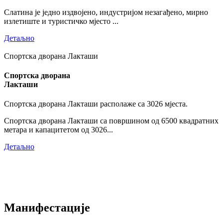
Слатина је једно издвојено, индустријом незагађено, мирно
излетиште и туристичко мјесто ...
Детаљно
Спортска дворана Лакташи
Спортска дворана
Лакташи
Спортска дворана Лакташи располаже са 3026 мјеста.
Спортска дворана Лакташи са површином од 6500 квадратних
метара и капацитетом од 3026...
Детаљно
Манифестације