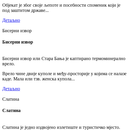
Објекат је због своје љепоте и посебности споменик који је
под заштитом државе...
Детаљно
Бисерни извор
Бисерни извор
Бисерни извор или Стара Бања је каптирано термоминерално
врело.
Врело чине двије куполе и међу-просторије у којима се налазе
каде. Мала или тзв. женска купола...
Детаљно
Слатина
Слатина
Слатина је једно издвојено излетиште и туристичко мјесто.