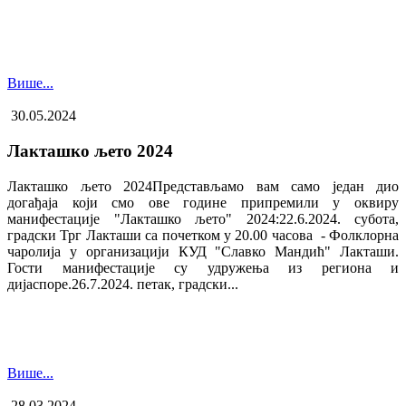
Више...
30.05.2024
Лакташко љето 2024
Лакташко љето 2024Представљамо вам само један дио
догађаја који смо ове године припремили у оквиру
манифестације "Лакташко љето" 2024:22.6.2024. субота,
градски Трг Лакташи са почетком у 20.00 часова - Фолклорна
чаролија у организацији КУД "Славко Мандић" Лакташи.
Гости манифестације су удружења из региона и
дијаспоре.26.7.2024. петак, градски...
Више...
28.03.2024