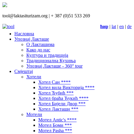
tool@laktasiturizam.org |
+ 387 (0)51 533 269
ћир
|
lat
|
en
|
de
Насловна
Упознај Лакташе
О Лакташима
Како до нас
Култура и традиција
Традиционална Кухиња
Упознај Лакташе - 360° tour
Смјештај
Хотели
Хотел Сан ****
Хотел вила Викторија ****
Хотел Ћубић ***
Хотел браћа Ђукић ****
Хотел Бијели Двор ***
Хотел Лакташи ***
Мотели
Мотел Antic's ****
Мотел Боми ***
Мотел Pasha ***