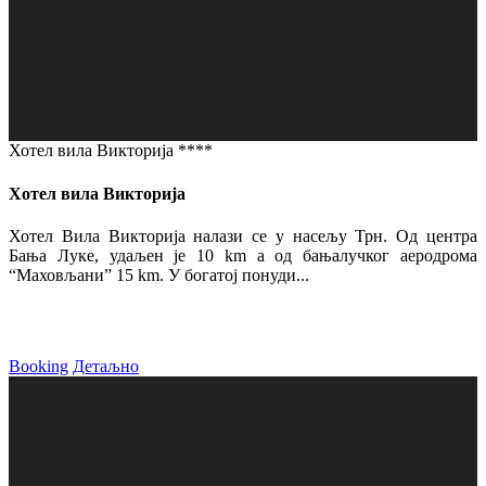
Хотел вила Викторија ****
Хотел вила Викторија
Хотел Вила Викторија налази се у насељу Трн. Од центра
Бања Луке, удаљен је 10 km а од бањалучког аеродрома
“Маховљани” 15 km. У богатој понуди...
Booking
Детаљно