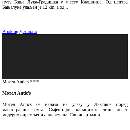
путу Бања Лука-Градишка у мјесту Клашнице. Од центра
Бањалуке удаљен је 12 km, а од...
Booking
Детаљно
Мотел Antic's ****
Мотел Antic's
Мотел Antics се налази на улазу у Лакташе поред
магистралног пута. Смјештајне капацитете чине девет
модерно опремљених апартмана. Сви апартмани...