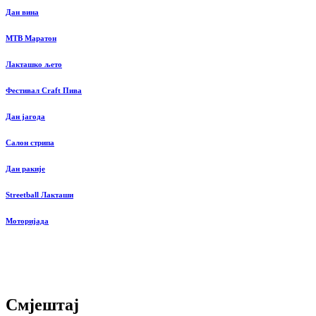
Дан вина
MTB Маратон
Лакташко љето
Фестивал Craft Пива
Дан јагода
Салон стрипа
Дан ракије
Streetball Лакташи
Моторијада
Смјештај