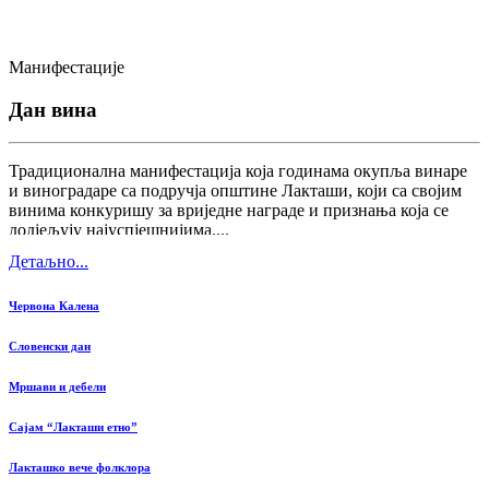
Манифестације
Дан вина
Традиционална манифестација која годинама окупља винаре
и виноградаре са подручја општине Лакташи, који са својим
винима конкуришу за вриједне награде и признања која се
додјељују најуспјешнијима....
Детаљно...
Червона Калена
Словенски дан
Мршави и дебели
Сајам “Лакташи етно”
Лакташко вече фолклора