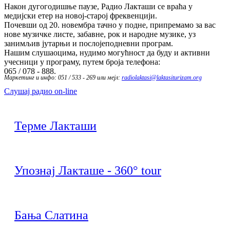
Након дугогодишње паузе, Радио Лакташи се враћа у
медијски етер на новој-старој фреквенцији.
Почевши од 20. новембра тачно у подне, припремамо за вас
нове музичке листе, забавне, рок и народне музике, уз
занимљив јутарњи и послојеподневни програм.
Нашим слушаоцима, нудимо могућност да буду и активни
учесници у програму, путем броја телефона:
065 / 078 - 888.
Маркетинг и инфо: 051 / 533 - 269 или мејл:
radiolaktasi@laktasiturizam.org
Слушај радио on-line
Терме Лакташи
Упознај Лакташе - 360° tour
Бања Слатина