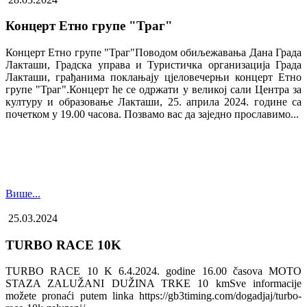
Концерт Етно групе "Траг"
Концерт Етно групе "Траг"Поводом обиљежавања Дана Града
Лакташи, Градска управа и Туристичка организација Града
Лакташи, грађанима поклањају цјеловечерњи концерт Етно
групе "Траг".Концерт ће се одржати у великој сали Центра за
културу и образовање Лакташи, 25. априла 2024. године са
почетком у 19.00 часова. Позвамо вас да заједно прославимо...
Више...
25.03.2024
TURBO RACE 10K
TURBO RACE 10 K 6.4.2024. godine 16.00 časova MOTO
STAZA ZALUŽANI DUŽINA TRKE 10 kmSve informacije
možete pronaći putem linka https://gb3timing.com/dogadjaj/turbo-