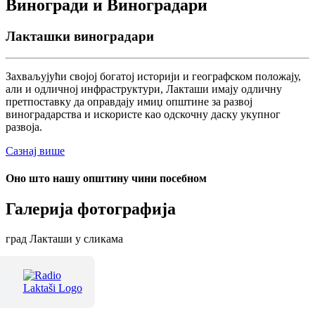
Виногради и Виноградари
Лакташки виноградари
Захваљујући својој богатој историји и географском положају,
али и одличној инфраструктури, Лакташи имају одличну
претпоставку да оправдају имиџ општине за развој
виноградарства и искористе као одскочну даску укупног
развоја.
Сазнај више
Оно што нашу општину чини посебном
Галерија фотографија
град Лакташи у сликама
Терме Лакташи