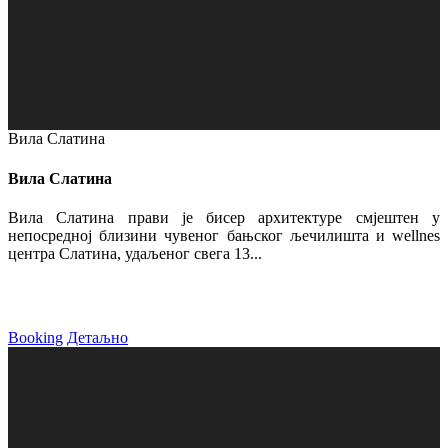
Вила Слатина
Вила Слатина
Вила Слатина прави је бисер архитектуре смјештен у
непосредној близини чувеног бањског љечилишта и wellnes
центра Слатина, удаљеног свега 13...
Booking
Детаљно