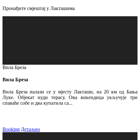
Пронађите смјештај у Лакташима
Вила Бреза
Вила Бреза
Вила Бреза налази се у мјесту Лакташи, на 20 км од Бања
Луке. Објекат нуди терасу. Ова викендица укључује три
спаваће собе и два купатила са...
Booking
Детаљно