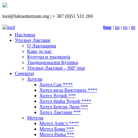
tool@laktasiturizam.org |
+ 387 (0)51 533 269
ћир
|
lat
|
en
|
de
Насловна
Упознај Лакташе
О Лакташима
Како до нас
Култура и традиција
Традиционална Кухиња
Упознај Лакташе - 360° tour
Смјештај
Хотели
Хотел Сан ****
Хотел вила Викторија ****
Хотел Ћубић ***
Хотел браћа Ђукић ****
Хотел Бијели Двор ***
Хотел Лакташи ***
Мотели
Мотел Antic's ****
Мотел Боми ***
Мотел Pasha ***