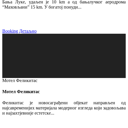
Бања Луке, удаљен је 10 km а од бањалучког аеродрома
“Маховљани” 15 km. У богатој понуди...
Booking
Детаљно
Мотел Феликитас
Мотел Феликитас
Феликитас је новосаграђени објекат направљен од
најсавременијих материјала модерног изгледа који задовољава
и најзахтјевније естетске...