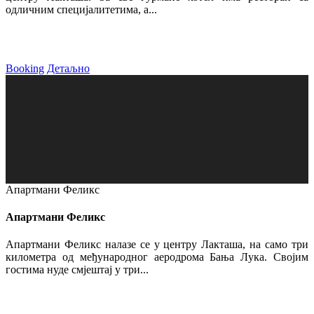
одличним специјалитетима, а...
Booking
Детаљно
Апартмани Феликс
Апартмани Феликс
Апартмани Феликс налазе се у центру Лакташа, на само три
километра од међународног аеродрома Бања Лука. Својим
гостима нуде смјештај у три...