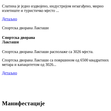
Слатина је једно издвојено, индустријом незагађено, мирно
излетиште и туристичко мјесто ...
Детаљно
Спортска дворана Лакташи
Спортска дворана
Лакташи
Спортска дворана Лакташи располаже са 3026 мјеста.
Спортска дворана Лакташи са површином од 6500 квадратних
метара и капацитетом од 3026...
Детаљно
Манифестације