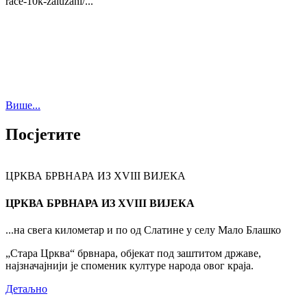
race-10k-zaluzani/...
Више...
Посјетите
ЦРКВА БРВНАРА ИЗ XVIII ВИЈЕКА
ЦРКВА БРВНАРА ИЗ XVIII ВИЈЕКА
...на свега километар и по од Слатине у селу Мало Блашко
„Стара Црква“ брвнара, објекат под заштитом државе,
најзначајнији је споменик културе народа овог краја.
Детаљно