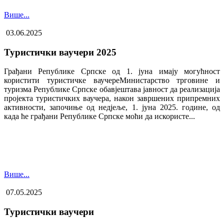
Више...
03.06.2025
Туристички ваучери 2025
Грађани Републике Српске од 1. јуна имају могућност
користити туристичке ваучере​Министарство трговине и
туризма Републике Српске обавјештава јавност да реализација
пројекта туристичких ваучера, након завршених припремних
активности, започиње од недјеље, 1. јуна 2025. године, од
када ће грађани Републике Српске моћи да искористе...
Више...
07.05.2025
Туристички ваучери