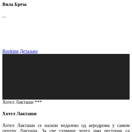
Вила Бреза
...
Booking
Детаљно
Хотел Лакташи ***
Хотел Лакташи
Хотел Лакташи се налази недалеко од аеродрома у самом
центру Лакташа. За све гурмане хотел има ресторан са