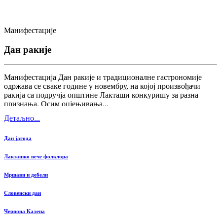
Манифестације
Дан ракије
Манифестација Дан ракије и традиционалне гастрономије
одржава се сваке године у новембру, на којој произвођачи
ракија са подручја општине Лакташи конкуришу за разна
признања. Осим оцјењивања...
Детаљно...
Дан јагода
Лакташко вече фолклора
Мршави и дебели
Словенски дан
Червона Калена