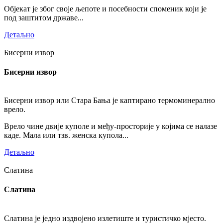
Објекат је због своје љепоте и посебности споменик који је
под заштитом државе...
Детаљно
Бисерни извор
Бисерни извор
Бисерни извор или Стара Бања је каптирано термоминерално
врело.
Врело чине двије куполе и међу-просторије у којима се налазе
каде. Мала или тзв. женска купола...
Детаљно
Слатина
Слатина
Слатина је једно издвојено излетиште и туристичко мјесто.