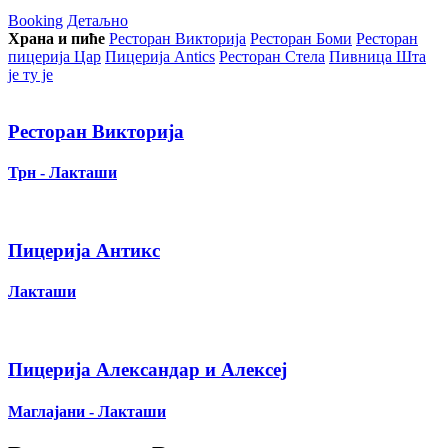
Booking
Детаљно
Храна и пиће
Ресторан Викторија
Ресторан Боми
Ресторан
пицерија Цар
Пицерија Аntics
Ресторан Стела
Пивница Шта
је ту је
Ресторан Викторија
Трн - Лакташи
Пицерија Антикс
Лакташи
Пицерија Александар и Алексеј
Маглајани - Лакташи