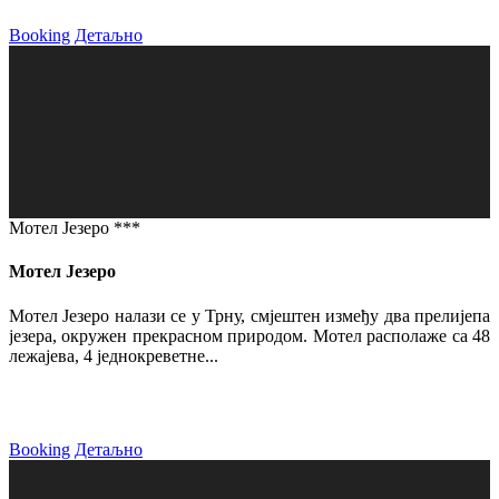
Booking
Детаљно
Мотел Језеро ***
Мотел Језеро
Мотел Језеро налази се у Трну, смјештен између два прелијепа
језера, окружен прекрасном природом. Мотел располаже са 48
лежајева, 4 једнокреветне...
Booking
Детаљно