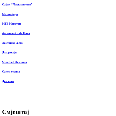
Сајам “Лакташи етно”
Моторијада
MTB Маратон
Фестивал Craft Пива
Лакташко љето
Дан ракије
Streetball Лакташи
Салон стрипа
Дан вина
Смјештај