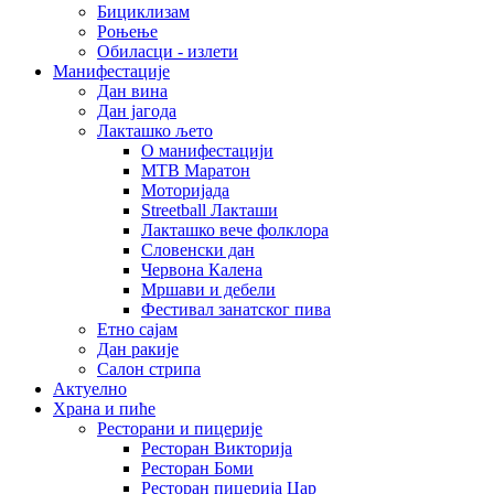
Бициклизам
Роњење
Обиласци - излети
Манифестације
Дан вина
Дан јагода
Лакташко љето
О манифестацији
MTB Маратон
Моторијада
Streetball Лакташи
Лакташко вече фолклора
Словенски дан
Червона Калена
Мршави и дебели
Фестивал занатског пива
Етно сајам
Дан ракије
Салон стрипа
Актуелно
Храна и пиће
Ресторани и пицерије
Ресторан Викторија
Ресторан Боми
Ресторан пицерија Цар