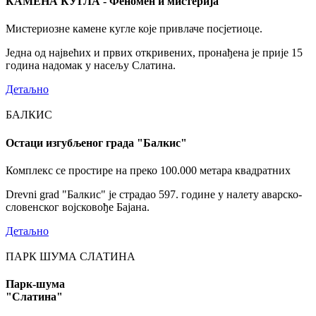
КАМЕНА КУГЛА - Феномен и мистерија
Мистериозне камене кугле које привлаче посјетиоце.
Једна од највећих и првих откривених, пронађена је прије 15
година надомак у насељу Слатина.
Детаљно
БАЛКИС
Остаци изгубљеног града "Балкис"
Комплекс се простире на преко 100.000 метара квадратних
Drevni grad "Балкис" је страдао 597. године у налету аварско-
словенског војсковође Бајана.
Детаљно
ПАРК ШУМА СЛАТИНА
Парк-шума
"Слатина"