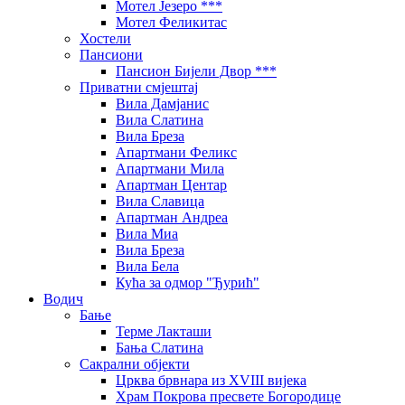
Мотел Језеро ***
Мотел Феликитас
Хостели
Пансиони
Пансион Бијели Двор ***
Приватни смјештај
Вила Дамјанис
Вила Слатина
Вила Бреза
Апартмани Феликс
Апартмани Мила
Апартман Центар
Вила Славица
Апартман Андреа
Вила Миа
Вила Бреза
Вила Бела
Кућа за одмор "Ђурић"
Водич
Бање
Терме Лакташи
Бања Слатина
Сакрални објекти
Црква брвнара из XVIII вијека
Храм Покрова пресвете Богородице