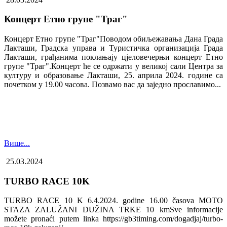
Концерт Етно групе "Траг"
Концерт Етно групе "Траг"Поводом обиљежавања Дана Града
Лакташи, Градска управа и Туристичка организација Града
Лакташи, грађанима поклањају цјеловечерњи концерт Етно
групе "Траг".Концерт ће се одржати у великој сали Центра за
културу и образовање Лакташи, 25. априла 2024. године са
почетком у 19.00 часова. Позвамо вас да заједно прославимо...
Више...
25.03.2024
TURBO RACE 10K
TURBO RACE 10 K 6.4.2024. godine 16.00 časova MOTO
STAZA ZALUŽANI DUŽINA TRKE 10 kmSve informacije
možete pronaći putem linka https://gb3timing.com/dogadjaj/turbo-