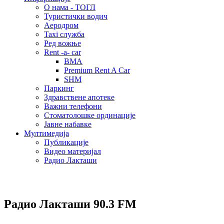
О нама - ТОГЛ
Туристички водич
Аеродром
Taxi служба
Ред вожње
Rent -a- car
BMA
Premium Rent A Car
SHM
Паркинг
Здравствене апотеке
Важни телефони
Стоматолошке ординације
Јавне набавке
Мултимедија
Публикације
Видео материјал
Радио Лакташи
Радио Лакташи
90.3 FM