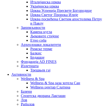
Италијанска црква
Украјинска црква
Црква Успенија Пресвете Богородице
Црква Светог Пророка Илије
Црква посвећена Светим апостолима Петру
и Павлу
Занимљивости
Камена кугла
Љековите стијене
Етно соба
Археолошки локалитети
Римске терме
Балкис
Брдашце
Фондација AD FINES
Излетишта
Трешњев гај
Активности
Wellness & Spa
Wellness & Spa оаза хотела Сан
Wellness центар Слатина
Базени
Спортска дворана Лакташи
Лов
Риболов