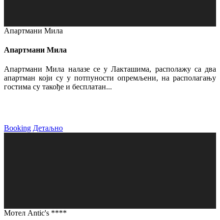
Апартмани Мила
Апартмани Мила
Апартмани Мила налазе се у Лакташима, располажу са два
апартман који су у потпуности опремљени, на располагању
гостима су такође и бесплатан...
Booking
Детаљно
Мотел Antic's ****