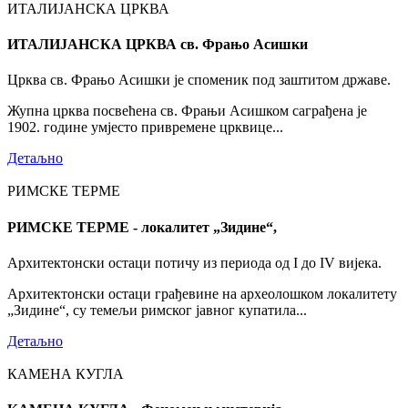
ИТАЛИЈАНСКА ЦРКВА
ИТАЛИЈАНСКА ЦРКВА св. Фрањо Асишки
Црква св. Фрањо Асишки је споменик под заштитом државе.
Жупна црква посвећена св. Фрањи Асишком саграђена је
1902. године умјесто привремене црквице...
Детаљно
РИМСКЕ ТЕРМЕ
РИМСКЕ ТЕРМЕ - локалитет „Зидине“,
Архитектонски остаци потичу из периода од I до IV вијека.
Архитектонски остаци грађевине на археолошком локалитету
„Зидине“, су темељи римског јавног купатила...
Детаљно
КАМЕНА КУГЛА