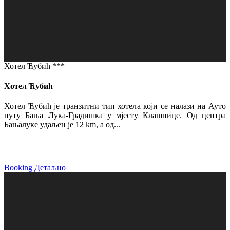
Хотел Ћубић ***
Хотел Ћубић
Хотел Ћубић је транзитни тип хотела који се налази на Ауто
путу Бања Лука-Градишка у мјесту Клашнице. Од центра
Бањалуке удаљен је 12 km, а од...
Booking
Детаљно