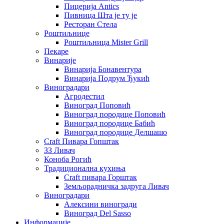
Пицерија Аntics
Пивница Шта је ту је
Ресторан Стела
Роштиљнице
Роштиљница Mister Grill
Пекаре
Винарије
Винарија Бонавентура
Винарија Подрум Ђукић
Виноградари
Агродестил
Виноград Поповић
Виноград породице Поповић
Виноград породице Бабић
Виноград породице Делшашо
Craft Пивара Гопштак
ЗЗ Ливач
Коноба Рогић
Традиционална кухиња
Craft пивара Горштак
Земљорадничка задруга Ливач
Виноградари
Алексини виногради
Виноград Del Sasso
Информације