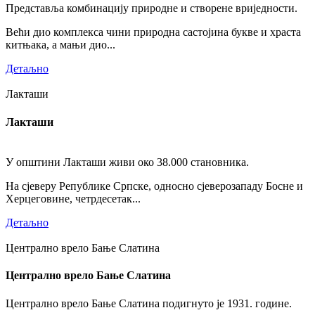
Представља комбинацију природне и створене вриједности.
Већи дио комплекса чини природна састојина букве и храста
китњака, а мањи дио...
Детаљно
Лакташи
Лакташи
У општини Лакташи живи око 38.000 становника.
На сјеверу Републике Српске, односно сјеверозападу Босне и
Херцеговине, четрдесетак...
Детаљно
Централно врело Бање Слатина
Централно врело Бање Слатина
Централно врело Бање Слатина подигнуто је 1931. године.