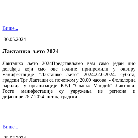
Више...
30.05.2024
Лакташко љето 2024
Лакташко љето 2024Представљамо вам само један дио
догађаја који смо ове године припремили у оквиру
манифестације "Лакташко љето" 2024:22.6.2024. субота,
градски Трг Лакташи са почетком у 20.00 часова - Фолклорна
чаролија у организацији КУД "Славко Мандић" Лакташи.
Гости манифестације су удружења из региона и
дијаспоре.26.7.2024. петак, градски...
Више...
28.03.2024