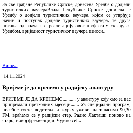
За све грађане Републике Српске, донесена Уредба о додјели
туристичких ваучера​Влада Републике Српске донијела је
Уредбу о додјели туристичких ваучера, којом се утврђује
начин и поступак додјеле туристичких ваучера, те друга
питања од значаја за реализацију овог пројекта.У складу са
Уредбом, вриједност туристичког ваучера износи...
Више...
14.11.2024
Вријеме је да кренемо у радијску авантуру
ВРИЈЕМЕ ЈЕ ДА КРЕНЕМО........... у авантуру коју смо за вас
припремали претходних мјесеци....... Уз специјални програм,
посебне госте, водитеље и журку уживо, на таласима 90,30
FM, враћамо се у радијски етер. Радио Лакташи поново на
старој-новој фреквенцији. Чујемо се!...