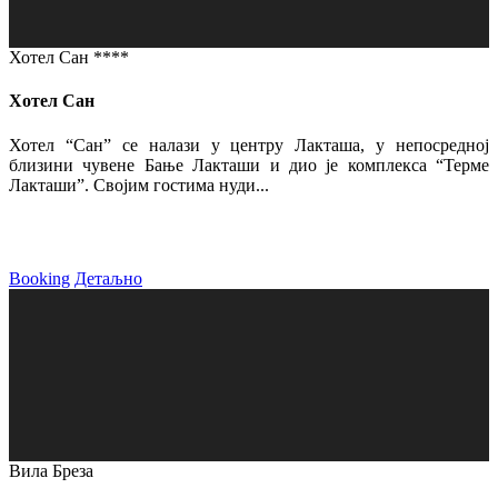
Хотел Сан ****
Хотел Сан
Хотел “Сан” се налази у центру Лакташа, у непосредној
близини чувене Бање Лакташи и дио је комплекса “Терме
Лакташи”. Својим гостима нуди...
Booking
Детаљно
Вила Бреза