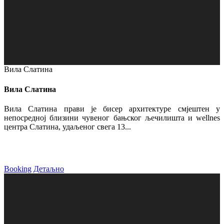
Вила Слатина
Вила Слатина
Вила Слатина прави је бисер архитектуре смјештен у
непосредној близини чувеног бањског љечилишта и wellnes
центра Слатина, удаљеног свега 13...
Booking
Детаљно