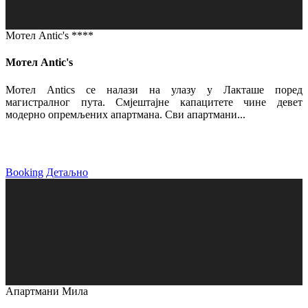
Мотел Antic's ****
Мотел Antic's
Мотел Antics се налази на улазу у Лакташе поред
магистралног пута. Смјештајне капацитете чине девет
модерно опремљених апартмана. Сви апартмани...
Booking
Детаљно
Апартмани Мила