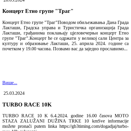
Концерт Етно групе "Траг"
Концерт Етно групе "Траг"Поводом обиљежавања Дана Града
Лакташи, Градска управа и Туристичка организација Града
Лакташи, грађанима поклањају цјеловечерњи концерт Етно
групе "Траг".Концерт ће се одржати у великој сали Центра за
културу и образовање Лакташи, 25. априла 2024. године са
почетком у 19.00 часова. Позвамо вас да заједно прославимо...
Више...
25.03.2024
TURBO RACE 10K
TURBO RACE 10 K 6.4.2024. godine 16.00 časova MOTO
STAZA ZALUŽANI DUŽINA TRKE 10 kmSve informacije
možete pronaći putem linka https://gb3timing.com/dogadjaj/turbo-