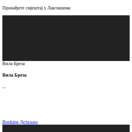
Пронађите смјештај у Лакташима
Вила Бреза
Вила Бреза
...
Booking
Детаљно