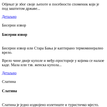
Објекат је због своје љепоте и посебности споменик који је
под заштитом државе...
Детаљно
Бисерни извор
Бисерни извор
Бисерни извор или Стара Бања је каптирано термоминерално
врело.
Врело чине двије куполе и међу-просторије у којима се налазе
каде. Мала или тзв. женска купола...
Детаљно
Слатина
Слатина
Слатина је једно издвојено излетиште и туристичко мјесто.