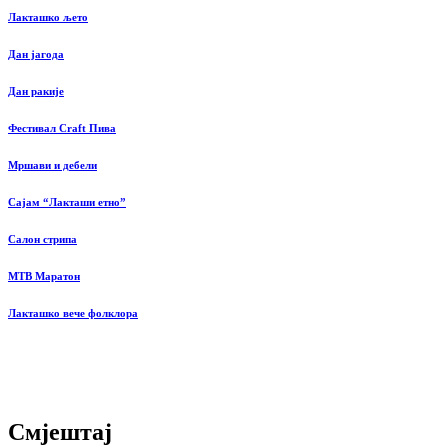
Лакташко љето
Дан јагода
Дан ракије
Фестивал Craft Пива
Мршави и дебели
Сајам “Лакташи етно”
Салон стрипа
MTB Маратон
Лакташко вече фолклора
Смјештај