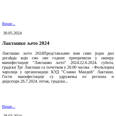
Више...
30.05.2024
Лакташко љето 2024
Лакташко љето 2024Представљамо вам само један дио
догађаја који смо ове године припремили у оквиру
манифестације "Лакташко љето" 2024:22.6.2024. субота,
градски Трг Лакташи са почетком у 20.00 часова - Фолклорна
чаролија у организацији КУД "Славко Мандић" Лакташи.
Гости манифестације су удружења из региона и
дијаспоре.26.7.2024. петак, градски...
Више...
28.03.2024