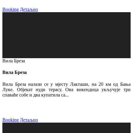
Booking
Детаљно
Вила Бреза
Вила Бреза
Вила Бреза налази се у мјесту Лакташи, на 20 км од Бања
Луке. Објекат нуди терасу. Ова викендица укључује три
спаваће собе и два купатила са...
Booking
Детаљно