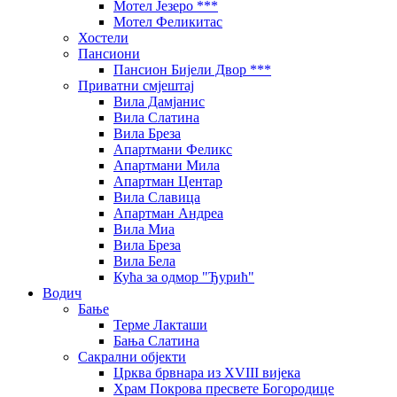
Мотел Језеро ***
Мотел Феликитас
Хостели
Пансиони
Пансион Бијели Двор ***
Приватни смјештај
Вила Дамјанис
Вила Слатина
Вила Бреза
Апартмани Феликс
Апартмани Мила
Апартман Центар
Вила Славица
Апартман Андреа
Вила Миа
Вила Бреза
Вила Бела
Кућа за одмор "Ђурић"
Водич
Бање
Терме Лакташи
Бања Слатина
Сакрални објекти
Црква брвнара из XVIII вијека
Храм Покрова пресвете Богородице