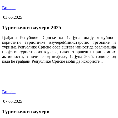
Више...
03.06.2025
Туристички ваучери 2025
Грађани Републике Српске од 1. јуна имају могућност
користити туристичке ваучере​Министарство трговине и
туризма Републике Српске обавјештава јавност да реализација
пројекта туристичких ваучера, након завршених припремних
активности, започиње од недјеље, 1. јуна 2025. године, од
када ће грађани Републике Српске моћи да искористе...
Више...
07.05.2025
Туристички ваучери