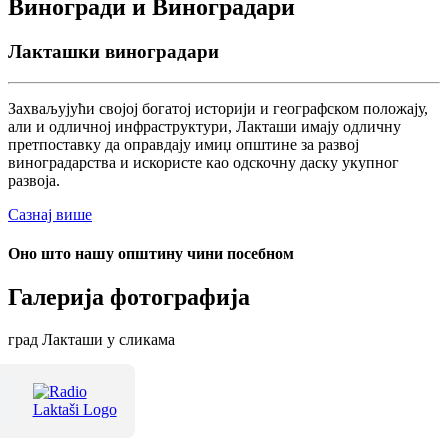
Виногради и Виноградари
Лакташки виноградари
Захваљујући својој богатој историји и географском положају,
али и одличној инфраструктури, Лакташи имају одличну
претпоставку да оправдају имиџ општине за развој
виноградарства и искористе као одскочну даску укупног
развоја.
Сазнај више
Оно што нашу општину чини посебном
Галерија фотографија
град Лакташи у сликама
Терме Лакташи