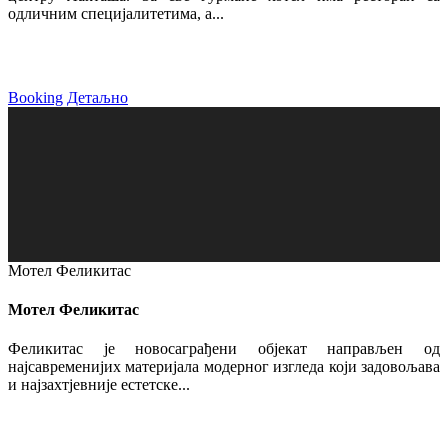
одличним специјалитетима, а...
Booking
Детаљно
Мотел Феликитас
Мотел Феликитас
Феликитас је новосаграђени објекат направљен од
најсавременијих материјала модерног изгледа који задовољава
и најзахтјевније естетске...