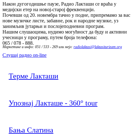
Након дугогодишње паузе, Радио Лакташи се враћа у
медијски етер на новој-старој фреквенцији.
Почевши од 20. новембра тачно у подне, припремамо за вас
нове музичке листе, забавне, рок и народне музике, уз
занимљив јутарњи и послојеподневни програм.
Нашим слушаоцима, нудимо могућност да буду и активни
учесници у програму, путем броја телефона:
065 / 078 - 888.
Маркетинг и инфо: 051 / 533 - 269 или мејл:
radiolaktasi@laktasiturizam.org
Слушај радио on-line
Терме Лакташи
Упознај Лакташе - 360° tour
Бања Слатина