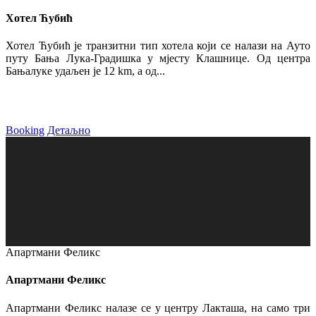
Хотел Ћубић
Хотел Ћубић је транзитни тип хотела који се налази на Ауто
путу Бања Лука-Градишка у мјесту Клашнице. Од центра
Бањалуке удаљен је 12 km, а од...
Booking
Детаљно
Апартмани Феликс
Апартмани Феликс
Апартмани Феликс налазе се у центру Лакташа, на само три