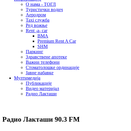
О нама - ТОГЛ
Туристички водич
Аеродром
Taxi служба
Ред вожње
Rent -a- car
BMA
Premium Rent A Car
SHM
Паркинг
Здравствене апотеке
Важни телефони
Стоматолошке ординације
Јавне набавке
Мултимедија
Публикације
Видео материјал
Радио Лакташи
Радио Лакташи
90.3 FM