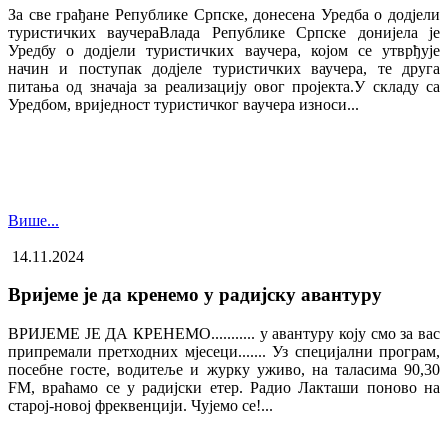
За све грађане Републике Српске, донесена Уредба о додјели
туристичких ваучера​Влада Републике Српске донијела је
Уредбу о додјели туристичких ваучера, којом се утврђује
начин и поступак додјеле туристичких ваучера, те друга
питања од значаја за реализацију овог пројекта.У складу са
Уредбом, вриједност туристичког ваучера износи...
Више...
14.11.2024
Вријеме је да кренемо у радијску авантуру
ВРИЈЕМЕ ЈЕ ДА КРЕНЕМО........... у авантуру коју смо за вас
припремали претходних мјесеци....... Уз специјални програм,
посебне госте, водитеље и журку уживо, на таласима 90,30
FM, враћамо се у радијски етер. Радио Лакташи поново на
старој-новој фреквенцији. Чујемо се!...