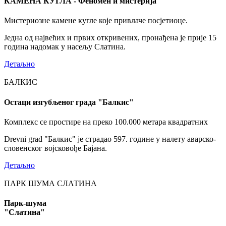
КАМЕНА КУГЛА - Феномен и мистерија
Мистериозне камене кугле које привлаче посјетиоце.
Једна од највећих и првих откривених, пронађена је прије 15
година надомак у насељу Слатина.
Детаљно
БАЛКИС
Остаци изгубљеног града "Балкис"
Комплекс се простире на преко 100.000 метара квадратних
Drevni grad "Балкис" је страдао 597. године у налету аварско-
словенског војсковође Бајана.
Детаљно
ПАРК ШУМА СЛАТИНА
Парк-шума
"Слатина"