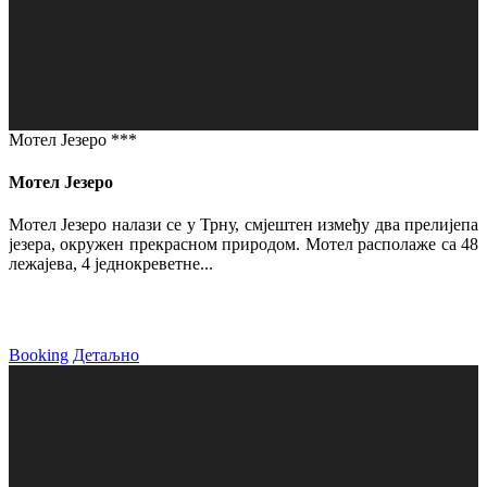
Мотел Језеро ***
Мотел Језеро
Мотел Језеро налази се у Трну, смјештен између два прелијепа
језера, окружен прекрасном природом. Мотел располаже са 48
лежајева, 4 једнокреветне...
Booking
Детаљно