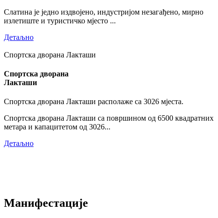
Слатина је једно издвојено, индустријом незагађено, мирно
излетиште и туристичко мјесто ...
Детаљно
Спортска дворана Лакташи
Спортска дворана
Лакташи
Спортска дворана Лакташи располаже са 3026 мјеста.
Спортска дворана Лакташи са површином од 6500 квадратних
метара и капацитетом од 3026...
Детаљно
Манифестације