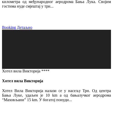
километра од међународног аеродрома Бања Лука. Својим
гостима нуде смјештај у три...
Booking
Детаљно
Хотел вила Викторија ****
Хотел вила Викторија
Хотел Вила Викторија налази се у насељу Трн. Од центра
Бања Луке, удаљен је 10 km а од бањалучког аеродрома
“Маховљани” 15 km. У богатој понуди...