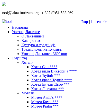
tool@laktasiturizam.org |
+ 387 (0)51 533 269
ћир
|
lat
|
en
|
de
Насловна
Упознај Лакташе
О Лакташима
Како до нас
Култура и традиција
Традиционална Кухиња
Упознај Лакташе - 360° tour
Смјештај
Хотели
Хотел Сан ****
Хотел вила Викторија ****
Хотел Ћубић ***
Хотел браћа Ђукић ****
Хотел Бијели Двор ***
Хотел Лакташи ***
Мотели
Мотел Antic's ****
Мотел Боми ***
Мотел Pasha ***