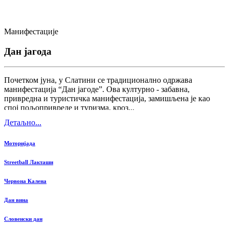
Манифестације
Дан јагода
Почетком јуна, у Слатини се традиционално одржава
манифестација “Дан јагоде”. Ова културно - забавна,
привредна и туристичка манифестација, замишљена је као
спој пољопривреде и туризма, кроз...
Детаљно...
Моторијада
Streetball Лакташи
Червона Калена
Дан вина
Словенски дан