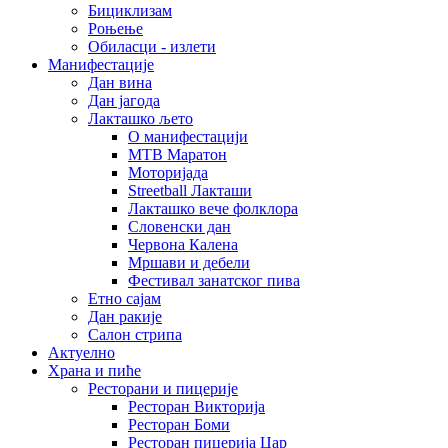
Бициклизам
Роњење
Обиласци - излети
Манифестације
Дан вина
Дан јагода
Лакташко љето
О манифестацији
MTB Маратон
Моторијада
Streetball Лакташи
Лакташко вече фолклора
Словенски дан
Червона Калена
Мршави и дебели
Фестивал занатског пива
Етно сајам
Дан ракије
Салон стрипа
Актуелно
Храна и пиће
Ресторани и пицерије
Ресторан Викторија
Ресторан Боми
Ресторан пицерија Цар