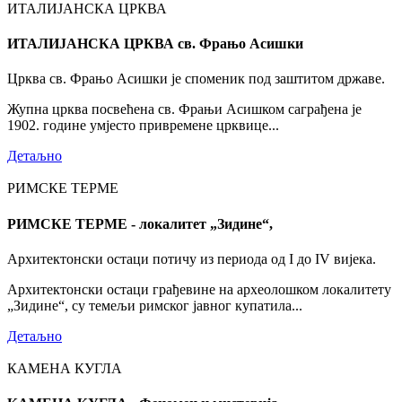
ИТАЛИЈАНСКА ЦРКВА
ИТАЛИЈАНСКА ЦРКВА св. Фрањо Асишки
Црква св. Фрањо Асишки је споменик под заштитом државе.
Жупна црква посвећена св. Фрањи Асишком саграђена је
1902. године умјесто привремене црквице...
Детаљно
РИМСКЕ ТЕРМЕ
РИМСКЕ ТЕРМЕ - локалитет „Зидине“,
Архитектонски остаци потичу из периода од I до IV вијека.
Архитектонски остаци грађевине на археолошком локалитету
„Зидине“, су темељи римског јавног купатила...
Детаљно
КАМЕНА КУГЛА