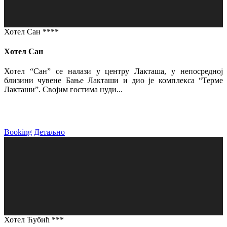
Хотел Сан ****
Хотел Сан
Хотел “Сан” се налази у центру Лакташа, у непосредној
близини чувене Бање Лакташи и дио је комплекса “Терме
Лакташи”. Својим гостима нуди...
Booking
Детаљно
Хотел Ћубић ***