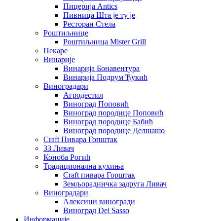
Пицерија Аntics
Пивница Шта је ту је
Ресторан Стела
Роштиљнице
Роштиљница Mister Grill
Пекаре
Винарије
Винарија Бонавентура
Винарија Подрум Ђукић
Виноградари
Агродестил
Виноград Поповић
Виноград породице Поповић
Виноград породице Бабић
Виноград породице Делшашо
Craft Пивара Гопштак
ЗЗ Ливач
Коноба Рогић
Традиционална кухиња
Craft пивара Горштак
Земљорадничка задруга Ливач
Виноградари
Алексини виногради
Виноград Del Sasso
Информације