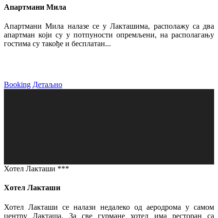
Апартмани Мила
Апартмани Мила налазе се у Лакташима, располажу са два
апартман који су у потпуности опремљени, на располагању
гостима су такође и бесплатан...
Booking
Детаљно
Хотел Лакташи ***
Хотел Лакташи
Хотел Лакташи се налази недалеко од аеродрома у самом
центру Лакташа. За све гурмане хотел има ресторан са