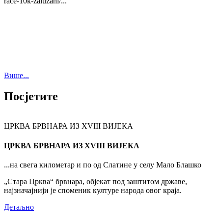
race-10k-zaluzani/...
Више...
Посјетите
ЦРКВА БРВНАРА ИЗ XVIII ВИЈЕКА
ЦРКВА БРВНАРА ИЗ XVIII ВИЈЕКА
...на свега километар и по од Слатине у селу Мало Блашко
„Стара Црква“ брвнара, објекат под заштитом државе,
најзначајнији је споменик културе народа овог краја.
Детаљно