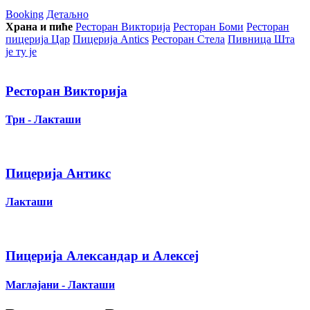
Booking
Детаљно
Храна и пиће
Ресторан Викторија
Ресторан Боми
Ресторан
пицерија Цар
Пицерија Аntics
Ресторан Стела
Пивница Шта
је ту је
Ресторан Викторија
Трн - Лакташи
Пицерија Антикс
Лакташи
Пицерија Александар и Алексеј
Маглајани - Лакташи