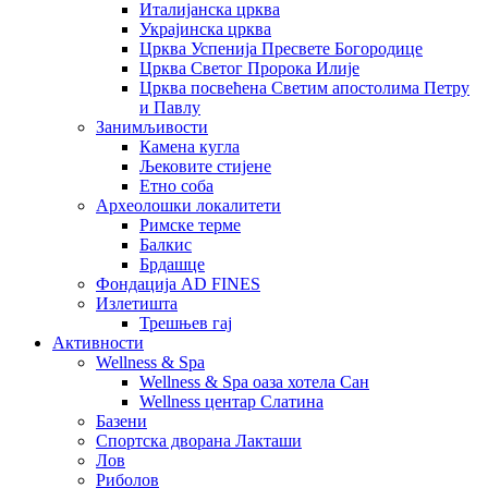
Италијанска црква
Украјинска црква
Црква Успенија Пресвете Богородице
Црква Светог Пророка Илије
Црква посвећена Светим апостолима Петру
и Павлу
Занимљивости
Камена кугла
Љековите стијене
Етно соба
Археолошки локалитети
Римске терме
Балкис
Брдашце
Фондација AD FINES
Излетишта
Трешњев гај
Активности
Wellness & Spa
Wellness & Spa оаза хотела Сан
Wellness центар Слатина
Базени
Спортска дворана Лакташи
Лов
Риболов