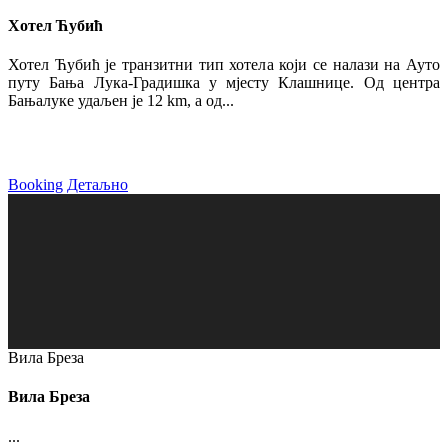
Хотел Ћубић
Хотел Ћубић је транзитни тип хотела који се налази на Ауто
путу Бања Лука-Градишка у мјесту Клашнице. Од центра
Бањалуке удаљен је 12 km, а од...
Booking
Детаљно
Вила Бреза
Вила Бреза
...