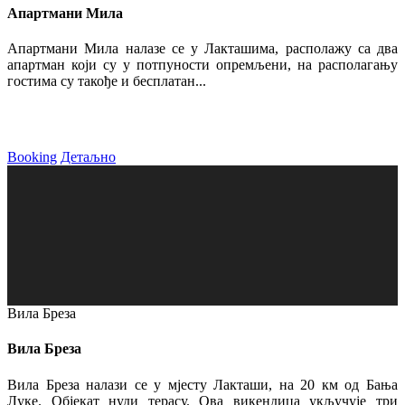
Апартмани Мила
Апартмани Мила налазе се у Лакташима, располажу са два
апартман који су у потпуности опремљени, на располагању
гостима су такође и бесплатан...
Booking
Детаљно
Вила Бреза
Вила Бреза
Вила Бреза налази се у мјесту Лакташи, на 20 км од Бања
Луке. Објекат нуди терасу. Ова викендица укључује три