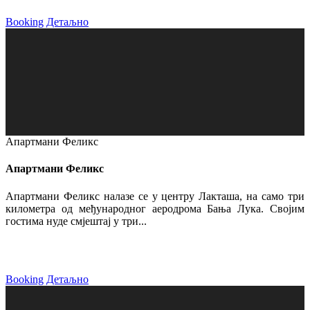
Booking
Детаљно
Апартмани Феликс
Апартмани Феликс
Апартмани Феликс налазе се у центру Лакташа, на само три
километра од међународног аеродрома Бања Лука. Својим
гостима нуде смјештај у три...
Booking
Детаљно