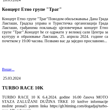
Концерт Етно групе "Траг"
Концерт Етно групе "Траг"Поводом обиљежавања Дана Града
Лакташи, Градска управа и Туристичка организација Града
Лакташи, грађанима поклањају цјеловечерњи концерт Етно
групе "Траг".Концерт ће се одржати у великој сали Центра за
културу и образовање Лакташи, 25. априла 2024. године са
почетком у 19.00 часова. Позвамо вас да заједно прославимо...
Више...
25.03.2024
TURBO RACE 10K
TURBO RACE 10 K 6.4.2024. godine 16.00 časova MOTO
STAZA ZALUŽANI DUŽINA TRKE 10 kmSve informacije
možete pronaći putem linka https://gb3timing.com/dogadjaj/turbo-