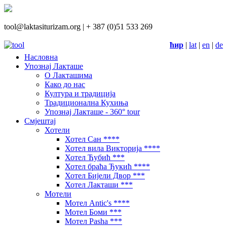
tool@laktasiturizam.org |
+ 387 (0)51 533 269
ћир
|
lat
|
en
|
de
Насловна
Упознај Лакташе
О Лакташима
Како до нас
Култура и традиција
Традиционална Кухиња
Упознај Лакташе - 360° tour
Смјештај
Хотели
Хотел Сан ****
Хотел вила Викторија ****
Хотел Ћубић ***
Хотел браћа Ђукић ****
Хотел Бијели Двор ***
Хотел Лакташи ***
Мотели
Мотел Antic's ****
Мотел Боми ***
Мотел Pasha ***