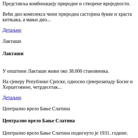
Представља комбинацију природне и створене вриједности.
Већи дио комплекса чини природна састојина букве и храста
китњака, а мањи дио...
Детаљно
Лакташи
Лакташи
У општини Лакташи живи око 38.000 становника.
На сјеверу Републике Српске, односно сјеверозападу Босне и
Херцеговине, четрдесетак...
Детаљно
Централно врело Бање Слатина
Централно врело Бање Слатина
Централно врело Бање Слатина подигнуто је 1931. године.