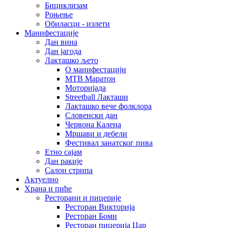
Бициклизам
Роњење
Обиласци - излети
Манифестације
Дан вина
Дан јагода
Лакташко љето
О манифестацији
MTB Маратон
Моторијада
Streetball Лакташи
Лакташко вече фолклора
Словенски дан
Червона Калена
Мршави и дебели
Фестивал занатског пива
Етно сајам
Дан ракије
Салон стрипа
Актуелно
Храна и пиће
Ресторани и пицерије
Ресторан Викторија
Ресторан Боми
Ресторан пицерија Цар