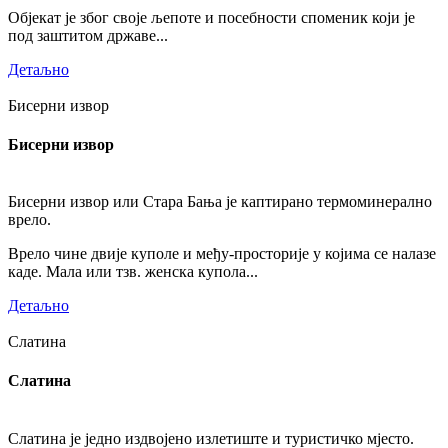
Објекат је због своје љепоте и посебности споменик који је
под заштитом државе...
Детаљно
Бисерни извор
Бисерни извор
Бисерни извор или Стара Бања је каптирано термоминерално
врело.
Врело чине двије куполе и међу-просторије у којима се налазе
каде. Мала или тзв. женска купола...
Детаљно
Слатина
Слатина
Слатина је једно издвојено излетиште и туристичко мјесто.