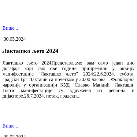
Више...
30.05.2024
Лакташко љето 2024
Лакташко љето 2024Представљамо вам само један дио
догађаја који смо ове године припремили у оквиру
манифестације "Лакташко љето" 2024:22.6.2024. субота,
градски Трг Лакташи са почетком у 20.00 часова - Фолклорна
чаролија у организацији КУД "Славко Мандић" Лакташи.
Гости манифестације су удружења из региона и
дијаспоре.26.7.2024. петак, градски...
Више...
28.03.2024