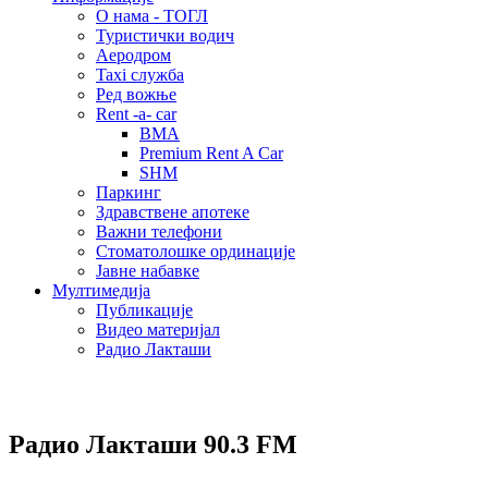
О нама - ТОГЛ
Туристички водич
Аеродром
Taxi служба
Ред вожње
Rent -a- car
BMA
Premium Rent A Car
SHM
Паркинг
Здравствене апотеке
Важни телефони
Стоматолошке ординације
Јавне набавке
Мултимедија
Публикације
Видео материјал
Радио Лакташи
Радио Лакташи
90.3 FM