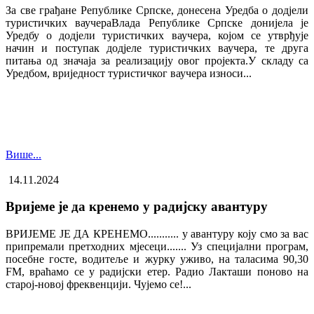
За све грађане Републике Српске, донесена Уредба о додјели
туристичких ваучера​Влада Републике Српске донијела је
Уредбу о додјели туристичких ваучера, којом се утврђује
начин и поступак додјеле туристичких ваучера, те друга
питања од значаја за реализацију овог пројекта.У складу са
Уредбом, вриједност туристичког ваучера износи...
Више...
14.11.2024
Вријеме је да кренемо у радијску авантуру
ВРИЈЕМЕ ЈЕ ДА КРЕНЕМО........... у авантуру коју смо за вас
припремали претходних мјесеци....... Уз специјални програм,
посебне госте, водитеље и журку уживо, на таласима 90,30
FM, враћамо се у радијски етер. Радио Лакташи поново на
старој-новој фреквенцији. Чујемо се!...