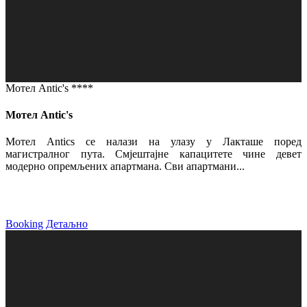
Мотел Antic's ****
Мотел Antic's
Мотел Antics се налази на улазу у Лакташе поред
магистралног пута. Смјештајне капацитете чине девет
модерно опремљених апартмана. Сви апартмани...
Booking
Детаљно