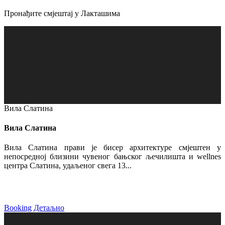
Пронађите смјештај у Лакташима
Вила Слатина
Вила Слатина
Вила Слатина прави је бисер архитектуре смјештен у
непосредној близини чувеног бањског љечилишта и wellnes
центра Слатина, удаљеног свега 13...
Booking
Детаљно