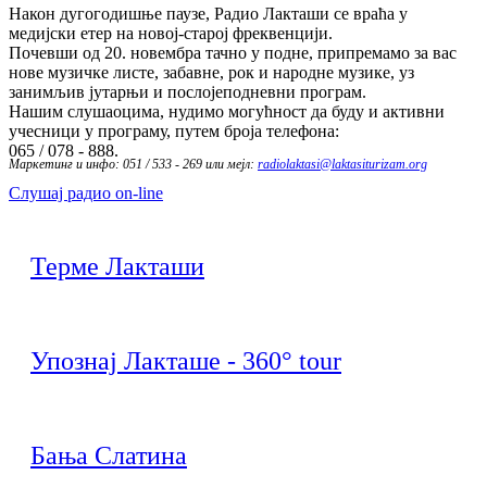
Након дугогодишње паузе, Радио Лакташи се враћа у
медијски етер на новој-старој фреквенцији.
Почевши од 20. новембра тачно у подне, припремамо за вас
нове музичке листе, забавне, рок и народне музике, уз
занимљив јутарњи и послојеподневни програм.
Нашим слушаоцима, нудимо могућност да буду и активни
учесници у програму, путем броја телефона:
065 / 078 - 888.
Маркетинг и инфо: 051 / 533 - 269 или мејл:
radiolaktasi@laktasiturizam.org
Слушај радио on-line
Терме Лакташи
Упознај Лакташе - 360° tour
Бања Слатина