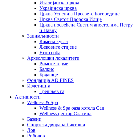
Италијанска црква
Украјинска црква
Црква Успенија Пресвете Богородице
Црква Светог Пророка Илије
Црква посвећена Светим апостолима Петру
и Павлу
Занимљивости
Камена кугла
Љековите стијене
Етно соба
Археолошки локалитети
Римске терме
Балкис
Брдашце
Фондација AD FINES
Излетишта
Трешњев гај
Активности
Wellness & Spa
Wellness & Spa оаза хотела Сан
Wellness центар Слатина
Базени
Спортска дворана Лакташи
Лов
Риболов