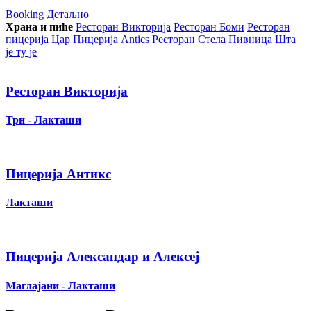
Booking
Детаљно
Храна и пиће
Ресторан Викторија
Ресторан Боми
Ресторан
пицерија Цар
Пицерија Аntics
Ресторан Стела
Пивница Шта
је ту је
Ресторан Викторија
Трн - Лакташи
Пицерија Антикс
Лакташи
Пицерија Александар и Алексеј
Маглајани - Лакташи