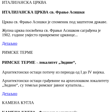
ИТАЛИЈАНСКА ЦРКВА
ИТАЛИЈАНСКА ЦРКВА св. Фрањо Асишки
Црква св. Фрањо Асишки је споменик под заштитом државе.
Жупна црква посвећена св. Фрањи Асишком саграђена је
1902. године умјесто привремене црквице...
Детаљно
РИМСКЕ ТЕРМЕ
РИМСКЕ ТЕРМЕ - локалитет „Зидине“,
Архитектонски остаци потичу из периода од I до IV вијека.
Архитектонски остаци грађевине на археолошком локалитету
„Зидине“, су темељи римског јавног купатила...
Детаљно
КАМЕНА КУГЛА