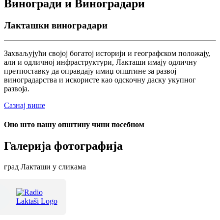
Виногради и Виноградари
Лакташки виноградари
Захваљујући својој богатој историји и географском положају,
али и одличној инфраструктури, Лакташи имају одличну
претпоставку да оправдају имиџ општине за развој
виноградарства и искористе као одскочну даску укупног
развоја.
Сазнај више
Оно што нашу општину чини посебном
Галерија фотографија
град Лакташи у сликама
Терме Лакташи