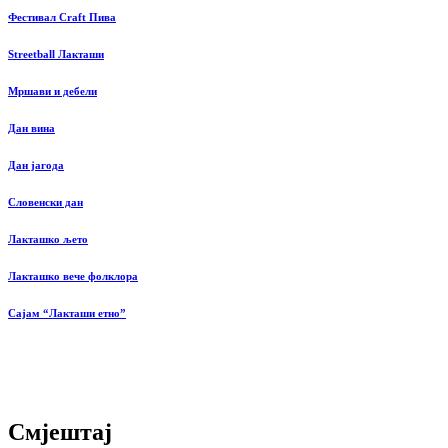
Фестивал Craft Пива
Streetball Лакташи
Мршави и дебели
Дан вина
Дан јагода
Словенски дан
Лакташко љето
Лакташко вече фолклора
Сајам “Лакташи етно”
Смјештај