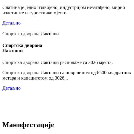
Слатина је једно издвојено, индустријом незагађено, мирно
излетиште и туристичко мјесто ...
Детаљно
Спортска дворана Лакташи
Спортска дворана
Лакташи
Спортска дворана Лакташи располаже са 3026 мјеста.
Спортска дворана Лакташи са површином од 6500 квадратних
метара и капацитетом од 3026...
Детаљно
Манифестације