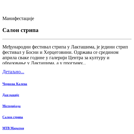
Манифестације
Салон стрипа
Међународни фестивал стрипа у Лакташима, је једини стрип
фестивал у Босни и Херцеговини. Одржава се средином
априла сваке године у галерији Центра за културу и
образовање у Лакташима, а у програму...
Детаљно...
Червона Калена
Дан ракије
Моторијада
Салон стрипа
MTB Маратон