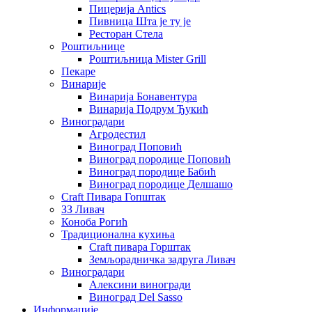
Пицерија Аntics
Пивница Шта је ту је
Ресторан Стела
Роштиљнице
Роштиљница Mister Grill
Пекаре
Винарије
Винарија Бонавентура
Винарија Подрум Ђукић
Виноградари
Агродестил
Виноград Поповић
Виноград породице Поповић
Виноград породице Бабић
Виноград породице Делшашо
Craft Пивара Гопштак
ЗЗ Ливач
Коноба Рогић
Традиционална кухиња
Craft пивара Горштак
Земљорадничка задруга Ливач
Виноградари
Алексини виногради
Виноград Del Sasso
Информације