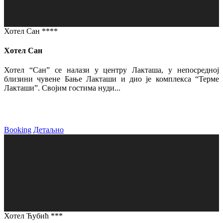
Хотел Сан ****
Хотел Сан
Хотел “Сан” се налази у центру Лакташа, у непосредној
близини чувене Бање Лакташи и дио је комплекса “Терме
Лакташи”. Својим гостима нуди...
Booking
Детаљно
Хотел Ћубић ***