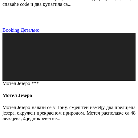
спаваће собе и два купатила са...
Booking
Детаљно
Мотел Језеро ***
Мотел Језеро
Мотел Језеро налази се у Трну, смјештен између два прелијепа
језера, окружен прекрасном природом. Мотел располаже са 48
лежајева, 4 једнокреветне...