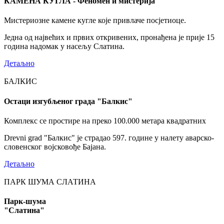
КАМЕНА КУГЛА - Феномен и мистерија
Мистериозне камене кугле које привлаче посјетиоце.
Једна од највећих и првих откривених, пронађена је прије 15
година надомак у насељу Слатина.
Детаљно
БАЛКИС
Остаци изгубљеног града "Балкис"
Комплекс се простире на преко 100.000 метара квадратних
Drevni grad "Балкис" је страдао 597. године у налету аварско-
словенског војсковође Бајана.
Детаљно
ПАРК ШУМА СЛАТИНА
Парк-шума
"Слатина"