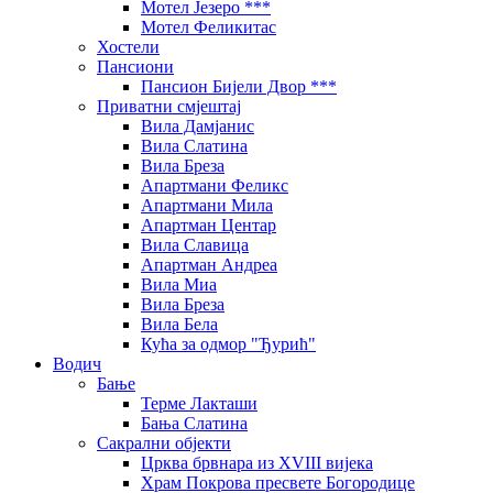
Мотел Језеро ***
Мотел Феликитас
Хостели
Пансиони
Пансион Бијели Двор ***
Приватни смјештај
Вила Дамјанис
Вила Слатина
Вила Бреза
Апартмани Феликс
Апартмани Мила
Апартман Центар
Вила Славица
Апартман Андреа
Вила Миа
Вила Бреза
Вила Бела
Кућа за одмор "Ђурић"
Водич
Бање
Терме Лакташи
Бања Слатина
Сакрални објекти
Црква брвнара из XVIII вијека
Храм Покрова пресвете Богородице