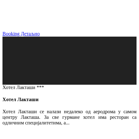
Booking
Детаљно
Хотел Лакташи ***
Хотел Лакташи
Хотел Лакташи се налази недалеко од аеродрома у самом
центру Лакташа. За све гурмане хотел има ресторан са
одличним специјалитетима, а...