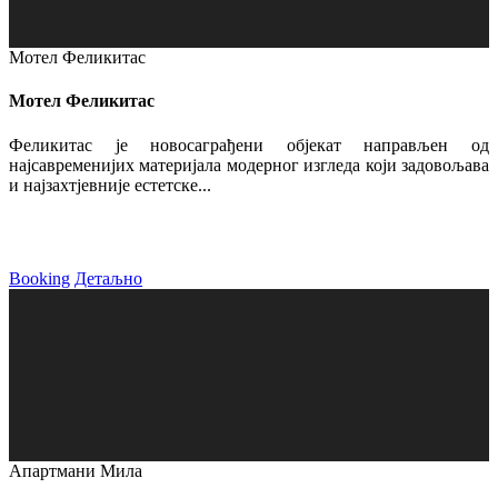
Мотел Феликитас
Мотел Феликитас
Феликитас је новосаграђени објекат направљен од
најсавременијих материјала модерног изгледа који задовољава
и најзахтјевније естетске...
Booking
Детаљно
Апартмани Мила