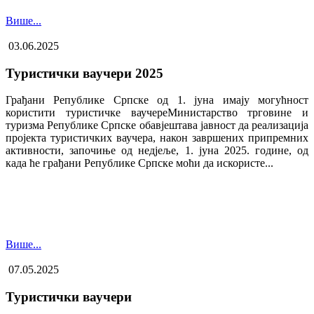
Више...
03.06.2025
Туристички ваучери 2025
Грађани Републике Српске од 1. јуна имају могућност
користити туристичке ваучере​Министарство трговине и
туризма Републике Српске обавјештава јавност да реализација
пројекта туристичких ваучера, након завршених припремних
активности, започиње од недјеље, 1. јуна 2025. године, од
када ће грађани Републике Српске моћи да искористе...
Више...
07.05.2025
Туристички ваучери