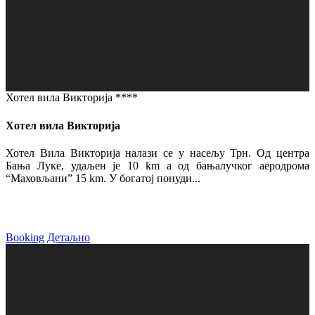
Хотел вила Викторија ****
Хотел вила Викторија
Хотел Вила Викторија налази се у насељу Трн. Од центра
Бања Луке, удаљен је 10 km а од бањалучког аеродрома
“Маховљани” 15 km. У богатој понуди...
Booking
Детаљно