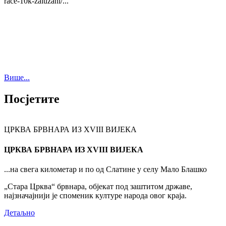
race-10k-zaluzani/...
Више...
Посјетите
ЦРКВА БРВНАРА ИЗ XVIII ВИЈЕКА
ЦРКВА БРВНАРА ИЗ XVIII ВИЈЕКА
...на свега километар и по од Слатине у селу Мало Блашко
„Стара Црква“ брвнара, објекат под заштитом државе,
најзначајнији је споменик културе народа овог краја.
Детаљно