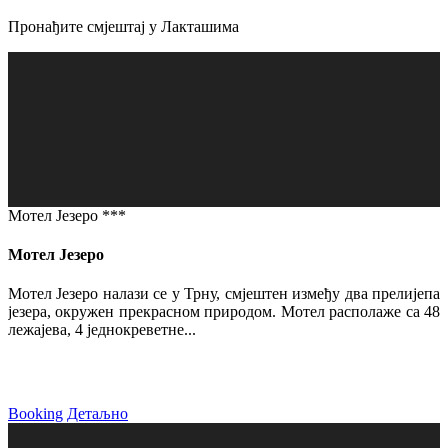
Пронађите смјештај у Лакташима
Мотел Језеро ***
Мотел Језеро
Мотел Језеро налази се у Трну, смјештен између два прелијепа
језера, окружен прекрасном природом. Мотел располаже са 48
лежајева, 4 једнокреветне...
Booking
Детаљно