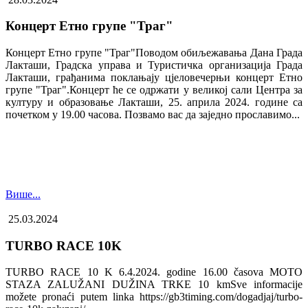
Концерт Етно групе "Траг"
Концерт Етно групе "Траг"Поводом обиљежавања Дана Града
Лакташи, Градска управа и Туристичка организација Града
Лакташи, грађанима поклањају цјеловечерњи концерт Етно
групе "Траг".Концерт ће се одржати у великој сали Центра за
културу и образовање Лакташи, 25. априла 2024. године са
почетком у 19.00 часова. Позвамо вас да заједно прославимо...
Више...
25.03.2024
TURBO RACE 10K
TURBO RACE 10 K 6.4.2024. godine 16.00 časova MOTO
STAZA ZALUŽANI DUŽINA TRKE 10 kmSve informacije
možete pronaći putem linka https://gb3timing.com/dogadjaj/turbo-