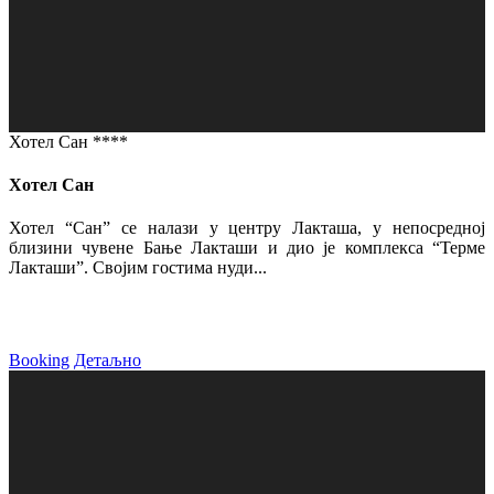
Хотел Сан ****
Хотел Сан
Хотел “Сан” се налази у центру Лакташа, у непосредној
близини чувене Бање Лакташи и дио је комплекса “Терме
Лакташи”. Својим гостима нуди...
Booking
Детаљно