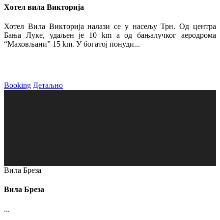
Хотел вила Викторија
Хотел Вила Викторија налази се у насељу Трн. Од центра
Бања Луке, удаљен је 10 km а од бањалучког аеродрома
“Маховљани” 15 km. У богатој понуди...
Booking
Детаљно
Вила Бреза
Вила Бреза
...