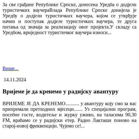
За све грађане Републике Српске, донесена Уредба о додјели
туристичких ваучера​Влада Републике Српске донијела је
Уредбу о додјели туристичких ваучера, којом се утврђује
начин и поступак додјеле туристичких ваучера, те друга
питања од значаја за реализацију овог пројекта.У складу са
Уредбом, вриједност туристичког ваучера износи...
Више...
14.11.2024
Вријеме је да кренемо у радијску авантуру
ВРИЈЕМЕ ЈЕ ДА КРЕНЕМО........... у авантуру коју смо за вас
припремали претходних мјесеци....... Уз специјални програм,
посебне госте, водитеље и журку уживо, на таласима 90,30
FM, враћамо се у радијски етер. Радио Лакташи поново на
старој-новој фреквенцији. Чујемо се!...