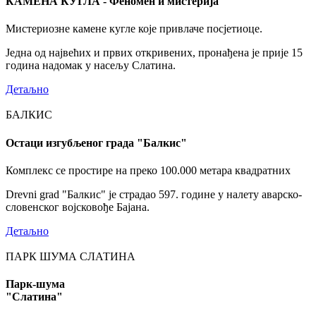
КАМЕНА КУГЛА - Феномен и мистерија
Мистериозне камене кугле које привлаче посјетиоце.
Једна од највећих и првих откривених, пронађена је прије 15
година надомак у насељу Слатина.
Детаљно
БАЛКИС
Остаци изгубљеног града "Балкис"
Комплекс се простире на преко 100.000 метара квадратних
Drevni grad "Балкис" је страдао 597. године у налету аварско-
словенског војсковође Бајана.
Детаљно
ПАРК ШУМА СЛАТИНА
Парк-шума
"Слатина"