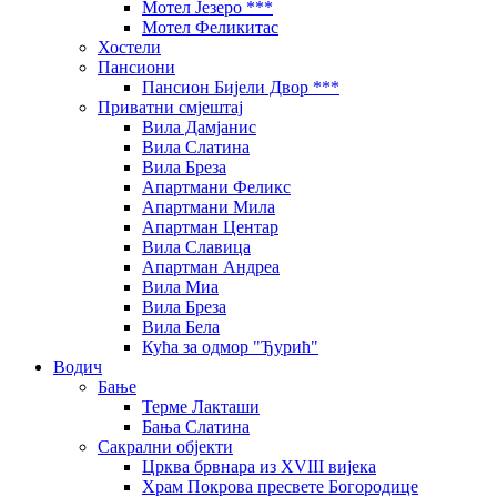
Мотел Језеро ***
Мотел Феликитас
Хостели
Пансиони
Пансион Бијели Двор ***
Приватни смјештај
Вила Дамјанис
Вила Слатина
Вила Бреза
Апартмани Феликс
Апартмани Мила
Апартман Центар
Вила Славица
Апартман Андреа
Вила Миа
Вила Бреза
Вила Бела
Кућа за одмор "Ђурић"
Водич
Бање
Терме Лакташи
Бања Слатина
Сакрални објекти
Црква брвнара из XVIII вијека
Храм Покрова пресвете Богородице