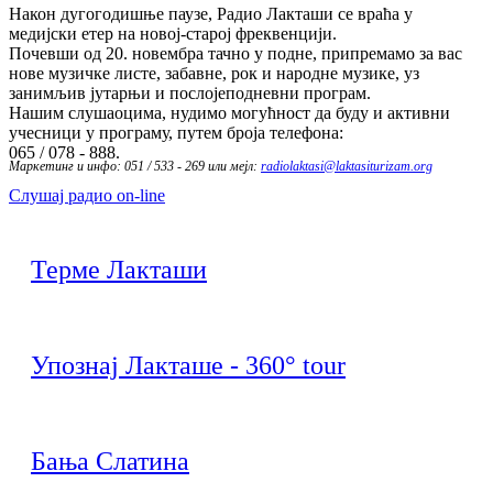
Након дугогодишње паузе, Радио Лакташи се враћа у
медијски етер на новој-старој фреквенцији.
Почевши од 20. новембра тачно у подне, припремамо за вас
нове музичке листе, забавне, рок и народне музике, уз
занимљив јутарњи и послојеподневни програм.
Нашим слушаоцима, нудимо могућност да буду и активни
учесници у програму, путем броја телефона:
065 / 078 - 888.
Маркетинг и инфо: 051 / 533 - 269 или мејл:
radiolaktasi@laktasiturizam.org
Слушај радио on-line
Терме Лакташи
Упознај Лакташе - 360° tour
Бања Слатина