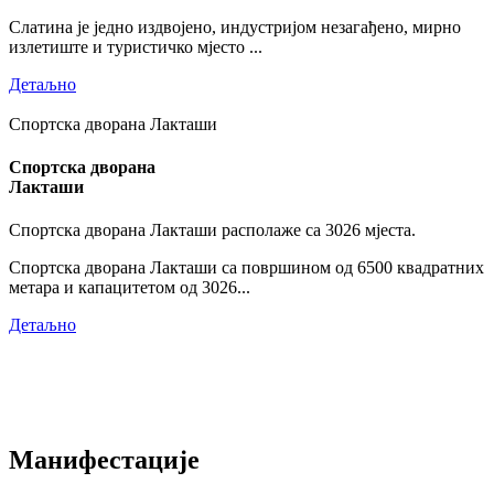
Слатина је једно издвојено, индустријом незагађено, мирно
излетиште и туристичко мјесто ...
Детаљно
Спортска дворана Лакташи
Спортска дворана
Лакташи
Спортска дворана Лакташи располаже са 3026 мјеста.
Спортска дворана Лакташи са површином од 6500 квадратних
метара и капацитетом од 3026...
Детаљно
Манифестације