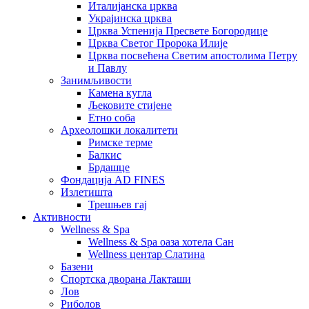
Италијанска црква
Украјинска црква
Црква Успенија Пресвете Богородице
Црква Светог Пророка Илије
Црква посвећена Светим апостолима Петру
и Павлу
Занимљивости
Камена кугла
Љековите стијене
Етно соба
Археолошки локалитети
Римске терме
Балкис
Брдашце
Фондација AD FINES
Излетишта
Трешњев гај
Активности
Wellness & Spa
Wellness & Spa оаза хотела Сан
Wellness центар Слатина
Базени
Спортска дворана Лакташи
Лов
Риболов