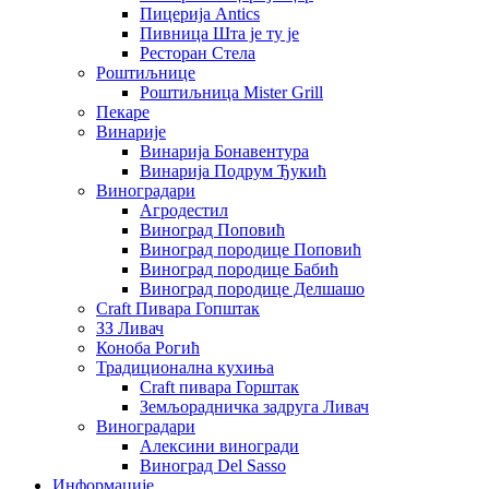
Пицерија Аntics
Пивница Шта је ту је
Ресторан Стела
Роштиљнице
Роштиљница Mister Grill
Пекаре
Винарије
Винарија Бонавентура
Винарија Подрум Ђукић
Виноградари
Агродестил
Виноград Поповић
Виноград породице Поповић
Виноград породице Бабић
Виноград породице Делшашо
Craft Пивара Гопштак
ЗЗ Ливач
Коноба Рогић
Традиционална кухиња
Craft пивара Горштак
Земљорадничка задруга Ливач
Виноградари
Алексини виногради
Виноград Del Sasso
Информације