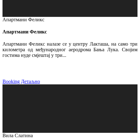
Апартмани Феликс
Апартмани Феликс
Апартмани Феликс налазе се у центру Лакташа, на само три
километра од међународног аеродрома Бања Лука. Својим
гостима нуде смјештај у три...
Booking
Детаљно
Вила Слатина