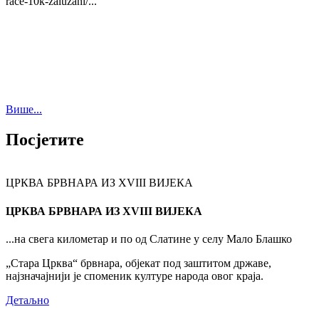
race-10k-zaluzani/...
Више...
Посјетите
ЦРКВА БРВНАРА ИЗ XVIII ВИЈЕКА
ЦРКВА БРВНАРА ИЗ XVIII ВИЈЕКА
...на свега километар и по од Слатине у селу Мало Блашко
„Стара Црква“ брвнара, објекат под заштитом државе,
најзначајнији је споменик културе народа овог краја.
Детаљно