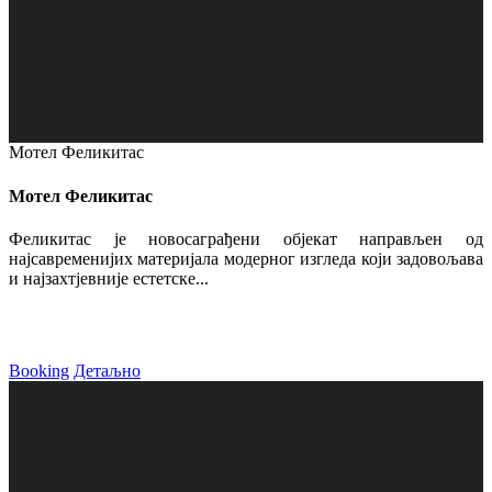
Мотел Феликитас
Мотел Феликитас
Феликитас је новосаграђени објекат направљен од
најсавременијих материјала модерног изгледа који задовољава
и најзахтјевније естетске...
Booking
Детаљно