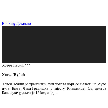
Booking
Детаљно
Хотел Ћубић ***
Хотел Ћубић
Хотел Ћубић је транзитни тип хотела који се налази на Ауто
путу Бања Лука-Градишка у мјесту Клашнице. Од центра
Бањалуке удаљен је 12 km, а од...