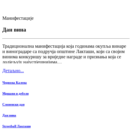
Манифестације
Дан вина
Традиционална манифестација која годинама окупља винаре
и виноградаре са подручја општине Лакташи, који са својим
винима конкуришу за вриједне награде и признања која се
додјељују најуспјешнијима....
Детаљно...
Червона Калена
Мршави и дебели
Словенски дан
Дан вина
Streetball Лакташи