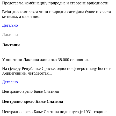
Представља комбинацију природне и створене вриједности.
Већи дио комплекса чини природна састојина букве и храста
китњака, а мањи дио...
Детаљно
Лакташи
Лакташи
У општини Лакташи живи око 38.000 становника.
На сјеверу Републике Српске, односно сјеверозападу Босне и
Херцеговине, четрдесетак...
Детаљно
Централно врело Бање Слатина
Централно врело Бање Слатина
Централно врело Бање Слатина подигнуто је 1931. године.