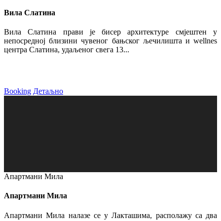
Вила Слатина
Вила Слатина прави је бисер архитектуре смјештен у
непосредној близини чувеног бањског љечилишта и wellnes
центра Слатина, удаљеног свега 13...
Booking
Детаљно
Апартмани Мила
Апартмани Мила
Апартмани Мила налазе се у Лакташима, располажу са два