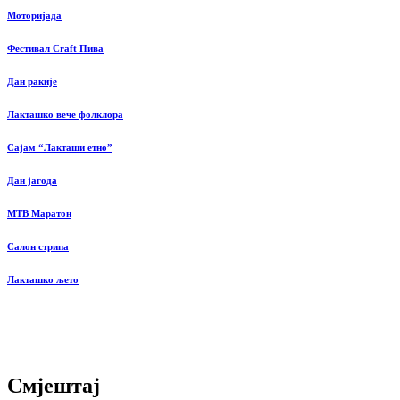
Моторијада
Фестивал Craft Пива
Дан ракије
Лакташко вече фолклора
Сајам “Лакташи етно”
Дан јагода
MTB Маратон
Салон стрипа
Лакташко љето
Смјештај