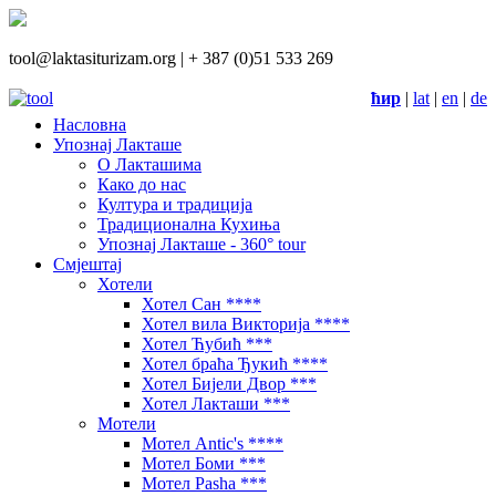
tool@laktasiturizam.org |
+ 387 (0)51 533 269
ћир
|
lat
|
en
|
de
Насловна
Упознај Лакташе
О Лакташима
Како до нас
Култура и традиција
Традиционална Кухиња
Упознај Лакташе - 360° tour
Смјештај
Хотели
Хотел Сан ****
Хотел вила Викторија ****
Хотел Ћубић ***
Хотел браћа Ђукић ****
Хотел Бијели Двор ***
Хотел Лакташи ***
Мотели
Мотел Antic's ****
Мотел Боми ***
Мотел Pasha ***