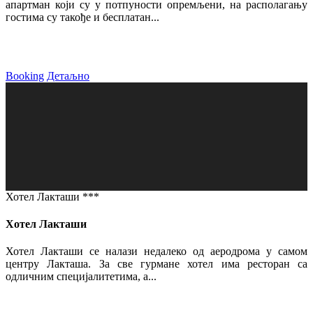
апартман који су у потпуности опремљени, на располагању
гостима су такође и бесплатан...
Booking
Детаљно
Хотел Лакташи ***
Хотел Лакташи
Хотел Лакташи се налази недалеко од аеродрома у самом
центру Лакташа. За све гурмане хотел има ресторан са
одличним специјалитетима, а...