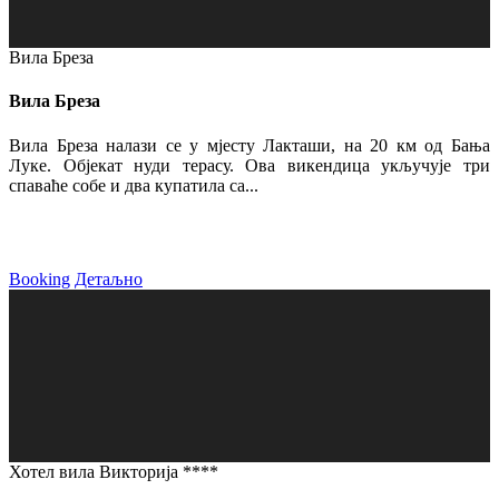
Вила Бреза
Вила Бреза
Вила Бреза налази се у мјесту Лакташи, на 20 км од Бања
Луке. Објекат нуди терасу. Ова викендица укључује три
спаваће собе и два купатила са...
Booking
Детаљно
Хотел вила Викторија ****