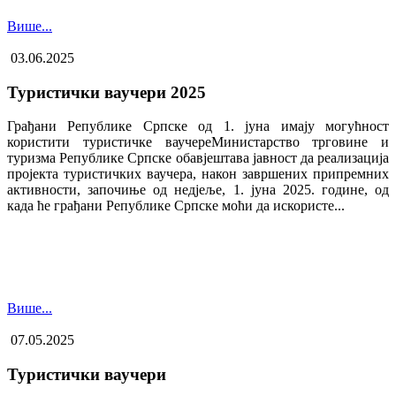
Више...
03.06.2025
Туристички ваучери 2025
Грађани Републике Српске од 1. јуна имају могућност
користити туристичке ваучере​Министарство трговине и
туризма Републике Српске обавјештава јавност да реализација
пројекта туристичких ваучера, након завршених припремних
активности, започиње од недјеље, 1. јуна 2025. године, од
када ће грађани Републике Српске моћи да искористе...
Више...
07.05.2025
Туристички ваучери