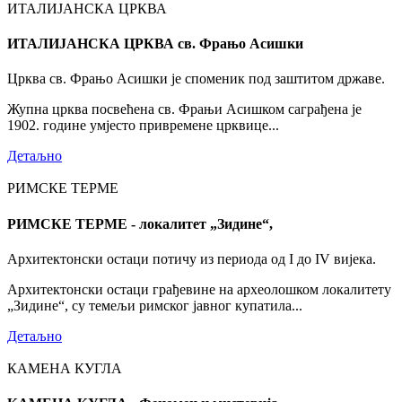
ИТАЛИЈАНСКА ЦРКВА
ИТАЛИЈАНСКА ЦРКВА св. Фрањо Асишки
Црква св. Фрањо Асишки је споменик под заштитом државе.
Жупна црква посвећена св. Фрањи Асишком саграђена је
1902. године умјесто привремене црквице...
Детаљно
РИМСКЕ ТЕРМЕ
РИМСКЕ ТЕРМЕ - локалитет „Зидине“,
Архитектонски остаци потичу из периода од I до IV вијека.
Архитектонски остаци грађевине на археолошком локалитету
„Зидине“, су темељи римског јавног купатила...
Детаљно
КАМЕНА КУГЛА