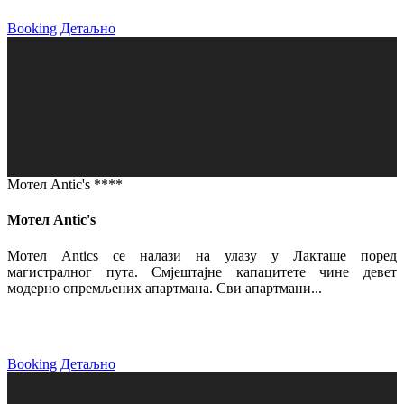
Booking
Детаљно
Мотел Antic's ****
Мотел Antic's
Мотел Antics се налази на улазу у Лакташе поред
магистралног пута. Смјештајне капацитете чине девет
модерно опремљених апартмана. Сви апартмани...
Booking
Детаљно