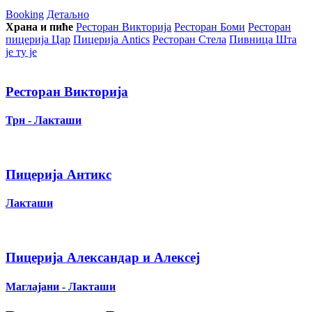
Booking
Детаљно
Храна и пиће
Ресторан Викторија
Ресторан Боми
Ресторан
пицерија Цар
Пицерија Аntics
Ресторан Стела
Пивница Шта
је ту је
Ресторан Викторија
Трн - Лакташи
Пицерија Антикс
Лакташи
Пицерија Александар и Алексеј
Маглајани - Лакташи