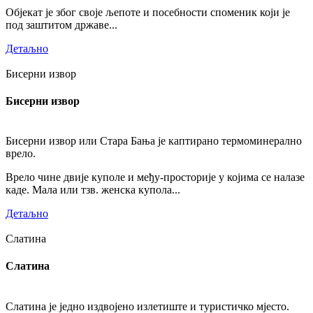
Објекат је због своје љепоте и посебности споменик који је
под заштитом државе...
Детаљно
Бисерни извор
Бисерни извор
Бисерни извор или Стара Бања је каптирано термоминерално
врело.
Врело чине двије куполе и међу-просторије у којима се налазе
каде. Мала или тзв. женска купола...
Детаљно
Слатина
Слатина
Слатина је једно издвојено излетиште и туристичко мјесто.