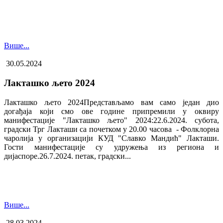
Више...
30.05.2024
Лакташко љето 2024
Лакташко љето 2024Представљамо вам само један дио
догађаја који смо ове године припремили у оквиру
манифестације "Лакташко љето" 2024:22.6.2024. субота,
градски Трг Лакташи са почетком у 20.00 часова - Фолклорна
чаролија у организацији КУД "Славко Мандић" Лакташи.
Гости манифестације су удружења из региона и
дијаспоре.26.7.2024. петак, градски...
Више...
28.03.2024