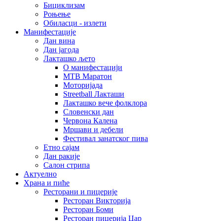
Бициклизам
Роњење
Обиласци - излети
Манифестације
Дан вина
Дан јагода
Лакташко љето
О манифестацији
MTB Маратон
Моторијада
Streetball Лакташи
Лакташко вече фолклора
Словенски дан
Червона Калена
Мршави и дебели
Фестивал занатског пива
Етно сајам
Дан ракије
Салон стрипа
Актуелно
Храна и пиће
Ресторани и пицерије
Ресторан Викторија
Ресторан Боми
Ресторан пицерија Цар