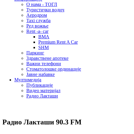
О нама - ТОГЛ
Туристички водич
Аеродром
Taxi служба
Ред вожње
Rent -a- car
BMA
Premium Rent A Car
SHM
Паркинг
Здравствене апотеке
Важни телефони
Стоматолошке ординације
Јавне набавке
Мултимедија
Публикације
Видео материјал
Радио Лакташи
Радио Лакташи
90.3 FM