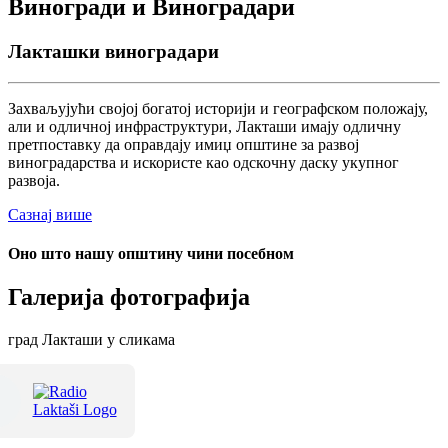
Виногради и Виноградари
Лакташки виноградари
Захваљујући својој богатој историји и географском положају,
али и одличној инфраструктури, Лакташи имају одличну
претпоставку да оправдају имиџ општине за развој
виноградарства и искористе као одскочну даску укупног
развоја.
Сазнај више
Оно што нашу општину чини посебном
Галерија фотографија
град Лакташи у сликама
Терме Лакташи