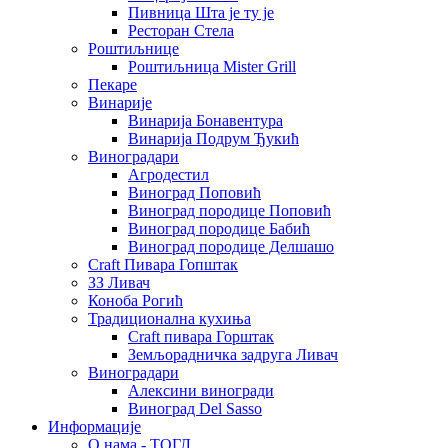
Пивница Шта је ту је
Ресторан Стела
Роштиљнице
Роштиљница Mister Grill
Пекаре
Винарије
Винарија Бонавентура
Винарија Подрум Ђукић
Виноградари
Агродестил
Виноград Поповић
Виноград породице Поповић
Виноград породице Бабић
Виноград породице Делшашо
Craft Пивара Гопштак
ЗЗ Ливач
Коноба Рогић
Традиционална кухиња
Craft пивара Горштак
Земљорадничка задруга Ливач
Виноградари
Алексини виногради
Виноград Del Sasso
Информације
О нама - ТОГЛ