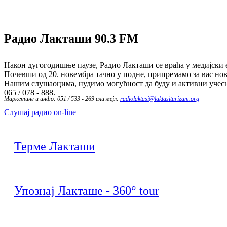
Радио Лакташи
90.3 FM
Након дугогодишње паузе, Радио Лакташи се враћа у медијски е
Почевши од 20. новембра тачно у подне, припремамо за вас нов
Нашим слушаоцима, нудимо могућност да буду и активни учесн
065 / 078 - 888.
Маркетинг и инфо: 051 / 533 - 269 или мејл:
radiolaktasi@laktasiturizam.org
Слушај радио on-line
Терме Лакташи
Упознај Лакташе - 360° tour