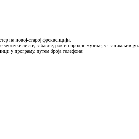
тер на новој-старој фреквенцији.
е музичке листе, забавне, рок и народне музике, уз занимљив ј
ици у програму, путем броја телефона: