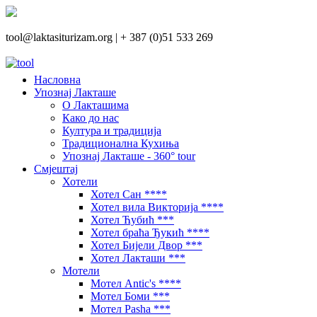
tool@laktasiturizam.org |
+ 387 (0)51 533 269
Насловна
Упознај Лакташе
О Лакташима
Како до нас
Култура и традиција
Традиционална Кухиња
Упознај Лакташе - 360° tour
Смјештај
Хотели
Хотел Сан ****
Хотел вила Викторија ****
Хотел Ћубић ***
Хотел браћа Ђукић ****
Хотел Бијели Двор ***
Хотел Лакташи ***
Мотели
Мотел Antic's ****
Мотел Боми ***
Мотел Pasha ***