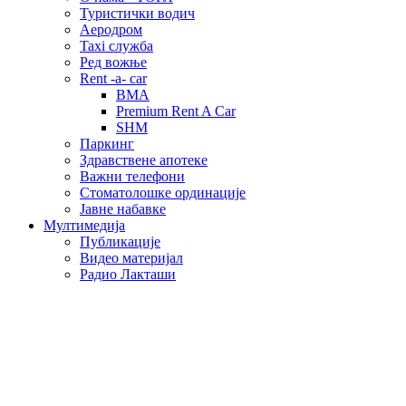
Туристички водич
Аеродром
Taxi служба
Ред вожње
Rent -a- car
BMA
Premium Rent A Car
SHM
Паркинг
Здравствене апотеке
Важни телефони
Стоматолошке ординације
Јавне набавке
Мултимедија
Публикације
Видео материјал
Радио Лакташи