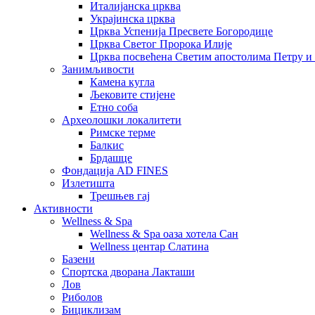
Италијанска црква
Украјинска црква
Црква Успенија Пресвете Богородице
Црква Светог Пророка Илије
Црква посвећена Светим апостолима Петру и
Занимљивости
Камена кугла
Љековите стијене
Етно соба
Археолошки локалитети
Римске терме
Балкис
Брдашце
Фондација AD FINES
Излетишта
Трешњев гај
Активности
Wellness & Spa
Wellness & Spa оаза хотела Сан
Wellness центар Слатина
Базени
Спортска дворана Лакташи
Лов
Риболов
Бициклизам