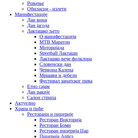
Роњење
Обиласци - излети
Манифестације
Дан вина
Дан јагода
Лакташко љето
О манифестацији
MTB Маратон
Моторијада
Streetball Лакташи
Лакташко вече фолклора
Словенски дан
Червона Калена
Мршави и дебели
Фестивал занатског пива
Етно сајам
Дан ракије
Салон стрипа
Актуелно
Храна и пиће
Ресторани и пицерије
Ресторан Викторија
Ресторан Боми
Ресторан пицерија Цар
Пицерија Аntics