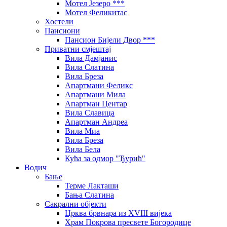
Мотел Језеро ***
Мотел Феликитас
Хостели
Пансиони
Пансион Бијели Двор ***
Приватни смјештај
Вила Дамјанис
Вила Слатина
Вила Бреза
Апартмани Феликс
Апартмани Мила
Апартман Центар
Вила Славица
Апартман Андреа
Вила Миа
Вила Бреза
Вила Бела
Кућа за одмор "Ђурић"
Водич
Бање
Терме Лакташи
Бања Слатина
Сакрални објекти
Црква брвнара из XVIII вијека
Храм Покрова пресвете Богородице