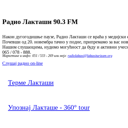
Радио Лакташи
90.3 FM
Након дугогодишње паузе, Радио Лакташи се враћа у медијски е
Почевши од 20. новембра тачно у подне, припремамо за вас нов
Нашим слушаоцима, нудимо могућност да буду и активни учесн
065 / 078 - 888.
Маркетинг и инфо: 051 / 533 - 269 или мејл:
radiolaktasi@laktasiturizam.org
Слушај радио on-line
Терме Лакташи
Упознај Лакташе - 360° tour