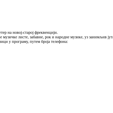
тер на новој-старој фреквенцији.
е музичке листе, забавне, рок и народне музике, уз занимљив ј
ици у програму, путем броја телефона: