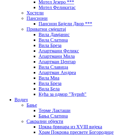
Мотел Језеро ***
Мотел Феликитас
Хостели
Пансиони
Пансион Бијели Двор ***
Приватни смјештај
Вила Дамјанис
Вила Слатина
Вила Бреза
Апартмани Феликс
Апартмани Мила
Апартман Центар
Вила Славица
Апартман Андреа
Вила Миа
Вила Бреза
Вила Бела
Кућа за одмор "Ђурић"
Водич
Бање
Терме Лакташи
Бања Слатина
Сакрални објекти
Црква брвнара из XVIII вијека
Храм Покрова пресвете Богородице