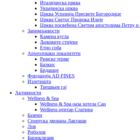
Италијанска црква
Украјинска црква
Црква Успенија Пресвете Богородице
Црква Светог Пророка Илије
Црква посвећена Светим апостолима Петру и
Занимљивости
Камена кугла
Љековите стијене
Етно соба
Археолошки локалитети
Римске терме
Балкис
Брдашце
Фондација AD FINES
Излетишта
Трешњев гај
Активности
Wellness & Spa
Wellness & Spa оаза хотела Сан
Wellness центар Слатина
Базени
Спортска дворана Лакташи
Лов
Риболов
Бициклизам