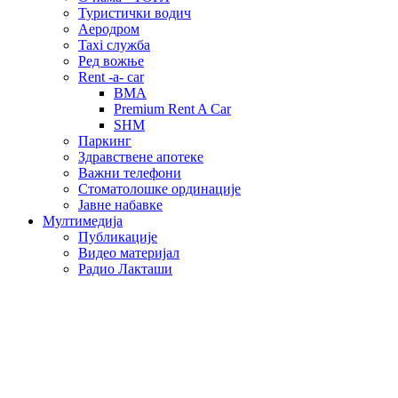
Туристички водич
Аеродром
Taxi служба
Ред вожње
Rent -a- car
BMA
Premium Rent A Car
SHM
Паркинг
Здравствене апотеке
Важни телефони
Стоматолошке ординације
Јавне набавке
Мултимедија
Публикације
Видео материјал
Радио Лакташи