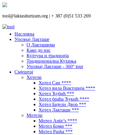
tool@laktasiturizam.org |
+ 387 (0)51 533 269
Насловна
Упознај Лакташе
О Лакташима
Како до нас
Култура и традиција
Традиционална Кухиња
Упознај Лакташе - 360° tour
Смјештај
Хотели
Хотел Сан ****
Хотел вила Викторија ****
Хотел Ћубић ***
Хотел браћа Ђукић ****
Хотел Бијели Двор ***
Хотел Лакташи ***
Мотели
Мотел Antic's ****
Мотел Боми ***
Мотел Pasha ***