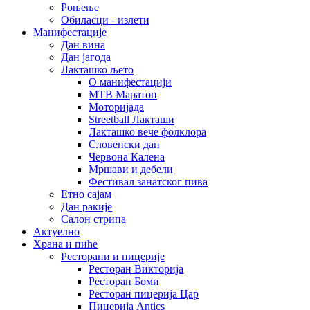
Роњење
Обиласци - излети
Манифестације
Дан вина
Дан јагода
Лакташко љето
О манифестацији
MTB Маратон
Моторијада
Streetball Лакташи
Лакташко вече фолклора
Словенски дан
Червона Калена
Мршави и дебели
Фестивал занатског пива
Етно сајам
Дан ракије
Салон стрипа
Актуелно
Храна и пиће
Ресторани и пицерије
Ресторан Викторија
Ресторан Боми
Ресторан пицерија Цар
Пицерија Аntics