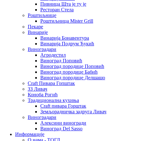
Пивница Шта је ту је
Ресторан Стела
Роштиљнице
Роштиљница Mister Grill
Пекаре
Винарије
Винарија Бонавентура
Винарија Подрум Ђукић
Виноградари
Агродестил
Виноград Поповић
Виноград породице Поповић
Виноград породице Бабић
Виноград породице Делшашо
Craft Пивара Гопштак
ЗЗ Ливач
Коноба Рогић
Традиционална кухиња
Craft пивара Горштак
Земљорадничка задруга Ливач
Виноградари
Алексини виногради
Виноград Del Sasso
Информације
О нама - ТОГЛ