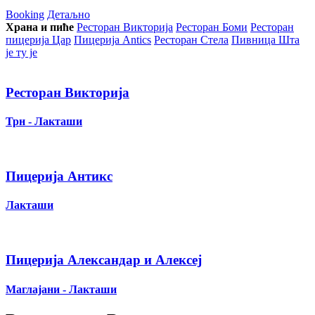
Booking
Детаљно
Храна и пиће
Ресторан Викторија
Ресторан Боми
Ресторан
пицерија Цар
Пицерија Аntics
Ресторан Стела
Пивница Шта
је ту је
Ресторан Викторија
Трн - Лакташи
Пицерија Антикс
Лакташи
Пицерија Александар и Алексеј
Маглајани - Лакташи