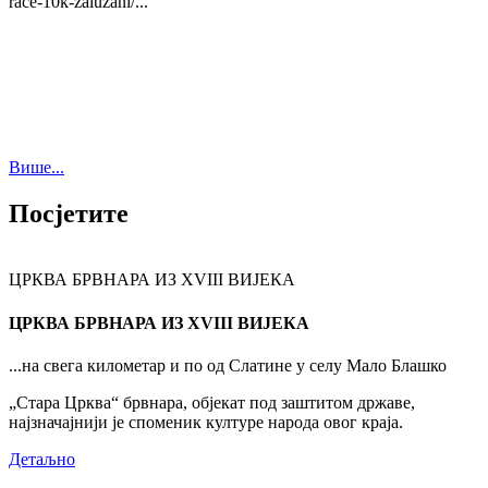
race-10k-zaluzani/...
Више...
Посјетите
ЦРКВА БРВНАРА ИЗ XVIII ВИЈЕКА
ЦРКВА БРВНАРА ИЗ XVIII ВИЈЕКА
...на свега километар и по од Слатине у селу Мало Блашко
„Стара Црква“ брвнара, објекат под заштитом државе,
најзначајнији је споменик културе народа овог краја.
Детаљно