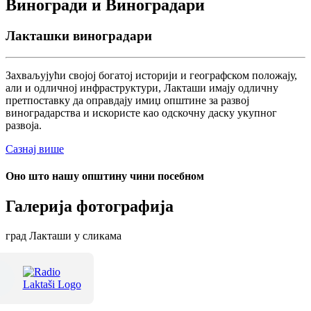
Виногради и Виноградари
Лакташки виноградари
Захваљујући својој богатој историји и географском положају,
али и одличној инфраструктури, Лакташи имају одличну
претпоставку да оправдају имиџ општине за развој
виноградарства и искористе као одскочну даску укупног
развоја.
Сазнај више
Оно што нашу општину чини посебном
Галерија фотографија
град Лакташи у сликама
Терме Лакташи