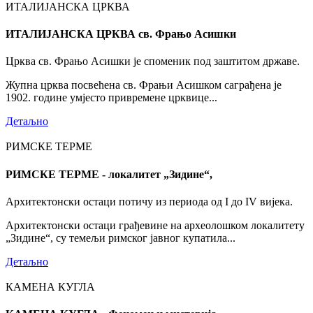
ИТАЛИЈАНСКА ЦРКВА
ИТАЛИЈАНСКА ЦРКВА св. Фрањо Асишки
Црква св. Фрањо Асишки је споменик под заштитом државе.
Жупна црква посвећена св. Фрањи Асишком саграђена је
1902. године умјесто привремене црквице...
Детаљно
РИМСКЕ ТЕРМЕ
РИМСКЕ ТЕРМЕ - локалитет „Зидине“,
Архитектонски остаци потичу из периода од I до IV вијека.
Архитектонски остаци грађевине на археолошком локалитету
„Зидине“, су темељи римског јавног купатила...
Детаљно
КАМЕНА КУГЛА