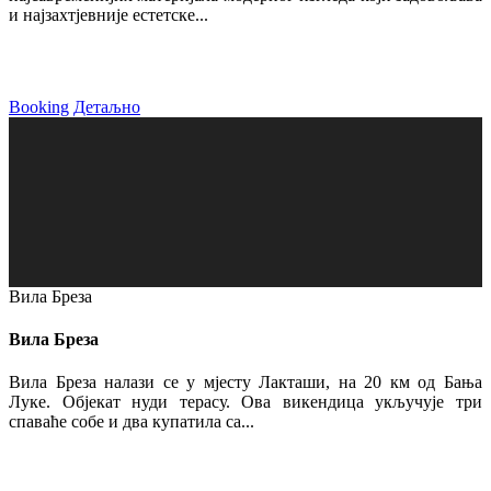
и најзахтјевније естетске...
Booking
Детаљно
Вила Бреза
Вила Бреза
Вила Бреза налази се у мјесту Лакташи, на 20 км од Бања
Луке. Објекат нуди терасу. Ова викендица укључује три
спаваће собе и два купатила са...