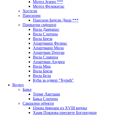
Мотел Језеро ***
Мотел Феликитас
Хостели
Пансиони
Пансион Бијели Двор ***
Приватни смјештај
Вила Дамјанис
Вила Слатина
Вила Бреза
Апартмани Феликс
Апартмани Мила
Апартман Центар
Вила Славица
Апартман Андреа
Вила Миа
Вила Бреза
Вила Бела
Кућа за одмор "Ђурић"
Водич
Бање
Терме Лакташи
Бања Слатина
Сакрални објекти
Црква брвнара из XVIII вијека
Храм Покрова пресвете Богородице