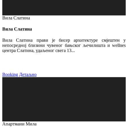
Вила Слатина
Вила Слатина
Вила Слатина прави је бисер архитектуре смјештен у
непосредној близини чувеног бањског љечилишта и wellnes
центра Слатина, удаљеног свега 13...
Booking
Детаљно
Апартмани Мила