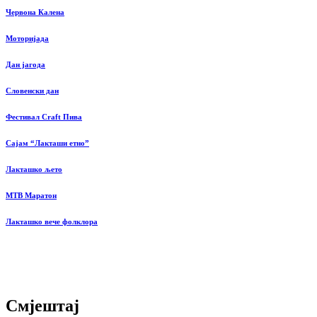
Червона Калена
Моторијада
Дан јагода
Словенски дан
Фестивал Craft Пива
Сајам “Лакташи етно”
Лакташко љето
MTB Маратон
Лакташко вече фолклора
Смјештај