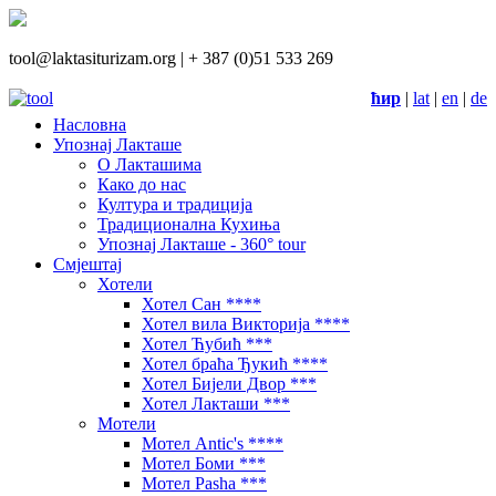
tool@laktasiturizam.org |
+ 387 (0)51 533 269
ћир
|
lat
|
en
|
de
Насловна
Упознај Лакташе
О Лакташима
Како до нас
Култура и традиција
Традиционална Кухиња
Упознај Лакташе - 360° tour
Смјештај
Хотели
Хотел Сан ****
Хотел вила Викторија ****
Хотел Ћубић ***
Хотел браћа Ђукић ****
Хотел Бијели Двор ***
Хотел Лакташи ***
Мотели
Мотел Antic's ****
Мотел Боми ***
Мотел Pasha ***