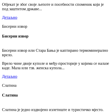
Објекат је због своје љепоте и посебности споменик који је
под заштитом државе...
Детаљно
Бисерни извор
Бисерни извор
Бисерни извор или Стара Бања је каптирано термоминерално
врело.
Врело чине двије куполе и међу-просторије у којима се налазе
каде. Мала или тзв. женска купола...
Детаљно
Слатина
Слатина
Слатина је једно издвојено излетиште и туристичко мјесто.