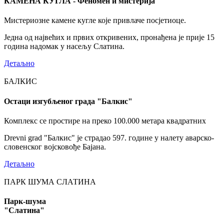
КАМЕНА КУГЛА - Феномен и мистерија
Мистериозне камене кугле које привлаче посјетиоце.
Једна од највећих и првих откривених, пронађена је прије 15
година надомак у насељу Слатина.
Детаљно
БАЛКИС
Остаци изгубљеног града "Балкис"
Комплекс се простире на преко 100.000 метара квадратних
Drevni grad "Балкис" је страдао 597. године у налету аварско-
словенског војсковође Бајана.
Детаљно
ПАРК ШУМА СЛАТИНА
Парк-шума
"Слатина"