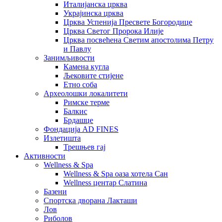
Италијанска црква
Украјинска црква
Црква Успенија Пресвете Богородице
Црква Светог Пророка Илије
Црква посвећена Светим апостолима Петру
и Павлу
Занимљивости
Камена кугла
Љековите стијене
Етно соба
Археолошки локалитети
Римске терме
Балкис
Брдашце
Фондација AD FINES
Излетишта
Трешњев гај
Активности
Wellness & Spa
Wellness & Spa оаза хотела Сан
Wellness центар Слатина
Базени
Спортска дворана Лакташи
Лов
Риболов