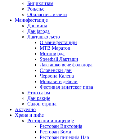
Бициклизам
Роњење
Обиласци - излети
Манифестације
Дан вина
Дан јагода
Лакташко љето
О манифестацији
MTB Маратон
Моторијада
Streetball Лакташи
Лакташко вече фолклора
Словенски дан
Червона Калена
Мршави и дебели
Фестивал занатског пива
Етно сајам
Дан ракије
Салон стрипа
Актуелно
Храна и пиће
Ресторани и пицерије
Ресторан Викторија
Ресторан Боми
Ресторан пицерија Цар