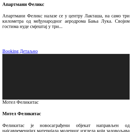
Апартмани Феликс
Апартмани Феликс налазе се у центру Лакташа, на само три
километра од међународног аеродрома Бања Лука. Својим
гостима нуде смјештај у три...
Booking
Детаљно
Мотел Феликитас
Мотел Феликитас
Феликитас је новосаграђени објекат направљен од
најсавременијих материјала модерног изгледа који задовољава