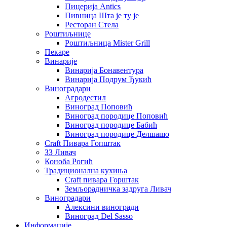
Пицерија Аntics
Пивница Шта је ту је
Ресторан Стела
Роштиљнице
Роштиљница Mister Grill
Пекаре
Винарије
Винарија Бонавентура
Винарија Подрум Ђукић
Виноградари
Агродестил
Виноград Поповић
Виноград породице Поповић
Виноград породице Бабић
Виноград породице Делшашо
Craft Пивара Гопштак
ЗЗ Ливач
Коноба Рогић
Традиционална кухиња
Craft пивара Горштак
Земљорадничка задруга Ливач
Виноградари
Алексини виногради
Виноград Del Sasso
Информације