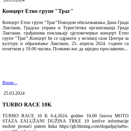
Концерт Етно групе "Траг"
Концерт Етно групе "Траг"Поводом обиљежавања Дана Града
Лакташи, Градска управа и Туристичка организација Града
Лакташи, грађанима поклањају цјеловечерњи концерт Етно
групе "Траг".Концерт ће се одржати у великој сали Центра за
културу и образовање Лакташи, 25. априла 2024. године са
почетком у 19.00 часова. Позвамо вас да заједно прославимо...
Више...
25.03.2024
TURBO RACE 10K
TURBO RACE 10 K 6.4.2024. godine 16.00 časova MOTO
STAZA ZALUŽANI DUŽINA TRKE 10 kmSve informacije
možete pronaći putem linka https://gb3timing.com/dogadjaj/turbo-