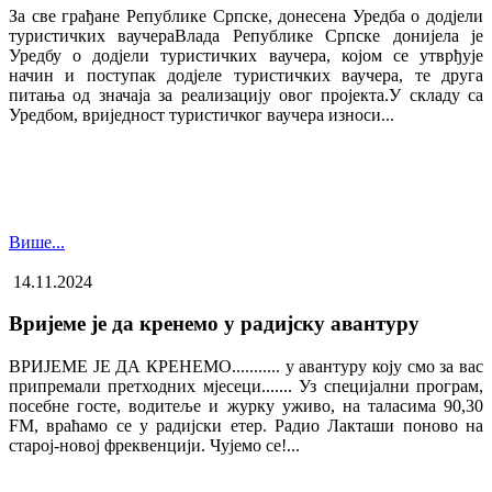
За све грађане Републике Српске, донесена Уредба о додјели
туристичких ваучера​Влада Републике Српске донијела је
Уредбу о додјели туристичких ваучера, којом се утврђује
начин и поступак додјеле туристичких ваучера, те друга
питања од значаја за реализацију овог пројекта.У складу са
Уредбом, вриједност туристичког ваучера износи...
Више...
14.11.2024
Вријеме је да кренемо у радијску авантуру
ВРИЈЕМЕ ЈЕ ДА КРЕНЕМО........... у авантуру коју смо за вас
припремали претходних мјесеци....... Уз специјални програм,
посебне госте, водитеље и журку уживо, на таласима 90,30
FM, враћамо се у радијски етер. Радио Лакташи поново на
старој-новој фреквенцији. Чујемо се!...