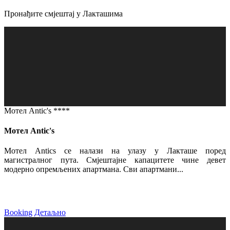
Пронађите смјештај у Лакташима
Мотел Antic's ****
Мотел Antic's
Мотел Antics се налази на улазу у Лакташе поред
магистралног пута. Смјештајне капацитете чине девет
модерно опремљених апартмана. Сви апартмани...
Booking
Детаљно