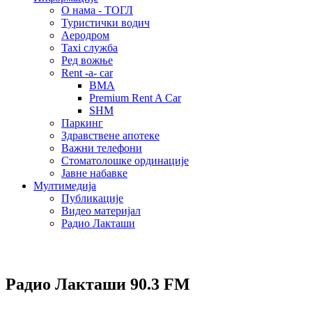
О нама - ТОГЛ
Туристички водич
Аеродром
Taxi служба
Ред вожње
Rent -a- car
BMA
Premium Rent A Car
SHM
Паркинг
Здравствене апотеке
Важни телефони
Стоматолошке ординације
Јавне набавке
Мултимедија
Публикације
Видео материјал
Радио Лакташи
Радио Лакташи
90.3 FM