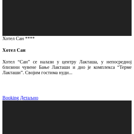
Хотел Сан ****
Хотел Сан
Хотел “Сан” се налази у центру Лакташа, у непосредној
близини чувене Бање Лакташи и дио је комплекса “Терме
Лакташи”. Својим гостима нуди...
Booking
Детаљно