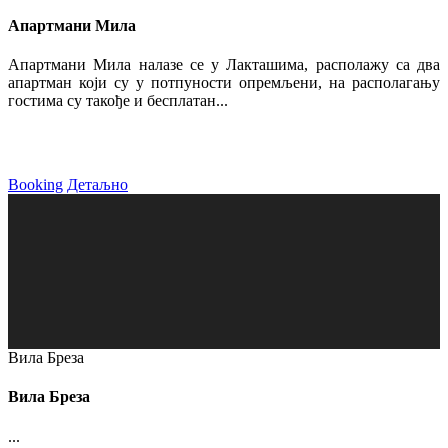
Апартмани Мила
Апартмани Мила налазе се у Лакташима, располажу са два
апартман који су у потпуности опремљени, на располагању
гостима су такође и бесплатан...
Booking
Детаљно
Вила Бреза
Вила Бреза
...