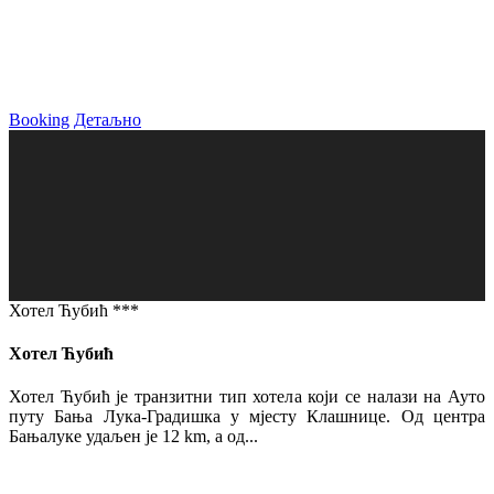
Booking
Детаљно
Хотел Ћубић ***
Хотел Ћубић
Хотел Ћубић је транзитни тип хотела који се налази на Ауто
путу Бања Лука-Градишка у мјесту Клашнице. Од центра
Бањалуке удаљен је 12 km, а од...