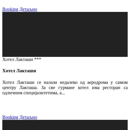
Booking
Детаљно
Хотел Лакташи ***
Хотел Лакташи
Хотел Лакташи се налази недалеко од аеродрома у самом
центру Лакташа. За све гурмане хотел има ресторан са
одличним специјалитетима, а...
Booking
Детаљно