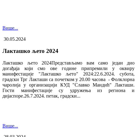
Више...
30.05.2024
Лакташко љето 2024
Лакташко љето 2024Представљамо вам само један дио
догађаја који смо ове године припремили у оквиру
манифестације "Лакташко љето" 2024:22.6.2024. субота,
градски Трг Лакташи са почетком у 20.00 часова - Фолклорна
чаролија у организацији КУД "Славко Мандић" Лакташи.
Гости манифестације су удружења из региона и
дијаспоре.26.7.2024. петак, градски...
Више...
28.03.2024