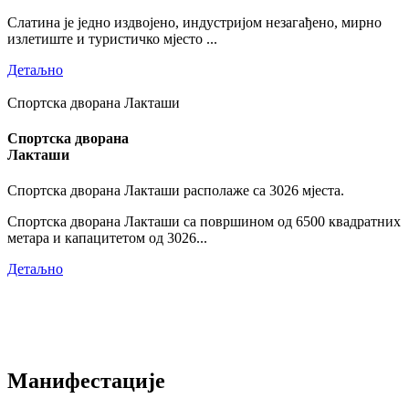
Слатина је једно издвојено, индустријом незагађено, мирно
излетиште и туристичко мјесто ...
Детаљно
Спортска дворана Лакташи
Спортска дворана
Лакташи
Спортска дворана Лакташи располаже са 3026 мјеста.
Спортска дворана Лакташи са површином од 6500 квадратних
метара и капацитетом од 3026...
Детаљно
Манифестације