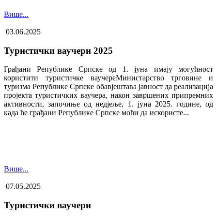
Више...
03.06.2025
Туристички ваучери 2025
Грађани Републике Српске од 1. јуна имају могућност
користити туристичке ваучере​Министарство трговине и
туризма Републике Српске обавјештава јавност да реализација
пројекта туристичких ваучера, након завршених припремних
активности, започиње од недјеље, 1. јуна 2025. године, од
када ће грађани Републике Српске моћи да искористе...
Више...
07.05.2025
Туристички ваучери