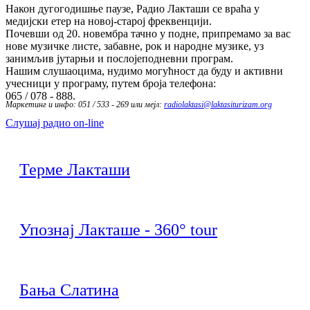
Након дугогодишње паузе, Радио Лакташи се враћа у
медијски етер на новој-старој фреквенцији.
Почевши од 20. новембра тачно у подне, припремамо за вас
нове музичке листе, забавне, рок и народне музике, уз
занимљив јутарњи и послојеподневни програм.
Нашим слушаоцима, нудимо могућност да буду и активни
учесници у програму, путем броја телефона:
065 / 078 - 888.
Маркетинг и инфо: 051 / 533 - 269 или мејл:
radiolaktasi@laktasiturizam.org
Слушај радио on-line
Терме Лакташи
Упознај Лакташе - 360° tour
Бања Слатина