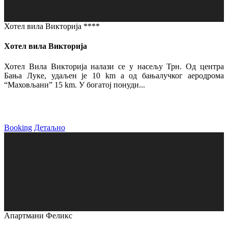
Хотел вила Викторија ****
Хотел вила Викторија
Хотел Вила Викторија налази се у насељу Трн. Од центра
Бања Луке, удаљен је 10 km а од бањалучког аеродрома
“Маховљани” 15 km. У богатој понуди...
Booking
Детаљно
Апартмани Феликс