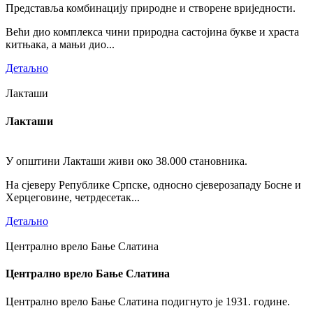
Представља комбинацију природне и створене вриједности.
Већи дио комплекса чини природна састојина букве и храста
китњака, а мањи дио...
Детаљно
Лакташи
Лакташи
У општини Лакташи живи око 38.000 становника.
На сјеверу Републике Српске, односно сјеверозападу Босне и
Херцеговине, четрдесетак...
Детаљно
Централно врело Бање Слатина
Централно врело Бање Слатина
Централно врело Бање Слатина подигнуто је 1931. године.