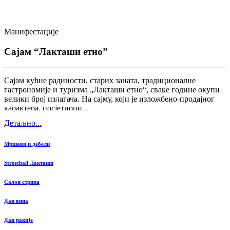
Манифестације
Сајам “Лакташи етно”
Сајам кућне радиности, старих заната, традиционалне
гастрономије и туризма „Лакташи етно“, сваке године окупи
велики број излагача. На сајму, који је изложбено-продајног
карактера, посјетиоци...
Детаљно...
Мршави и дебели
Streetball Лакташи
Салон стрипа
Дан вина
Дан ракије