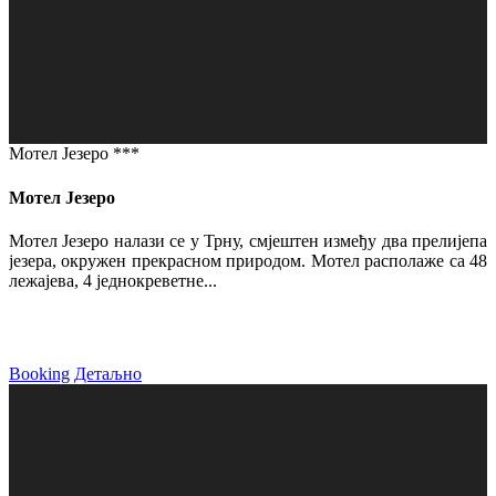
Мотел Језеро ***
Мотел Језеро
Мотел Језеро налази се у Трну, смјештен између два прелијепа
језера, окружен прекрасном природом. Мотел располаже са 48
лежајева, 4 једнокреветне...
Booking
Детаљно