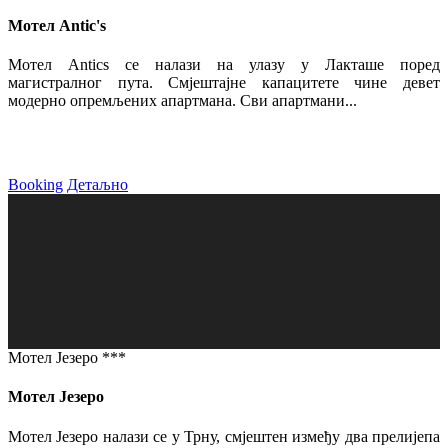
Мотел Antic's
Мотел Antics се налази на улазу у Лакташе поред
магистралног пута. Смјештајне капацитете чине девет
модерно опремљених апартмана. Сви апартмани...
Booking
Детаљно
Мотел Језеро ***
Мотел Језеро
Мотел Језеро налази се у Трну, смјештен између два прелијепа