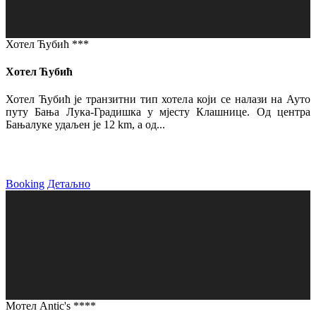
Хотел Ћубић ***
Хотел Ћубић
Хотел Ћубић је транзитни тип хотела који се налази на Ауто
путу Бања Лука-Градишка у мјесту Клашнице. Од центра
Бањалуке удаљен је 12 km, а од...
Booking
Детаљно
Мотел Antic's ****