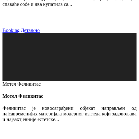
спаваће собе и два купатила са...
Booking
Детаљно
Мотел Феликитас
Мотел Феликитас
Феликитас је новосаграђени објекат направљен од
најсавременијих материјала модерног изгледа који задовољава
и најзахтјевније естетске...