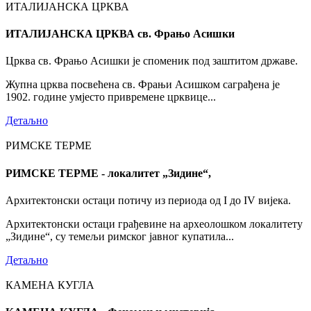
ИТАЛИЈАНСКА ЦРКВА
ИТАЛИЈАНСКА ЦРКВА св. Фрањо Асишки
Црква св. Фрањо Асишки је споменик под заштитом државе.
Жупна црква посвећена св. Фрањи Асишком саграђена је
1902. године умјесто привремене црквице...
Детаљно
РИМСКЕ ТЕРМЕ
РИМСКЕ ТЕРМЕ - локалитет „Зидине“,
Архитектонски остаци потичу из периода од I до IV вијека.
Архитектонски остаци грађевине на археолошком локалитету
„Зидине“, су темељи римског јавног купатила...
Детаљно
КАМЕНА КУГЛА