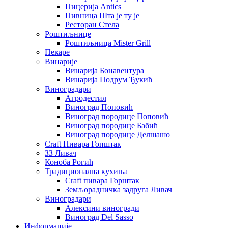
Пицерија Аntics
Пивница Шта је ту је
Ресторан Стела
Роштиљнице
Роштиљница Mister Grill
Пекаре
Винарије
Винарија Бонавентура
Винарија Подрум Ђукић
Виноградари
Агродестил
Виноград Поповић
Виноград породице Поповић
Виноград породице Бабић
Виноград породице Делшашо
Craft Пивара Гопштак
ЗЗ Ливач
Коноба Рогић
Традиционална кухиња
Craft пивара Горштак
Земљорадничка задруга Ливач
Виноградари
Алексини виногради
Виноград Del Sasso
Информације