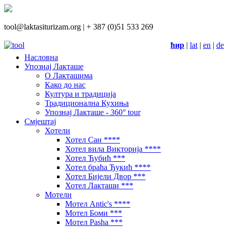
tool@laktasiturizam.org |
+ 387 (0)51 533 269
ћир
|
lat
|
en
|
de
Насловна
Упознај Лакташе
О Лакташима
Како до нас
Култура и традиција
Традиционална Кухиња
Упознај Лакташе - 360° tour
Смјештај
Хотели
Хотел Сан ****
Хотел вила Викторија ****
Хотел Ћубић ***
Хотел браћа Ђукић ****
Хотел Бијели Двор ***
Хотел Лакташи ***
Мотели
Мотел Antic's ****
Мотел Боми ***
Мотел Pasha ***