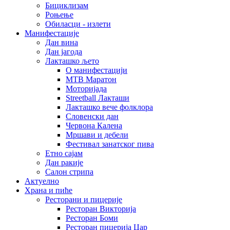
Бициклизам
Роњење
Обиласци - излети
Манифестације
Дан вина
Дан јагода
Лакташко љето
О манифестацији
MTB Маратон
Моторијада
Streetball Лакташи
Лакташко вече фолклора
Словенски дан
Червона Калена
Мршави и дебели
Фестивал занатског пива
Етно сајам
Дан ракије
Салон стрипа
Актуелно
Храна и пиће
Ресторани и пицерије
Ресторан Викторија
Ресторан Боми
Ресторан пицерија Цар