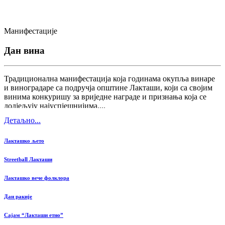
Манифестације
Дан вина
Традиционална манифестација која годинама окупља винаре
и виноградаре са подручја општине Лакташи, који са својим
винима конкуришу за вриједне награде и признања која се
додјељују најуспјешнијима....
Детаљно...
Лакташко љето
Streetball Лакташи
Лакташко вече фолклора
Дан ракије
Сајам “Лакташи етно”