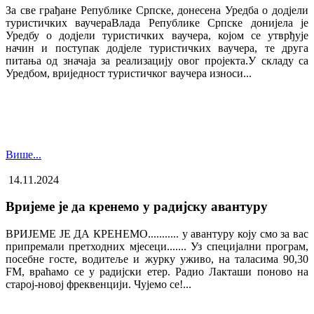
За све грађане Републике Српске, донесена Уредба о додјели
туристичких ваучера​Влада Републике Српске донијела је
Уредбу о додјели туристичких ваучера, којом се утврђује
начин и поступак додјеле туристичких ваучера, те друга
питања од значаја за реализацију овог пројекта.У складу са
Уредбом, вриједност туристичког ваучера износи...
Више...
14.11.2024
Вријеме је да кренемо у радијску авантуру
ВРИЈЕМЕ ЈЕ ДА КРЕНЕМО........... у авантуру коју смо за вас
припремали претходних мјесеци....... Уз специјални програм,
посебне госте, водитеље и журку уживо, на таласима 90,30
FM, враћамо се у радијски етер. Радио Лакташи поново на
старој-новој фреквенцији. Чујемо се!...