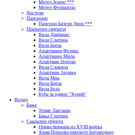
Мотел Језеро ***
Мотел Феликитас
Хостели
Пансиони
Пансион Бијели Двор ***
Приватни смјештај
Вила Дамјанис
Вила Слатина
Вила Бреза
Апартмани Феликс
Апартмани Мила
Апартман Центар
Вила Славица
Апартман Андреа
Вила Миа
Вила Бреза
Вила Бела
Кућа за одмор "Ђурић"
Водич
Бање
Терме Лакташи
Бања Слатина
Сакрални објекти
Црква брвнара из XVIII вијека
Храм Покрова пресвете Богородице