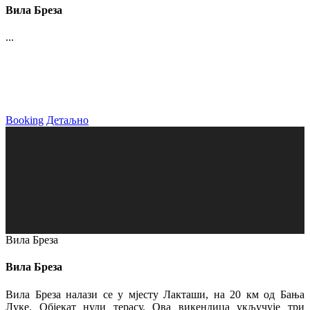
Вила Бреза
...
Booking
Детаљно
Вила Бреза
Вила Бреза
Вила Бреза налази се у мјесту Лакташи, на 20 км од Бања
Луке. Објекат нуди терасу. Ова викендица укључује три