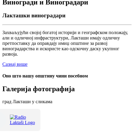
Виногради и Виноградари
Лакташки виноградари
Захваљујући својој богатој историји и географском положају,
али и одличној инфраструктури, Лакташи имају одличну
претпоставку да оправдају имиџ општине за развој
виноградарства и искористе као одскочну даску укупног
развоја.
Сазнај више
Оно што нашу општину чини посебном
Галерија фотографија
град Лакташи у сликама
Терме Лакташи