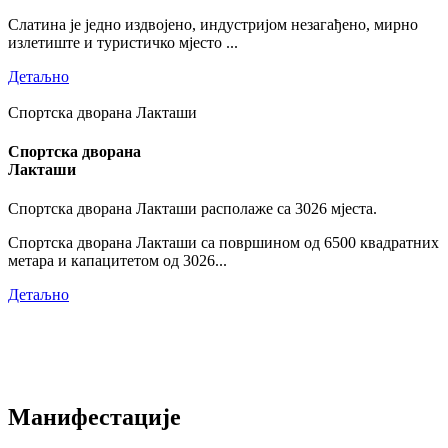
Слатина је једно издвојено, индустријом незагађено, мирно
излетиште и туристичко мјесто ...
Детаљно
Спортска дворана Лакташи
Спортска дворана
Лакташи
Спортска дворана Лакташи располаже са 3026 мјеста.
Спортска дворана Лакташи са површином од 6500 квадратних
метара и капацитетом од 3026...
Детаљно
Манифестације