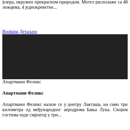
језера, окружен прекрасном природом. Мотел располаже са 48
лежајева, 4 једнокреветне...
Booking
Детаљно
Апартмани Феликс
Апартмани Феликс
Апартмани Феликс налазе се у центру Лакташа, на само три
километра од међународног аеродрома Бања Лука. Својим
гостима нуде смјештај у три...