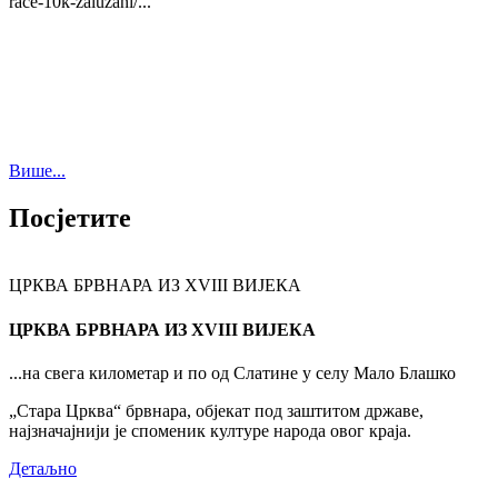
race-10k-zaluzani/...
Више...
Посјетите
ЦРКВА БРВНАРА ИЗ XVIII ВИЈЕКА
ЦРКВА БРВНАРА ИЗ XVIII ВИЈЕКА
...на свега километар и по од Слатине у селу Мало Блашко
„Стара Црква“ брвнара, објекат под заштитом државе,
најзначајнији је споменик културе народа овог краја.
Детаљно