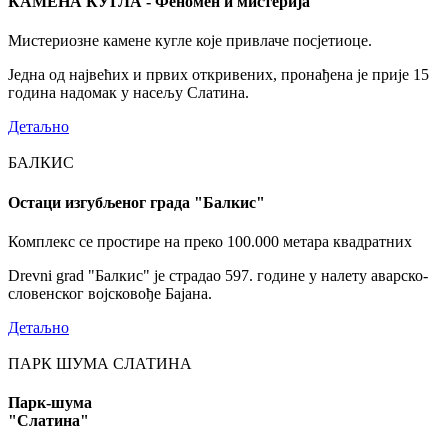
КАМЕНА КУГЛА - Феномен и мистерија
Мистериозне камене кугле које привлаче посјетиоце.
Једна од највећих и првих откривених, пронађена је прије 15
година надомак у насељу Слатина.
Детаљно
БАЛКИС
Остаци изгубљеног града "Балкис"
Комплекс се простире на преко 100.000 метара квадратних
Drevni grad "Балкис" је страдао 597. године у налету аварско-
словенског војсковође Бајана.
Детаљно
ПАРК ШУМА СЛАТИНА
Парк-шума
"Слатина"