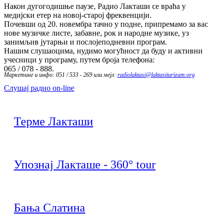
Након дугогодишње паузе, Радио Лакташи се враћа у
медијски етер на новој-старој фреквенцији.
Почевши од 20. новембра тачно у подне, припремамо за вас
нове музичке листе, забавне, рок и народне музике, уз
занимљив јутарњи и послојеподневни програм.
Нашим слушаоцима, нудимо могућност да буду и активни
учесници у програму, путем броја телефона:
065 / 078 - 888.
Маркетинг и инфо: 051 / 533 - 269 или мејл:
radiolaktasi@laktasiturizam.org
Слушај радио on-line
Терме Лакташи
Упознај Лакташе - 360° tour
Бања Слатина