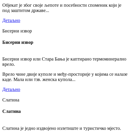
Објекат је због своје љепоте и посебности споменик који је
под заштитом државе...
Детаљно
Бисерни извор
Бисерни извор
Бисерни извор или Стара Бања је каптирано термоминерално
врело.
Врело чине двије куполе и међу-просторије у којима се налазе
каде. Мала или тзв. женска купола...
Детаљно
Слатина
Слатина
Слатина је једно издвојено излетиште и туристичко мјесто.