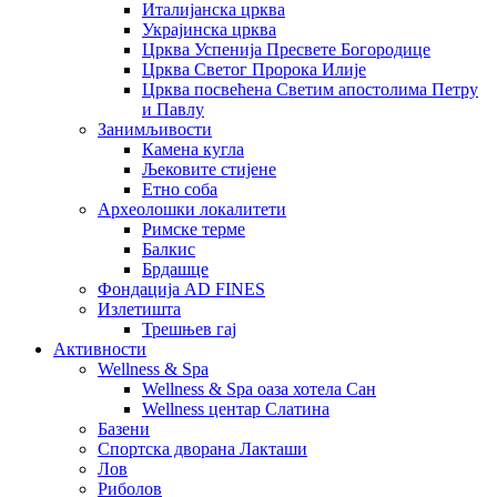
Италијанска црква
Украјинска црква
Црква Успенија Пресвете Богородице
Црква Светог Пророка Илије
Црква посвећена Светим апостолима Петру
и Павлу
Занимљивости
Камена кугла
Љековите стијене
Етно соба
Археолошки локалитети
Римске терме
Балкис
Брдашце
Фондација AD FINES
Излетишта
Трешњев гај
Активности
Wellness & Spa
Wellness & Spa оаза хотела Сан
Wellness центар Слатина
Базени
Спортска дворана Лакташи
Лов
Риболов