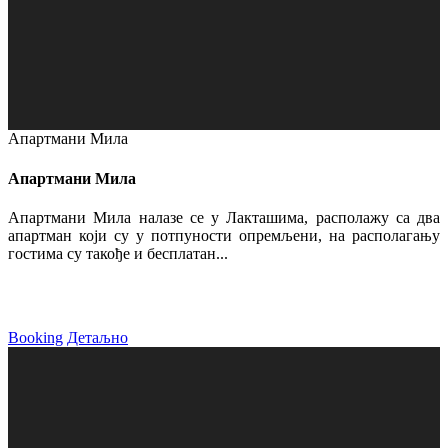
Апартмани Мила
Апартмани Мила
Апартмани Мила налазе се у Лакташима, располажу са два
апартман који су у потпуности опремљени, на располагању
гостима су такође и бесплатан...
Booking
Детаљно