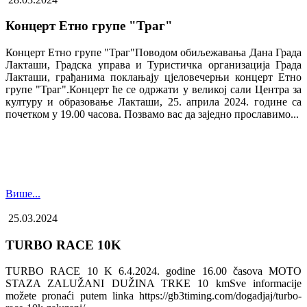
Концерт Етно групе "Траг"
Концерт Етно групе "Траг"Поводом обиљежавања Дана Града
Лакташи, Градска управа и Туристичка организација Града
Лакташи, грађанима поклањају цјеловечерњи концерт Етно
групе "Траг".Концерт ће се одржати у великој сали Центра за
културу и образовање Лакташи, 25. априла 2024. године са
почетком у 19.00 часова. Позвамо вас да заједно прославимо...
Више...
25.03.2024
TURBO RACE 10K
TURBO RACE 10 K 6.4.2024. godine 16.00 časova MOTO
STAZA ZALUŽANI DUŽINA TRKE 10 kmSve informacije
možete pronaći putem linka https://gb3timing.com/dogadjaj/turbo-