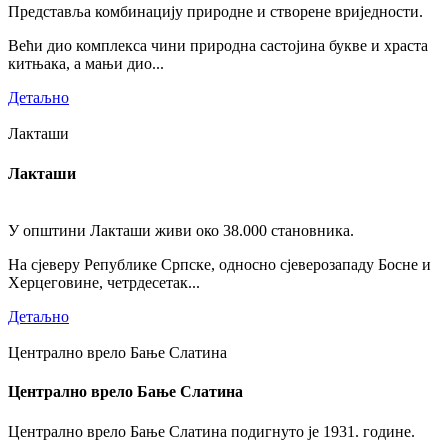
Представља комбинацију природне и створене вриједности.
Већи дио комплекса чини природна састојина букве и храста
китњака, а мањи дио...
Детаљно
Лакташи
Лакташи
У општини Лакташи живи око 38.000 становника.
На сјеверу Републике Српске, односно сјеверозападу Босне и
Херцеговине, четрдесетак...
Детаљно
Централно врело Бање Слатина
Централно врело Бање Слатина
Централно врело Бање Слатина подигнуто је 1931. године.