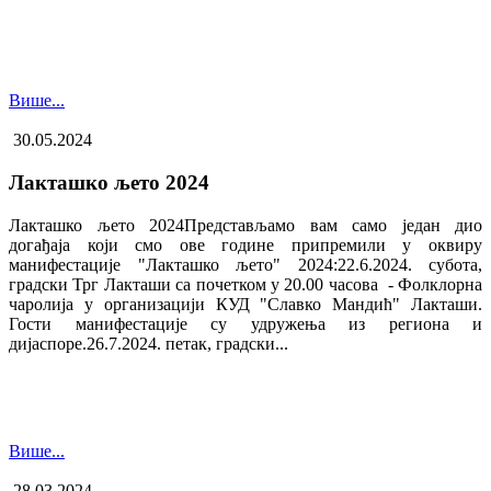
Више...
30.05.2024
Лакташко љето 2024
Лакташко љето 2024Представљамо вам само један дио
догађаја који смо ове године припремили у оквиру
манифестације "Лакташко љето" 2024:22.6.2024. субота,
градски Трг Лакташи са почетком у 20.00 часова - Фолклорна
чаролија у организацији КУД "Славко Мандић" Лакташи.
Гости манифестације су удружења из региона и
дијаспоре.26.7.2024. петак, градски...
Више...
28.03.2024