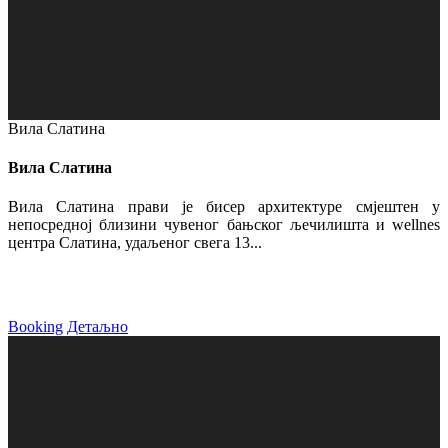
Вила Слатина
Вила Слатина
Вила Слатина прави је бисер архитектуре смјештен у
непосредној близини чувеног бањског љечилишта и wellnes
центра Слатина, удаљеног свега 13...
Booking
Детаљно