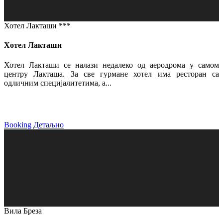
Хотел Лакташи ***
Хотел Лакташи
Хотел Лакташи се налази недалеко од аеродрома у самом
центру Лакташа. За све гурмане хотел има ресторан са
одличним специјалитетима, а...
Booking
Детаљно
Вила Бреза