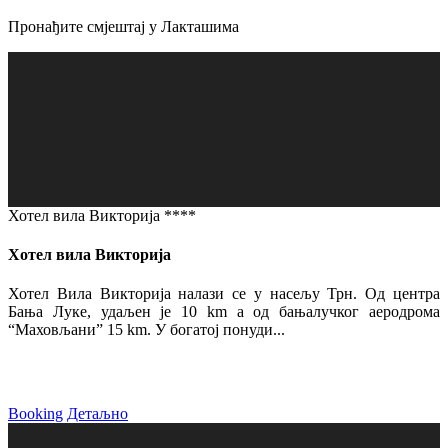
Пронађите смјештај у Лакташима
Хотел вила Викторија ****
Хотел вила Викторија
Хотел Вила Викторија налази се у насељу Трн. Од центра
Бања Луке, удаљен је 10 km а од бањалучког аеродрома
“Маховљани” 15 km. У богатој понуди...
Booking
Детаљно