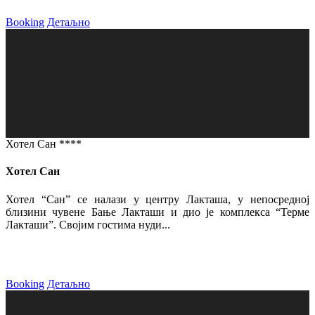
Booking
Детаљно
Хотел Сан ****
Хотел Сан
Хотел “Сан” се налази у центру Лакташа, у непосредној
близини чувене Бање Лакташи и дио је комплекса “Терме
Лакташи”. Својим гостима нуди...
Booking
Детаљно