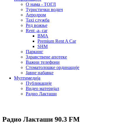
О нама - ТОГЛ
Туристички водич
Аеродром
Taxi служба
Ред вожње
Rent -a- car
BMA
Premium Rent A Car
SHM
Паркинг
Здравствене апотеке
Важни телефони
Стоматолошке ординације
Јавне набавке
Мултимедија
Публикације
Видео материјал
Радио Лакташи
Радио Лакташи
90.3 FM