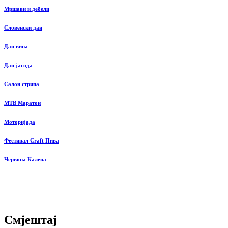
Мршави и дебели
Словенски дан
Дан вина
Дан јагода
Салон стрипа
MTB Маратон
Моторијада
Фестивал Craft Пива
Червона Калена
Смјештај