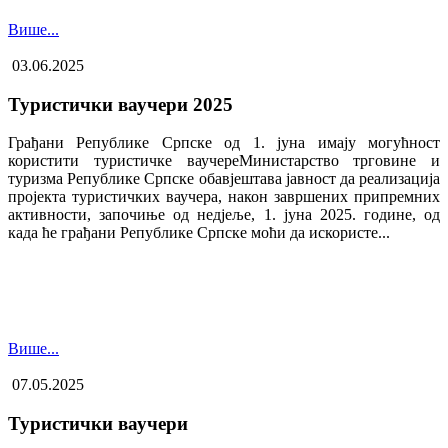
Више...
03.06.2025
Туристички ваучери 2025
Грађани Републике Српске од 1. јуна имају могућност
користити туристичке ваучере​Министарство трговине и
туризма Републике Српске обавјештава јавност да реализација
пројекта туристичких ваучера, након завршених припремних
активности, започиње од недјеље, 1. јуна 2025. године, од
када ће грађани Републике Српске моћи да искористе...
Више...
07.05.2025
Туристички ваучери